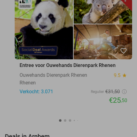
favorite_border
Entree voor Ouwehands Dierenpark Rhenen
Ouwehands Dierenpark Rhenen
9.5
star
Rhenen
Verkocht: 3.071
€31
,50
Regulier
€25
,50
favorite_border
Deals in Arnhem