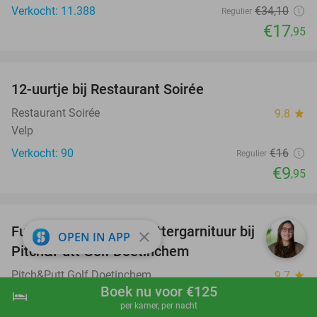
Verkocht: 11.388
€34
,10
Regulier
€17
,95
favorite_border
12-uurtje bij Restaurant Soirée
38%
Restaurant Soirée
9.8
star
Velp
Verkocht: 90
€16
Regulier
€9
,95
favorite_border
Fungolf of voetgolf + bittergarnituur bij
51%
close
OPEN IN APP
Pitch&Putt Golf Doetinchem
Pitch&Putt Golf Doetinchem
9.7
star
Boek nu voor €125
Doetinchem
hotel
shopping_cart
Boek nu
navigate_next
per kamer, per nacht
Verkocht: 1.705
€12
,75
Regulier