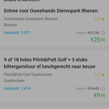
Entree voor Ouwehands Dierenpark Rhenen
19%
Ouwehands Dierenpark Rhenen
9.5
star
Rhenen
Verkocht: 3.071
€31
,50
Regulier
€25
,50
favorite_border
9 of 18 holes Pitch&Putt Golf + 3 stuks
46%
bittergarnituur of lunchgerecht naar keuze
Pitch&Putt Golf Doetinchem
9.7
star
Doetinchem
Verkocht: 1.414
€18
,45
Regulier
€9
,95
favorite_border