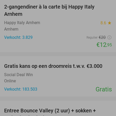
2-gangendiner à la carte bij Happy Italy
35%
Arnhem
Happy Italy Arnhem
8.6
star
Arnhem
Verkocht: 3.829
€20
Regulier
€12
,95
favorite_border
Gratis kans op een droomreis t.w.v. €3.000
Social Deal Win
Online
Gratis
Verkocht: 183.503
favorite_border
Entree Bounce Valley (2 uur) + sokken +
41%