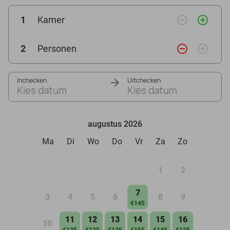
remove_circle_outline
add_circle_outline
1
Kamer
remove_circle_outline
add_circle_outline
2
Personen
Inchecken
Uitchecken
Kies datum
Kies datum
augustus 2026
Ma
Di
Wo
Do
Vr
Za
Zo
1
2
7
3
4
5
6
8
9
€145
11
12
13
14
15
16
10
€125
€125
€125
€155
€145
€125