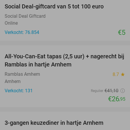
Social Deal-giftcard van 5 tot 100 euro
Social Deal Giftcard
Online
€5
Verkocht: 76.854
favorite_border
All-You-Can-Eat tapas (2,5 uur) + nagerecht bij
34%
Ramblas in hartje Arnhem
Ramblas Arnhem
8.7
star
Arnhem
Verkocht: 131
€41
,10
Regulier
€26
,95
favorite_border
3-gangen keuzediner in hartje Arnhem
48%