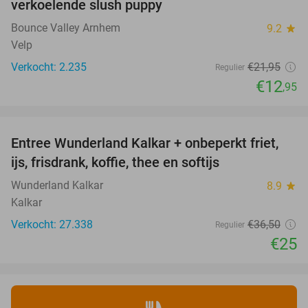
verkoelende slush puppy
Bounce Valley Arnhem
9.2
star
Velp
Verkocht: 2.235
€21
,95
Regulier
€12
,95
favorite_border
Entree Wunderland Kalkar + onbeperkt friet,
32%
ijs, frisdrank, koffie, thee en softijs
Wunderland Kalkar
8.9
star
Kalkar
Verkocht: 27.338
€36
,50
Regulier
€25