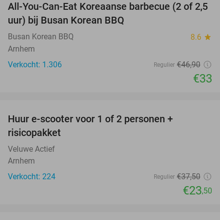
All-You-Can-Eat Koreaanse barbecue (2 of 2,5
30%
uur) bij Busan Korean BBQ
Busan Korean BBQ
8.6
star
Arnhem
Verkocht: 1.306
€46
,90
Regulier
€33
favorite_border
Huur e-scooter voor 1 of 2 personen +
37%
risicopakket
Veluwe Actief
Arnhem
Verkocht: 224
€37
,50
Regulier
€23
,50
favorite_border