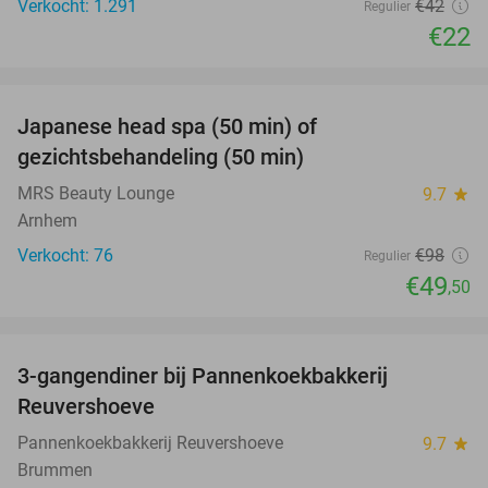
Verkocht: 1.291
€42
Regulier
€22
favorite_border
Japanese head spa (50 min) of
49%
gezichtsbehandeling (50 min)
MRS Beauty Lounge
9.7
star
Arnhem
Verkocht: 76
€98
Regulier
€49
,50
favorite_border
3-gangendiner bij Pannenkoekbakkerij
47%
Reuvershoeve
Pannenkoekbakkerij Reuvershoeve
9.7
star
Brummen