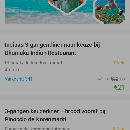
favorite_border
Indiaas 3-gangendiner naar keuze bij
34%
Dhamaka Indian Restaurant
Dhamaka Indian Restaurant
9.6
star
Arnhem
Verkocht: 341
€32
Regulier
€21
favorite_border
3-gangen keuzediner + brood vooraf bij
41%
Pinoccio de Korenmarkt
Pinoccio de Korenmarkt Arnhem
9.2
star