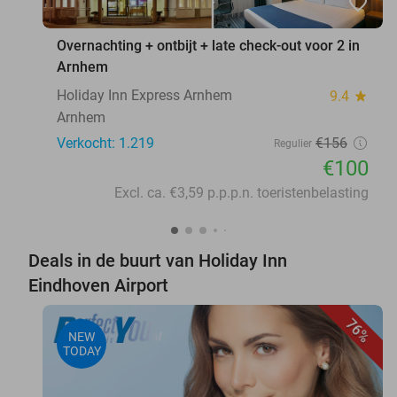
favorite_border
Overnachting + ontbijt + late check-out voor 2 in
Arnhem
Holiday Inn Express Arnhem
9.4
star
Arnhem
Verkocht: 1.219
€156
Regulier
€100
Excl. ca. €3,59 p.p.p.n. toeristenbelasting
Deals in de buurt van Holiday Inn
Eindhoven Airport
76%
NEW
TODAY