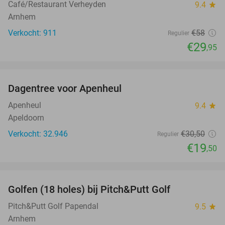
Café/Restaurant Verheyden
9.4
star
Arnhem
Verkocht: 911
€58
Regulier
€29
,95
favorite_border
Dagentree voor Apenheul
36%
Apenheul
9.4
star
Apeldoorn
Verkocht: 32.946
€30
,50
Regulier
€19
,50
favorite_border
Golfen (18 holes) bij Pitch&Putt Golf
39%
Pitch&Putt Golf Papendal
9.5
star
Arnhem