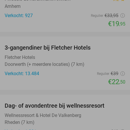
Arnhem
Verkocht: 927
€33
,95
Regulier
€19
,95
favorite_border
3-gangendiner bij Fletcher Hotels
42%
Fletcher Hotels
Doorwerth (+ meerdere locaties) (7 km)
Verkocht: 13.484
€39
Regulier
€22
,50
favorite_border
Dag- of avondentree bij wellnessresort
48%
Wellnessresort & Hotel De Valkenberg
Rheden (7 km)