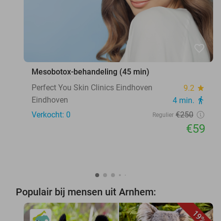
favorite_border
Mesobotox-behandeling (45 min)
Perfect You Skin Clinics Eindhoven
9.2
star
Eindhoven
4 min.
directions_walk
Verkocht: 0
€250
Regulier
€59
Populair bij mensen uit Arnhem:
19%