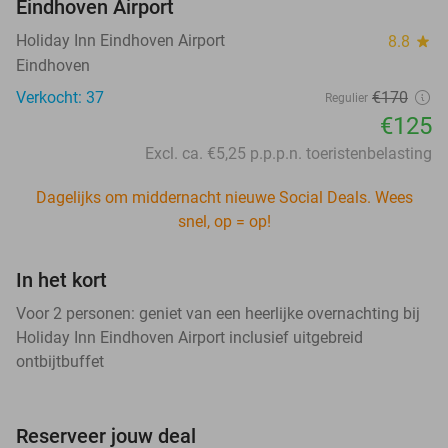
Eindhoven Airport
Holiday Inn Eindhoven Airport
8.8
star
Eindhoven
Verkocht: 37
€170
Regulier
€125
Excl. ca. €5,25 p.p.p.n. toeristenbelasting
Dagelijks om middernacht nieuwe Social Deals. Wees
snel, op = op!
In het kort
Voor 2 personen: geniet van een heerlijke overnachting bij
Holiday Inn Eindhoven Airport inclusief uitgebreid
ontbijtbuffet
Reserveer jouw deal