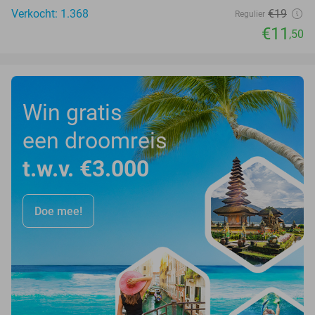
Verkocht: 1.368
€19
Regulier
€11
,50
Win gratis
een droomreis
t.w.v. €3.000
Doe mee!