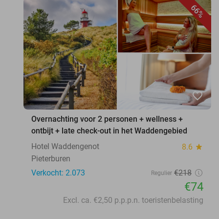
66%
favorite_border
Overnachting voor 2 personen + wellness +
ontbijt + late check-out in het Waddengebied
Hotel Waddengenot
8.6
star
Pieterburen
Verkocht: 2.073
€218
Regulier
€74
Excl. ca. €2,50 p.p.p.n. toeristenbelasting