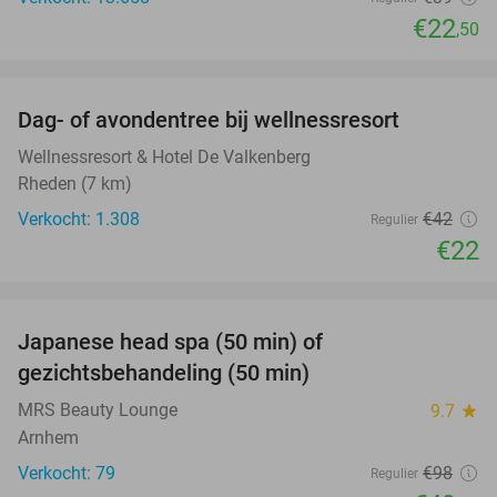
€22
,50
favorite_border
Dag- of avondentree bij wellnessresort
48%
Wellnessresort & Hotel De Valkenberg
Rheden (7 km)
Verkocht: 1.308
€42
Regulier
€22
favorite_border
Japanese head spa (50 min) of
49%
gezichtsbehandeling (50 min)
MRS Beauty Lounge
9.7
star
Arnhem
Verkocht: 79
€98
Regulier