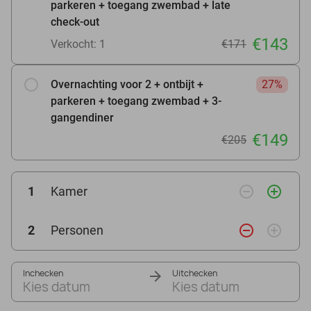
parkeren + toegang zwembad + late
check-out
€143
Verkocht: 1
€171
Overnachting voor 2 + ontbijt +
27%
parkeren + toegang zwembad + 3-
gangendiner
€149
€205
remove_circle_outline
add_circle_outline
1
Kamer
remove_circle_outline
add_circle_outline
2
Personen
Inchecken
Uitchecken
Kies datum
Kies datum