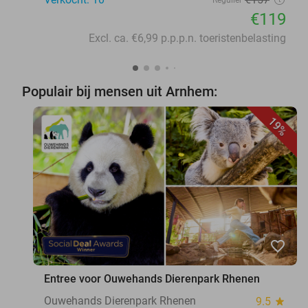
Regulier
€119
Excl. ca. €6,99 p.p.p.n. toeristenbelasting
Populair bij mensen uit Arnhem:
19%
favorite_border
Entree voor Ouwehands Dierenpark Rhenen
Ouwehands Dierenpark Rhenen
9.5
star