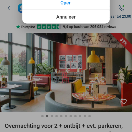
Open
10+ miljoen leden
9,4
op basis van
206.084 reviews
Annuleer
Bereikbaar tot 23:00
Ontdek 15.000+ deals
7 dagen per week beschikbaar
39%
10+ miljoen leden
favorite_border
Overnachting voor 2 + ontbijt + evt. parkeren,