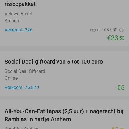
risicopakket
Veluwe Actief
Arnhem
Verkocht: 226
€37
,50
Regulier
€23
,50
favorite_border
Social Deal-giftcard van 5 tot 100 euro
Social Deal Giftcard
Online
€5
Verkocht: 76.870
favorite_border
All-You-Can-Eat tapas (2,5 uur) + nagerecht bij
34%
Ramblas in hartje Arnhem
Ramblas Arnhem
star