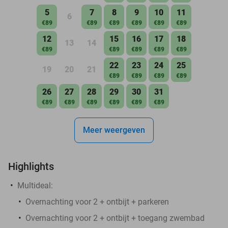
5
7
8
9
10
11
6
€89
€89
€89
€89
€89
€89
12
15
16
17
18
13
14
€89
€89
€89
€89
€89
22
23
24
25
19
20
21
€89
€89
€89
€89
26
27
28
29
30
31
€89
€89
€89
€89
€89
€89
Meer weergeven
Highlights
Multideal:
Overnachting voor 2 + ontbijt + parkeren
Overnachting voor 2 + ontbijt + toegang zwembad