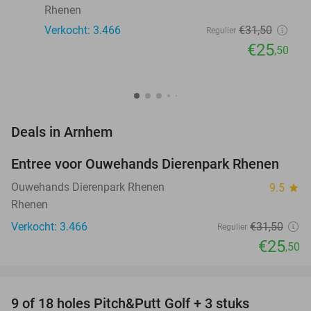
Rhenen
Verkocht: 3.466
€31
,50
Regulier
€25
,50
favorite_border
Deals in Arnhem
Entree voor Ouwehands Dierenpark Rhenen
19%
Ouwehands Dierenpark Rhenen
9.5
star
Rhenen
Verkocht: 3.466
€31
,50
Regulier
€25
,50
favorite_border
9 of 18 holes Pitch&Putt Golf + 3 stuks
46%