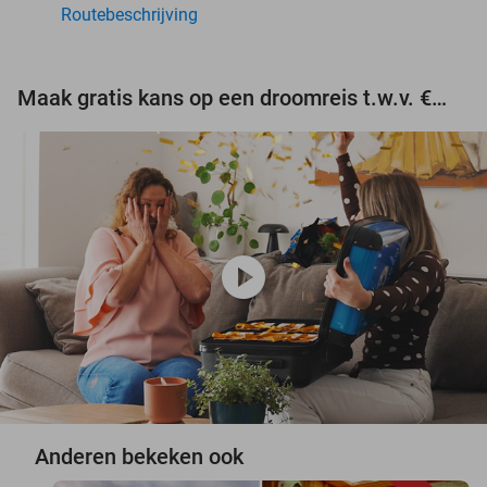
Routebeschrijving
Maak gratis kans op een droomreis t.w.v. €3.000!
play_circle
Anderen bekeken ook