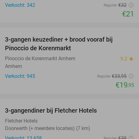
Verkocht: 342
€32
Regulier
€21
favorite_border
3-gangen keuzediner + brood vooraf bij
41%
Pinoccio de Korenmarkt
Pinoccio de Korenmarkt Arnhem
9.2
star
Arnhem
Verkocht: 945
€33
,95
Regulier
€19
,95
favorite_border
3-gangendiner bij Fletcher Hotels
42%
Fletcher Hotels
Doorwerth (+ meerdere locaties) (7 km)
Verkocht: 13.658
€39
Regulier