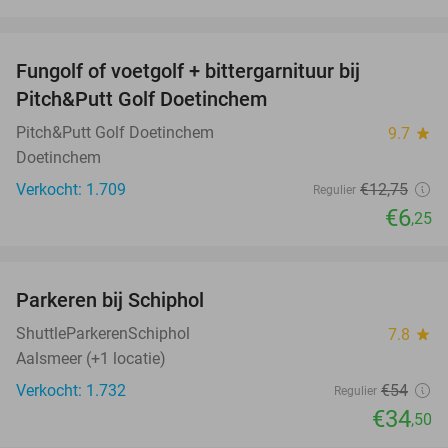
favorite_border
Fungolf of voetgolf + bittergarnituur bij
51%
Pitch&Putt Golf Doetinchem
Pitch&Putt Golf Doetinchem
9.7
star
Doetinchem
Verkocht: 1.709
€12
,75
Regulier
€6
,25
favorite_border
Parkeren bij Schiphol
36%
ShuttleParkerenSchiphol
7.8
star
Aalsmeer (+1 locatie)
Verkocht: 1.732
€54
Regulier
€34
,50