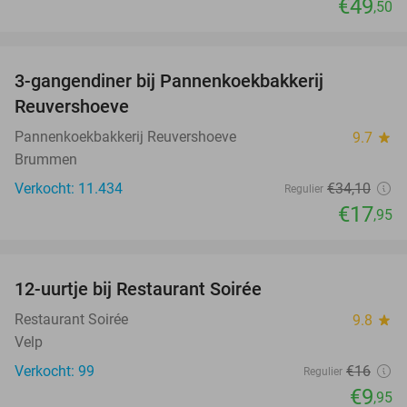
€49
,50
favorite_border
3-gangendiner bij Pannenkoekbakkerij
47%
Reuvershoeve
Pannenkoekbakkerij Reuvershoeve
9.7
star
Brummen
Verkocht: 11.434
€34
,10
Regulier
€17
,95
favorite_border
12-uurtje bij Restaurant Soirée
38%
Restaurant Soirée
9.8
star
Velp
Verkocht: 99
€16
Regulier
€9
,95