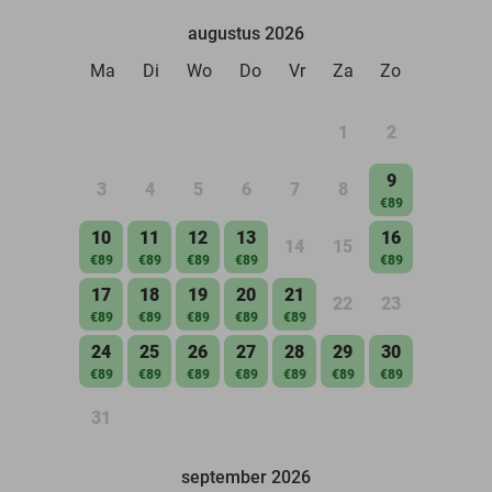
augustus 2026
Ma
Di
Wo
Do
Vr
Za
Zo
1
2
9
3
4
5
6
7
8
€89
10
11
12
13
16
14
15
€89
€89
€89
€89
€89
17
18
19
20
21
22
23
€89
€89
€89
€89
€89
24
25
26
27
28
29
30
€89
€89
€89
€89
€89
€89
€89
31
september 2026