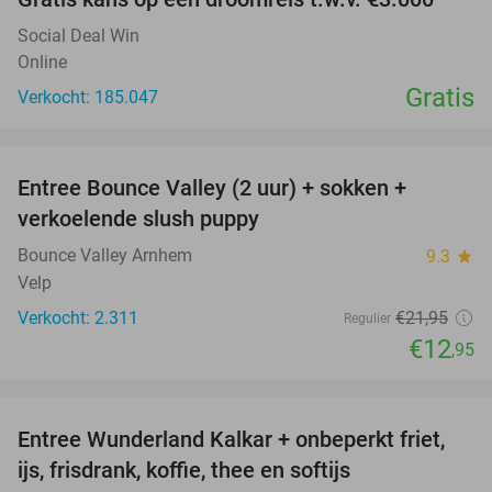
Social Deal Win
Online
Gratis
Verkocht: 185.047
favorite_border
Entree Bounce Valley (2 uur) + sokken +
41%
verkoelende slush puppy
Bounce Valley Arnhem
9.3
star
Velp
Verkocht: 2.311
€21
,95
Regulier
€12
,95
favorite_border
Entree Wunderland Kalkar + onbeperkt friet,
32%
ijs, frisdrank, koffie, thee en softijs