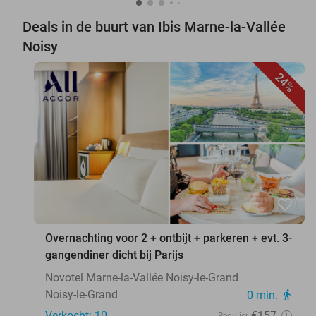
Deals in de buurt van Ibis Marne-la-Vallée
Noisy
24%
favorite_border
Overnachting voor 2 + ontbijt + parkeren + evt. 3-
gangendiner dicht bij Parijs
Novotel Marne-la-Vallée Noisy-le-Grand
Noisy-le-Grand
0 min.
directions_walk
Verkocht: 10
€157