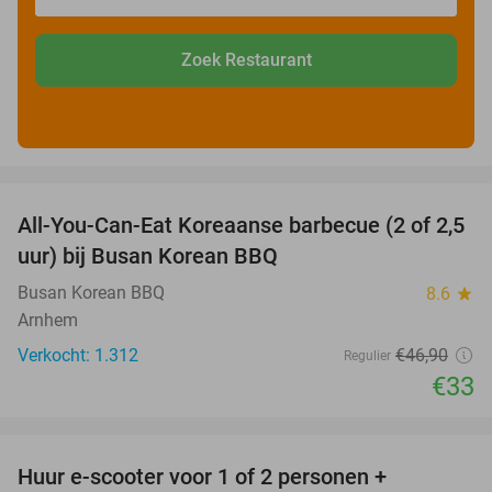
Zoek Restaurant
favorite_border
All-You-Can-Eat Koreaanse barbecue (2 of 2,5
30%
uur) bij Busan Korean BBQ
Busan Korean BBQ
8.6
star
Arnhem
Verkocht: 1.312
€46
,90
Regulier
€33
favorite_border
Huur e-scooter voor 1 of 2 personen +
37%