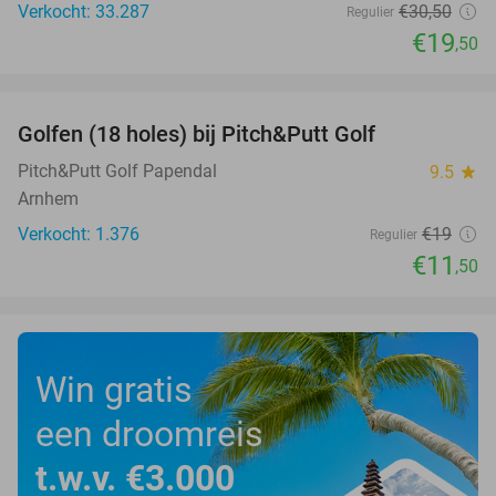
Verkocht: 33.287
€30
,50
Regulier
€19
,50
favorite_border
Golfen (18 holes) bij Pitch&Putt Golf
39%
Pitch&Putt Golf Papendal
9.5
star
Arnhem
Verkocht: 1.376
€19
Regulier
€11
,50
Win gratis
een droomreis
t.w.v. €3.000