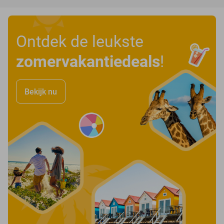
Ontdek de leukste
zomervakantiedeals
!
Bekijk nu