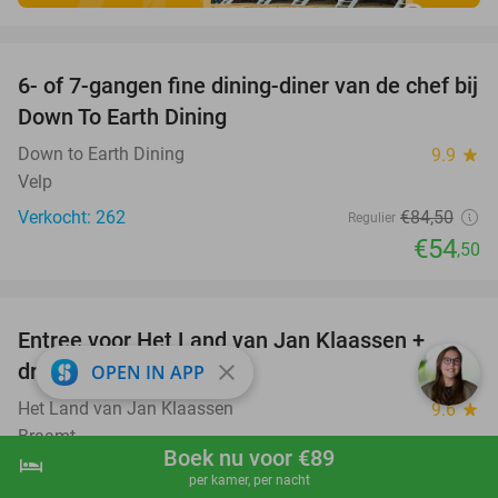
favorite_border
6- of 7-gangen fine dining-diner van de chef bij
36%
Down To Earth Dining
Down to Earth Dining
9.9
star
Velp
Verkocht: 262
€84
,50
Regulier
€54
,50
favorite_border
Entree voor Het Land van Jan Klaassen +
30%
drankje
close
OPEN IN APP
Het Land van Jan Klaassen
9.6
star
Braamt
Boek nu voor €89
hotel
shopping_cart
Boek nu
navigate_next
Verkocht: 3.979
€16
,90
Regulier
per kamer, per nacht