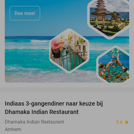
Doe mee!
favorite_border
Indiaas 3-gangendiner naar keuze bij
34%
Dhamaka Indian Restaurant
Dhamaka Indian Restaurant
9.6
star
Arnhem