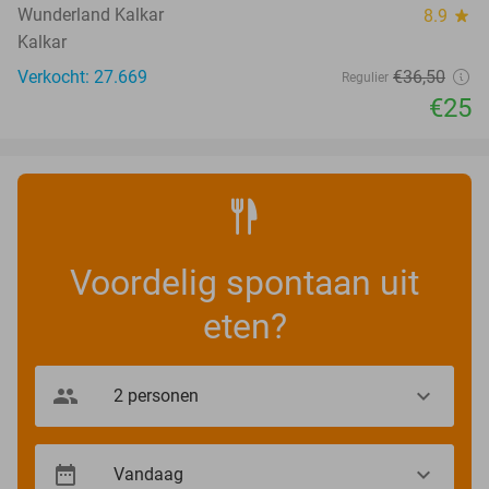
Wunderland Kalkar
8.9
star
Kalkar
Verkocht: 27.669
€36
,50
Regulier
€25
Voordelig spontaan uit
eten?