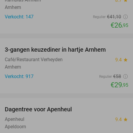
8.7
Arnhem
Verkocht: 147
€41
,10
Regulier
€26
,95
favorite_border
3-gangen keuzediner in hartje Arnhem
48%
Café/Restaurant Verheyden
9.4
star
Arnhem
Verkocht: 917
€58
Regulier
€29
,95
favorite_border
Dagentree voor Apenheul
36%
Apenheul
9.4
star
Apeldoorn