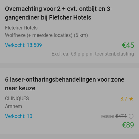
Overnachting voor 2 + evt. ontbijt en 3-
gangendiner bij Fletcher Hotels
Fletcher Hotels
Wolfheze (+ meerdere locaties) (6 km)
€45
Verkocht: 18.509
Excl. ca. €3 p.p.p.n. toeristenbelasting
favorite_border
6 laser-ontharingsbehandelingen voor zone
81%
naar keuze
CLINIQUES
8.7
star
Arnhem
Verkocht: 10
€474
Regulier
€89
favorite_border