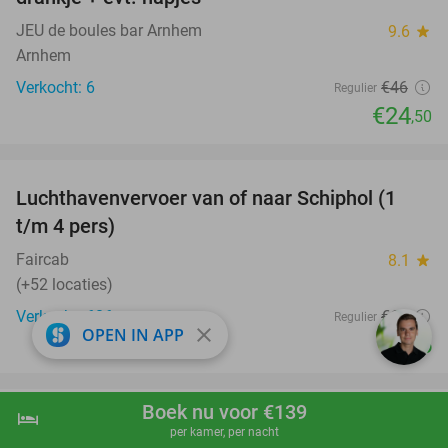
JEU de boules bar Arnhem
9.6
star
Arnhem
Verkocht: 6
€46
Regulier
€24
,50
favorite_border
Luchthavenvervoer van of naar Schiphol (1
42%
t/m 4 pers)
Faircab
8.1
star
(+52 locaties)
Verkocht: 686
€60
Regulier
close
OPEN IN APP
€35
favorite_border
Boek nu voor €139
hotel
shopping_cart
Boek nu
navigate_next
Huur e-scooter voor 1 of 2 personen +
37%
per kamer, per nacht