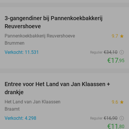
favorite_border
3-gangendiner bij Pannenkoekbakkerij
47%
Reuvershoeve
Pannenkoekbakkerij Reuvershoeve
9.7
star
Brummen
Verkocht: 11.531
€34
,10
Regulier
€17
,95
favorite_border
Entree voor Het Land van Jan Klaassen +
30%
drankje
Het Land van Jan Klaassen
9.6
star
Braamt
Verkocht: 4.298
€16
,90
Regulier
€11
,80