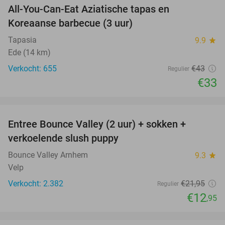
All-You-Can-Eat Aziatische tapas en
23%
Koreaanse barbecue (3 uur)
Tapasia
9.9
star
Ede (14 km)
Verkocht: 655
€43
Regulier
€33
favorite_border
Entree Bounce Valley (2 uur) + sokken +
41%
verkoelende slush puppy
Bounce Valley Arnhem
9.3
star
Velp
Verkocht: 2.382
€21
,95
Regulier
€12
,95
favorite_border