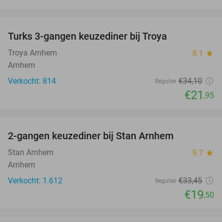
favorite_border
Turks 3-gangen keuzediner bij Troya
36%
Troya Arnhem
8.1
star
Arnhem
Verkocht: 814
€34
,10
Regulier
€21
,95
favorite_border
2-gangen keuzediner bij Stan Arnhem
42%
Stan Arnhem
9.7
star
Arnhem
Verkocht: 1.612
€33
,45
Regulier
€19
,50