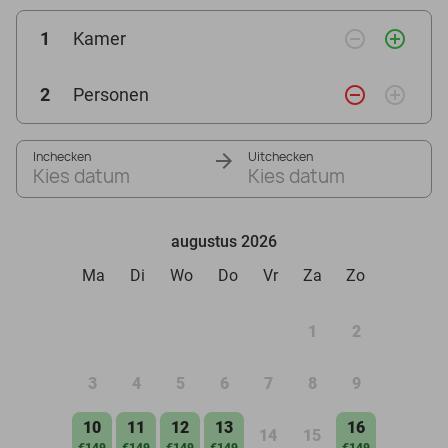
remove_circle_outline
add_circle_outline
1
Kamer
remove_circle_outline
add_circle_outline
2
Personen
Inchecken
Uitchecken
Kies datum
Kies datum
augustus 2026
Ma
Di
Wo
Do
Vr
Za
Zo
1
2
3
4
5
6
7
8
9
10
11
12
13
16
14
15
€149
€149
€149
€149
€149