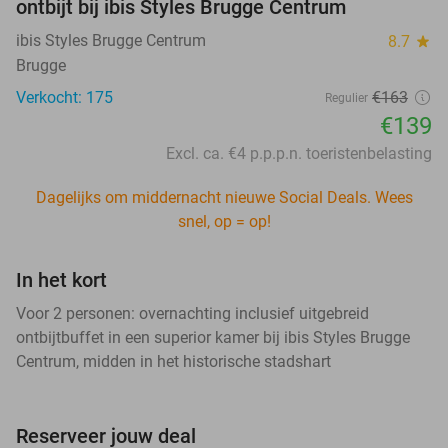
ontbijt bij ibis Styles Brugge Centrum
ibis Styles Brugge Centrum
8.7
star
Brugge
Verkocht: 175
€163
Regulier
€139
Excl. ca. €4 p.p.p.n. toeristenbelasting
Dagelijks om middernacht nieuwe Social Deals. Wees
snel, op = op!
In het kort
Voor 2 personen: overnachting inclusief uitgebreid
ontbijtbuffet in een superior kamer bij ibis Styles Brugge
Centrum, midden in het historische stadshart
Reserveer jouw deal