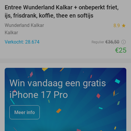
Entree Wunderland Kalkar + onbeperkt friet,
32%
ijs, frisdrank, koffie, thee en softijs
Wunderland Kalkar
8.9
star
Kalkar
Verkocht: 28.674
€36
,50
Regulier
€25
Win vandaag een gratis
iPhone 17 Pro
Meer info