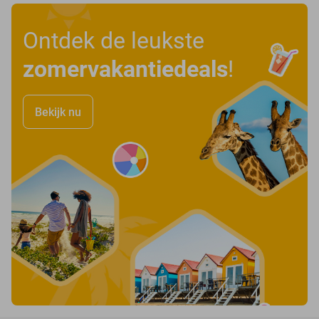
Ontdek de leukste
zomervakantiedeals
!
Bekijk nu