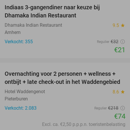
Indiaas 3-gangendiner naar keuze bij
34%
Dhamaka Indian Restaurant
Dhamaka Indian Restaurant
9.5
star
Arnhem
Verkocht: 355
€32
Regulier
€21
favorite_border
Overnachting voor 2 personen + wellness +
66%
ontbijt + late check-out in het Waddengebied
Hotel Waddengenot
8.6
star
Pieterburen
Verkocht: 2.083
€218
Regulier
€74
Excl. ca. €2,50 p.p.p.n. toeristenbelasting