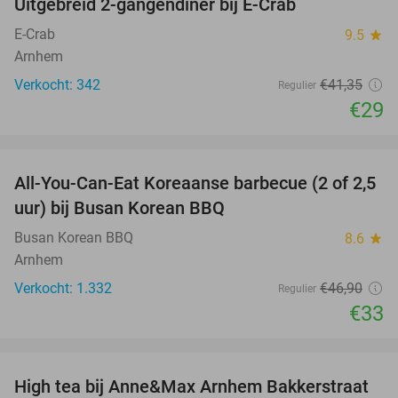
Uitgebreid 2-gangendiner bij E-Crab
30%
E-Crab
9.5
star
Arnhem
Verkocht: 342
€41
,35
Regulier
€29
favorite_border
All-You-Can-Eat Koreaanse barbecue (2 of 2,5
30%
uur) bij Busan Korean BBQ
Busan Korean BBQ
8.6
star
Arnhem
Verkocht: 1.332
€46
,90
Regulier
€33
favorite_border
High tea bij Anne&Max Arnhem Bakkerstraat
29%