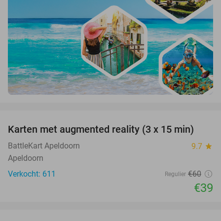
favorite_border
Karten met augmented reality (3 x 15 min)
35%
BattleKart Apeldoorn
9.7
star
Apeldoorn
Verkocht: 611
€60
Regulier
€39
favorite_border