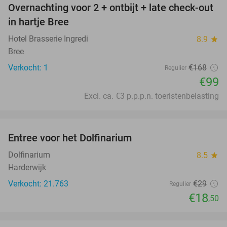
Overnachting voor 2 + ontbijt + late check-out
41%
NEW
in hartje Bree
TODAY
Hotel Brasserie Ingredi
8.9
star
Bree
Verkocht: 1
€168
Regulier
€99
Excl. ca. €3 p.p.p.n. toeristenbelasting
favorite_border
Entree voor het Dolfinarium
36%
Dolfinarium
8.5
star
Harderwijk
Verkocht: 21.763
€29
Regulier
€18
,50
favorite_border