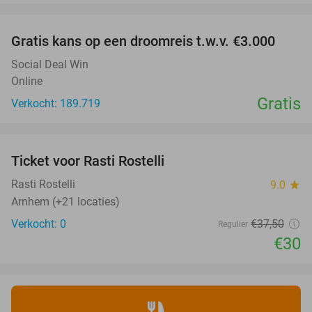
favorite_border
Gratis kans op een droomreis t.w.v. €3.000
Social Deal Win
Online
Gratis
Verkocht: 189.719
favorite_border
Ticket voor Rasti Rostelli
20%
NEW
TODAY
Rasti Rostelli
9.0
star
Arnhem (+21 locaties)
Verkocht: 0
€37
,50
Regulier
€30