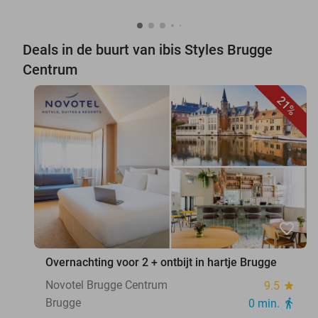
Deals in de buurt van ibis Styles Brugge
Centrum
21%
favorite_border
Overnachting voor 2 + ontbijt in hartje Brugge
Novotel Brugge Centrum
9.5
star
Brugge
0 min.
directions_walk