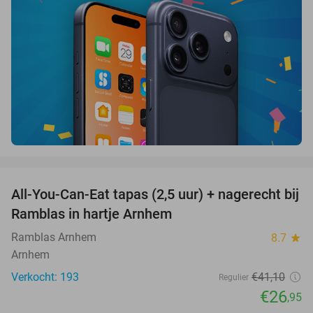
favorite_border
All-You-Can-Eat tapas (2,5 uur) + nagerecht bij
34%
Ramblas in hartje Arnhem
Ramblas Arnhem
8.7
star
Arnhem
Verkocht: 193
€41
,10
Regulier
€26
,95