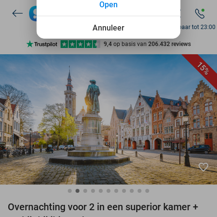
Open
7 dagen per week beschikbaar
10+ miljoen leden
Annuleer
Bereikbaar tot 23:00
9,4
op basis van
206.432 reviews
Ontdek 15.000+ deals
15%
7 dagen per week beschikbaar
10+ miljoen leden
favorite_border
Overnachting voor 2 in een superior kamer +