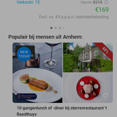
Verkocht: 15
€215
Regulier
€169
Excl. ca. €4 p.p.p.n. toeristenbelasting
Populair bij mensen uit Arnhem:
48%
NEW
TODAY
favorite_border
10-gangenlunch of -diner bij sterrenrestaurant 't
Raedthuys