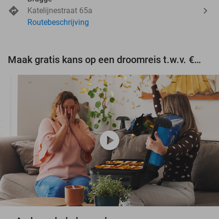
Katelijnestraat 65a
Routebeschrijving
Maak gratis kans op een droomreis t.w.v. €3.000!
play_circle