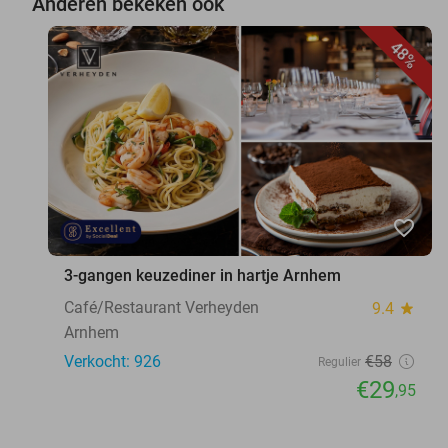
Anderen bekeken ook
48%
favorite_border
3-gangen keuzediner in hartje Arnhem
Café/Restaurant Verheyden
9.4
star
Arnhem
Verkocht: 926
€58
Regulier
€29
,95