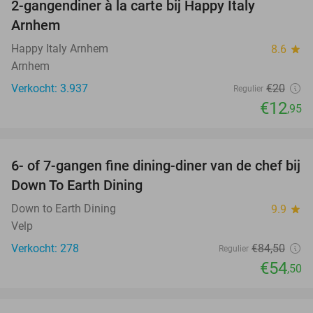
2-gangendiner à la carte bij Happy Italy
35%
Arnhem
Happy Italy Arnhem
8.6
star
Arnhem
Verkocht: 3.937
€20
Regulier
€12
,95
favorite_border
6- of 7-gangen fine dining-diner van de chef bij
36%
Down To Earth Dining
Down to Earth Dining
9.9
star
Velp
Verkocht: 278
€84
,50
Regulier
€54
,50
favorite_border