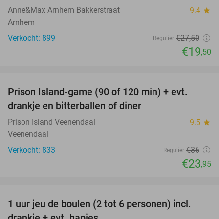
Anne&Max Arnhem Bakkerstraat
9.4
star
Arnhem
Verkocht: 899
€27
,50
Regulier
€19
,50
favorite_border
Prison Island-game (90 of 120 min) + evt.
33%
drankje en bitterballen of diner
Prison Island Veenendaal
9.5
star
Veenendaal
Verkocht: 833
€36
Regulier
€23
,95
favorite_border
1 uur jeu de boulen (2 tot 6 personen) incl.
47%
drankje + evt. hapjes