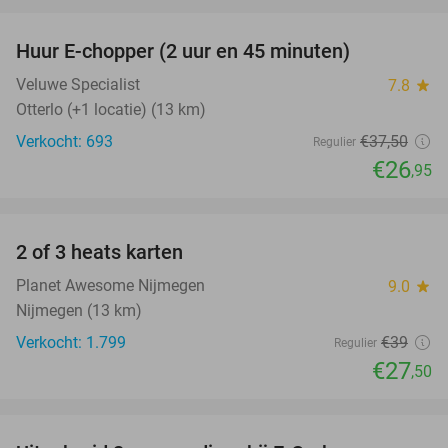
favorite_border
Huur E-chopper (2 uur en 45 minuten)
28%
Veluwe Specialist
7.8
star
Otterlo (+1 locatie) (13 km)
Verkocht: 693
€37
,50
Regulier
€26
,95
favorite_border
2 of 3 heats karten
29%
Planet Awesome Nijmegen
9.0
star
Nijmegen (13 km)
Verkocht: 1.799
€39
Regulier
€27
,50
favorite_border