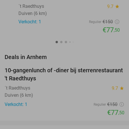
´t Raedthuys
9.7
star
Duiven (6 km)
Verkocht: 1
€150
Regulier
€77
,50
favorite_border
Deals in Arnhem
10-gangenlunch of -diner bij sterrenrestaurant
48%
NEW
't Raedthuys
TODAY
´t Raedthuys
9.7
star
Duiven (6 km)
Verkocht: 1
€150
Regulier
€77
,50
favorite_border