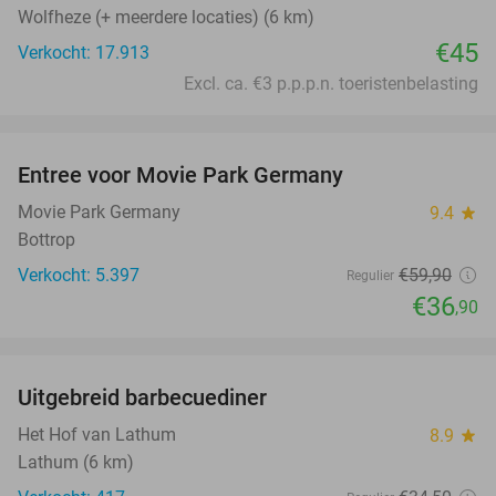
Wolfheze (+ meerdere locaties) (6 km)
€45
Verkocht: 17.913
Excl. ca. €3 p.p.p.n. toeristenbelasting
favorite_border
Entree voor Movie Park Germany
38%
Movie Park Germany
9.4
star
Bottrop
Verkocht: 5.397
€59
,90
Regulier
€36
,90
favorite_border
Uitgebreid barbecuediner
36%
Het Hof van Lathum
8.9
star
Lathum (6 km)