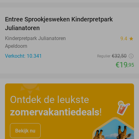
favorite_border
Entree Sprookjesweken Kinderpretpark
39%
Julianatoren
Kinderpretpark Julianatoren
9.4
star
Apeldoorn
Verkocht: 10.341
€32
,50
Regulier
€19
,95
Ontdek de leukste
zomervakantiedeals
!
Bekijk nu