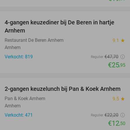
favorite_border
4-gangen keuzediner bij De Beren in hartje
46%
Arnhem
Restaurant De Beren Arnhem
9.1
star
Arnhem
Verkocht: 819
€47
,70
Regulier
€25
,95
favorite_border
2-gangen keuzelunch bij Pan & Koek Arnhem
44%
Pan & Koek Arnhem
9.5
star
Arnhem
Verkocht: 471
€22
,20
Regulier
€12
,50