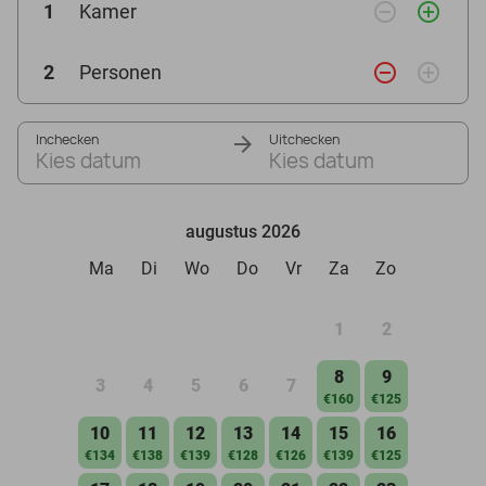
remove_circle_outline
add_circle_outline
1
Kamer
remove_circle_outline
add_circle_outline
2
Personen
Inchecken
Uitchecken
Kies datum
Kies datum
augustus 2026
Ma
Di
Wo
Do
Vr
Za
Zo
1
2
8
9
3
4
5
6
7
€160
€125
10
11
12
13
14
15
16
€134
€138
€139
€128
€126
€139
€125