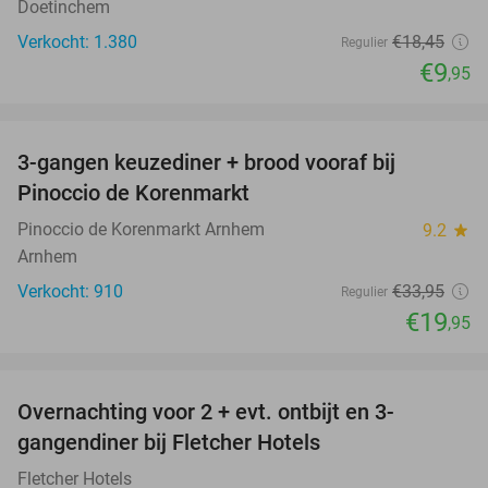
Doetinchem
Verkocht: 1.380
€18
,45
Regulier
€9
,95
favorite_border
3-gangen keuzediner + brood vooraf bij
41%
Pinoccio de Korenmarkt
Pinoccio de Korenmarkt Arnhem
9.2
star
Arnhem
Verkocht: 910
€33
,95
Regulier
€19
,95
favorite_border
Overnachting voor 2 + evt. ontbijt en 3-
gangendiner bij Fletcher Hotels
Fletcher Hotels