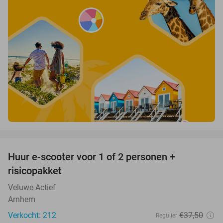
favorite_border
Huur e-scooter voor 1 of 2 personen +
37%
risicopakket
Veluwe Actief
Arnhem
Verkocht: 212
€37
,50
Regulier