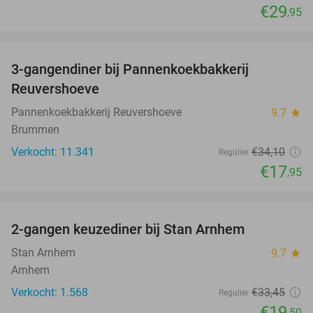
€29
,95
favorite_border
3-gangendiner bij Pannenkoekbakkerij
47%
Reuvershoeve
Pannenkoekbakkerij Reuvershoeve
9.7
star
Brummen
Verkocht: 11.341
€34
,10
Regulier
€17
,95
favorite_border
2-gangen keuzediner bij Stan Arnhem
42%
Stan Arnhem
9.7
star
Arnhem
Verkocht: 1.568
€33
,45
Regulier
€19
,50