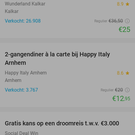
Wunderland Kalkar
8.9
star
Kalkar
Verkocht: 26.908
€36
,50
Regulier
€25
favorite_border
2-gangendiner à la carte bij Happy Italy
35%
Arnhem
Happy Italy Arnhem
8.6
star
Arnhem
Verkocht: 3.767
€20
Regulier
€12
,95
favorite_border
Gratis kans op een droomreis t.w.v. €3.000
Social Deal Win