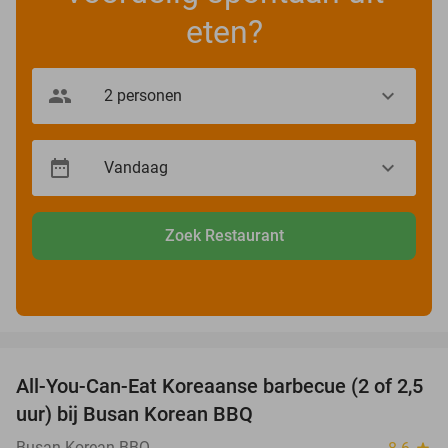
eten?
Zoek Restaurant
favorite_border
All-You-Can-Eat Koreaanse barbecue (2 of 2,5
30%
uur) bij Busan Korean BBQ
Busan Korean BBQ
star