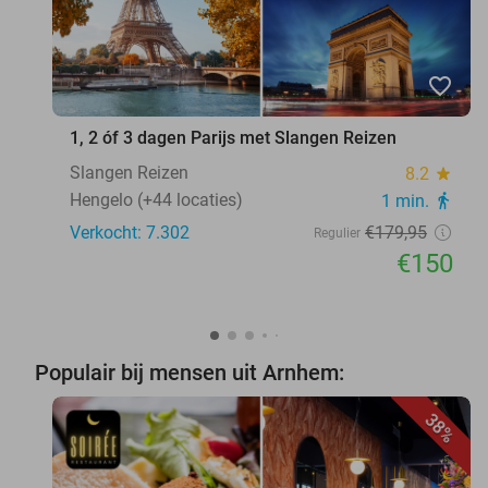
favorite_border
1, 2 óf 3 dagen Parijs met Slangen Reizen
Slangen Reizen
8.2
star
Hengelo (+44 locaties)
1 min.
directions_walk
Verkocht: 7.302
€179
,95
Regulier
€150
Populair bij mensen uit Arnhem:
38%