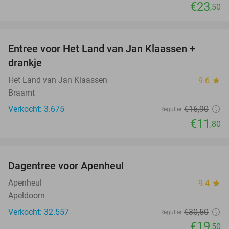
€23
,50
favorite_border
Entree voor Het Land van Jan Klaassen +
30%
drankje
Het Land van Jan Klaassen
9.6
star
Braamt
Verkocht: 3.675
€16
,90
Regulier
€11
,80
favorite_border
Dagentree voor Apenheul
36%
Apenheul
9.4
star
Apeldoorn
Verkocht: 32.557
€30
,50
Regulier
€19
,50