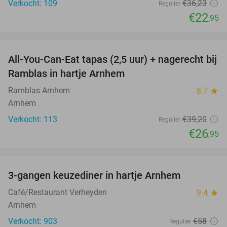
Verkocht: 109
€36
,23
Regulier
€22
,95
favorite_border
All-You-Can-Eat tapas (2,5 uur) + nagerecht bij
31%
Ramblas in hartje Arnhem
Ramblas Arnhem
8.7
star
Arnhem
Verkocht: 113
€39
,20
Regulier
€26
,95
favorite_border
3-gangen keuzediner in hartje Arnhem
48%
Café/Restaurant Verheyden
9.4
star
Arnhem
Verkocht: 903
€58
Regulier