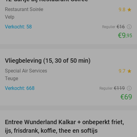
38%
Restaurant Soirée
9.8
star
Velp
Verkocht: 58
€16
Regulier
€9
,95
favorite_border
Vliegbeleving (15, 30 of 50 min)
42%
Special Air Services
9.7
star
Teuge
Verkocht: 668
€119
Regulier
€69
favorite_border
Entree Wunderland Kalkar + onbeperkt friet,
32%
ijs, frisdrank, koffie, thee en softijs