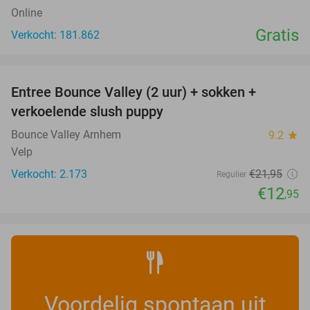
Online
Gratis
Verkocht: 181.862
favorite_border
Entree Bounce Valley (2 uur) + sokken +
41%
verkoelende slush puppy
Bounce Valley Arnhem
9.2
star
Velp
Verkocht: 2.173
€21
,95
Regulier
€12
,95
Voordelig spontaan uit