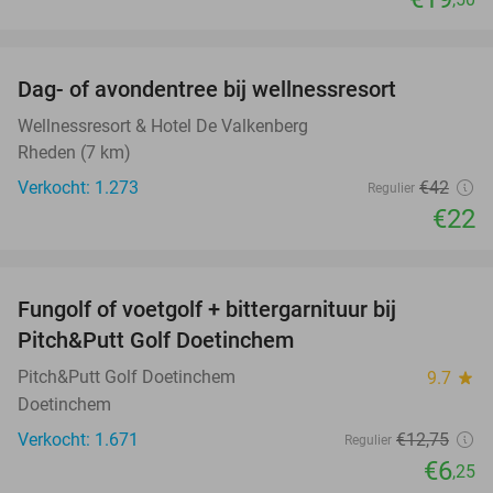
favorite_border
Dag- of avondentree bij wellnessresort
48%
Wellnessresort & Hotel De Valkenberg
Rheden (7 km)
Verkocht: 1.273
€42
Regulier
€22
favorite_border
Fungolf of voetgolf + bittergarnituur bij
51%
Pitch&Putt Golf Doetinchem
Pitch&Putt Golf Doetinchem
9.7
star
Doetinchem
Verkocht: 1.671
€12
,75
Regulier
€6
,25