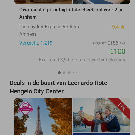
Overnachting + ontbijt + late check-out voor 2 in
Arnhem
Holiday Inn Express Arnhem
9.4
star
Arnhem
Verkocht: 1.219
€156
Regulier
€100
Excl. ca. €3,59 p.p.p.n. toeristenbelasting
Deals in de buurt van Leonardo Hotel
Hengelo City Center
17%