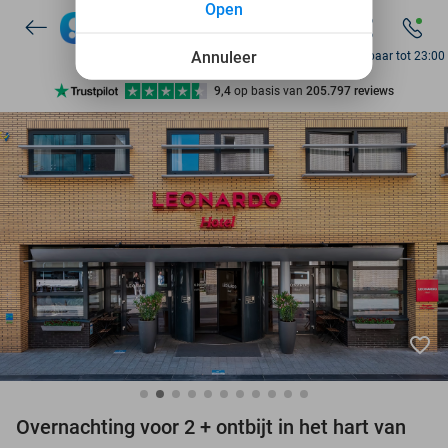
Open
7 dagen per week beschikbaar
10+ miljoen leden
Annuleer
Bereikbaar tot 23:00
9,4
op basis van
205.797 reviews
Ontdek 15.000+ deals
7 dagen per week beschikbaar
10+ miljoen leden
favorite_border
Overnachting voor 2 + ontbijt in het hart van