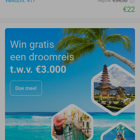
Verkocht: 417
€34
,50
Regulier
€22
Win gratis
een droomreis
t.w.v. €3.000
Doe mee!