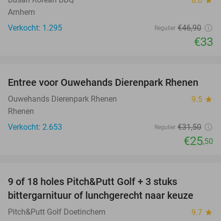
8.6
Arnhem
Verkocht: 1.295
€46
,90
Regulier
€33
favorite_border
Entree voor Ouwehands Dierenpark Rhenen
19%
Ouwehands Dierenpark Rhenen
9.5
star
Rhenen
Verkocht: 2.653
€31
,50
Regulier
€25
,50
favorite_border
9 of 18 holes Pitch&Putt Golf + 3 stuks
46%
bittergarnituur of lunchgerecht naar keuze
Pitch&Putt Golf Doetinchem
9.7
star