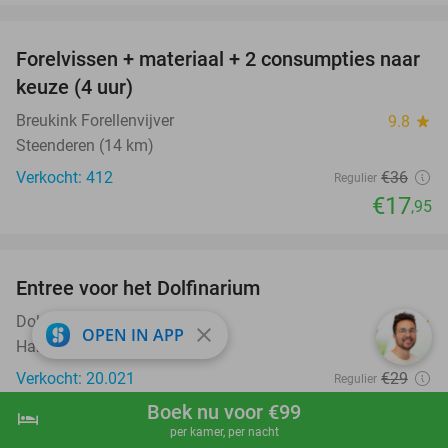
favorite_border
Forelvissen + materiaal + 2 consumpties naar
50%
keuze (4 uur)
Breukink Forellenvijver
9.8
star
Steenderen (14 km)
Verkocht: 412
€36
Regulier
€17
,95
favorite_border
Entree voor het Dolfinarium
36%
Dolfinarium
8.5
star
close
OPEN IN APP
Harderwijk
Verkocht: 20.021
€29
Regulier
€18
,50
Boek nu voor €99
hotel
shopping_cart
Boek nu
navigate_next
per kamer, per nacht
favorite_border