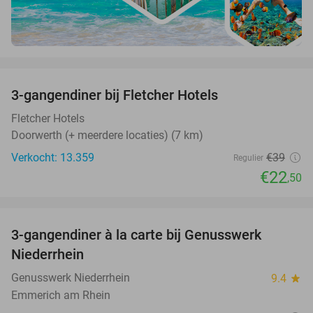
favorite_border
3-gangendiner bij Fletcher Hotels
42%
Fletcher Hotels
Doorwerth (+ meerdere locaties) (7 km)
Verkocht: 13.359
€39
Regulier
€22
,50
favorite_border
3-gangendiner à la carte bij Genusswerk
37%
Niederrhein
Genusswerk Niederrhein
9.4
star
Emmerich am Rhein