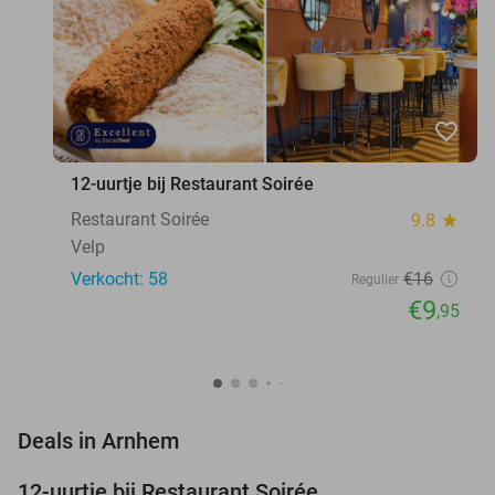
favorite_border
12-uurtje bij Restaurant Soirée
Restaurant Soirée
9.8
star
Velp
Verkocht: 58
€16
Regulier
€9
,95
favorite_border
Deals in Arnhem
12-uurtje bij Restaurant Soirée