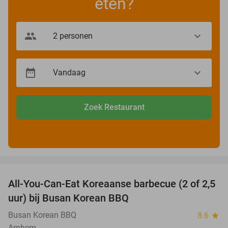
eten?
Zoek Restaurant
favorite_border
All-You-Can-Eat Koreaanse barbecue (2 of 2,5
30%
uur) bij Busan Korean BBQ
Busan Korean BBQ
8.6
star
Arnhem