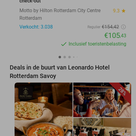
check-out
Motto by Hilton Rotterdam City Centre
9.3
star
Rotterdam
Verkocht: 3.038
€154
,42
Regulier
€105
,43
Inclusief toeristenbelasting
Deals in de buurt van Leonardo Hotel
Rotterdam Savoy
28%