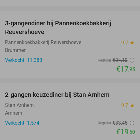
favorite_border
3-gangendiner bij Pannenkoekbakkerij
47%
Reuvershoeve
Pannenkoekbakkerij Reuvershoeve
9.7
star
Brummen
Verkocht: 11.388
€34
,10
Regulier
€17
,95
favorite_border
2-gangen keuzediner bij Stan Arnhem
42%
Stan Arnhem
9.7
star
Arnhem
Verkocht: 1.574
€33
,45
Regulier
€19
,50