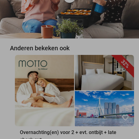
Anderen bekeken ook
32%
favorite_border
Overnachting(en) voor 2 + evt. ontbijt + late