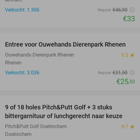
Verkocht: 1.306
€46
,90
Regulier
€33
favorite_border
Entree voor Ouwehands Dierenpark Rhenen
19%
Ouwehands Dierenpark Rhenen
9.5
star
Rhenen
Verkocht: 3.036
€31
,50
Regulier
€25
,50
favorite_border
9 of 18 holes Pitch&Putt Golf + 3 stuks
46%
bittergarnituur of lunchgerecht naar keuze
Pitch&Putt Golf Doetinchem
9.7
star
Doetinchem