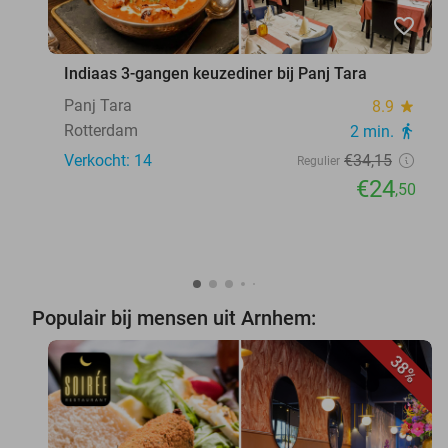
favorite_border
Indiaas 3-gangen keuzediner bij Panj Tara
Panj Tara
8.9
star
Rotterdam
2 min.
directions_walk
Verkocht: 14
€34
,15
Regulier
€24
,50
Populair bij mensen uit Arnhem:
38%