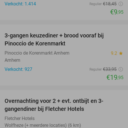
Verkocht: 1.414
€18
,45
Regulier
€9
,95
favorite_border
3-gangen keuzediner + brood vooraf bij
41%
Pinoccio de Korenmarkt
Pinoccio de Korenmarkt Arnhem
9.2
star
Arnhem
Verkocht: 927
€33
,95
Regulier
€19
,95
favorite_border
Overnachting voor 2 + evt. ontbijt en 3-
gangendiner bij Fletcher Hotels
Fletcher Hotels
Wolfheze (+ meerdere locaties) (6 km)