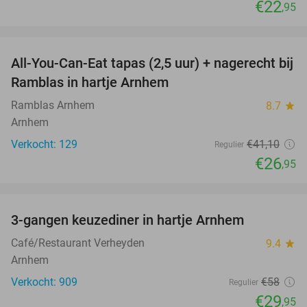
€22
,95
favorite_border
All-You-Can-Eat tapas (2,5 uur) + nagerecht bij
34%
Ramblas in hartje Arnhem
Ramblas Arnhem
8.7
star
Arnhem
Verkocht: 129
€41
,10
Regulier
€26
,95
favorite_border
3-gangen keuzediner in hartje Arnhem
48%
Café/Restaurant Verheyden
9.4
star
Arnhem
Verkocht: 909
€58
Regulier
€29
,95