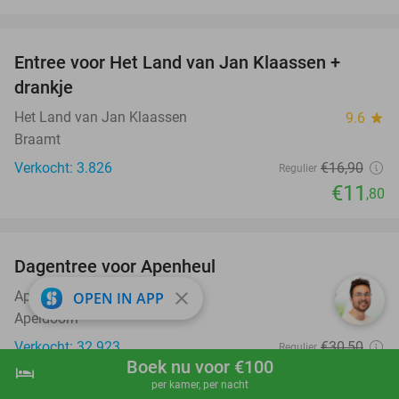
favorite_border
Entree voor Het Land van Jan Klaassen +
30%
drankje
Het Land van Jan Klaassen
9.6
star
Braamt
Verkocht: 3.826
€16
,90
Regulier
€11
,80
favorite_border
Dagentree voor Apenheul
36%
close
Apenheul
OPEN IN APP
9.4
star
Apeldoorn
Verkocht: 32.923
€30
,50
Regulier
Boek nu voor €100
€19
hotel
shopping_cart
Boek nu
navigate_next
,50
per kamer, per nacht