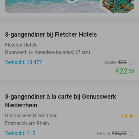
favorite_border
3-gangendiner bij Fletcher Hotels
42%
Fletcher Hotels
Doorwerth (+ meerdere locaties) (7 km)
Verkocht: 13.477
€39
Regulier
€22
,50
favorite_border
3-gangendiner à la carte bij Genusswerk
37%
Niederrhein
Genusswerk Niederrhein
9.4
star
Emmerich am Rhein
Verkocht: 115
€36
,23
Regulier