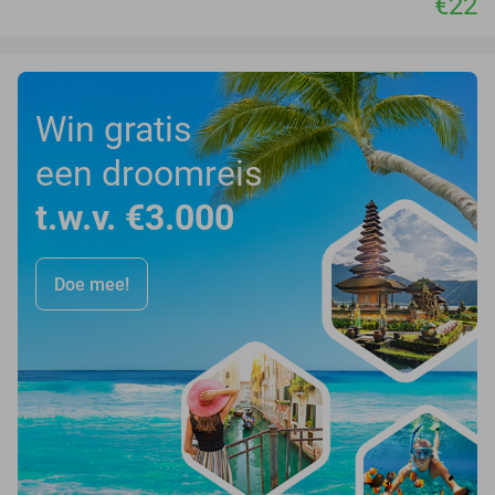
€22
Win gratis
een droomreis
t.w.v. €3.000
Doe mee!