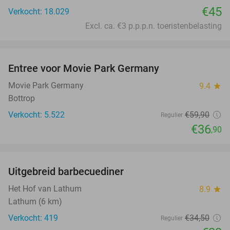
€45
Verkocht: 18.029
Excl. ca. €3 p.p.p.n. toeristenbelasting
favorite_border
Entree voor Movie Park Germany
38%
Movie Park Germany
9.4
star
Bottrop
Verkocht: 5.522
€59
,90
Regulier
€36
,90
favorite_border
Uitgebreid barbecuediner
36%
Het Hof van Lathum
8.9
star
Lathum (6 km)
Verkocht: 419
€34
,50
Regulier