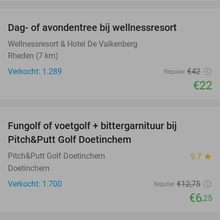
favorite_border
Dag- of avondentree bij wellnessresort
48%
Wellnessresort & Hotel De Valkenberg
Rheden (7 km)
Verkocht: 1.289
€42
Regulier
€22
favorite_border
Fungolf of voetgolf + bittergarnituur bij
51%
Pitch&Putt Golf Doetinchem
Pitch&Putt Golf Doetinchem
9.7
star
Doetinchem
Verkocht: 1.700
€12
,75
Regulier
€6
,25
favorite_border