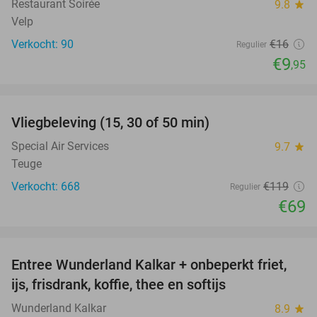
Restaurant Soirée
9.8
star
Velp
Verkocht: 90
€16
Regulier
€9
,95
favorite_border
Vliegbeleving (15, 30 of 50 min)
42%
Special Air Services
9.7
star
Teuge
Verkocht: 668
€119
Regulier
€69
favorite_border
Entree Wunderland Kalkar + onbeperkt friet,
32%
ijs, frisdrank, koffie, thee en softijs
Wunderland Kalkar
8.9
star