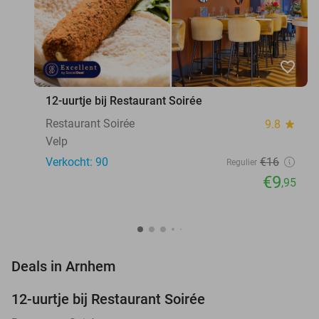
favorite_border
12-uurtje bij Restaurant Soirée
Restaurant Soirée
9.8
star
Velp
Verkocht: 90
€16
Regulier
€9
,95
favorite_border
Deals in Arnhem
12-uurtje bij Restaurant Soirée
38%