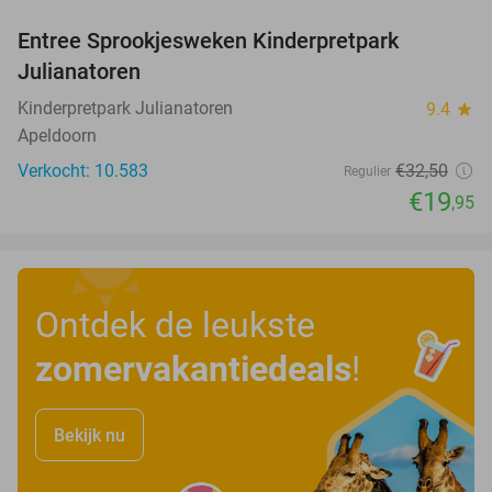
Entree Sprookjesweken Kinderpretpark
39%
Julianatoren
Kinderpretpark Julianatoren
9.4
star
Apeldoorn
Verkocht: 10.583
€32
,50
Regulier
€19
,95
Ontdek de leukste
zomervakantiedeals
!
Bekijk nu