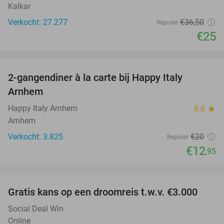
Kalkar
Verkocht: 27.277
€36
,50
Regulier
€25
favorite_border
2-gangendiner à la carte bij Happy Italy
35%
Arnhem
Happy Italy Arnhem
8.6
star
Arnhem
Verkocht: 3.825
€20
Regulier
€12
,95
favorite_border
Gratis kans op een droomreis t.w.v. €3.000
Social Deal Win
Online