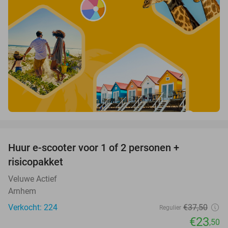
favorite_border
Huur e-scooter voor 1 of 2 personen +
37%
risicopakket
Veluwe Actief
Arnhem
Verkocht: 224
€37
,50
Regulier
€23
,50