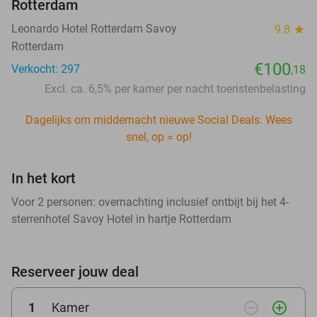
Rotterdam
Leonardo Hotel Rotterdam Savoy
9.8
star
Rotterdam
€100
Verkocht: 297
,18
Excl. ca. 6,5% per kamer per nacht toeristenbelasting
Dagelijks om middernacht nieuwe Social Deals. Wees
snel, op = op!
In het kort
Voor 2 personen: overnachting inclusief ontbijt bij het 4-
sterrenhotel Savoy Hotel in hartje Rotterdam
Reserveer jouw deal
remove_circle_outline
add_circle_outline
1
Kamer