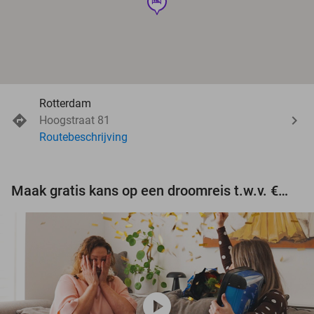
hotel
Rotterdam
Hoogstraat 81
Routebeschrijving
Maak gratis kans op een droomreis t.w.v. €3.000!
play_circle