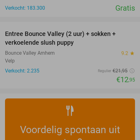
Gratis
Verkocht: 183.300
favorite_border
Entree Bounce Valley (2 uur) + sokken +
41%
verkoelende slush puppy
Bounce Valley Arnhem
9.2
star
Velp
Verkocht: 2.235
€21
,95
Regulier
€12
,95
Voordelig spontaan uit