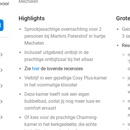
Mechelen
 voor
Highlights
Grote
l
Sprookjesachtige overnachting voor 2
Gel
personen bij Martin's Patershof in hartje
3 s
Mechelen
Res
Inclusief uitgebreid ontbijt in de
ard_arrow_right
n
prachtige ontbijtzaal bij het altaar
'
Zie
hier
de lovende recensies
o
ard_arrow_right
Verblijf in een gezellige Cosy Plus-kamer
j
in het voormalige klooster
r
ard_arrow_right
w
Deze kamer heeft ook een eigen
ard_arrow_right
bubbelbad, zodat jij nog meer luxe en
n
comfort ervaart
a
m
ard_arrow_right
Of kies voor de prachtige Charming-
kamer in het kerkgedeelte, die echte
i