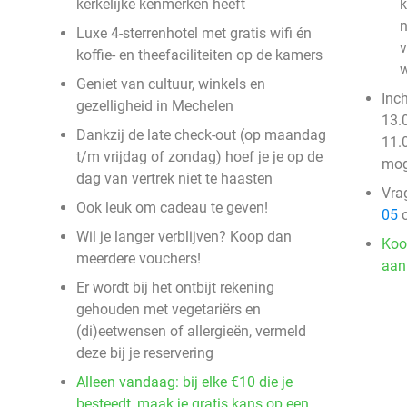
kerkelijke kenmerken heeft
k
n
Luxe 4-sterrenhotel met gratis wifi én
v
koffie- en theefaciliteiten op de kamers
Geniet van cultuur, winkels en
Inc
gezelligheid in Mechelen
13.
Dankzij de late check-out (op maandag
11.0
t/m vrijdag of zondag) hoef je je op de
mog
dag van vertrek niet te haasten
Vra
Ook leuk om cadeau te geven!
05
o
Wil je langer verblijven? Koop dan
Koo
meerdere vouchers!
aan
Er wordt bij het ontbijt rekening
gehouden met vegetariërs en
(di)eetwensen of allergieën, vermeld
deze bij je reservering
Alleen vandaag: bij elke €10 die je
besteedt, maak je gratis kans op een