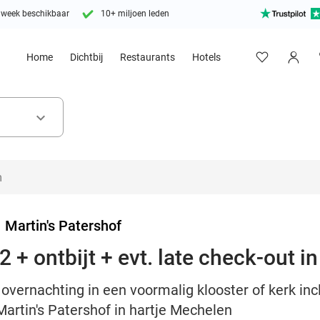
 week beschikbaar
10+ miljoen leden
Home
Dichtbij
Restaurants
Hotels
keyboard_arrow_down
>
Martin's Patershof
 + ontbijt + evt. late check-out i
vernachting in een voormalig klooster of kerk inclu
Martin's Patershof in hartje Mechelen