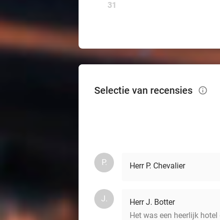
31
Selectie van recensies
info_outlined
P.
Herr P. Chevalier
J.
Herr J. Botter
Het was een heerlijk hotel