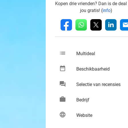
Kopen drie vrienden? Dan is de deal
jou gratis! (
info
)
whatsapp
linkedin
fb
mai
list
keybo
Multideal
date_range
keybo
Beschikbaarheid
chat
keybo
Selectie van recensies
work
keybo
Bedrijf
language
keybo
Website