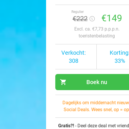
Regulier
€149
€222
Excl. ca. €7,73 p.p.p.n.
toeristenbelasting
Verkocht:
Korting
308
33%
shopping_cart
Boek nu
navi
Dagelijks om middernacht nieuw
Social Deals. Wees snel, op = op
Gratis?!
- Deel deze deal met vrien