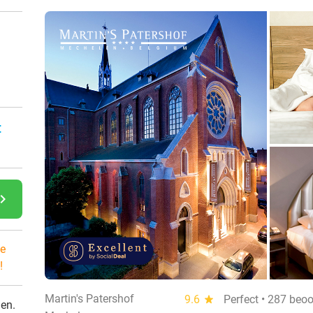
:
gate_next
e
!
Martin's Patershof
9.6
star
Perfect • 287 beo
den.