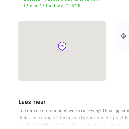
iPhone 17 Pro t.w.v. €1.329!
hotel
Lees meer
Toe aan een romantisch weekendje weg? Of wil jij same
drukte ontsnappen? Breng een bezoek aan het prachtig
unieke hotel Martin's Patershof, gevestigd in een voorm