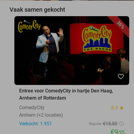
Vaak samen gekocht
36%
favorite_border
Entree voor ComedyCity in hartje Den Haag,
Arnhem of Rotterdam
ComedyCity
8.9
star
Arnhem (+2 locaties)
Verkocht: 1.951
€15
,50
Regulier
€9
,95