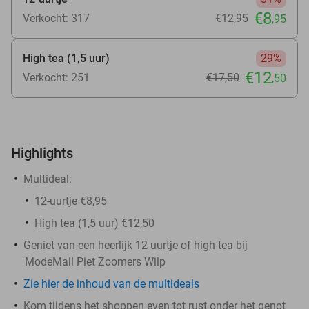
€8
Verkocht: 317
€12
,95
,95
High tea (1,5 uur)
29%
€12
Verkocht: 251
€17
,50
,50
Highlights
Multideal:
12-uurtje €8,95
High tea (1,5 uur) €12,50
Geniet van een heerlijk 12-uurtje of high tea bij
ModeMall Piet Zoomers Wilp
Zie hier de inhoud van de multideals
Kom tijdens het shoppen even tot rust onder het genot