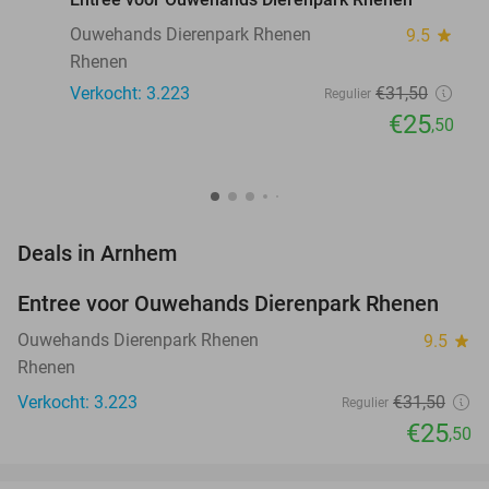
Ouwehands Dierenpark Rhenen
9.5
star
Rhenen
Verkocht: 3.223
€31
,50
Regulier
€25
,50
favorite_border
Deals in Arnhem
Entree voor Ouwehands Dierenpark Rhenen
19%
Ouwehands Dierenpark Rhenen
9.5
star
Rhenen
Verkocht: 3.223
€31
,50
Regulier
€25
,50
favorite_border