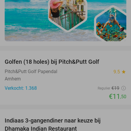
favorite_border
Golfen (18 holes) bij Pitch&Putt Golf
39%
Pitch&Putt Golf Papendal
9.5
star
Arnhem
Verkocht: 1.368
€19
Regulier
€11
,50
favorite_border
Indiaas 3-gangendiner naar keuze bij
34%
Dhamaka Indian Restaurant