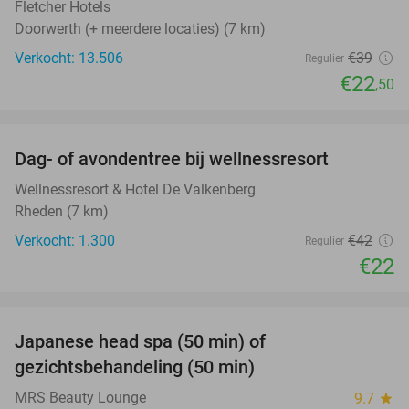
Fletcher Hotels
Doorwerth (+ meerdere locaties) (7 km)
Verkocht: 13.506
€39
Regulier
€22
,50
favorite_border
Dag- of avondentree bij wellnessresort
48%
Wellnessresort & Hotel De Valkenberg
Rheden (7 km)
Verkocht: 1.300
€42
Regulier
€22
favorite_border
Japanese head spa (50 min) of
49%
gezichtsbehandeling (50 min)
MRS Beauty Lounge
9.7
star