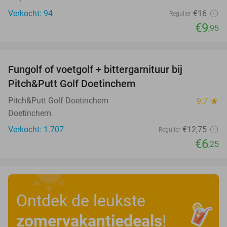
Verkocht: 94
€16
Regulier
€9
,95
favorite_border
Fungolf of voetgolf + bittergarnituur bij
51%
Pitch&Putt Golf Doetinchem
Pitch&Putt Golf Doetinchem
9.7
star
Doetinchem
Verkocht: 1.707
€12
,75
Regulier
€6
,25
Ontdek de leukste
zomervakantiedeals
!