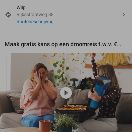
Wilp
Rijksstraatweg 38
Routebeschrijving
Maak gratis kans op een droomreis t.w.v. €3.000!
play_circle