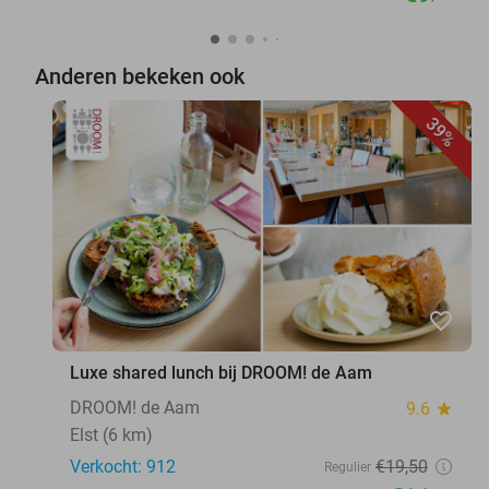
Anderen bekeken ook
39%
favorite_border
Luxe shared lunch bij DROOM! de Aam
DROOM! de Aam
9.6
star
Elst (6 km)
Verkocht: 912
€19
,50
Regulier