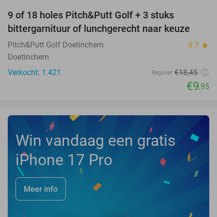
9 of 18 holes Pitch&Putt Golf + 3 stuks
46%
bittergarnituur of lunchgerecht naar keuze
Pitch&Putt Golf Doetinchem
9.7
star
Doetinchem
Verkocht: 1.421
€18
,45
Regulier
€9
,95
Win vandaag een gratis
iPhone 17 Pro
Meer info