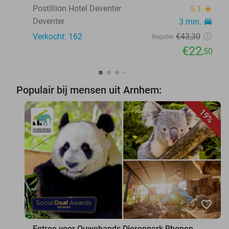
Postillion Hotel Deventer
9.1
star
Deventer
3 min.
directions_car
Verkocht: 162
€43
,30
Regulier
€22
,50
Populair bij mensen uit Arnhem:
19%
favorite_border
Entree voor Ouwehands Dierenpark Rhenen