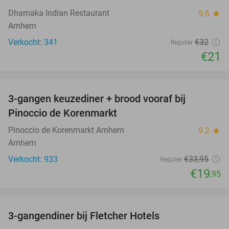
Dhamaka Indian Restaurant
9.6
star
Arnhem
Verkocht: 341
€32
Regulier
€21
favorite_border
3-gangen keuzediner + brood vooraf bij
41%
Pinoccio de Korenmarkt
Pinoccio de Korenmarkt Arnhem
9.2
star
Arnhem
Verkocht: 933
€33
,95
Regulier
€19
,95
favorite_border
3-gangendiner bij Fletcher Hotels
42%