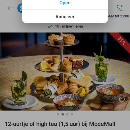
Open
7 dagen per week beschikbaar
Annuleer
Bereikbaar tot 23:00
10+ miljoen leden
9,4
op basis van
205.993 reviews
Ontdek 15.000+ deals
31%
7 dagen per week beschikbaar
10+ miljoen leden
favorite_border
12-uurtje of high tea (1,5 uur) bij ModeMall