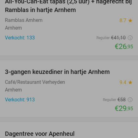
All-You-Can-Eat tapas (2,5 uur) + nagerecht bij
34%
Ramblas in hartje Arnhem
Ramblas Arnhem
8.7
star
Arnhem
Verkocht: 133
€41
,10
Regulier
€26
,95
favorite_border
3-gangen keuzediner in hartje Arnhem
48%
Café/Restaurant Verheyden
9.4
star
Arnhem
Verkocht: 913
€58
Regulier
€29
,95
favorite_border
Dagentree voor Apenheul
36%