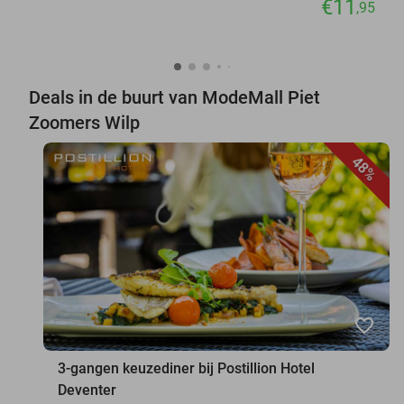
€11
,95
Deals in de buurt van ModeMall Piet
Zoomers Wilp
48%
favorite_border
3-gangen keuzediner bij Postillion Hotel
Deventer