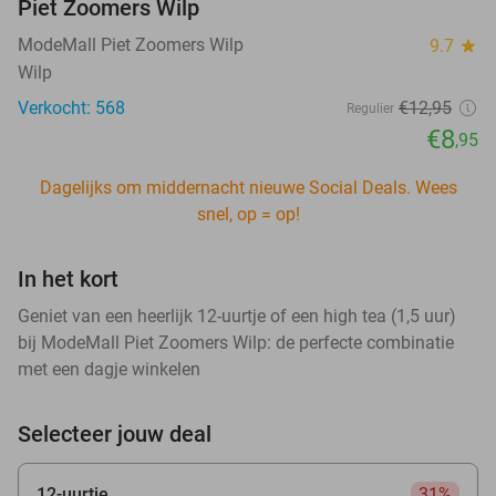
Piet Zoomers Wilp
ModeMall Piet Zoomers Wilp
9.7
star
Wilp
Verkocht: 568
€12
,95
Regulier
€8
,95
Dagelijks om middernacht nieuwe Social Deals. Wees
snel, op = op!
In het kort
Geniet van een heerlijk 12-uurtje of een high tea (1,5 uur)
bij ModeMall Piet Zoomers Wilp: de perfecte combinatie
met een dagje winkelen
Selecteer jouw deal
12-uurtje
31%