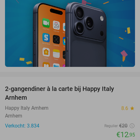
favorite_border
2-gangendiner à la carte bij Happy Italy
35%
Arnhem
Happy Italy Arnhem
8.6
star
Arnhem
Verkocht: 3.834
€20
Regulier
€12
,95