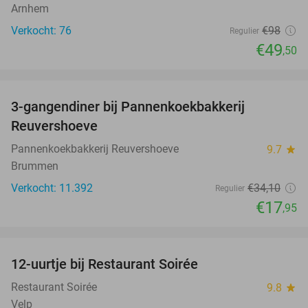
Arnhem
Verkocht: 76
€98
Regulier
€49
,50
favorite_border
3-gangendiner bij Pannenkoekbakkerij
47%
Reuvershoeve
Pannenkoekbakkerij Reuvershoeve
9.7
star
Brummen
Verkocht: 11.392
€34
,10
Regulier
€17
,95
favorite_border
12-uurtje bij Restaurant Soirée
38%
Restaurant Soirée
9.8
star
Velp