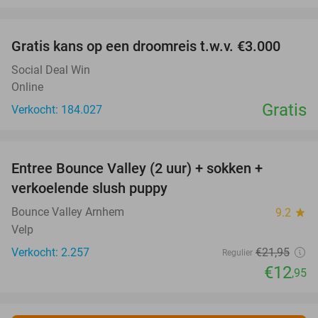
favorite_border
Gratis kans op een droomreis t.w.v. €3.000
Social Deal Win
Online
Gratis
Verkocht: 184.027
favorite_border
Entree Bounce Valley (2 uur) + sokken +
41%
verkoelende slush puppy
Bounce Valley Arnhem
9.2
star
Velp
Verkocht: 2.257
€21
,95
Regulier
€12
,95