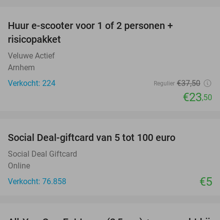
favorite_border
Huur e-scooter voor 1 of 2 personen +
37%
risicopakket
Veluwe Actief
Arnhem
Verkocht: 224
€37
,50
Regulier
€23
,50
favorite_border
Social Deal-giftcard van 5 tot 100 euro
Social Deal Giftcard
Online
€5
Verkocht: 76.858
favorite_border