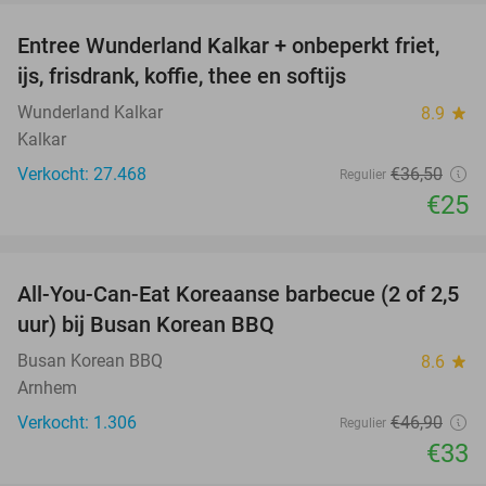
Entree Wunderland Kalkar + onbeperkt friet,
32%
ijs, frisdrank, koffie, thee en softijs
Wunderland Kalkar
8.9
star
Kalkar
Verkocht: 27.468
€36
,50
Regulier
€25
favorite_border
All-You-Can-Eat Koreaanse barbecue (2 of 2,5
30%
uur) bij Busan Korean BBQ
Busan Korean BBQ
8.6
star
Arnhem
Verkocht: 1.306
€46
,90
Regulier
€33