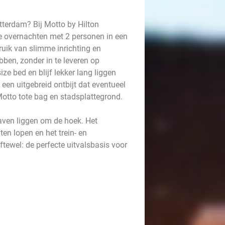
terdam? Bij Motto by Hilton
lie overnachten met 2 personen in een
ruik van slimme inrichting en
ben, zonder in te leveren op
ize bed en blijf lekker lang liggen
 een uitgebreid ontbijt dat eventueel
Motto tote bag en stadsplattegrond.
ven liggen om de hoek. Het
ten lopen en het trein- en
tewel: de perfecte uitvalsbasis voor