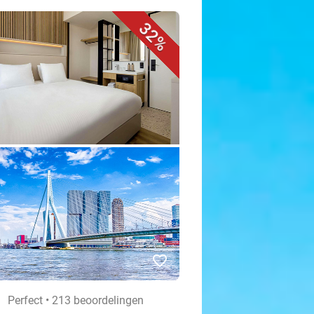
32%
favorite_border
Perfect • 213 beoordelingen