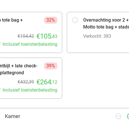
 tote bag +
32%
Overnachting voor 2 + 
Motto tote bag + stad
€105
€154,42
Verkocht: 383
,43
Inclusief toeristenbelasting
tbijt + late check-
39%
splattegrond
€264
€432,39
,12
Inclusief toeristenbelasting
remove_circle_outline
add_ci
Kamer