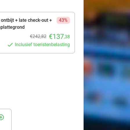
ontbijt + late check-out +
43%
splattegrond
€137
€242,82
,38
Inclusief toeristenbelasting
rcle_outline