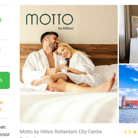
3
:
gate_next
e
!
den.
Motto by Hilton Rotterdam City Centre
9.3
star
 voor