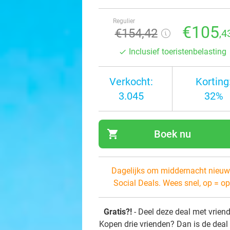
Regulier
€105
€154,42
,4
Inclusief toeristenbelasting
Verkocht:
Korting
3.045
32%
shopping_cart
Boek nu
navi
Dagelijks om middernacht nieuw
Social Deals. Wees snel, op = op
Gratis?!
- Deel deze deal met vrien
Kopen drie vrienden? Dan is de deal