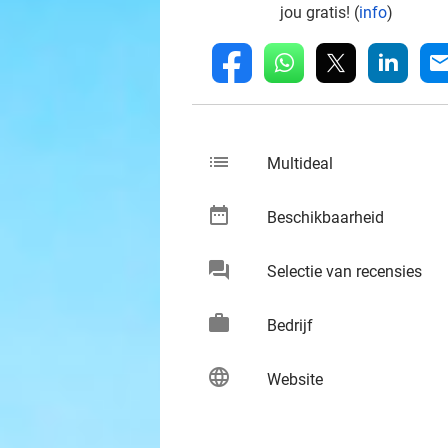
jou gratis! (
info
)
whatsapp
linkedin
fb
mai
list
keybo
Multideal
date_range
keybo
Beschikbaarheid
chat
keybo
Selectie van recensies
work
keybo
Bedrijf
language
keybo
Website