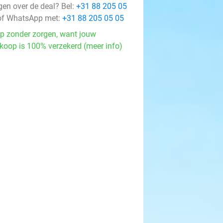
gen over de deal? Bel:
+31 88 205 05
f WhatsApp met:
+31 88 205 05 05
p zonder zorgen, want jouw
koop is 100% verzekerd (meer info)