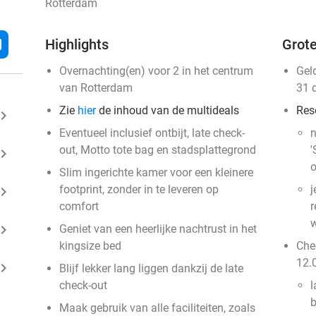
Rotterdam
l
Highlights
Grote
Overnachting(en) voor 2 in het centrum
Gel
van Rotterdam
31 
Zie
hier
de inhoud van de multideals
Res
ard_arrow_right
Eventueel inclusief ontbijt, late check-
n
out, Motto tote bag en stadsplattegrond
'
ard_arrow_right
o
Slim ingerichte kamer voor een kleinere
footprint, zonder in te leveren op
j
ard_arrow_right
comfort
r
w
ard_arrow_right
Geniet van een heerlijke nachtrust in het
kingsize bed
Chec
12.
ard_arrow_right
Blijf lekker lang liggen dankzij de late
check-out
l
b
Maak gebruik van alle faciliteiten, zoals