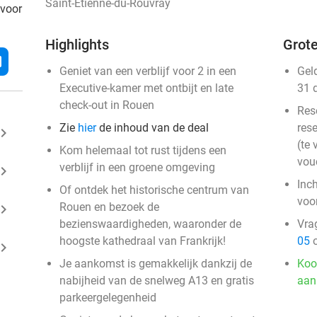
Saint-Étienne-du-Rouvray
 voor
Highlights
Grote
l
Geniet van een verblijf voor 2 in een
Gel
Executive-kamer met ontbijt en late
31 
check-out in Rouen
Res
Zie
hier
de inhoud van de deal
rese
ard_arrow_right
(te 
Kom helemaal tot rust tijdens een
vou
verblijf in een groene omgeving
ard_arrow_right
Inc
Of ontdek het historische centrum van
voo
Rouen en bezoek de
ard_arrow_right
bezienswaardigheden, waaronder de
Vra
hoogste kathedraal van Frankrijk!
05
o
ard_arrow_right
Je aankomst is gemakkelijk dankzij de
Koo
nabijheid van de snelweg A13 en gratis
aan
parkeergelegenheid