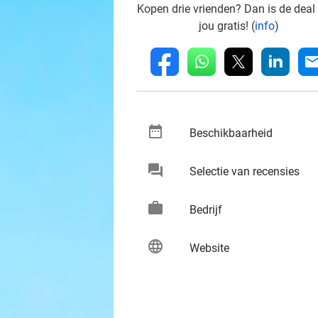
Kopen drie vrienden? Dan is de deal
jou gratis! (
info
)
whatsapp
linkedin
fb
mai
date_range
keybo
Beschikbaarheid
chat
keybo
Selectie van recensies
work
keybo
Bedrijf
language
keybo
Website