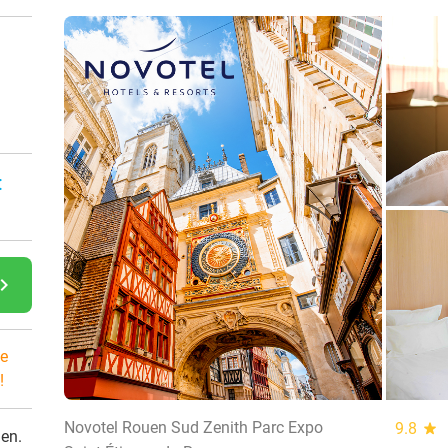
:
gate_next
e
!
Novotel Rouen Sud Zenith Parc Expo
9.8
star
den.