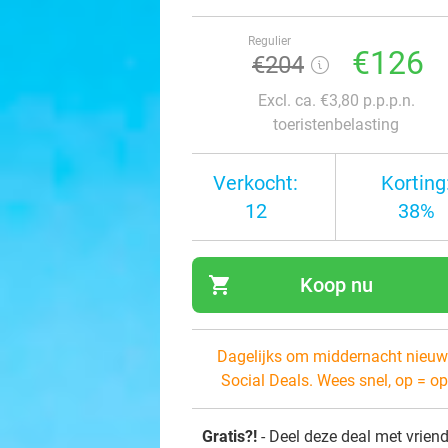
Regulier
€126
€204
Excl. ca. €3,80 p.p.p.n.
toeristenbelasting
Verkocht:
Korting
12
38%
shopping_cart
Koop nu
navi
Dagelijks om middernacht nieuw
Social Deals. Wees snel, op = op
Gratis?!
- Deel deze deal met vrien