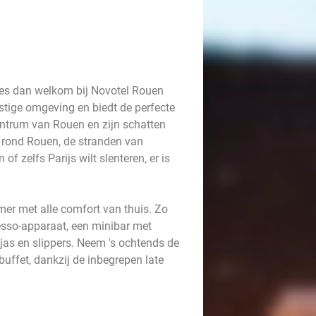
ees dan welkom bij Novotel Rouen
ustige omgeving en biedt de perfecte
centrum van Rouen en zijn schatten
r rond Rouen, de stranden van
f zelfs Parijs wilt slenteren, er is
amer met alle comfort van thuis. Zo
esso-apparaat, een minibar met
jas en slippers. Neem 's ochtends de
buffet, dankzij de inbegrepen late