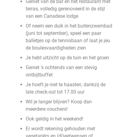
Geniet van de bar en het restaurant met
terras, volledig gerenoveerd in de stijl
van een Canadese lodge
Of neem een duik in het buitenzwembad
(juni tot september), speel een paar
balletjes op de tennisbaan of laat je jeu
de boulesvaardigheden zien
Je hebt uitzicht op de tuin en het groen
Geniet 's ochtends van een stevig
ontbijtbuffet
Je hoeft je niet te haasten, dankzij de
late check-out tot 17.00 uur
Wil je langer blijven? Koop dan
meerdere vouchers!
Ook geldig in het weekend!
Er wordt rekening gehouden met
vegetariërs en (di)eetwensen of