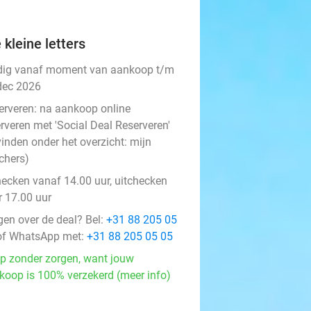
 kleine letters
dig vanaf moment van aankoop t/m
dec 2026
erveren:
na aankoop online
rveren met 'Social Deal Reserveren'
vinden onder het overzicht:
mijn
chers
)
hecken vanaf 14.00 uur, uitchecken
r 17.00 uur
gen over de deal? Bel:
+31 88 205 05
f WhatsApp met:
+31 88 205 05 05
p zonder zorgen, want jouw
koop is 100% verzekerd (meer info)