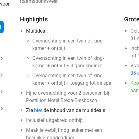
Raamsdonksveer
 voor
Highlights
Grote
l
Multideal:
Gel
31 
Overnachting in een twin of king-
kamer + ontbijt
Inc
tot 
ard_arrow_right
Overnachting in een twin of king-
kamer + ontbijt + 3-gangendiner
Vra
05
o
ard_arrow_right
Overnachting in een twin of king-
kamer + ontbijt + toegang tot de spa
Koo
aan
ard_arrow_right
Fijne overnachting voor 2 personen bij
Postillion Hotel Breda-Biesbosch
ard_arrow_right
Zie
hier
de inhoud van de multideals
Inclusief uitgebreid ontbijt
Maak je verblijf nóg leuker met een
heerlijk 3-gangendiner