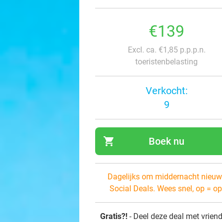
€139
Excl. ca. €1,85 p.p.p.n.
toeristenbelasting
Verkocht:
9
shopping_cart
Boek nu
navi
Dagelijks om middernacht nieuw
Social Deals. Wees snel, op = op
Gratis?!
- Deel deze deal met vrien