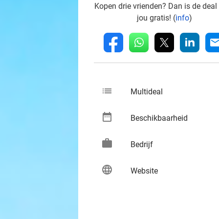
Kopen drie vrienden? Dan is de deal
jou gratis! (
info
)
whatsapp
linkedin
fb
mai
list
keybo
Multideal
date_range
keybo
Beschikbaarheid
work
keybo
Bedrijf
language
keybo
Website