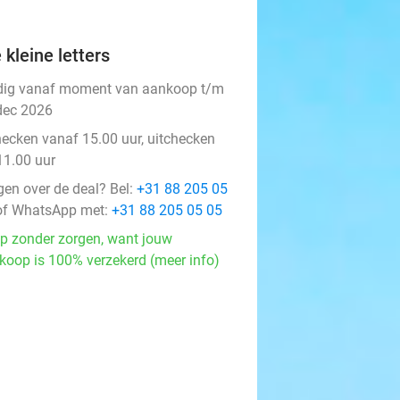
 kleine letters
dig vanaf moment van aankoop t/m
dec 2026
hecken vanaf 15.00 uur, uitchecken
11.00 uur
gen over de deal? Bel:
+31 88 205 05
f WhatsApp met:
+31 88 205 05 05
p zonder zorgen, want jouw
koop is 100% verzekerd (meer info)