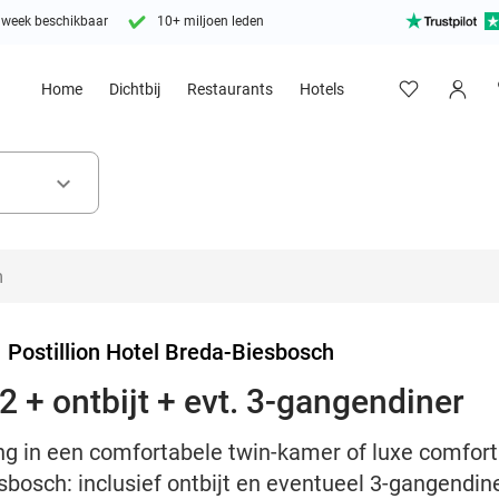
 week beschikbaar
10+ miljoen leden
Home
Dichtbij
Restaurants
Hotels
keyboard_arrow_down
>
Postillion Hotel Breda-Biesbosch
 + ontbijt + evt. 3-gangendiner
ng in een comfortabele twin-kamer of luxe comfor
esbosch: inclusief ontbijt en eventueel 3-gangendin