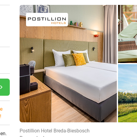
gate_next
e
!
Postillion Hotel Breda-Biesbosch
den.