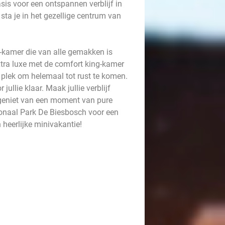
sis voor een ontspannen verblijf in
 sta je in het gezellige centrum van
-kamer die van alle gemakken is
extra luxe met de comfort king-kamer
ne plek om helemaal tot rust te komen.
jullie klaar. Maak jullie verblijf
 geniet van een moment van pure
ionaal Park De Biesbosch voor een
 heerlijke minivakantie!