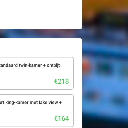
tandaard twin-kamer + ontbijt
€218
rt king-kamer met lake view +
€164