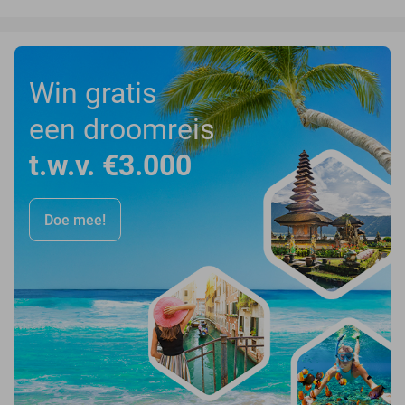
Win gratis
een droomreis
t.w.v. €3.000
Doe mee!