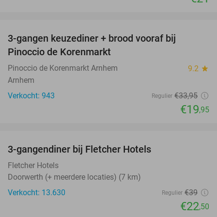
favorite_border
3-gangen keuzediner + brood vooraf bij
41%
Pinoccio de Korenmarkt
Pinoccio de Korenmarkt Arnhem
9.2
star
Arnhem
Verkocht: 943
€33
,95
Regulier
€19
,95
favorite_border
3-gangendiner bij Fletcher Hotels
42%
Fletcher Hotels
Doorwerth (+ meerdere locaties) (7 km)
Verkocht: 13.630
€39
Regulier
€22
,50