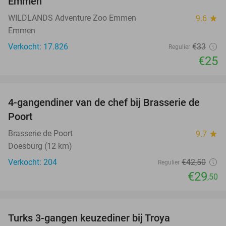
Emmen
WILDLANDS Adventure Zoo Emmen
9.6
star
Emmen
Verkocht: 17.826
€33
Regulier
€25
favorite_border
4-gangendiner van de chef bij Brasserie de
31%
Poort
Brasserie de Poort
9.7
star
Doesburg (12 km)
Verkocht: 204
€42
,50
Regulier
€29
,50
favorite_border
Turks 3-gangen keuzediner bij Troya
36%