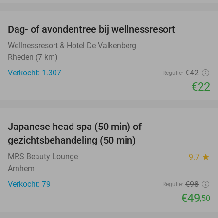
favorite_border
Dag- of avondentree bij wellnessresort
48%
Wellnessresort & Hotel De Valkenberg
Rheden (7 km)
Verkocht: 1.307
€42
Regulier
€22
favorite_border
Japanese head spa (50 min) of
49%
gezichtsbehandeling (50 min)
MRS Beauty Lounge
9.7
star
Arnhem
Verkocht: 79
€98
Regulier
€49
,50
favorite_border