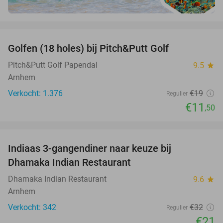
favorite_border
Golfen (18 holes) bij Pitch&Putt Golf
39%
Pitch&Putt Golf Papendal
9.5
star
Arnhem
Verkocht: 1.376
€19
Regulier
€11
,50
favorite_border
Indiaas 3-gangendiner naar keuze bij
34%
Dhamaka Indian Restaurant
Dhamaka Indian Restaurant
9.6
star
Arnhem
Verkocht: 342
€32
Regulier
€21