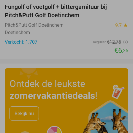
Fungolf of voetgolf + bittergarnituur bij
51%
Pitch&Putt Golf Doetinchem
Pitch&Putt Golf Doetinchem
9.7
star
Doetinchem
Verkocht: 1.707
€12
,75
Regulier
€6
,25
Ontdek de leukste
zomervakantiedeals
!
Bekijk nu