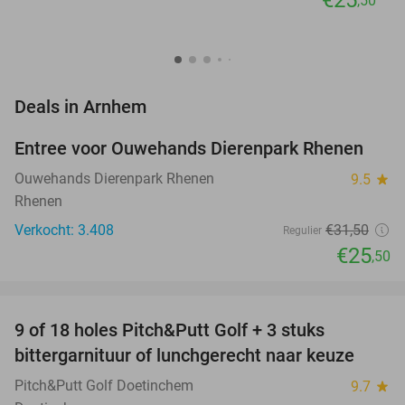
,50
favorite_border
Deals in Arnhem
Entree voor Ouwehands Dierenpark Rhenen
19%
Ouwehands Dierenpark Rhenen
9.5
star
Rhenen
Verkocht: 3.408
€31
,50
Regulier
€25
,50
favorite_border
9 of 18 holes Pitch&Putt Golf + 3 stuks
46%
bittergarnituur of lunchgerecht naar keuze
Pitch&Putt Golf Doetinchem
9.7
star