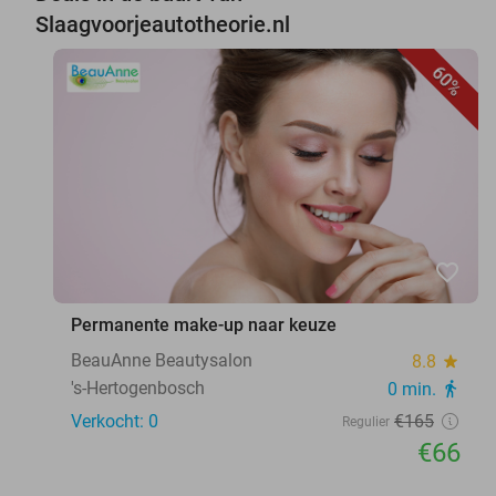
Slaagvoorjeautotheorie.nl
60%
favorite_border
Permanente make-up naar keuze
BeauAnne Beautysalon
8.8
star
's-Hertogenbosch
0 min.
directions_walk
Verkocht: 0
€165
Regulier
€66