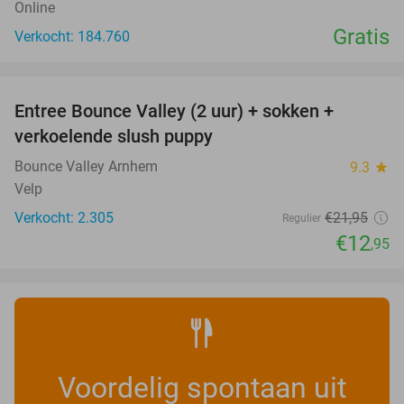
Online
Gratis
Verkocht: 184.760
favorite_border
Entree Bounce Valley (2 uur) + sokken +
41%
verkoelende slush puppy
Bounce Valley Arnhem
9.3
star
Velp
Verkocht: 2.305
€21
,95
Regulier
€12
,95
Voordelig spontaan uit