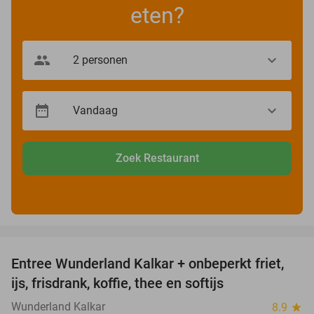
eten?
Zoek Restaurant
favorite_border
Entree Wunderland Kalkar + onbeperkt friet,
32%
ijs, frisdrank, koffie, thee en softijs
Wunderland Kalkar
8.9
star