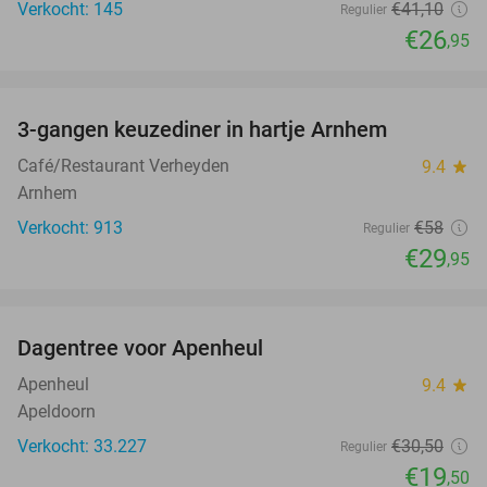
Verkocht: 145
€41
,10
Regulier
€26
,95
favorite_border
3-gangen keuzediner in hartje Arnhem
48%
Café/Restaurant Verheyden
9.4
star
Arnhem
Verkocht: 913
€58
Regulier
€29
,95
favorite_border
Dagentree voor Apenheul
36%
Apenheul
9.4
star
Apeldoorn
Verkocht: 33.227
€30
,50
Regulier
€19
,50