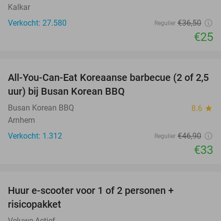
Kalkar
Verkocht: 27.580
€36
,50
Regulier
€25
favorite_border
All-You-Can-Eat Koreaanse barbecue (2 of 2,5
30%
uur) bij Busan Korean BBQ
Busan Korean BBQ
8.6
star
Arnhem
Verkocht: 1.312
€46
,90
Regulier
€33
favorite_border
Huur e-scooter voor 1 of 2 personen +
37%
risicopakket
Veluwe Actief