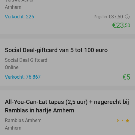
Arnhem
Verkocht: 226
€37
,50
Regulier
€23
,50
favorite_border
Social Deal-giftcard van 5 tot 100 euro
Social Deal Giftcard
Online
€5
Verkocht: 76.867
favorite_border
All-You-Can-Eat tapas (2,5 uur) + nagerecht bij
34%
Ramblas in hartje Arnhem
Ramblas Arnhem
8.7
star
Arnhem