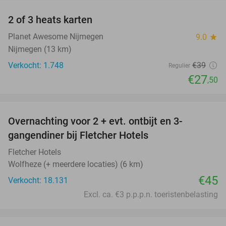
2 of 3 heats karten
29%
Planet Awesome Nijmegen
9.0
star
Nijmegen (13 km)
Verkocht: 1.748
€39
Regulier
€27
,50
favorite_border
Overnachting voor 2 + evt. ontbijt en 3-
gangendiner bij Fletcher Hotels
Fletcher Hotels
Wolfheze (+ meerdere locaties) (6 km)
€45
Verkocht: 18.131
Excl. ca. €3 p.p.p.n. toeristenbelasting
favorite_border