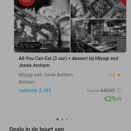
OUT
All-You-Can-Eat (2 uur) + dessert bij Miyagi and
Jones Arnhem
Miyagi and Jones Arnhem
9.5
star
Arnhem
Verkocht: 2.385
€43
,95
Regulier
€29
,95
Deals in de buurt van