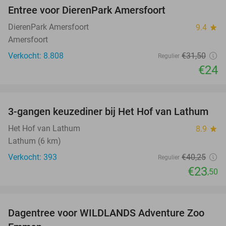
Entree voor DierenPark Amersfoort
24%
DierenPark Amersfoort
9.4
star
Amersfoort
Verkocht: 8.808
€31
,50
Regulier
€24
favorite_border
3-gangen keuzediner bij Het Hof van Lathum
42%
Het Hof van Lathum
8.9
star
Lathum (6 km)
Verkocht: 393
€40
,25
Regulier
€23
,50
favorite_border
Dagentree voor WILDLANDS Adventure Zoo
24%