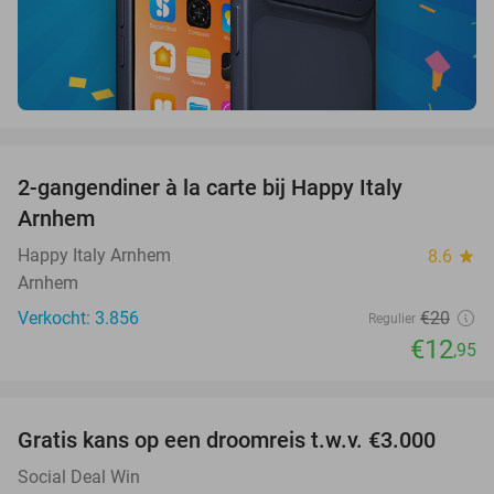
favorite_border
2-gangendiner à la carte bij Happy Italy
35%
Arnhem
Happy Italy Arnhem
8.6
star
Arnhem
Verkocht: 3.856
€20
Regulier
€12
,95
favorite_border
Gratis kans op een droomreis t.w.v. €3.000
Social Deal Win