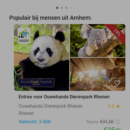
Populair bij mensen uit Arnhem:
19%
favorite_border
Entree voor Ouwehands Dierenpark Rhenen
Ouwehands Dierenpark Rhenen
9.5
star
Rhenen
Verkocht: 3.408
€31
,50
Regulier
€25