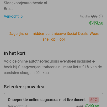
Slaagvoorjeautotheorie.nl
Breda
Verkocht: 6
€99
Regulier
€49
,50
Dagelijks om middernacht nieuwe Social Deals. Wees
snel, op = op!
In het kort
Volg de online autotheoriecursus eventueel inclusief e-
book bij Slaagvoorjeautotheorie.nl: maar liefst 91% van de
cursisten slaagt in één keer
Selecteer jouw deal
Onbeperkte online dagcursus met live docent
50%
€49
Verkocht: 3
€99
,50