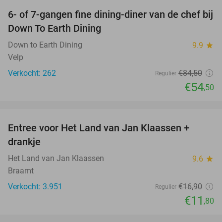
6- of 7-gangen fine dining-diner van de chef bij
36%
Down To Earth Dining
Down to Earth Dining
9.9
star
Velp
Verkocht: 262
€84
,50
Regulier
€54
,50
favorite_border
Entree voor Het Land van Jan Klaassen +
30%
drankje
Het Land van Jan Klaassen
9.6
star
Braamt
Verkocht: 3.951
€16
,90
Regulier
€11
,80
favorite_border