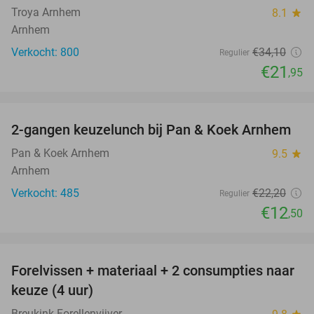
Troya Arnhem
8.1
star
Arnhem
Verkocht: 800
€34
,10
Regulier
€21
,95
favorite_border
2-gangen keuzelunch bij Pan & Koek Arnhem
44%
Pan & Koek Arnhem
9.5
star
Arnhem
Verkocht: 485
€22
,20
Regulier
€12
,50
favorite_border
Forelvissen + materiaal + 2 consumpties naar
50%
keuze (4 uur)
Breukink Forellenvijver
star