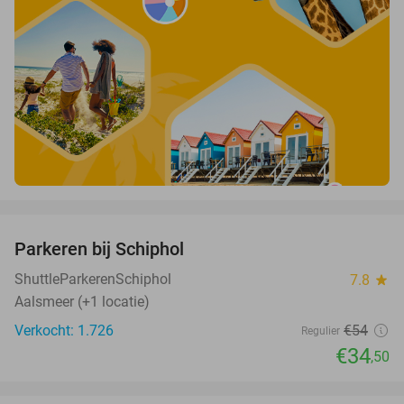
favorite_border
Parkeren bij Schiphol
36%
ShuttleParkerenSchiphol
7.8
star
Aalsmeer (+1 locatie)
Verkocht: 1.726
€54
Regulier
€34
,50
favorite_border