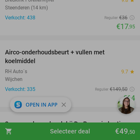
9.8
Steenderen (14 km)
Verkocht: 438
€36
Regulier
€17
,95
favorite_border
Airco-onderhoudsbeurt + vullen met
57%
koelmiddel
RH Auto´s
9.7
star
Wijchen
Verkocht: 335
€149
,50
Regulier
€64
close
OPEN IN APP
favorite_border
2-gangen keuzelunch bij De Beren in hartje
43%
€49
shopping_cart
Selecteer deal
Arnhem
,50