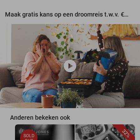
Maak gratis kans op een droomreis t.w.v. €3.000!
play_circle
Anderen bekeken ook
32%
SOLD