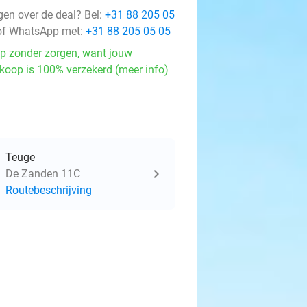
gen over de deal? Bel:
+31 88 205 05
f WhatsApp met:
+31 88 205 05 05
p zonder zorgen, want jouw
koop is 100% verzekerd (meer info)
Teuge
De Zanden 11C
Routebeschrijving