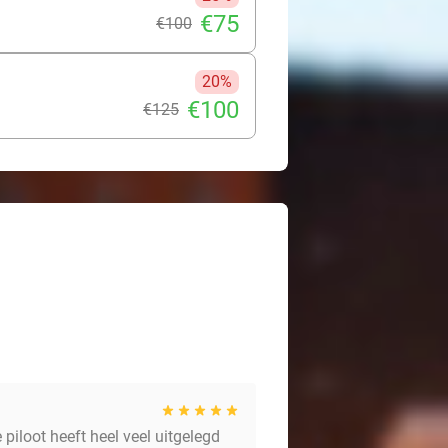
€75
€100
20%
€100
€125
piloot heeft heel veel uitgelegd