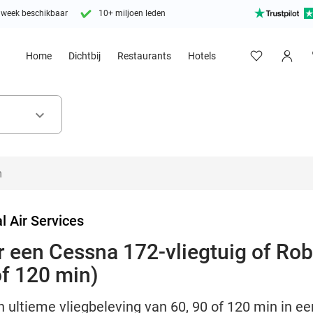
 week beschikbaar
10+ miljoen leden
Home
Dichtbij
Restaurants
Hotels
keyboard_arrow_down
l Air Services
r een Cessna 172-vliegtuig of Ro
of 120 min)
ultieme vliegbeleving van 60, 90 of 120 min in een