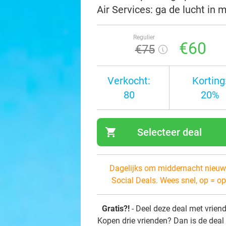
Air Services: ga de lucht in
Regulier
€60
€75
Verkocht:
Korting
80
20%
shopping_cart
Selecteer deal
navi
Dagelijks om middernacht nieuw
Social Deals. Wees snel, op = op
Gratis?!
- Deel deze deal met vrien
Kopen drie vrienden? Dan is de deal