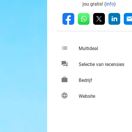
jou gratis! (
info
)
whatsapp
linkedin
fb
mai
list
keybo
Multideal
chat
keybo
Selectie van recensies
work
keybo
Bedrijf
language
keybo
Website