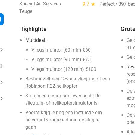
Special Air Services
9.7
star
Perfect • 397 be
Teuge
l
Highlights
Grote
Multideal:
Gel
31 
ard_arrow_right
Vliegsimulator (60 min) €60
Gel
Vliegsimulator (90 min) €75
ard_arrow_right
Res
Vliegsimulator (120 min) €100
rese
Bestuur zelf een Cessna-vliegtuig of een
(on
ard_arrow_right
Robinson R22-helikopter
De 
Stap in en ervaar hoe levensecht de
ard_arrow_right
ext
vliegtuig- of helikoptersimulator is
mog
Vooraf krijg je nog een instructie om
De v
helemaal voorbereid aan de slag te
brie
gaan
Alle