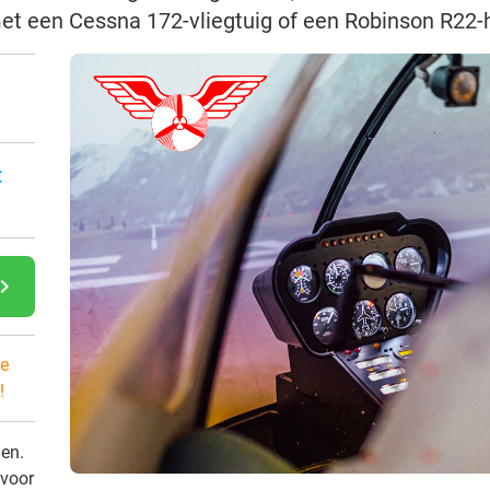
 met een Cessna 172-vliegtuig of een Robinson R22-
:
gate_next
e
!
den.
 voor