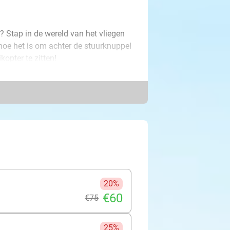
n? Stap in de wereld van het vliegen
 hoe het is om achter de stuurknuppel
opter te zitten!
ing alsof je echt in de lucht vliegt. Je
g of helikopter veilig onder controle
t je een vliegliefhebber een uniek
een realistische vlucht vol
20%
€60
€75
25%