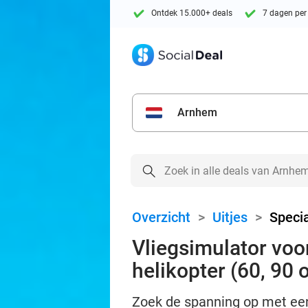
Ontdek 15.000+ deals
7 dagen per
Arnhem
Overzicht
>
Uitjes
>
Specia
Vliegsimulator voo
helikopter (60, 90 
Zoek de spanning op met een 