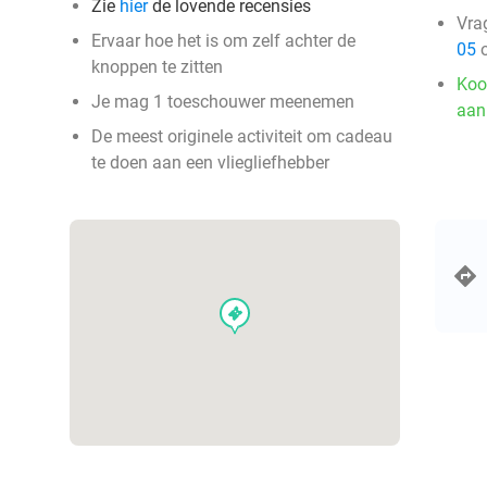
Zie
hier
de lovende recensies
Vra
Ervaar hoe het is om zelf achter de
05
o
knoppen te zitten
Koo
Je mag 1 toeschouwer meenemen
aan
De meest originele activiteit om cadeau
te doen aan een vliegliefhebber
events