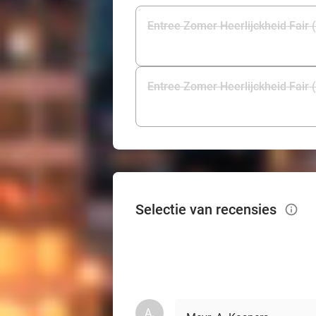
Entree Zomer Heerlijckheid Fair (
Entree Zomer Heerlijckheid Fair 
Selectie van recensies
info_outlined
A.