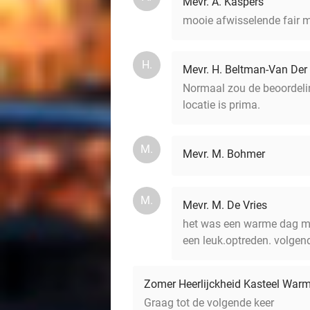
Mevr. A. Kaspers
mooie afwisselende fair m
H.
Mevr. H. Beltman-Van Der
Normaal zou de beoordelin
locatie is prima.
M.
Mevr. M. Bohmer
M.
Mevr. M. De Vries
het was een warme dag maa
een leuk.optreden. volgen
Zomer Heerlijckheid Kasteel War
Graag tot de volgende keer