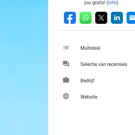
jou gratis! (
info
)
whatsapp
linkedin
fb
mai
list
keybo
Multideal
chat
keybo
Selectie van recensies
work
keybo
Bedrijf
language
keybo
Website