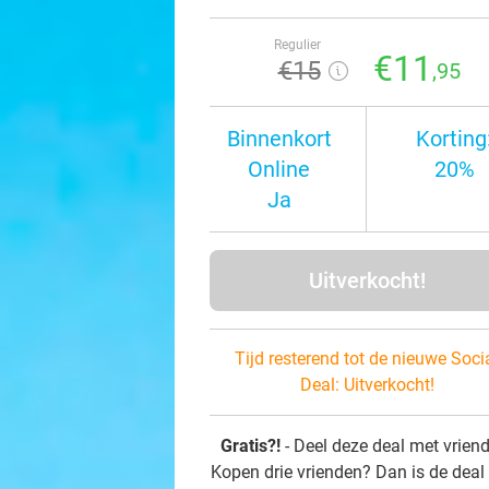
Regulier
€11
€15
,95
Binnenkort
Korting
Online
20%
Ja
Uitverkocht!
Tijd resterend tot de nieuwe Soci
Deal:
Uitverkocht!
Gratis?!
- Deel deze deal met vrien
Kopen drie vrienden? Dan is de deal