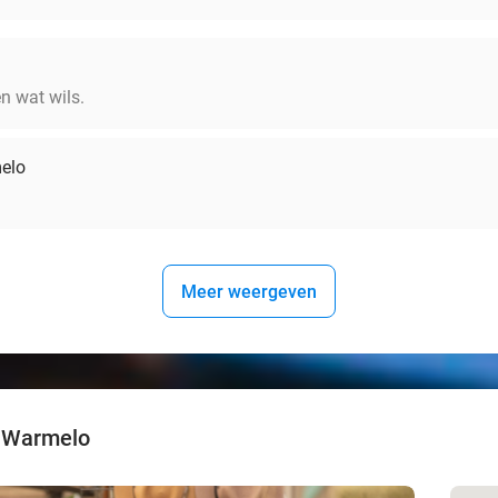
en wat wils.
melo
Meer weergeven
l Warmelo