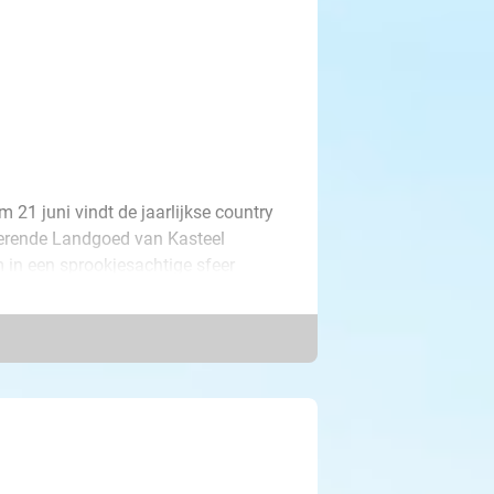
m 21 juni vindt de jaarlijkse country
overende Landgoed van Kasteel
in een sprookjesachtige sfeer
eerlijke zomer waar we zo naar uit
 vindt deels plaats op geasfalteerd
achtige bospaden. Gooi je hakken dus