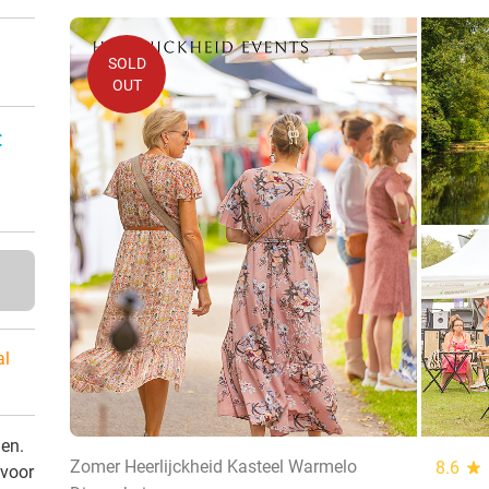
SOLD
OUT
:
al
den.
Zomer Heerlijckheid Kasteel Warmelo
8.6
star
 voor