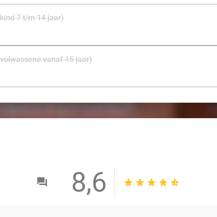
kind 7 t/m 14 jaar)
(volwassene vanaf 15 jaar)
8,6