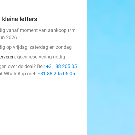
 kleine letters
dig vanaf moment van aankoop t/m
jun 2026
dig op vrijdag, zaterdag en zondag
erveren:
geen reservering nodig
gen over de deal? Bel:
+31 88 205 05
f WhatsApp met:
+31 88 205 05 05