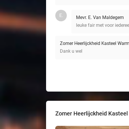
E.
Mevr. E. Van Maldegem
leuke fair met voor iedere
Zomer Heerlijckheid Kasteel War
Dank u wel
Zomer Heerlijckheid Kastee