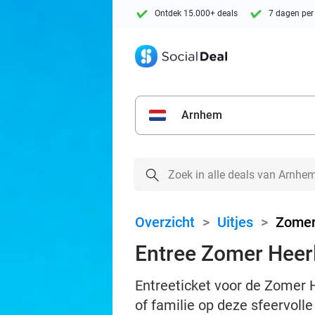
Ontdek 15.000+ deals
7 dagen per
Arnhem
Overzicht
>
Uitjes
>
Zomer
Entree Zomer Heerl
Entreeticket voor de Zomer H
of familie op deze sfeervolle