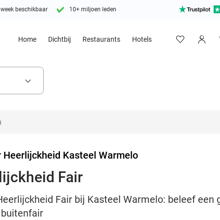
 week beschikbaar
10+ miljoen leden
Home
Dichtbij
Restaurants
Hotels
keyboard_arrow_down
 Heerlijckheid Kasteel Warmelo
ijckheid Fair
eerlijckheid Fair bij Kasteel Warmelo: beleef een 
 buitenfair