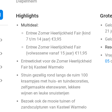
Diepenheim
l
Highlights
Grote
Multideal:
Gel
21 
Entree Zomer Heerlijckheid Fair (kind
7 t/m 14 jaar) €3,95
Gel
ard_arrow_right
Entree Zomer Heerlijckheid Fair
Res
ard_arrow_right
(volwassene vanaf 15 jaar) €11,95
Vra
Entreeticket voor de Zomer Heerlijckheid
05
o
ard_arrow_right
Fair bij Kasteel Warmelo
Struin gezellig rond langs de ruim 100
ard_arrow_right
kraampjes met huis- en tuindecoraties,
zelfgemaakte etenswaren, lekkere
wijnen en leuke snuisterijen
Bezoek ook de mooie tuinen of
zandsculpturen van Kasteel Warmelo