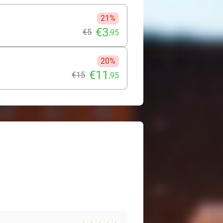
21%
€3
€5
,95
20%
€11
€15
,95