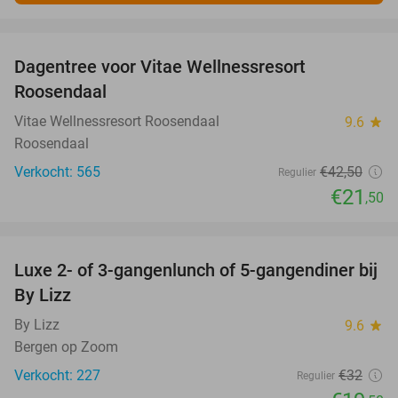
favorite_border
Dagentree voor Vitae Wellnessresort
49%
Roosendaal
Vitae Wellnessresort Roosendaal
9.6
star
Roosendaal
Verkocht: 565
€42
,50
Regulier
€21
,50
favorite_border
Luxe 2- of 3-gangenlunch of 5-gangendiner bij
39%
By Lizz
By Lizz
9.6
star
Bergen op Zoom
Verkocht: 227
€32
Regulier