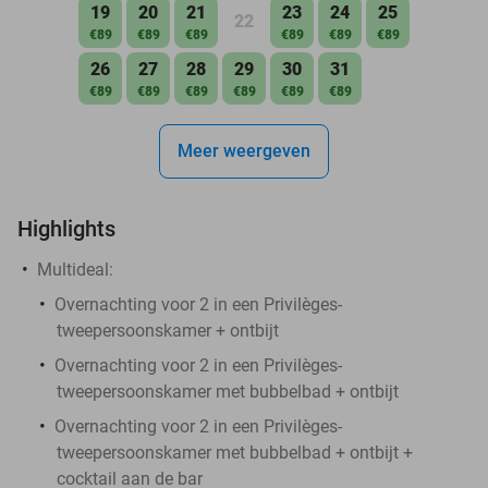
19
20
21
23
24
25
22
€89
€89
€89
€89
€89
€89
26
27
28
29
30
31
€89
€89
€89
€89
€89
€89
Meer weergeven
Highlights
Multideal:
Overnachting voor 2 in een Privilèges-
tweepersoonskamer + ontbijt
Overnachting voor 2 in een Privilèges-
tweepersoonskamer met bubbelbad + ontbijt
Overnachting voor 2 in een Privilèges-
tweepersoonskamer met bubbelbad + ontbijt +
cocktail aan de bar