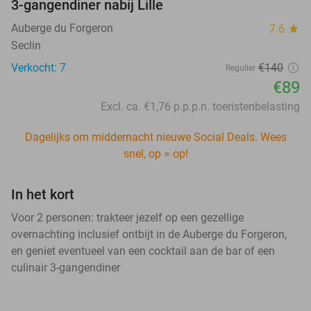
3-gangendiner nabij Lille
Auberge du Forgeron
7.6
star
Seclin
Verkocht: 7
€140
Regulier
€89
Excl. ca. €1,76 p.p.p.n. toeristenbelasting
Dagelijks om middernacht nieuwe Social Deals. Wees
snel, op = op!
In het kort
Voor 2 personen: trakteer jezelf op een gezellige
overnachting inclusief ontbijt in de Auberge du Forgeron,
en geniet eventueel van een cocktail aan de bar of een
culinair 3-gangendiner