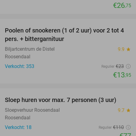
€26
,75
favorite_border
Poolen of snookeren (1 of 2 uur) voor 2 tot 4
39%
pers. + bittergarnituur
Biljartcentrum de Distel
9.9
star
Roosendaal
Verkocht: 353
€23
Regulier
€13
,95
favorite_border
Sloep huren voor max. 7 personen (3 uur)
30%
Sloepverhuur Roosendaal
9.7
star
Roosendaal
Verkocht: 18
€110
Regulier
€77