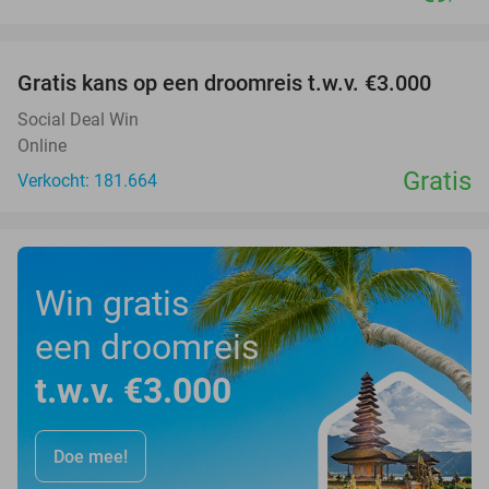
favorite_border
Gratis kans op een droomreis t.w.v. €3.000
Social Deal Win
Online
Gratis
Verkocht: 181.664
Win gratis
een droomreis
t.w.v. €3.000
Doe mee!