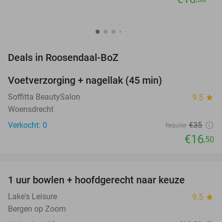
favorite_border
Deals in Roosendaal-BoZ
Voetverzorging + nagellak (45 min)
53%
NEW
TODAY
Soffitta BeautySalon
9.5
star
Woensdrecht
Verkocht: 0
€35
Regulier
€16
,50
favorite_border
1 uur bowlen + hoofdgerecht naar keuze
27%
Lake's Leisure
9.5
star
Bergen op Zoom