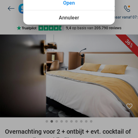
Open
7 dagen per week beschikbaar
10+ miljoen leden
Annuleer
Bereikbaar vanaf 07
9,4
op basis van
205.790 reviews
Ontdek 15.000+ deals
36%
7 dagen per week beschikbaar
10+ miljoen leden
favorite_border
Overnachting voor 2 + ontbijt + evt. cocktail of