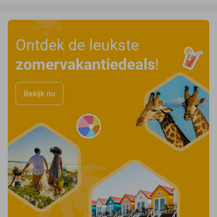
Ontdek de leukste
zomervakantiedeals
!
Bekijk nu