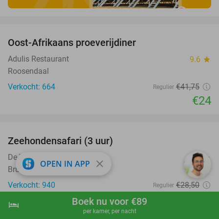
favorite_border
Oost-Afrikaans proeverijdiner
43%
Adulis Restaurant
9.6
star
Roosendaal
Verkocht: 664
€41
,75
Regulier
€24
favorite_border
Zeehondensafari (3 uur)
32%
De Vrolijke Visser
7.8
star
close
OPEN IN APP
Bruinisse
Verkocht: 940
€28
,50
Regulier
€19
,50
Boek nu voor €89
hotel
shopping_cart
Boek nu
navigate_next
per kamer, per nacht
favorite_border