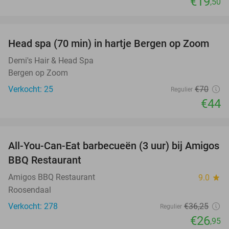
€19
,50
favorite_border
Head spa (70 min) in hartje Bergen op Zoom
37%
Demi's Hair & Head Spa
Bergen op Zoom
Verkocht: 25
€70
Regulier
€44
favorite_border
All-You-Can-Eat barbecueën (3 uur) bij Amigos
26%
BBQ Restaurant
Amigos BBQ Restaurant
9.0
star
Roosendaal
Verkocht: 278
€36
,25
Regulier
€26
,95