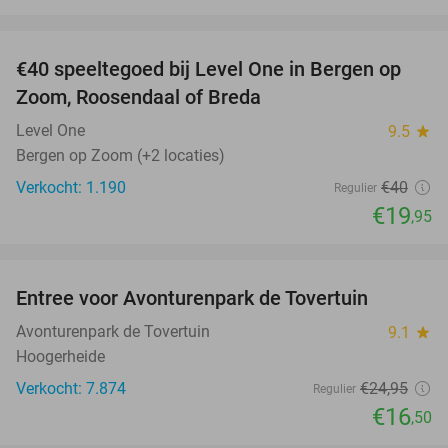
favorite_border
€40 speeltegoed bij Level One in Bergen op
50%
Zoom, Roosendaal of Breda
Level One
9.5
star
Bergen op Zoom (+2 locaties)
Verkocht: 1.190
€40
Regulier
€19
,95
favorite_border
Entree voor Avonturenpark de Tovertuin
34%
Avonturenpark de Tovertuin
9.1
star
Hoogerheide
Verkocht: 7.874
€24
,95
Regulier
€16
,50