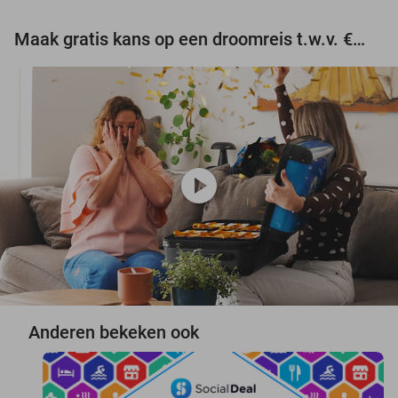
Maak gratis kans op een droomreis t.w.v. €3.000!
play_circle
Anderen bekeken ook