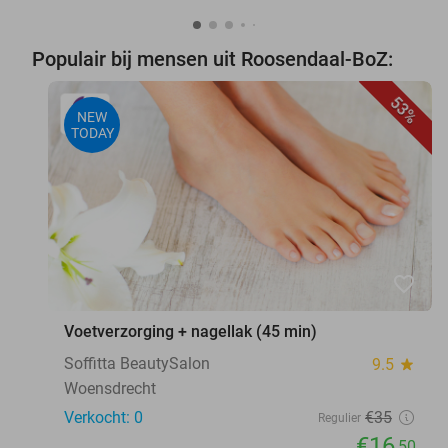
Populair bij mensen uit Roosendaal-BoZ:
53%
NEW
TODAY
favorite_border
Voetverzorging + nagellak (45 min)
Soffitta BeautySalon
9.5
star
Woensdrecht
Verkocht: 0
€35
Regulier
€16
,50