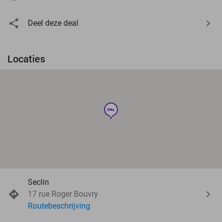
Deel deze deal
Locaties
hotel
Seclin
17 rue Roger Bouvry
Routebeschrijving