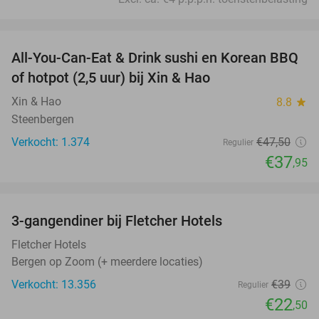
favorite_border
All-You-Can-Eat & Drink sushi en Korean BBQ
20%
of hotpot (2,5 uur) bij Xin & Hao
Xin & Hao
8.8
star
Steenbergen
Verkocht: 1.374
€47
,50
Regulier
€37
,95
favorite_border
3-gangendiner bij Fletcher Hotels
42%
Fletcher Hotels
Bergen op Zoom (+ meerdere locaties)
Verkocht: 13.356
€39
Regulier
€22
,50