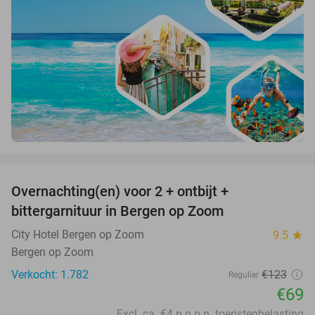
favorite_border
Overnachting(en) voor 2 + ontbijt +
44%
bittergarnituur in Bergen op Zoom
City Hotel Bergen op Zoom
9.5
star
Bergen op Zoom
Verkocht: 1.782
€123
Regulier
€69
Excl. ca. €4 p.p.p.n. toeristenbelasting