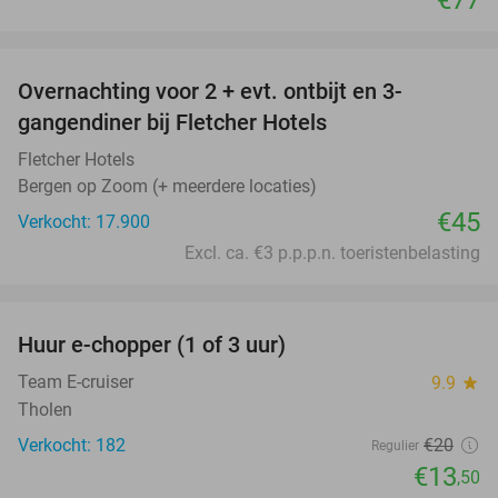
favorite_border
Overnachting voor 2 + evt. ontbijt en 3-
gangendiner bij Fletcher Hotels
Fletcher Hotels
Bergen op Zoom (+ meerdere locaties)
€45
Verkocht: 17.900
Excl. ca. €3 p.p.p.n. toeristenbelasting
favorite_border
Huur e-chopper (1 of 3 uur)
33%
Team E-cruiser
9.9
star
Tholen
Verkocht: 182
€20
Regulier
€13
,50