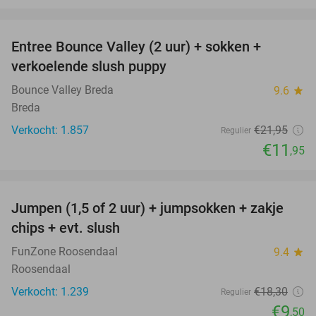
favorite_border
Entree Bounce Valley (2 uur) + sokken +
46%
verkoelende slush puppy
Bounce Valley Breda
9.6
star
Breda
Verkocht: 1.857
€21
,95
Regulier
€11
,95
favorite_border
Jumpen (1,5 of 2 uur) + jumpsokken + zakje
48%
chips + evt. slush
FunZone Roosendaal
9.4
star
Roosendaal
Verkocht: 1.239
€18
,30
Regulier
€9
,50