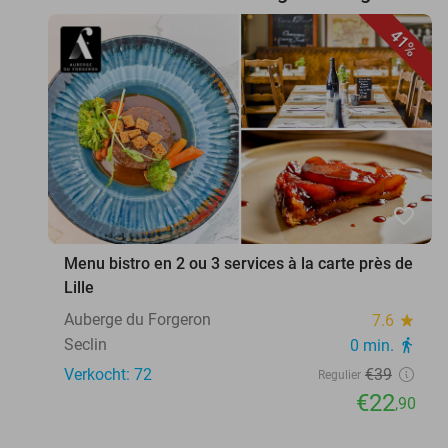
41%
favorite_border
Menu bistro en 2 ou 3 services à la carte près de
Lille
Auberge du Forgeron
7.6
star
Seclin
0 min.
directions_walk
Verkocht: 72
€39
Regulier
€22
,90