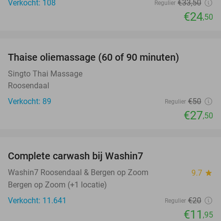
Verkocht: 108
€33
,50
Regulier
€24
,50
favorite_border
Thaise oliemassage (60 of 90 minuten)
45%
Singto Thai Massage
Roosendaal
Verkocht: 89
€50
Regulier
€27
,50
favorite_border
Complete carwash bij Washin7
40%
Washin7 Roosendaal & Bergen op Zoom
9.7
star
Bergen op Zoom (+1 locatie)
Verkocht: 11.641
€20
Regulier
€11
,95