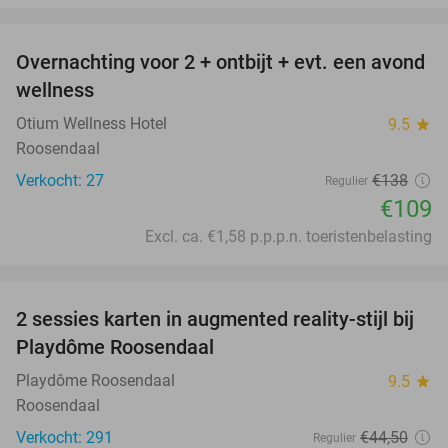
favorite_border
Overnachting voor 2 + ontbijt + evt. een avond
21%
wellness
Otium Wellness Hotel
9.5
star
Roosendaal
Verkocht: 27
€138
Regulier
€109
Excl. ca. €1,58 p.p.p.n. toeristenbelasting
favorite_border
2 sessies karten in augmented reality-stijl bij
40%
Playdôme Roosendaal
Playdôme Roosendaal
9.5
star
Roosendaal
Verkocht: 291
€44
,50
Regulier