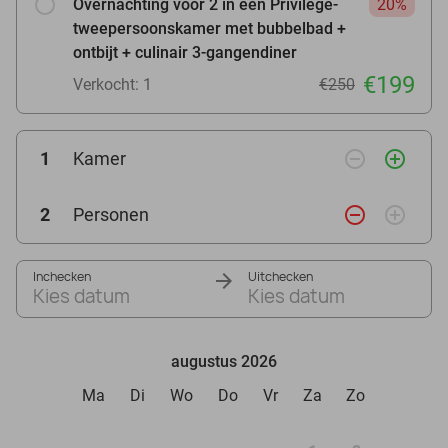
Overnachting voor 2 in een Privilège-
20%
tweepersoonskamer met bubbelbad +
ontbijt + culinair 3-gangendiner
€199
Verkocht: 1
€250
remove_circle_outline
add_circle_outline
1
Kamer
remove_circle_outline
add_circle_outline
2
Personen
Inchecken
Uitchecken
Kies datum
Kies datum
augustus 2026
Ma
Di
Wo
Do
Vr
Za
Zo