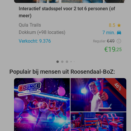
Interactief stadsspel voor 2 tot 6 personen (of
meer)
Qula Trails
8.5
star
Dokkum (+98 locaties)
7 min.
directions_car
Verkocht: 9.376
€49
Regulier
€19
,25
Populair bij mensen uit Roosendaal-BoZ:
46%