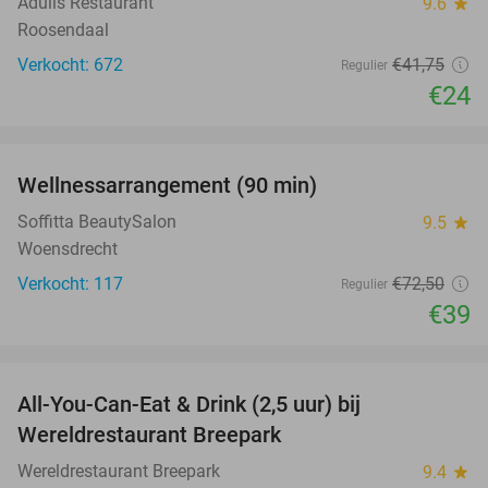
Adulis Restaurant
9.6
star
Roosendaal
Verkocht: 672
€41
,75
Regulier
€24
favorite_border
Wellnessarrangement (90 min)
46%
Soffitta BeautySalon
9.5
star
Woensdrecht
Verkocht: 117
€72
,50
Regulier
€39
favorite_border
All-You-Can-Eat & Drink (2,5 uur) bij
13%
Wereldrestaurant Breepark
Wereldrestaurant Breepark
9.4
star