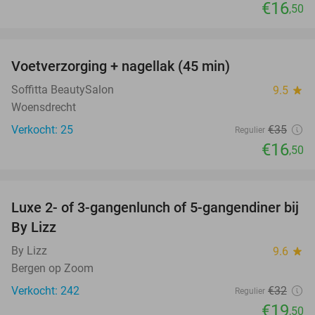
€16
,50
favorite_border
Voetverzorging + nagellak (45 min)
53%
Soffitta BeautySalon
9.5
star
Woensdrecht
Verkocht: 25
€35
Regulier
€16
,50
favorite_border
Luxe 2- of 3-gangenlunch of 5-gangendiner bij
39%
By Lizz
By Lizz
9.6
star
Bergen op Zoom
Verkocht: 242
€32
Regulier
€19
,50