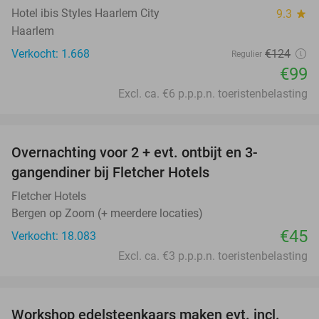
Hotel ibis Styles Haarlem City
9.3
star
Haarlem
Verkocht: 1.668
€124
Regulier
€99
Excl. ca. €6 p.p.p.n. toeristenbelasting
favorite_border
Overnachting voor 2 + evt. ontbijt en 3-
gangendiner bij Fletcher Hotels
Fletcher Hotels
Bergen op Zoom (+ meerdere locaties)
€45
Verkocht: 18.083
Excl. ca. €3 p.p.p.n. toeristenbelasting
favorite_border
Workshop edelsteenkaars maken evt. incl.