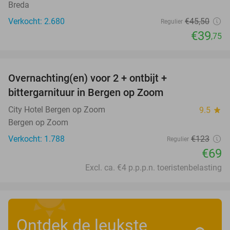
Breda
Verkocht: 2.680
€45
,50
Regulier
€39
,75
favorite_border
Overnachting(en) voor 2 + ontbijt +
44%
bittergarnituur in Bergen op Zoom
City Hotel Bergen op Zoom
9.5
star
Bergen op Zoom
Verkocht: 1.788
€123
Regulier
€69
Excl. ca. €4 p.p.p.n. toeristenbelasting
Ontdek de leukste