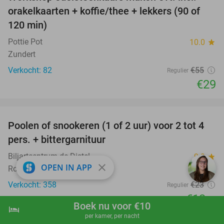
47%
orakelkaarten + koffie/thee + lekkers (90 of
120 min)
Pottie Pot
10.0
star
Zundert
Verkocht: 82
€55
Regulier
€29
favorite_border
Poolen of snookeren (1 of 2 uur) voor 2 tot 4
39%
pers. + bittergarnituur
Biljartcentrum de Distel
9.9
star
close
OPEN IN APP
Roosendaal
Verkocht: 358
€23
Regulier
€13
,95
Boek nu voor €10
hotel
shopping_cart
Boek nu
navigate_next
favorite_border
per kamer, per nacht