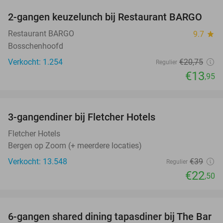
2-gangen keuzelunch bij Restaurant BARGO
33%
Restaurant BARGO
9.7
star
Bosschenhoofd
Verkocht: 1.254
€20
,75
Regulier
€13
,95
favorite_border
3-gangendiner bij Fletcher Hotels
42%
Fletcher Hotels
Bergen op Zoom (+ meerdere locaties)
Verkocht: 13.548
€39
Regulier
€22
,50
favorite_border
6-gangen shared dining tapasdiner bij The Bar
21%