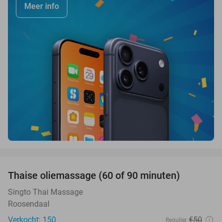
Meer info
favorite_border
Thaise oliemassage (60 of 90 minuten)
45%
SOLD
OUT
Singto Thai Massage
Roosendaal
Verkocht: 150
€50
Regulier