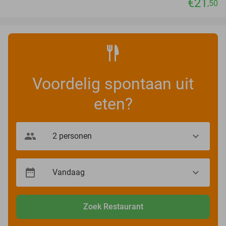
€21
,50
Voordelig spontaan uit
eten?
Zoek Restaurant