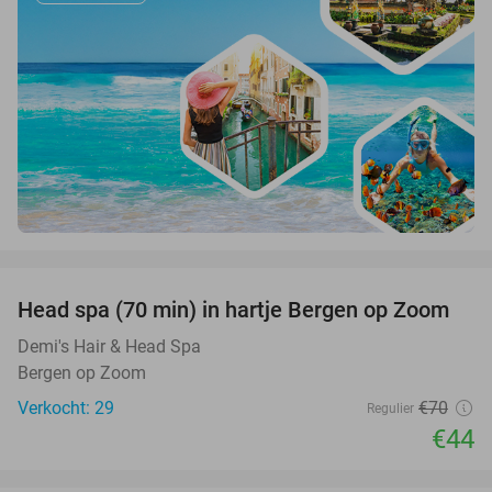
favorite_border
Head spa (70 min) in hartje Bergen op Zoom
37%
Demi's Hair & Head Spa
Bergen op Zoom
Verkocht: 29
€70
Regulier
€44
favorite_border