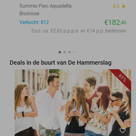
Summio Parc Aquadelta
8.6
star
Bruinisse
€182
Verkocht: 812
,40
Excl. ca. €2,83 p.p.p.n. en €14 p.p. bedlinnen
Deals in de buurt van De Hammerslag
61%
favorite_border