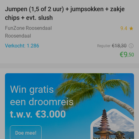
Jumpen (1,5 of 2 uur) + jumpsokken + zakje
48%
chips + evt. slush
FunZone Roosendaal
9.4
star
Roosendaal
Verkocht: 1.286
€18
,30
Regulier
€9
,50
Win gratis
een droomreis
t.w.v. €3.000
Doe mee!