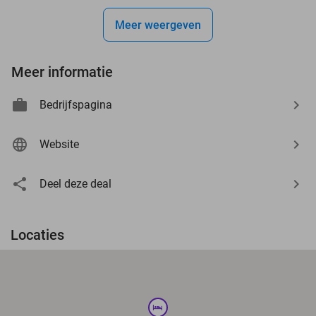
Meer weergeven
Meer informatie
Bedrijfspagina
Website
Deel deze deal
Locaties
hotel