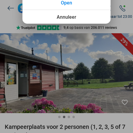
Open
7 dagen per week beschikbaar
10+ miljoen leden
Annuleer
Bereikbaar tot 23:00
9,4
op basis van
206.011 reviews
Ontdek 15.000+ deals
29%
7 dagen per week beschikbaar
10+ miljoen leden
favorite_border
Kampeerplaats voor 2 personen (1, 2, 3, 5 of 7