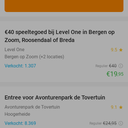
favorite_border
€40 speeltegoed bij Level One in Bergen op
50%
Zoom, Roosendaal of Breda
Level One
9.5
star
Bergen op Zoom (+2 locaties)
Verkocht: 1.307
€40
Regulier
€19
,95
favorite_border
Entree voor Avonturenpark de Tovertuin
34%
Avonturenpark de Tovertuin
9.1
star
Hoogerheide
Verkocht: 8.369
€24
,95
Regulier