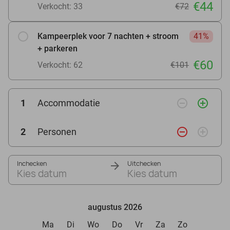
€44
Verkocht: 33
€72
Kampeerplek voor 7 nachten + stroom
41%
+ parkeren
€60
Verkocht: 62
€101
remove_circle_outline
add_circle_outline
1
Accommodatie
remove_circle_outline
add_circle_outline
2
Personen
Inchecken
Uitchecken
Kies datum
Kies datum
augustus 2026
Ma
Di
Wo
Do
Vr
Za
Zo