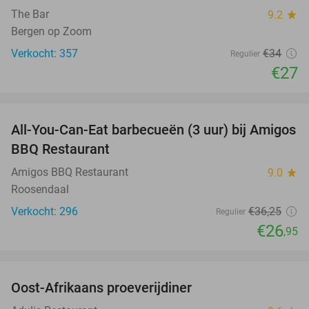
The Bar
9.2
star
Bergen op Zoom
Verkocht: 357
€34
Regulier
€27
favorite_border
All-You-Can-Eat barbecueën (3 uur) bij Amigos
26%
BBQ Restaurant
Amigos BBQ Restaurant
9.0
star
Roosendaal
Verkocht: 296
€36
,25
Regulier
€26
,95
favorite_border
Oost-Afrikaans proeverijdiner
43%