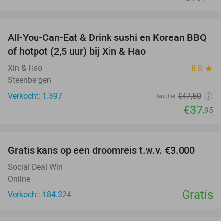
favorite_border
All-You-Can-Eat & Drink sushi en Korean BBQ
20%
of hotpot (2,5 uur) bij Xin & Hao
Xin & Hao
8.8
star
Steenbergen
Verkocht: 1.397
€47
,50
Regulier
€37
,95
favorite_border
Gratis kans op een droomreis t.w.v. €3.000
Social Deal Win
Online
Gratis
Verkocht: 184.324
favorite_border