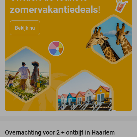
zomervakantiedeals
!
Bekijk nu
favorite_border
Overnachting voor 2 + ontbijt in Haarlem
20%