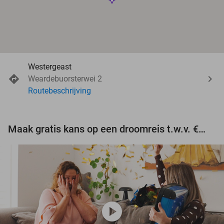
Westergeast
Weardebuorsterwei 2
Routebeschrijving
Maak gratis kans op een droomreis t.w.v. €3.000!
play_circle