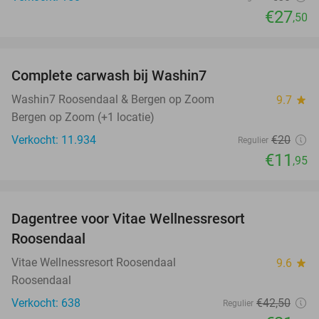
€27
,50
favorite_border
Complete carwash bij Washin7
40%
Washin7 Roosendaal & Bergen op Zoom
9.7
star
Bergen op Zoom (+1 locatie)
Verkocht: 11.934
€20
Regulier
€11
,95
favorite_border
Dagentree voor Vitae Wellnessresort
49%
Roosendaal
Vitae Wellnessresort Roosendaal
9.6
star
Roosendaal
Verkocht: 638
€42
,50
Regulier