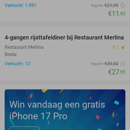
Verkocht: 1.991
€21
,95
Regulier
€11
,95
favorite_border
4-gangen rijsttafeldiner bij Restaurant Merlina
29%
NEW
TODAY
Restaurant Merlina
9.1
star
Breda
Verkocht: 13
€39
,50
Regulier
€27
,95
Win vandaag een gratis
iPhone 17 Pro