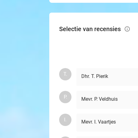
Selectie van recensies
info_outlined
T.
Dhr. T. Pierik
P.
Mevr. P. Veldhuis
I.
Mevr. I. Vaartjes