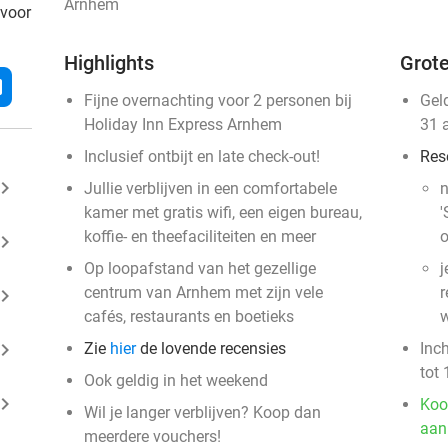
Arnhem
 voor
Highlights
Grote
l
Fijne overnachting voor 2 personen bij
Gel
Holiday Inn Express Arnhem
31 
Inclusief ontbijt en late check-out!
Res
ard_arrow_right
Jullie verblijven in een comfortabele
n
kamer met gratis wifi, een eigen bureau,
'
koffie- en theefaciliteiten en meer
o
ard_arrow_right
Op loopafstand van het gezellige
j
centrum van Arnhem met zijn vele
r
ard_arrow_right
cafés, restaurants en boetieks
w
ard_arrow_right
Zie
hier
de lovende recensies
Inc
tot 
Ook geldig in het weekend
ard_arrow_right
Koo
Wil je langer verblijven? Koop dan
aan
meerdere vouchers!