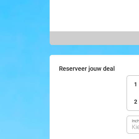
Reserveer jouw deal
1
2
Inc
Ki