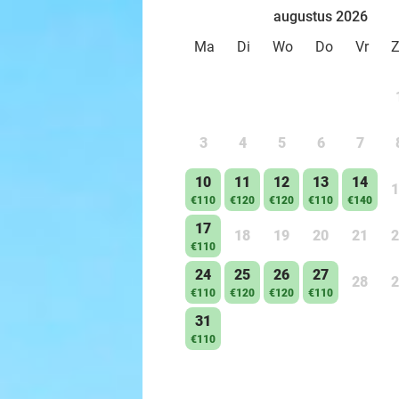
augustus 2026
Ma
Di
Wo
Do
Vr
3
4
5
6
7
10
11
12
13
14
1
€110
€120
€120
€110
€140
17
18
19
20
21
2
€110
24
25
26
27
28
2
€110
€120
€120
€110
31
€110