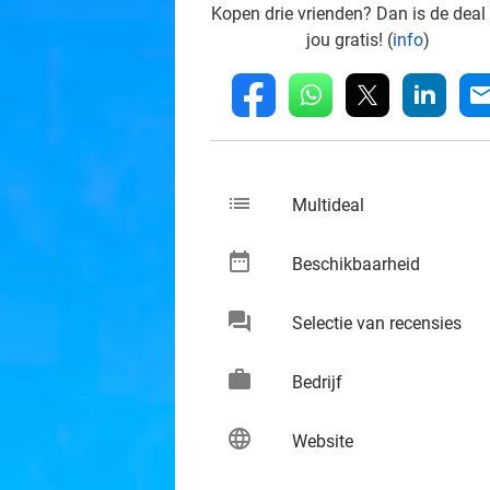
Kopen drie vrienden? Dan is de deal
jou gratis! (
info
)
whatsapp
linkedin
fb
mai
list
keybo
Multideal
date_range
keybo
Beschikbaarheid
chat
keybo
Selectie van recensies
work
keybo
Bedrijf
language
keybo
Website