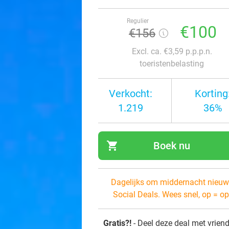
Regulier
€100
€156
Excl. ca. €3,59 p.p.p.n.
toeristenbelasting
Verkocht:
Korting
1.219
36%
shopping_cart
Boek nu
navi
Dagelijks om middernacht nieuw
Social Deals. Wees snel, op = op
Gratis?!
- Deel deze deal met vrien