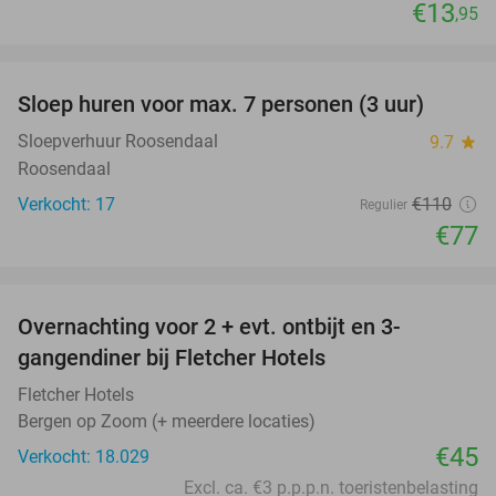
€13
,95
favorite_border
Sloep huren voor max. 7 personen (3 uur)
30%
Sloepverhuur Roosendaal
9.7
star
Roosendaal
Verkocht: 17
€110
Regulier
€77
favorite_border
Overnachting voor 2 + evt. ontbijt en 3-
gangendiner bij Fletcher Hotels
Fletcher Hotels
Bergen op Zoom (+ meerdere locaties)
€45
Verkocht: 18.029
Excl. ca. €3 p.p.p.n. toeristenbelasting