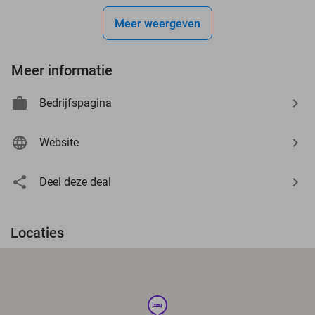
Meer weergeven
Meer informatie
Bedrijfspagina
Website
Deel deze deal
Locaties
hotel