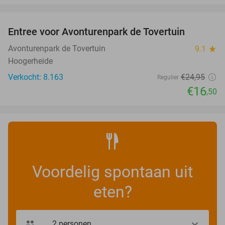
favorite_border
Entree voor Avonturenpark de Tovertuin
34%
Avonturenpark de Tovertuin
9.1
star
Hoogerheide
Verkocht: 8.163
€24
,95
Regulier
€16
,50
Voordelig spontaan uit
eten?