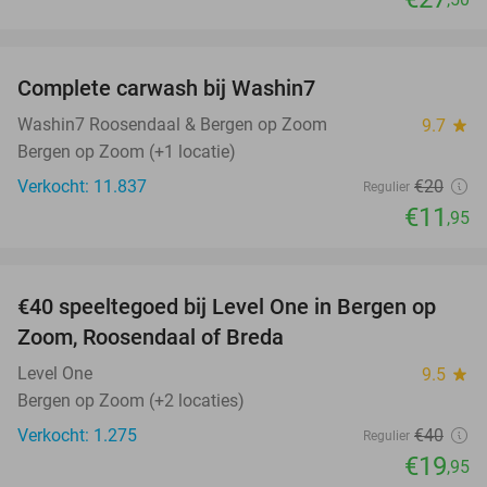
favorite_border
Complete carwash bij Washin7
40%
Washin7 Roosendaal & Bergen op Zoom
9.7
star
Bergen op Zoom (+1 locatie)
Verkocht: 11.837
€20
Regulier
€11
,95
favorite_border
€40 speeltegoed bij Level One in Bergen op
50%
Zoom, Roosendaal of Breda
Level One
9.5
star
Bergen op Zoom (+2 locaties)
Verkocht: 1.275
€40
Regulier
€19
,95