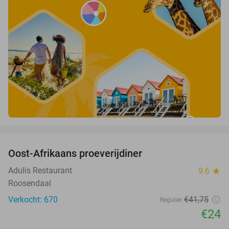
favorite_border
Oost-Afrikaans proeverijdiner
43%
Adulis Restaurant
9.6
star
Roosendaal
Verkocht: 670
€41
,75
Regulier
€24