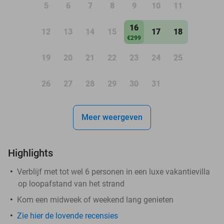
5
6
7
8
9
10
11
16
12
13
14
15
17
18
€299
19
20
21
22
23
24
25
26
27
28
29
30
31
Meer weergeven
Highlights
Verblijf met tot wel 6 personen in een luxe vakantievilla
op loopafstand van het strand
Kom een midweek of weekend lang genieten
Zie hier de lovende recensies