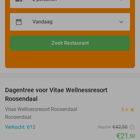
Zoek Restaurant
favorite_border
Dagentree voor Vitae Wellnessresort
49%
Roosendaal
Vitae Wellnessresort Roosendaal
9.6
star
Roosendaal
Verkocht: 612
€42
,50
Regulier
€21
,50