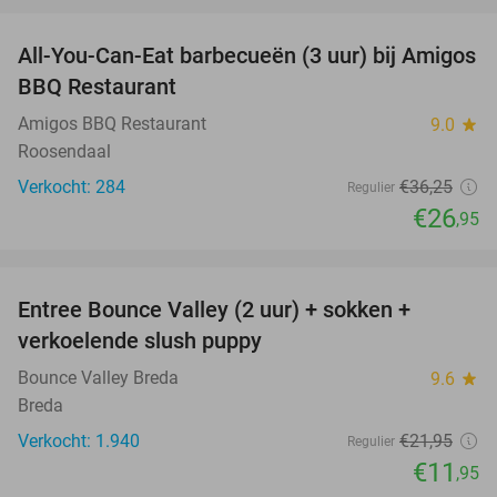
All-You-Can-Eat barbecueën (3 uur) bij Amigos
26%
BBQ Restaurant
Amigos BBQ Restaurant
9.0
star
Roosendaal
Verkocht: 284
€36
,25
Regulier
€26
,95
favorite_border
Entree Bounce Valley (2 uur) + sokken +
46%
verkoelende slush puppy
Bounce Valley Breda
9.6
star
Breda
Verkocht: 1.940
€21
,95
Regulier
€11
,95