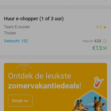
favorite_border
Huur e-chopper (1 of 3 uur)
33%
Team E-cruiser
9.9
star
Tholen
Verkocht: 182
€20
Regulier
€13
,50
Ontdek de leukste
zomervakantiedeals
!
Bekijk nu