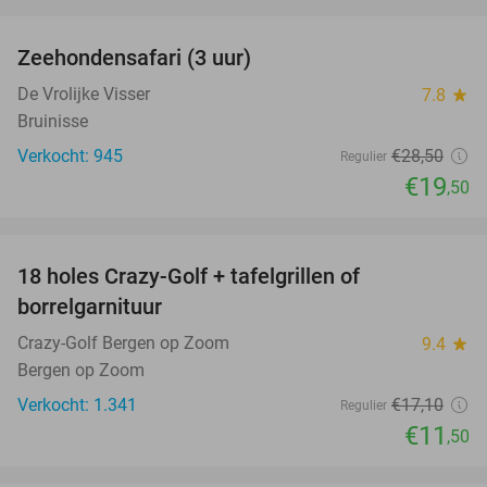
favorite_border
Zeehondensafari (3 uur)
32%
De Vrolijke Visser
7.8
star
Bruinisse
Verkocht: 945
€28
,50
Regulier
€19
,50
favorite_border
18 holes Crazy-Golf + tafelgrillen of
33%
borrelgarnituur
Crazy-Golf Bergen op Zoom
9.4
star
Bergen op Zoom
Verkocht: 1.341
€17
,10
Regulier
€11
,50
favorite_border