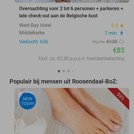
Overnachting voor 2 tot 6 personen + parkeren +
late check-out aan de Belgische kust
West Bay Hotel
9.4
star
Middelkerke
7 min.
directions_walk
Verkocht: 656
€139
Regulier
€83
Excl. ca. €2,50 p.p.p.n. toeristenbelasting
Populair bij mensen uit Roosendaal-BoZ:
53%
NEW
TODAY