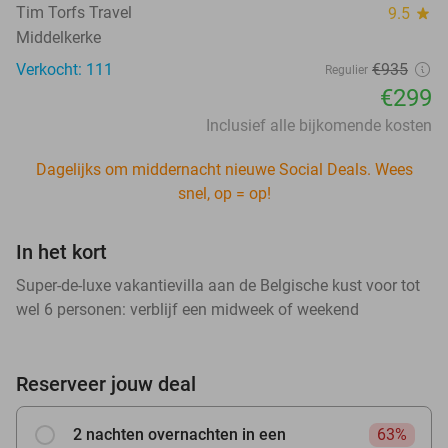
Tim Torfs Travel
9.5
star
Middelkerke
Verkocht: 111
€935
Regulier
€299
Inclusief alle bijkomende kosten
Dagelijks om middernacht nieuwe Social Deals. Wees
snel, op = op!
In het kort
Super-de-luxe vakantievilla aan de Belgische kust voor tot
wel 6 personen: verblijf een midweek of weekend
Reserveer jouw deal
2 nachten overnachten in een
63%