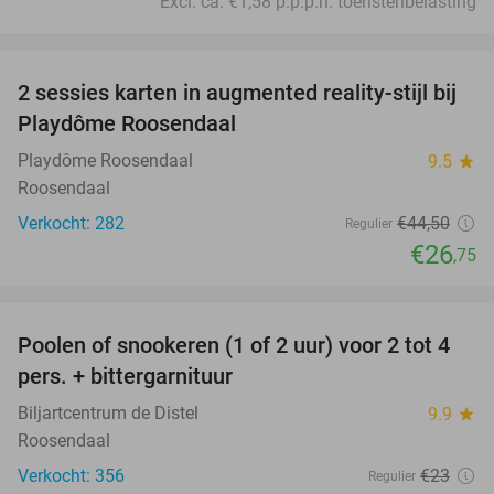
Excl. ca. €1,58 p.p.p.n. toeristenbelasting
favorite_border
2 sessies karten in augmented reality-stijl bij
40%
Playdôme Roosendaal
Playdôme Roosendaal
9.5
star
Roosendaal
Verkocht: 282
€44
,50
Regulier
€26
,75
favorite_border
Poolen of snookeren (1 of 2 uur) voor 2 tot 4
39%
pers. + bittergarnituur
Biljartcentrum de Distel
9.9
star
Roosendaal
Verkocht: 356
€23
Regulier