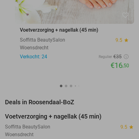
favorite_border
Voetverzorging + nagellak (45 min)
Soffitta BeautySalon
9.5
star
Woensdrecht
Verkocht: 24
€35
Regulier
€16
,50
favorite_border
Deals in Roosendaal-BoZ
Voetverzorging + nagellak (45 min)
53%
NEW
TODAY
Soffitta BeautySalon
9.5
star
Woensdrecht