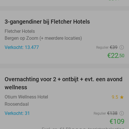
favorite_border
3-gangendiner bij Fletcher Hotels
42%
Fletcher Hotels
Bergen op Zoom (+ meerdere locaties)
Verkocht: 13.477
€39
Regulier
€22
,50
favorite_border
Overnachting voor 2 + ontbijt + evt. een avond
21%
wellness
Otium Wellness Hotel
9.5
star
Roosendaal
Verkocht: 31
€138
Regulier
€109