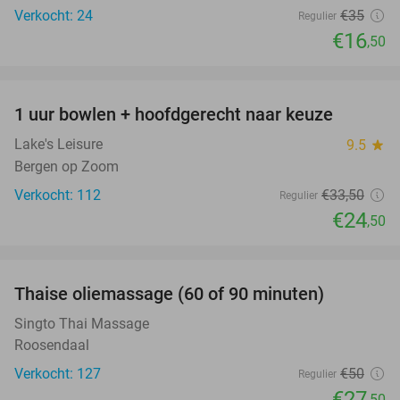
Verkocht: 24
€35
Regulier
€16
,50
favorite_border
1 uur bowlen + hoofdgerecht naar keuze
27%
Lake's Leisure
9.5
star
Bergen op Zoom
Verkocht: 112
€33
,50
Regulier
€24
,50
favorite_border
Thaise oliemassage (60 of 90 minuten)
45%
Singto Thai Massage
Roosendaal
Verkocht: 127
€50
Regulier
€27
,50