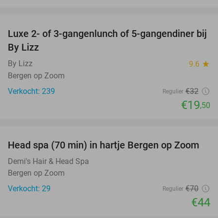
favorite_border
Luxe 2- of 3-gangenlunch of 5-gangendiner bij
39%
By Lizz
By Lizz
9.6
star
Bergen op Zoom
Verkocht: 239
€32
Regulier
€19
,50
favorite_border
Head spa (70 min) in hartje Bergen op Zoom
37%
Demi's Hair & Head Spa
Bergen op Zoom
Verkocht: 29
€70
Regulier
€44
favorite_border