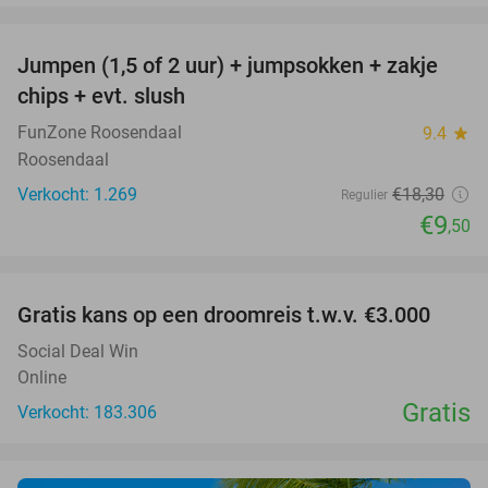
favorite_border
Jumpen (1,5 of 2 uur) + jumpsokken + zakje
48%
chips + evt. slush
FunZone Roosendaal
9.4
star
Roosendaal
Verkocht: 1.269
€18
,30
Regulier
€9
,50
favorite_border
Gratis kans op een droomreis t.w.v. €3.000
Social Deal Win
Online
Gratis
Verkocht: 183.306