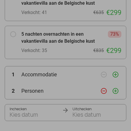
vakantievilla aan de Belgische kust
€299
Verkocht: 41
€635
5 nachten overnachten in een
73%
vakantievilla aan de Belgische kust
€299
Verkocht: 35
€835
remove_circle_outline
add_circle_outline
1
Accommodatie
remove_circle_outline
add_circle_outline
2
Personen
Inchecken
Uitchecken
Kies datum
Kies datum