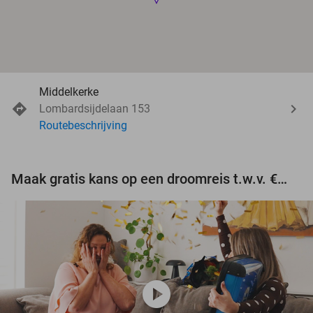
Middelkerke
Lombardsijdelaan 153
Routebeschrijving
Maak gratis kans op een droomreis t.w.v. €3.000!
play_circle