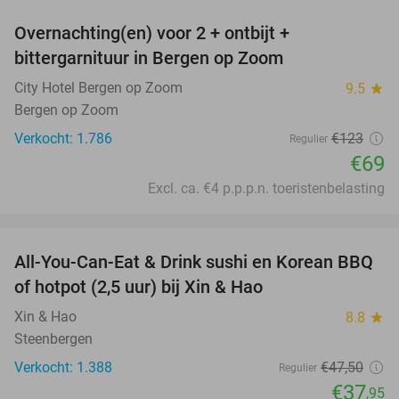
Overnachting(en) voor 2 + ontbijt +
44%
bittergarnituur in Bergen op Zoom
City Hotel Bergen op Zoom
9.5
star
Bergen op Zoom
Verkocht: 1.786
€123
Regulier
€69
Excl. ca. €4 p.p.p.n. toeristenbelasting
favorite_border
All-You-Can-Eat & Drink sushi en Korean BBQ
20%
of hotpot (2,5 uur) bij Xin & Hao
Xin & Hao
8.8
star
Steenbergen
Verkocht: 1.388
€47
,50
Regulier
€37
,95