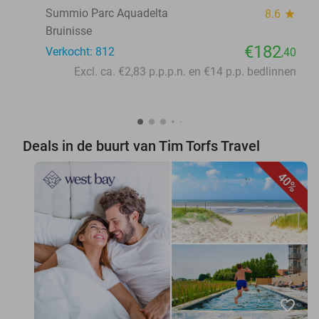
Summio Parc Aquadelta
8.6
star
Bruinisse
€182
Verkocht: 812
,40
Excl. ca. €2,83 p.p.p.n. en €14 p.p. bedlinnen
Deals in de buurt van Tim Torfs Travel
40%
favorite_border