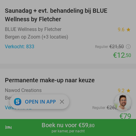
Saunadag + evt. behandeling bij BLUE
42%
Wellness by Fletcher
BLUE Wellness by Fletcher
9.6
star
Bergen op Zoom (+3 locaties)
Verkocht: 833
€21
,50
Regulier
€12
,50
favorite_border
Permanente make-up naar keuze
70%
Nawod Creations
9.2
star
Bergen op Zoom
close
OPEN IN APP
Verkocht: 32
€262
,50
Regulier
€79
Boek nu voor €59
favorite_border
,80
hotel
shopping_cart
Boek nu
navigate_next
per kamer, per nacht