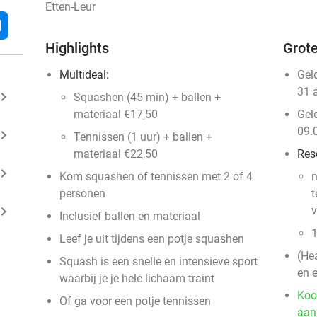
Etten-Leur
l
Highlights
Grote
Multideal:
Gel
31 
ard_arrow_right
Squashen (45 min) + ballen +
materiaal €17,50
Gel
09.
ard_arrow_right
Tennissen (1 uur) + ballen +
materiaal €22,50
Res
ard_arrow_right
Kom squashen of tennissen met 2 of 4
personen
t
ard_arrow_right
v
Inclusief ballen en materiaal
1
Leef je uit tijdens een potje squashen
(He
Squash is een snelle en intensieve sport
en e
waarbij je je hele lichaam traint
Koo
Of ga voor een potje tennissen
aan