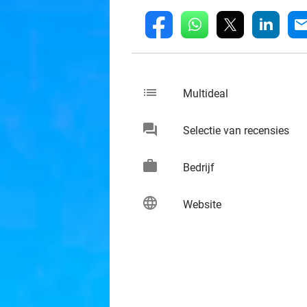
whatsapp
linkedin
fb
mai
list
keybo
Multideal
chat
keybo
Selectie van recensies
work
keybo
Bedrijf
language
keybo
Website