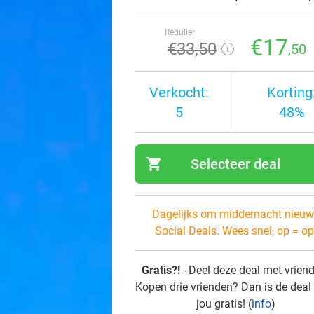
Regulier
€17
€33
,50
,50
Verkocht:
Korting
5
48%
shopping_cart
Selecteer deal
navi
Dagelijks om middernacht nieuw
Social Deals. Wees snel, op = op
Gratis?!
- Deel deze deal met vrien
Kopen drie vrienden? Dan is de deal
jou gratis! (
info
)