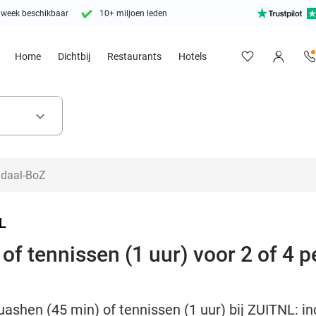
 week beschikbaar
10+ miljoen leden
Home
Dichtbij
Restaurants
Hotels
keyboard_arrow_down
L
f tennissen (1 uur) voor 2 of 4 pe
shen (45 min) of tennissen (1 uur) bij ZUITNL: inc