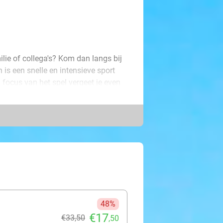
ilie of collega's? Kom dan langs bij
s een snelle en intensieve sport
n focus van het spel vergeet je even
n de baan.
eert techniek, precisie en plezier.
s een spannende wedstrijd op de
iaal. Have fun!
48%
€17
€33
,50
,50