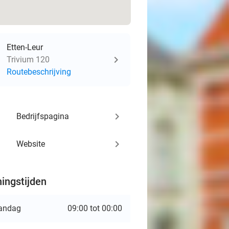
Etten-Leur
Trivium 120
Routebeschrijving
keyboard_arrow_right
Bedrijfspagina
keyboard_arrow_right
Website
ingstijden
andag
09:00 tot 00:00