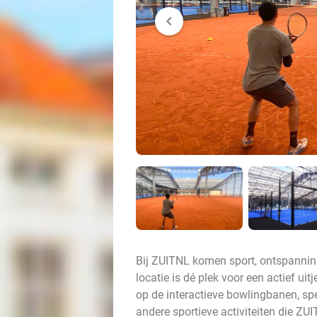
chevron_left
Bij ZUITNL komen sport, ontspannin
locatie is dé plek voor een actief uit
op de interactieve bowlingbanen, spe
andere sportieve activiteiten die ZUI