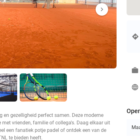
chevron_right
work
language
Open
g en gezelligheid perfect samen. Deze moderne
je met vrienden, familie of collega's. Daag elkaar uit
Ma
el een fanatiek potje padel of ontdek een van de
TNL te bieden heeft.