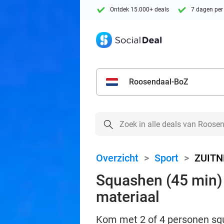
Ontdek 15.000+ deals
7 dagen per
Roosendaal-BoZ
Overzicht
>
Sport
>
ZUITN
Squashen (45 min) o
materiaal
Kom met 2 of 4 personen squa