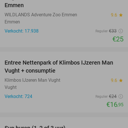
Emmen
WILDLANDS Adventure Zoo Emmen
9.6
star
Emmen
Verkocht: 17.938
€33
Regulier
€25
favorite_border
Entree Nettenpark of Klimbos IJzeren Man
29%
Vught + consumptie
Klimbos IJzeren Man Vught
9.6
star
Vught
Verkocht: 724
€24
Regulier
€16
,95
favorite_border