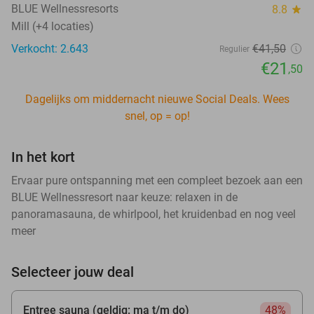
BLUE Wellnessresorts
8.8
star
Mill (+4 locaties)
Verkocht: 2.643
€41
,50
Regulier
€21
,50
Dagelijks om middernacht nieuwe Social Deals. Wees
snel, op = op!
In het kort
Ervaar pure ontspanning met een compleet bezoek aan een
BLUE Wellnessresort naar keuze: relaxen in de
panoramasauna, de whirlpool, het kruidenbad en nog veel
meer
Selecteer jouw deal
Entree sauna (geldig: ma t/m do)
48%