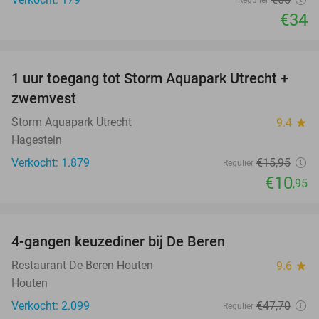
Regulier
€34
favorite_border
1 uur toegang tot Storm Aquapark Utrecht +
31%
zwemvest
Storm Aquapark Utrecht
9.4
star
Hagestein
Verkocht: 1.879
€15
,95
Regulier
€10
,95
favorite_border
4-gangen keuzediner bij De Beren
46%
Restaurant De Beren Houten
9.6
star
Houten
Verkocht: 2.099
€47
,70
Regulier