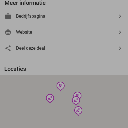
Meer informatie
Bedrijfspagina
Website
Deel deze deal
Locaties
wellness
wellness
wellness
wellness
wellness