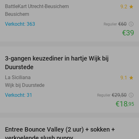
BattleKart Utrecht-Beusichem
9.2
star
Beusichem
Verkocht: 363
€60
Regulier
€39
favorite_border
3-gangen keuzediner in hartje Wijk bij
36%
Duurstede
La Siciliana
9.1
star
Wijk bij Duurstede
Verkocht: 31
€29
,50
Regulier
€18
,95
favorite_border
Entree Bounce Valley (2 uur) + sokken +
46%
verkoelende slush puppy