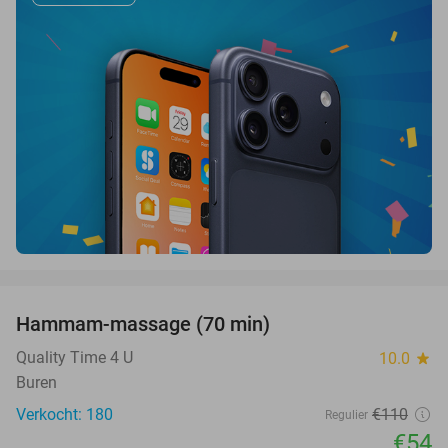
favorite_border
Hammam-massage (70 min)
51%
SOLD
OUT
Quality Time 4 U
10.0
star
Buren
Verkocht: 180
€110
Regulier
€54