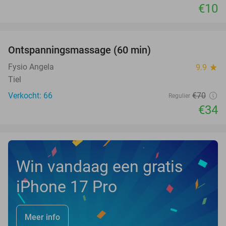
€10
favorite_border
Ontspanningsmassage (60 min)
51%
Fysio Angela
9.9
star
Tiel
Verkocht: 66
€70
Regulier
€34
Win vandaag een gratis
iPhone 17 Pro
Meer info