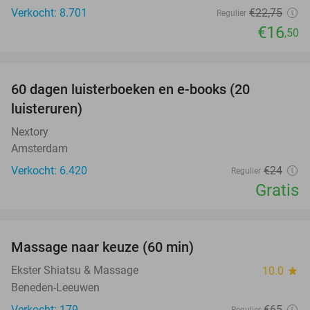
Verkocht: 8.701
€22
,75
Regulier
€16
,50
favorite_border
100%
60 dagen luisterboeken en e-books (20
luisteruren)
Nextory
Amsterdam
Verkocht: 6.420
€24
Regulier
Gratis
favorite_border
Massage naar keuze (60 min)
48%
Ekster Shiatsu & Massage
10.0
star
Beneden-Leeuwen
Verkocht: 179
€65