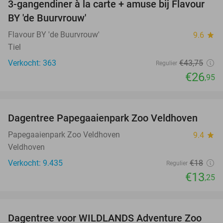
3-gangendiner à la carte + amuse bij Flavour
38%
BY 'de Buurvrouw'
Flavour BY 'de Buurvrouw'
9.6
star
Tiel
Verkocht: 363
€43
,75
Regulier
€26
,95
favorite_border
Dagentree Papegaaienpark Zoo Veldhoven
26%
Papegaaienpark Zoo Veldhoven
9.4
star
Veldhoven
Verkocht: 9.435
€18
Regulier
€13
,25
favorite_border
Dagentree voor WILDLANDS Adventure Zoo
24%