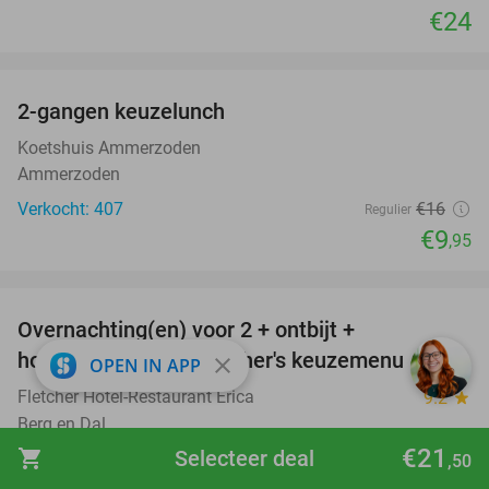
€24
favorite_border
2-gangen keuzelunch
38%
Koetshuis Ammerzoden
Ammerzoden
Verkocht: 407
€16
Regulier
€9
,95
favorite_border
Overnachting(en) voor 2 + ontbijt +
21%
hoofdgerecht van Fletcher's keuzemenu
close
OPEN IN APP
Fletcher Hotel-Restaurant Erica
9.2
star
Berg en Dal
€21
shopping_cart
Selecteer deal
Verkocht: 920
€183
,50
Regulier