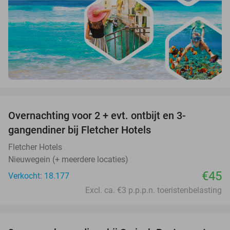
favorite_border
Overnachting voor 2 + evt. ontbijt en 3-
gangendiner bij Fletcher Hotels
Fletcher Hotels
Nieuwegein (+ meerdere locaties)
€45
Verkocht: 18.177
Excl. ca. €3 p.p.p.n. toeristenbelasting
favorite_border