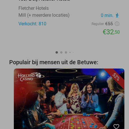
Fletcher Hotels
Mill (+ meerdere locaties)
0 min.
directions_walk
Verkocht: 810
€55
Regulier
€32
,50
Populair bij mensen uit de Betuwe:
52%
favorite_border