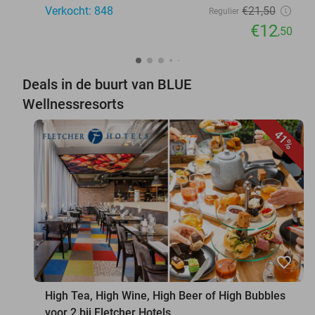
Verkocht: 848
€21
,50
Regulier
€12
,50
Deals in de buurt van BLUE
Wellnessresorts
41%
favorite_border
High Tea, High Wine, High Beer of High Bubbles
voor 2 bij Fletcher Hotels