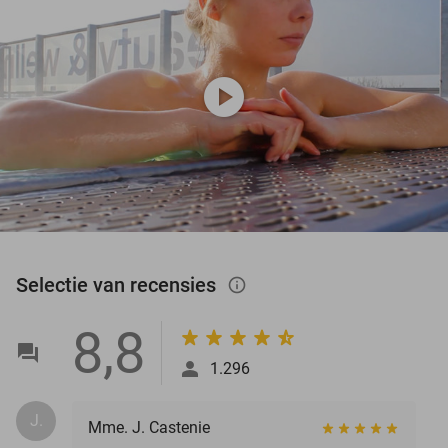
play_circle
Selectie van recensies
info_outlined
8,8
1.296
J.
Mme. J. Castenie