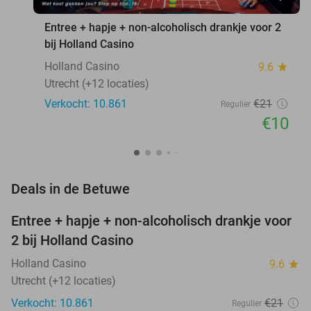
Entree + hapje + non-alcoholisch drankje voor 2
bij Holland Casino
Holland Casino
9.6
star
Utrecht (+12 locaties)
Verkocht: 10.861
€21
Regulier
€10
favorite_border
Deals in de Betuwe
Entree + hapje + non-alcoholisch drankje voor
52%
2 bij Holland Casino
Holland Casino
9.6
star
Utrecht (+12 locaties)
Verkocht: 10.861
€21
Regulier