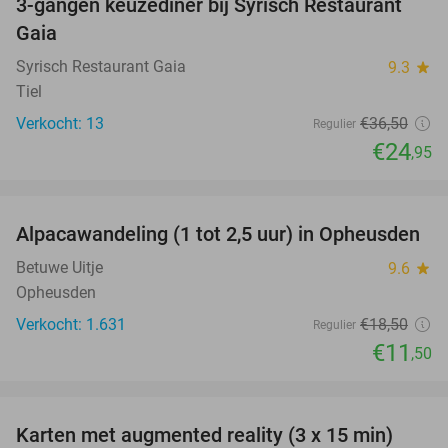
3-gangen keuzediner bij Syrisch Restaurant
32%
Gaia
Syrisch Restaurant Gaia
9.3
star
Tiel
Verkocht: 13
€36
,50
Regulier
€24
,95
favorite_border
Alpacawandeling (1 tot 2,5 uur) in Opheusden
38%
Betuwe Uitje
9.6
star
Opheusden
Verkocht: 1.631
€18
,50
Regulier
€11
,50
favorite_border
Karten met augmented reality (3 x 15 min)
35%