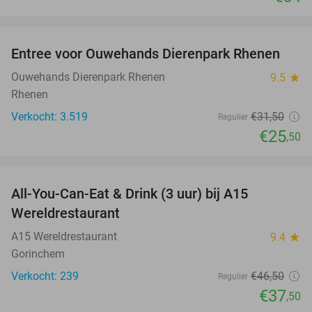
favorite_border
Entree voor Ouwehands Dierenpark Rhenen
19%
Ouwehands Dierenpark Rhenen
9.5
star
Rhenen
Verkocht: 3.519
€31
,50
Regulier
€25
,50
favorite_border
All-You-Can-Eat & Drink (3 uur) bij A15
19%
Wereldrestaurant
A15 Wereldrestaurant
9.4
star
Gorinchem
Verkocht: 239
€46
,50
Regulier
€37
,50