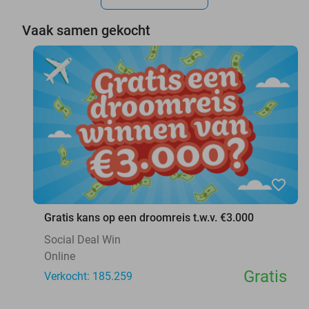
Vaak samen gekocht
favorite_border
Gratis kans op een droomreis t.w.v. €3.000
Social Deal Win
Online
Gratis
Verkocht: 185.259