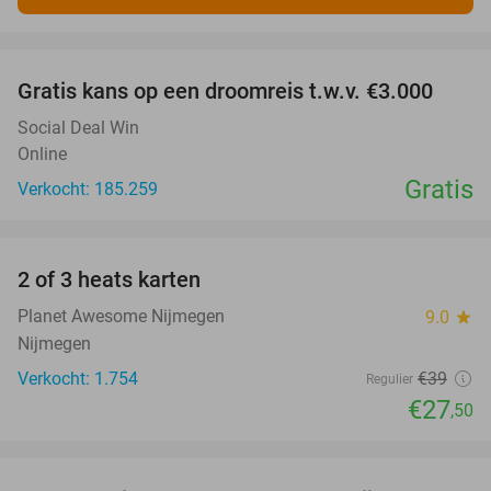
favorite_border
Gratis kans op een droomreis t.w.v. €3.000
Social Deal Win
Online
Gratis
Verkocht: 185.259
favorite_border
2 of 3 heats karten
29%
Planet Awesome Nijmegen
9.0
star
Nijmegen
Verkocht: 1.754
€39
Regulier
€27
,50
favorite_border