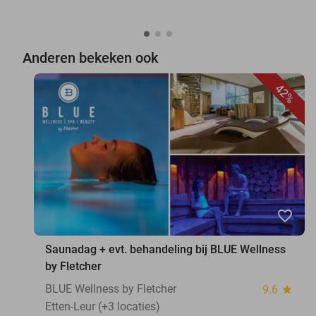
Anderen bekeken ook
42%
favorite_border
Saunadag + evt. behandeling bij BLUE Wellness
by Fletcher
BLUE Wellness by Fletcher
9.6
star
Etten-Leur (+3 locaties)