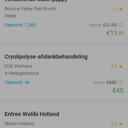
Bounce Valley Den Bosch
9.3
star
Hedel
Verkocht: 1.260
€21
,95
Regulier
€11
,95
favorite_border
Cryolipolyse-afslankbehandeling
90%
KHE Wellness
8.6
star
's-Hertogenbosch
Verkocht: 46
€450
Regulier
€45
favorite_border
Entree Walibi Holland
25%
Walibi Holland
9.3
star