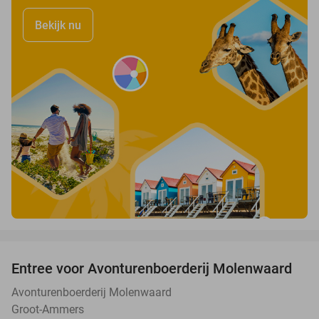
Bekijk nu
favorite_border
Entree voor Avonturenboerderij Molenwaard
27%
Avonturenboerderij Molenwaard
Groot-Ammers