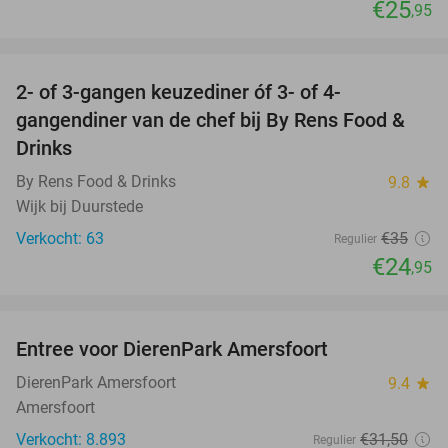
€25
,95
favorite_border
2- of 3-gangen keuzediner óf 3- of 4-
29%
gangendiner van de chef bij By Rens Food &
Drinks
By Rens Food & Drinks
9.8
star
Wijk bij Duurstede
Verkocht: 63
€35
Regulier
€24
,95
favorite_border
Entree voor DierenPark Amersfoort
24%
DierenPark Amersfoort
9.4
star
Amersfoort
Verkocht: 8.893
€31
,50
Regulier