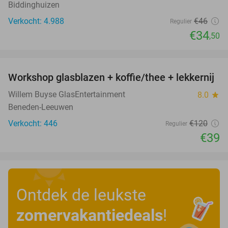
Biddinghuizen
Verkocht: 4.988
€46
Regulier
€34
,50
favorite_border
Workshop glasblazen + koffie/thee + lekkernij
68%
Willem Buyse GlasEntertainment
8.0
star
Beneden-Leeuwen
Verkocht: 446
€120
Regulier
€39
Ontdek de leukste
zomervakantiedeals
!