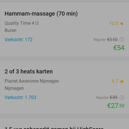
Hammam-massage (70 min)
51%
Quality Time 4 U
10.0
star
Buren
Verkocht: 172
€110
Regulier
€54
favorite_border
2 of 3 heats karten
29%
Planet Awesome Nijmegen
9.7
star
Nijmegen
Verkocht: 1.703
€39
Regulier
€27
,50
favorite_border