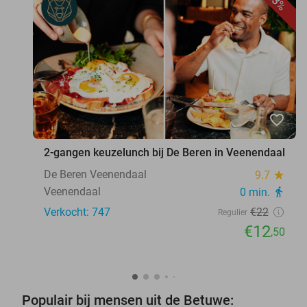
43%
favorite_border
2-gangen keuzelunch bij De Beren in Veenendaal
De Beren Veenendaal
9.7
star
Veenendaal
0 min.
directions_walk
Verkocht: 747
€22
Regulier
€12
,50
Populair bij mensen uit de Betuwe: