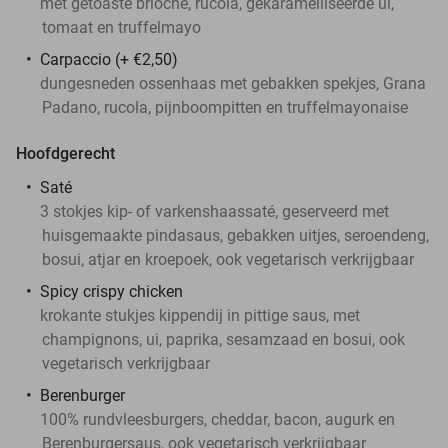
met getoaste brioche, rucola, gekaramelliseerde ui,
tomaat en truffelmayo
Carpaccio (+ €2,50)
dungesneden ossenhaas met gebakken spekjes, Grana
Padano, rucola, pijnboompitten en truffelmayonaise
Hoofdgerecht
Saté
3 stokjes kip- of varkenshaassaté, geserveerd met
huisgemaakte pindasaus, gebakken uitjes, seroendeng,
bosui, atjar en kroepoek, ook vegetarisch verkrijgbaar
Spicy crispy chicken
krokante stukjes kippendij in pittige saus, met
champignons, ui, paprika, sesamzaad en bosui, ook
vegetarisch verkrijgbaar
Berenburger
100% rundvleesburgers, cheddar, bacon, augurk en
Berenburgersaus, ook vegetarisch verkrijgbaar