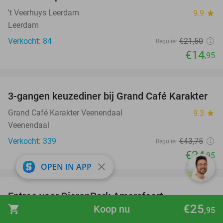
't Veerhuys Leerdam
9.9
star
Leerdam
Verkocht: 84
€21
,50
Regulier
€14
,95
favorite_border
3-gangen keuzediner bij Grand Café Karakter
43%
Grand Café Karakter Veenendaal
9.3
star
Veenendaal
Verkocht: 339
€43
,75
Regulier
€24
,95
close
OPEN IN APP
favorite_border
Entree voor DierenPark Amersfoort
24%
€25
shopping_cart
Koop nu
,95
DierenPark Amersfoort
9.4
star