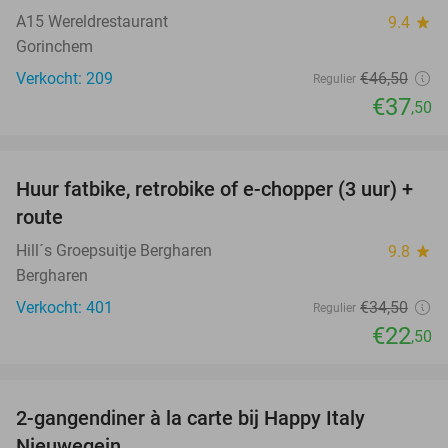
A15 Wereldrestaurant
9.4
star
Gorinchem
Verkocht: 209
€46
,50
Regulier
€37
,50
favorite_border
Huur fatbike, retrobike of e-chopper (3 uur) +
35%
route
Hill´s Groepsuitje Bergharen
9.8
star
Bergharen
Verkocht: 401
€34
,50
Regulier
€22
,50
favorite_border
2-gangendiner à la carte bij Happy Italy
35%
Nieuwegein