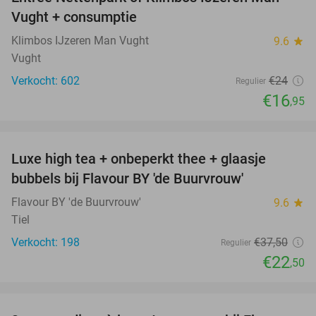
29%
Vught + consumptie
Klimbos IJzeren Man Vught
9.6
star
Vught
Verkocht: 602
€24
Regulier
€16
,95
favorite_border
Luxe high tea + onbeperkt thee + glaasje
40%
bubbels bij Flavour BY 'de Buurvrouw'
Flavour BY 'de Buurvrouw'
9.6
star
Tiel
Verkocht: 198
€37
,50
Regulier
€22
,50
favorite_border