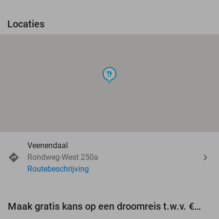
Locaties
food
Veenendaal
Rondweg-West 250a
Routebeschrijving
Maak gratis kans op een droomreis t.w.v. €3.000!