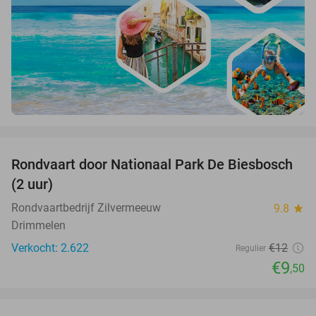
favorite_border
Rondvaart door Nationaal Park De Biesbosch
21%
(2 uur)
Rondvaartbedrijf Zilvermeeuw
9.8
star
Drimmelen
Verkocht: 2.622
€12
Regulier
€9
,50
favorite_border