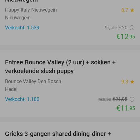
Happy Italy Nieuwegein
8.7
star
Nieuwegein
Verkocht: 1.539
€20
Regulier
€12
,95
favorite_border
Entree Bounce Valley (2 uur) + sokken +
46%
verkoelende slush puppy
Bounce Valley Den Bosch
9.3
star
Hedel
Verkocht: 1.180
€21
,95
Regulier
€11
,95
favorite_border
Grieks 3-gangen shared dining-diner +
42%