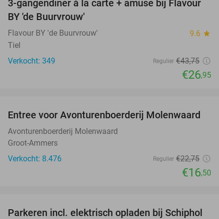
3-gangendiner à la carte + amuse bij Flavour
38%
BY 'de Buurvrouw'
Flavour BY 'de Buurvrouw'
9.6
star
Tiel
Verkocht: 349
€43
,75
Regulier
€26
,95
favorite_border
Entree voor Avonturenboerderij Molenwaard
27%
Avonturenboerderij Molenwaard
Groot-Ammers
Verkocht: 8.476
€22
,75
Regulier
€16
,50
favorite_border
Parkeren incl. elektrisch opladen bij Schiphol
11%