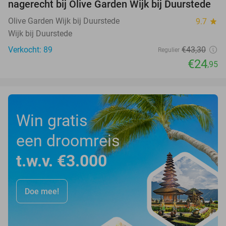
nagerecht bij Olive Garden Wijk bij Duurstede
Olive Garden Wijk bij Duurstede
9.7
star
Wijk bij Duurstede
Verkocht: 89
€43
,30
Regulier
€24
,95
Win gratis
een droomreis
t.w.v. €3.000
Doe mee!