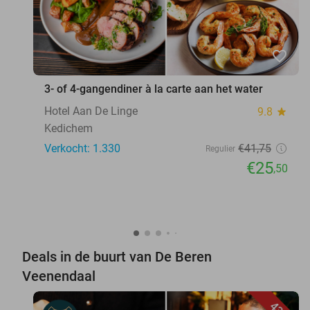
favorite_border
3- of 4-gangendiner à la carte aan het water
Hotel Aan De Linge
9.8
star
Kedichem
Verkocht: 1.330
€41
,75
Regulier
€25
,50
Deals in de buurt van De Beren
Veenendaal