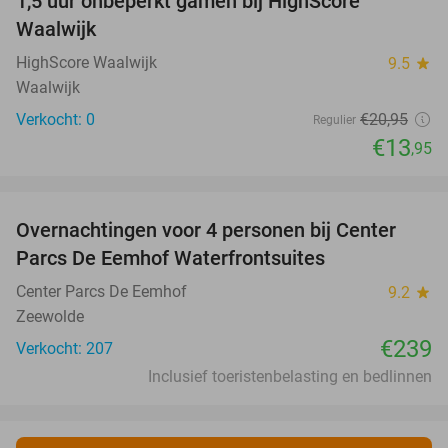
1,5 uur onbeperkt gamen bij HighScore
33%
NEW
Waalwijk
TODAY
HighScore Waalwijk
9.5
star
Waalwijk
Verkocht: 0
€20
,95
Regulier
€13
,95
favorite_border
Overnachtingen voor 4 personen bij Center
Parcs De Eemhof Waterfrontsuites
Center Parcs De Eemhof
9.2
star
Zeewolde
€239
Verkocht: 207
Inclusief toeristenbelasting en bedlinnen