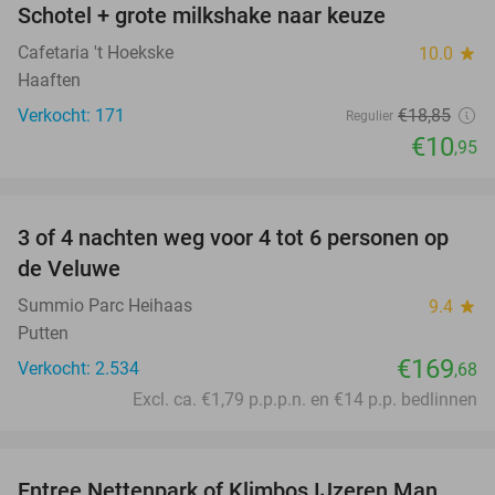
Schotel + grote milkshake naar keuze
42%
Cafetaria 't Hoekske
10.0
star
Haaften
Verkocht: 171
€18
,85
Regulier
€10
,95
favorite_border
3 of 4 nachten weg voor 4 tot 6 personen op
de Veluwe
Summio Parc Heihaas
9.4
star
Putten
€169
Verkocht: 2.534
,68
Excl. ca. €1,79 p.p.p.n. en €14 p.p. bedlinnen
favorite_border
Entree Nettenpark of Klimbos IJzeren Man