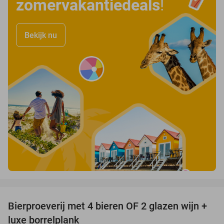
zomervakantiedeals
!
Bekijk nu
favorite_border
Bierproeverij met 4 bieren OF 2 glazen wijn +
30%
luxe borrelplank