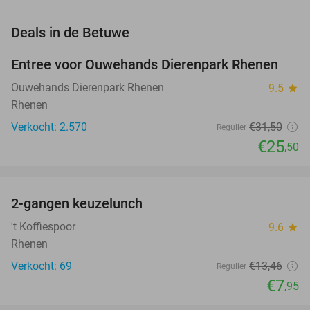
favorite_border
Deals in de Betuwe
Entree voor Ouwehands Dierenpark Rhenen
19%
Ouwehands Dierenpark Rhenen
9.5
star
Rhenen
Verkocht: 2.570
€31
,50
Regulier
€25
,50
favorite_border
2-gangen keuzelunch
41%
NEW
TODAY
't Koffiespoor
9.6
star
Rhenen
Verkocht: 69
€13
,46
Regulier
€7
,95
favorite_border