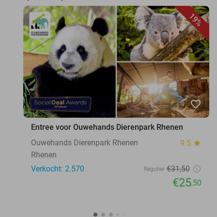
19%
favorite_border
Entree voor Ouwehands Dierenpark Rhenen
Ouwehands Dierenpark Rhenen
9.5
star
Rhenen
Verkocht: 2.570
€31
,50
Regulier
€25
,50