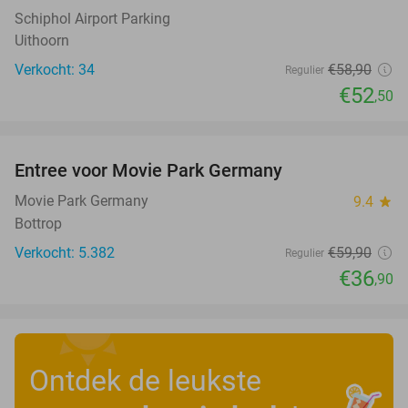
Schiphol Airport Parking
Uithoorn
Verkocht: 34
€58
,90
Regulier
€52
,50
favorite_border
Entree voor Movie Park Germany
38%
Movie Park Germany
9.4
star
Bottrop
Verkocht: 5.382
€59
,90
Regulier
€36
,90
Ontdek de leukste