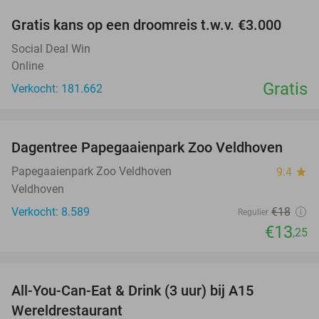
Gratis kans op een droomreis t.w.v. €3.000
Social Deal Win
Online
Gratis
Verkocht: 181.662
favorite_border
Dagentree Papegaaienpark Zoo Veldhoven
26%
Papegaaienpark Zoo Veldhoven
9.4
star
Veldhoven
Verkocht: 8.589
€18
Regulier
€13
,25
favorite_border
All-You-Can-Eat & Drink (3 uur) bij A15
19%
Wereldrestaurant