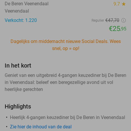
De Beren Veenendaal
9.7
star
Veenendaal
Verkocht: 1.220
€47
,70
Regulier
€25
,95
Dagelijks om middernacht nieuwe Social Deals. Wees
snel, op = op!
In het kort
Geniet van een uitgebreid 4-gangen keuzediner bij De Beren
in Veenendaal: beleef een beregezellige avond uit vol
heerlijke gerechten
Highlights
Heerlijk 4-gangen keuzediner bij De Beren in Veenendaal
Zie hier de inhoud van de deal