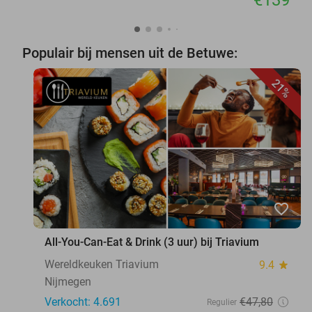
Populair bij mensen uit de Betuwe:
21%
favorite_border
All-You-Can-Eat & Drink (3 uur) bij Triavium
Wereldkeuken Triavium
9.4
star
Nijmegen
Verkocht: 4.691
€47
,80
Regulier