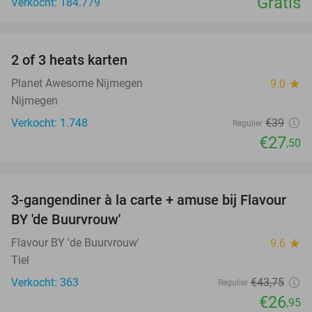
Gratis
Verkocht: 184.779
favorite_border
2 of 3 heats karten
29%
Planet Awesome Nijmegen
9.0
star
Nijmegen
Verkocht: 1.748
€39
Regulier
€27
,50
favorite_border
3-gangendiner à la carte + amuse bij Flavour
38%
BY 'de Buurvrouw'
Flavour BY 'de Buurvrouw'
9.6
star
Tiel
Verkocht: 363
€43
,75
Regulier
€26
,95