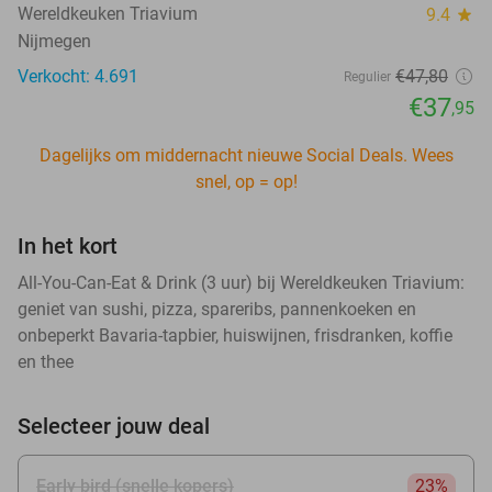
Wereldkeuken Triavium
9.4
star
Nijmegen
Verkocht: 4.691
€47
,80
Regulier
€37
,95
Dagelijks om middernacht nieuwe Social Deals. Wees
snel, op = op!
In het kort
All-You-Can-Eat & Drink (3 uur) bij Wereldkeuken Triavium:
geniet van sushi, pizza, spareribs, pannenkoeken en
onbeperkt Bavaria-tapbier, huiswijnen, frisdranken, koffie
en thee
Selecteer jouw deal
Early bird (snelle kopers)
23%