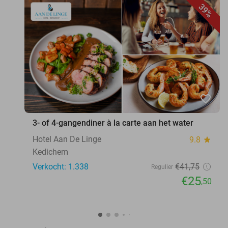
39%
favorite_border
3- of 4-gangendiner à la carte aan het water
Hotel Aan De Linge
9.8
star
Kedichem
Verkocht: 1.338
€41
,75
Regulier
€25
,50