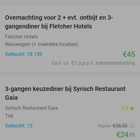
favorite_border
Overnachting voor 2 + evt. ontbijt en 3-
gangendiner bij Fletcher Hotels
Fletcher Hotels
Nieuwegein (+ meerdere locaties)
€45
Verkocht: 18.130
Excl. ca. €3 p.p.p.n. toeristenbelasting
favorite_border
3-gangen keuzediner bij Syrisch Restaurant
32%
Gaia
Syrisch Restaurant Gaia
9.3
star
Tiel
Verkocht: 13
€36
,50
Regulier
€24
,95