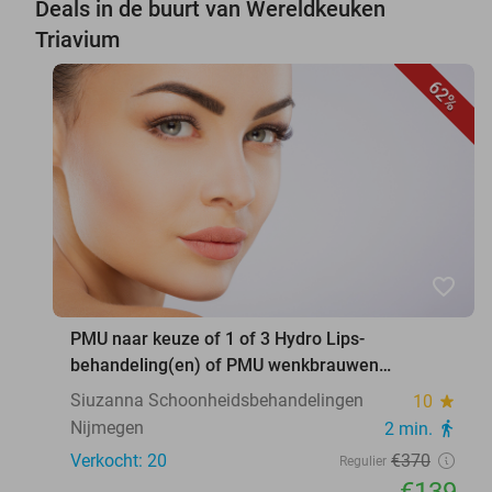
Deals in de buurt van Wereldkeuken
Triavium
62%
favorite_border
PMU naar keuze of 1 of 3 Hydro Lips-
behandeling(en) of PMU wenkbrauwen
verwijderen
Siuzanna Schoonheidsbehandelingen
10
star
Nijmegen
2 min.
directions_walk
Verkocht: 20
€370
Regulier
€139