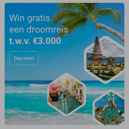
Win gratis
een droomreis
t.w.v. €3.000
Doe mee!