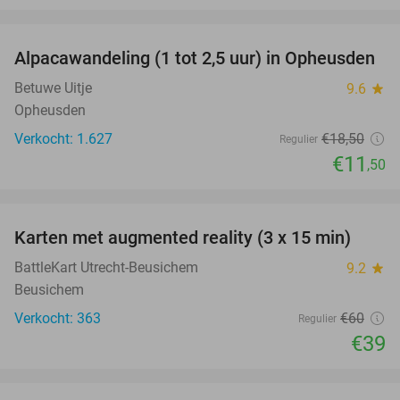
favorite_border
Alpacawandeling (1 tot 2,5 uur) in Opheusden
38%
Betuwe Uitje
9.6
star
Opheusden
Verkocht: 1.627
€18
,50
Regulier
€11
,50
favorite_border
Karten met augmented reality (3 x 15 min)
35%
BattleKart Utrecht-Beusichem
9.2
star
Beusichem
Verkocht: 363
€60
Regulier
€39
favorite_border