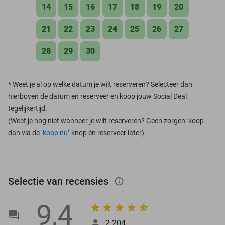
14
15
16
17
18
19
20
21
22
23
24
25
26
27
28
29
30
*
Weet je al op welke datum je wilt reserveren? Selecteer dan
hierboven de datum en reserveer en koop jouw Social Deal
tegelijkertijd.
(Weet je nog niet wanneer je wilt reserveren? Geen zorgen: koop
dan via de ‘
koop nu
’-knop én reserveer later)
Selectie van recensies
info_outlined
9,4
2.204