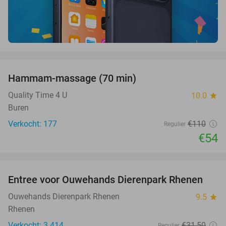
favorite_border
Hammam-massage (70 min)
51%
Quality Time 4 U
10.0
star
Buren
Verkocht: 177
€110
Regulier
€54
favorite_border
Entree voor Ouwehands Dierenpark Rhenen
19%
Ouwehands Dierenpark Rhenen
9.5
star
Rhenen
Verkocht: 3.414
€31
,50
Regulier