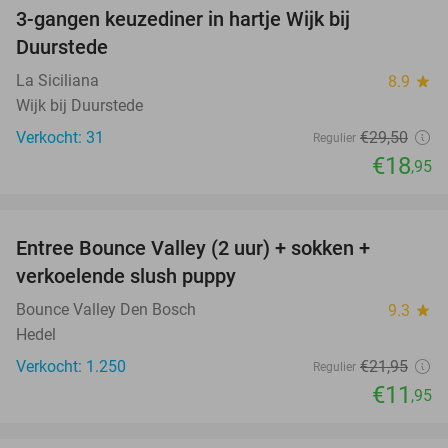
3-gangen keuzediner in hartje Wijk bij
36%
Duurstede
La Siciliana
8.9
star
Wijk bij Duurstede
Verkocht: 31
€29
,50
Regulier
€18
,95
favorite_border
Entree Bounce Valley (2 uur) + sokken +
46%
verkoelende slush puppy
Bounce Valley Den Bosch
9.3
star
Hedel
Verkocht: 1.250
€21
,95
Regulier
€11
,95
favorite_border