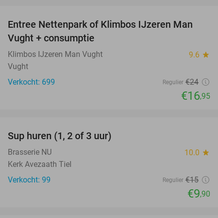
favorite_border
Entree Nettenpark of Klimbos IJzeren Man
29%
Vught + consumptie
Klimbos IJzeren Man Vught
9.6
star
Vught
Verkocht: 699
€24
Regulier
€16
,95
favorite_border
Sup huren (1, 2 of 3 uur)
34%
Brasserie NU
10.0
star
Kerk Avezaath Tiel
Verkocht: 99
€15
Regulier
€9
,90