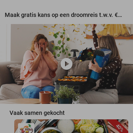
Maak gratis kans op een droomreis t.w.v. €3.000!
play_circle
Vaak samen gekocht
40%