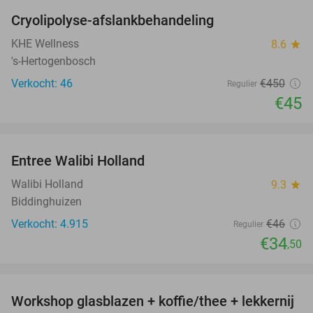
Cryolipolyse-afslankbehandeling
90%
KHE Wellness
8.6
star
's-Hertogenbosch
Verkocht: 46
€450
Regulier
€45
favorite_border
Entree Walibi Holland
25%
Walibi Holland
9.3
star
Biddinghuizen
Verkocht: 4.915
€46
Regulier
€34
,50
favorite_border
Workshop glasblazen + koffie/thee + lekkernij
68%