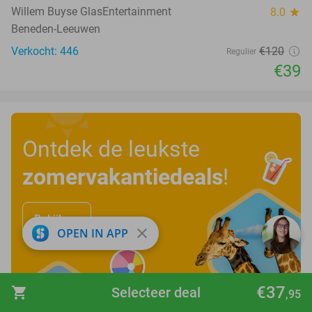
Willem Buyse GlasEntertainment
8.0
star
Beneden-Leeuwen
Verkocht: 446
€120
Regulier
€39
Ontdek de leukste
zomervakantiedeals
!
Bekijk nu
close
OPEN IN APP
€37
shopping_cart
Selecteer deal
,95