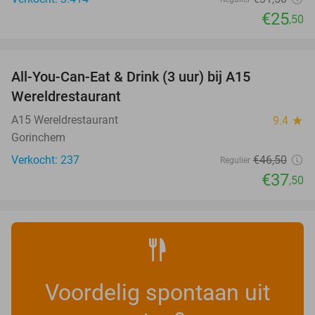
€25
,50
favorite_border
All-You-Can-Eat & Drink (3 uur) bij A15
19%
Wereldrestaurant
A15 Wereldrestaurant
9.4
star
Gorinchem
Verkocht: 237
€46
,50
Regulier
€37
,50
Voordelig spontaan uit