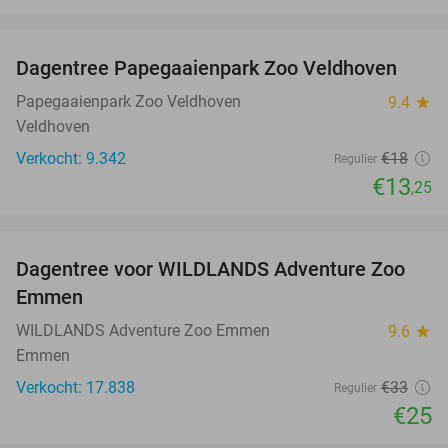
favorite_border
Dagentree Papegaaienpark Zoo Veldhoven
26%
Papegaaienpark Zoo Veldhoven
9.4
star
Veldhoven
Verkocht: 9.342
€18
Regulier
€13
,25
favorite_border
Dagentree voor WILDLANDS Adventure Zoo
24%
Emmen
WILDLANDS Adventure Zoo Emmen
9.6
star
Emmen
Verkocht: 17.838
€33
Regulier
€25