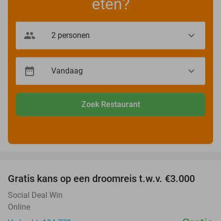
eten?
Zoek Restaurant
favorite_border
Gratis kans op een droomreis t.w.v. €3.000
Social Deal Win
Online