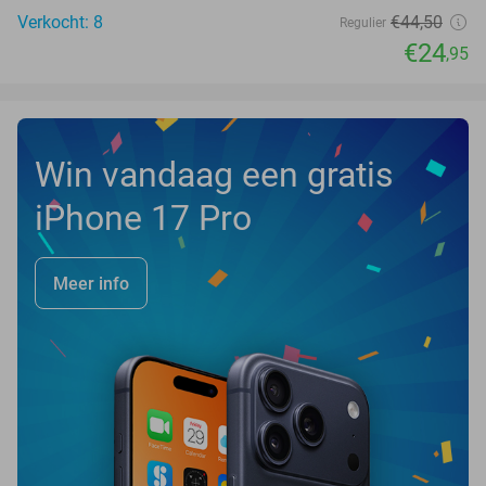
Verkocht: 8
€44
,50
Regulier
€24
,95
Win vandaag een gratis
iPhone 17 Pro
Meer info