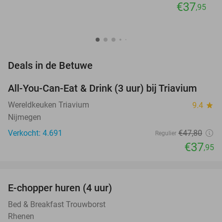
€37
,95
favorite_border
Deals in de Betuwe
All-You-Can-Eat & Drink (3 uur) bij Triavium
21%
Wereldkeuken Triavium
9.4
star
Nijmegen
Verkocht: 4.691
€47
,80
Regulier
€37
,95
favorite_border
E-chopper huren (4 uur)
44%
NEW
TODAY
Bed & Breakfast Trouwborst
Rhenen