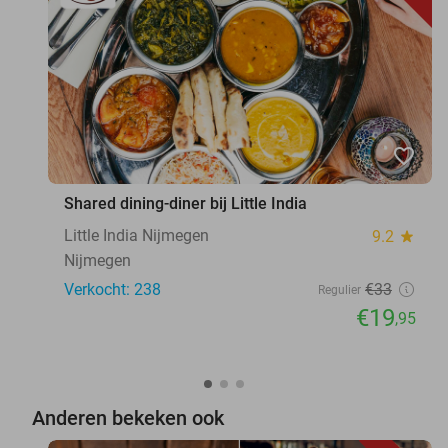
favorite_border
Shared dining-diner bij Little India
Little India Nijmegen
9.2
star
Nijmegen
Verkocht: 238
€33
Regulier
€19
,95
Anderen bekeken ook