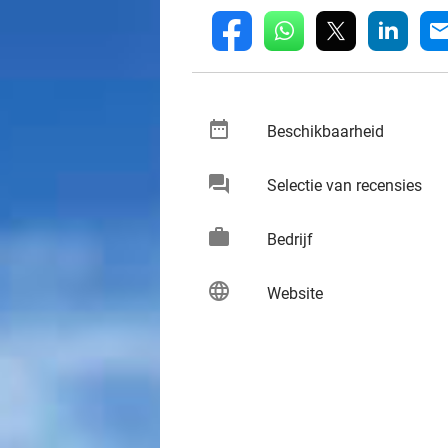
whatsapp
linkedin
fb
mai
date_range
keybo
Beschikbaarheid
chat
keybo
Selectie van recensies
work
keybo
Bedrijf
language
keybo
Website