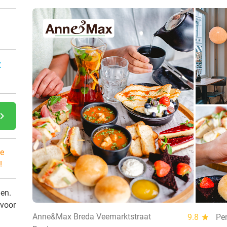
:
gate_next
e
!
den.
 voor
Anne&Max Breda Veemarktstraat
9.8
star
Per