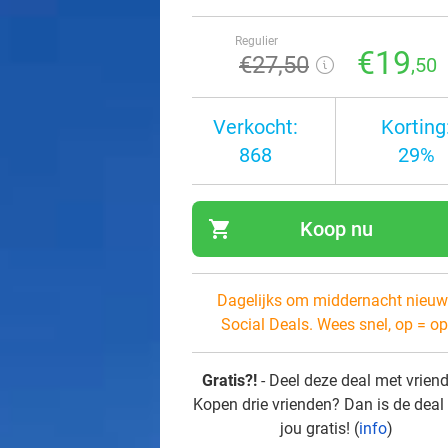
Regulier
€19
€27
,50
,50
Verkocht:
Korting
868
29%
shopping_cart
Koop nu
navi
Dagelijks om middernacht nieuw
Social Deals. Wees snel, op = op
Gratis?!
- Deel deze deal met vrien
Kopen drie vrienden? Dan is de deal
jou gratis! (
info
)