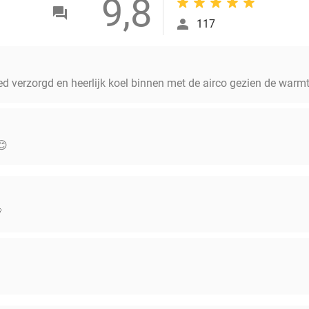
9,8
117
oed verzorgd en heerlijk koel binnen met de airco gezien de war
😊
