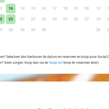
5
16
14
15
16
17
18
19
20
12
1
2
23
21
22
23
24
25
26
27
19
2
9
30
28
29
30
26
2
ren? Selecteer dan hierboven de datum en reserveer en koop jouw Social Dea
en? Geen zorgen: koop dan via de ‘
koop nu
’-knop én reserveer later)