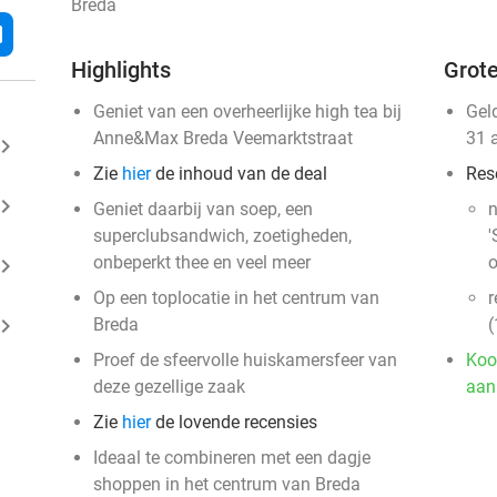
Breda
l
Highlights
Grote
Geniet van een overheerlijke high tea bij
Gel
Anne&Max Breda Veemarktstraat
31 
ard_arrow_right
Zie
hier
de inhoud van de deal
Res
ard_arrow_right
Geniet daarbij van soep, een
n
superclubsandwich, zoetigheden,
'
onbeperkt thee en veel meer
o
ard_arrow_right
Op een toplocatie in het centrum van
r
ard_arrow_right
Breda
(
Proef de sfeervolle huiskamersfeer van
Koo
deze gezellige zaak
aan
Zie
hier
de lovende recensies
Ideaal te combineren met een dagje
shoppen in het centrum van Breda