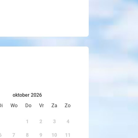
oktober 2026
Di
Wo
Do
Vr
Za
Zo
1
2
3
4
6
7
8
9
10
11