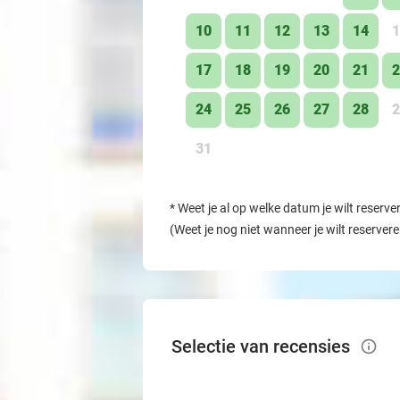
10
11
12
13
14
1
17
18
19
20
21
2
24
25
26
27
28
2
31
*
Weet je al op welke datum je wilt reserve
(Weet je nog niet wanneer je wilt reserver
Selectie van recensies
info_outlined