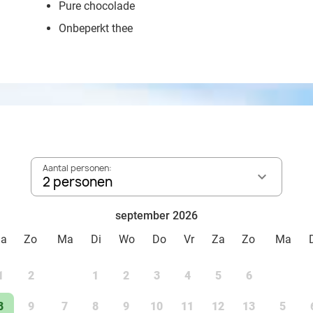
Pure chocolade
Onbeperkt thee
Aantal personen:
2 personen
september 2026
Za
Zo
Ma
Di
Wo
Do
Vr
Za
Zo
Ma
1
2
1
2
3
4
5
6
8
9
7
8
9
10
11
12
13
5