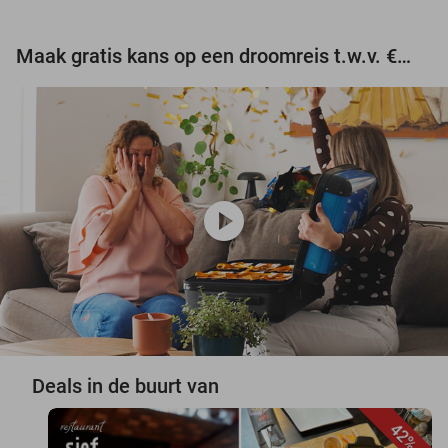
Maak gratis kans op een droomreis t.w.v. €3.000!
play_circle
Deals in de buurt van
42%