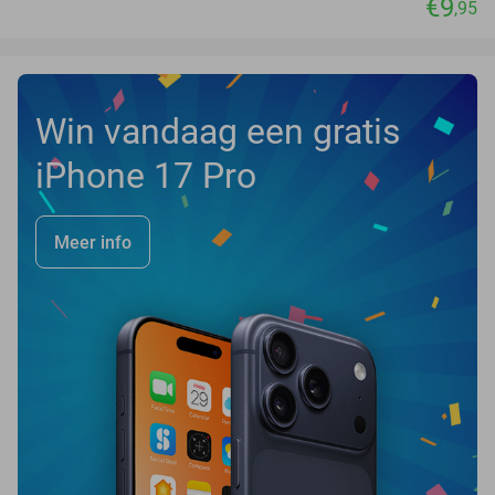
€9
,95
Win vandaag een gratis
iPhone 17 Pro
Meer info