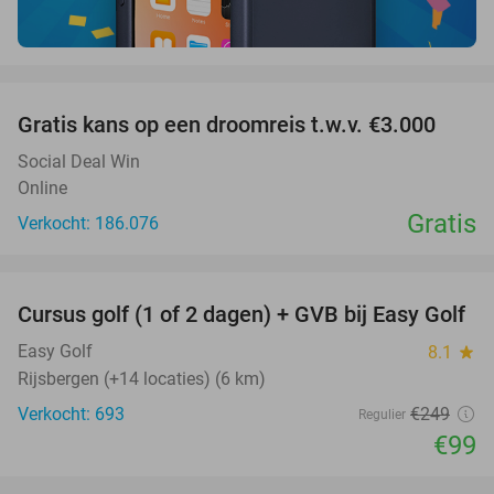
favorite_border
Gratis kans op een droomreis t.w.v. €3.000
Social Deal Win
Online
Gratis
Verkocht: 186.076
favorite_border
Cursus golf (1 of 2 dagen) + GVB bij Easy Golf
60%
Easy Golf
8.1
star
Rijsbergen (+14 locaties) (6 km)
Verkocht: 693
€249
Regulier
€99
favorite_border