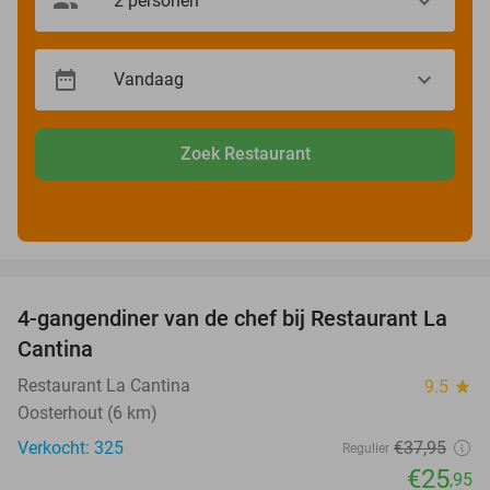
Zoek Restaurant
favorite_border
4-gangendiner van de chef bij Restaurant La
32%
Cantina
Restaurant La Cantina
9.5
star
Oosterhout (6 km)
Verkocht: 325
€37
,95
Regulier
€25
,95