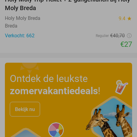
34%
Moly Breda
Holy Moly Breda
9.4
star
Breda
Verkocht: 662
€40
,70
Regulier
€27
Ontdek de leukste
zomervakantiedeals
!
Bekijk nu