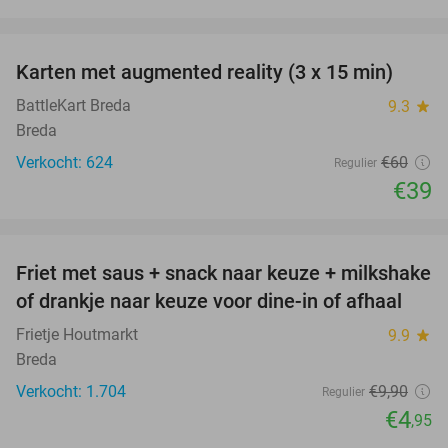
favorite_border
Karten met augmented reality (3 x 15 min)
35%
BattleKart Breda
9.3
star
Breda
Verkocht: 624
€60
Regulier
€39
favorite_border
Friet met saus + snack naar keuze + milkshake
50%
of drankje naar keuze voor dine-in of afhaal
Frietje Houtmarkt
9.9
star
Breda
Verkocht: 1.704
€9
,90
Regulier
€4
,95