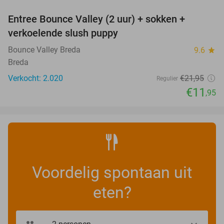
Entree Bounce Valley (2 uur) + sokken +
46%
verkoelende slush puppy
Bounce Valley Breda
9.6
star
Breda
Verkocht: 2.020
€21
,95
Regulier
€11
,95
Voordelig spontaan uit
eten?