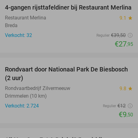
4-gangen rijsttafeldiner bij Restaurant Merlina
29%
Restaurant Merlina
9.1
star
Breda
Verkocht: 32
€39
,50
Regulier
€27
,95
favorite_border
Rondvaart door Nationaal Park De Biesbosch
21%
(2 uur)
Rondvaartbedrijf Zilvermeeuw
9.8
star
Drimmelen (10 km)
Verkocht: 2.724
€12
Regulier
€9
,50
favorite_border