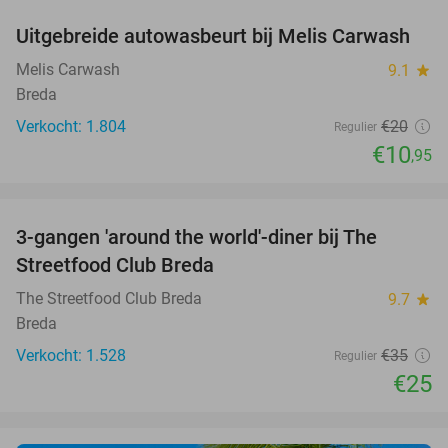
Uitgebreide autowasbeurt bij Melis Carwash
45%
Melis Carwash
9.1
star
Breda
Verkocht: 1.804
€20
Regulier
€10
,95
favorite_border
3-gangen 'around the world'-diner bij The
29%
Streetfood Club Breda
The Streetfood Club Breda
9.7
star
Breda
Verkocht: 1.528
€35
Regulier
€25