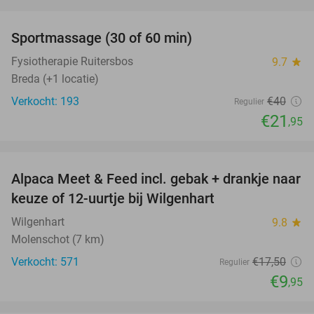
favorite_border
Sportmassage (30 of 60 min)
45%
Fysiotherapie Ruitersbos
9.7
star
Breda (+1 locatie)
Verkocht: 193
€40
Regulier
€21
,95
favorite_border
Alpaca Meet & Feed incl. gebak + drankje naar
43%
keuze of 12-uurtje bij Wilgenhart
Wilgenhart
9.8
star
Molenschot (7 km)
Verkocht: 571
€17
,50
Regulier
€9
,95
favorite_border