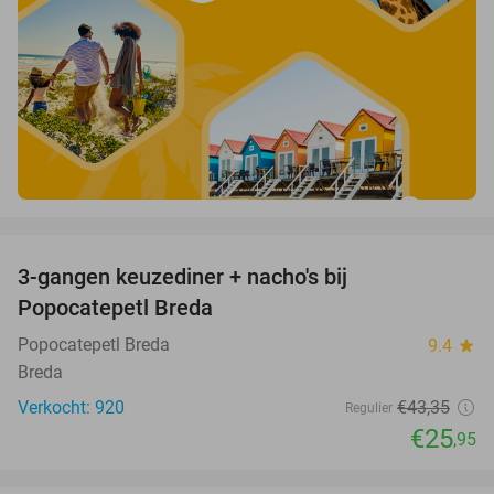
favorite_border
3-gangen keuzediner + nacho's bij
40%
Popocatepetl Breda
Popocatepetl Breda
9.4
star
Breda
Verkocht: 920
€43
,35
Regulier
€25
,95
favorite_border