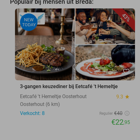
Populair bij mensen uit Breda:
43%
NEW
TODAY
favorite_border
3-gangen keuzediner bij Eetcafé 't Hemeltje
Eetcafé 't Hemeltje Oosterhout
9.3
star
Oosterhout (6 km)
Verkocht: 8
€40
Regulier
€22
,95