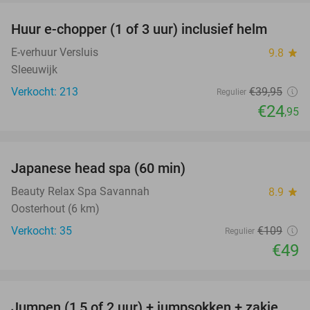
Huur e-chopper (1 of 3 uur) inclusief helm
38%
E-verhuur Versluis
9.8
star
Sleeuwijk
Verkocht: 213
€39
,95
Regulier
€24
,95
favorite_border
Japanese head spa (60 min)
55%
Beauty Relax Spa Savannah
8.9
star
Oosterhout (6 km)
Verkocht: 35
€109
Regulier
€49
favorite_border
Jumpen (1,5 of 2 uur) + jumpsokken + zakje