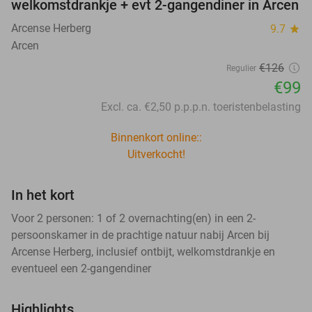
welkomstdrankje + evt 2-gangendiner in Arcen
Arcense Herberg
9.7
star
Arcen
€126
Regulier
€99
Excl. ca. €2,50 p.p.p.n. toeristenbelasting
Binnenkort online::
Uitverkocht!
In het kort
Voor 2 personen: 1 of 2 overnachting(en) in een 2-
persoonskamer in de prachtige natuur nabij Arcen bij
Arcense Herberg, inclusief ontbijt, welkomstdrankje en
eventueel een 2-gangendiner
Highlights