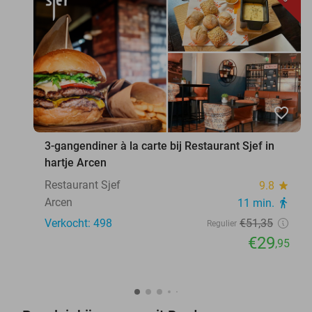
favorite_border
3-gangendiner à la carte bij Restaurant Sjef in
hartje Arcen
Restaurant Sjef
9.8
star
Arcen
11 min.
directions_walk
Verkocht: 498
€51
,35
Regulier
€29
,95