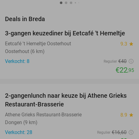
favorite_border
Deals in Breda
3-gangen keuzediner bij Eetcafé 't Hemeltje
43%
NEW
TODAY
Eetcafé 't Hemeltje Oosterhout
9.3
star
Oosterhout (6 km)
Verkocht: 8
€40
Regulier
€22
,95
favorite_border
2-gangenlunch naar keuze bij Athene Grieks
40%
NEW
Restaurant-Brasserie
TODAY
Athene Grieks Restaurant-Brasserie
8.9
star
Dongen (9 km)
Verkocht: 28
€16
,60
Regulier