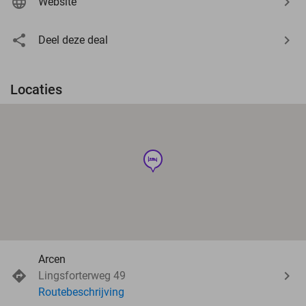
Website
Deel deze deal
Locaties
hotel
Arcen
Lingsforterweg 49
Routebeschrijving