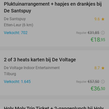
Pluktuinarrangement + hapjes en drankjes bij
41%
De Santspuy
De Santspuy
9.6
star
Etten-Leur (6 km)
Verkocht: 702
€31
,85
Regulier
€18
,95
favorite_border
2 of 3 heats karten bij De Voltage
37%
De Voltage Indoor Entertainment
8.7
star
Tilburg
Verkocht: 1.645
€57
,50
Regulier
€36
,50
favorite_border
Holy Moly Trip Ticket + 2-gangenlunch bij Holy