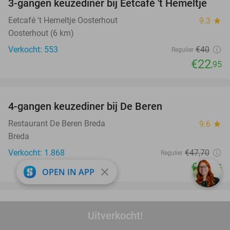
3-gangen keuzediner bij Eetcafé 't Hemeltje
43%
Eetcafé 't Hemeltje Oosterhout
9.3
star
Oosterhout (6 km)
Verkocht: 553
€40
Regulier
€22
,95
favorite_border
4-gangen keuzediner bij De Beren
46%
Restaurant De Beren Breda
9.6
star
Breda
Verkocht: 1.868
€47
,70
Regulier
€25
,95
close
OPEN IN APP
favorite_border
3-gangen keuzediner bij Go Fresh Foodbar
33%
Uitverkocht!
Go Fresh Foodbar
9.5
star