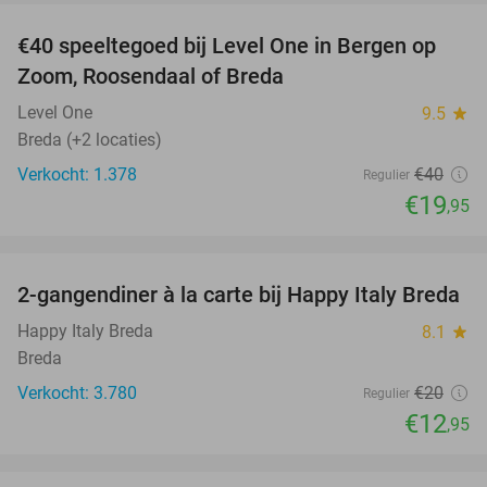
€40 speeltegoed bij Level One in Bergen op
50%
Zoom, Roosendaal of Breda
Level One
9.5
star
Breda (+2 locaties)
Verkocht: 1.378
€40
Regulier
€19
,95
favorite_border
2-gangendiner à la carte bij Happy Italy Breda
35%
Happy Italy Breda
8.1
star
Breda
Verkocht: 3.780
€20
Regulier
€12
,95
favorite_border