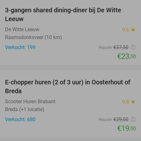
3-gangen shared dining-diner bij De Witte
37%
Leeuw
De Witte Leeuw
9.6
star
Raamsdonksveer (10 km)
Verkocht: 199
€37
,50
Regulier
€23
,50
favorite_border
E-chopper huren (2 of 3 uur) in Oosterhout of
34%
Breda
Scooter Huren Brabant
9.8
star
Breda (+1 locatie)
Verkocht: 680
€29
,50
Regulier
€19
,50
favorite_border