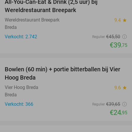
All-You-Can-Eat & Drink (2,5 uur) bij
13%
Wereldrestaurant Breepark
Wereldrestaurant Breepark
9.4
star
Breda
Verkocht: 2.742
€45
,50
Regulier
€39
,75
favorite_border
Bowlen (60 min) + portie bitterballen bij Vier
37%
Hoog Breda
Vier Hoog Breda
9.6
star
Breda
Verkocht: 366
€39
,65
Regulier
€24
,95
favorite_border