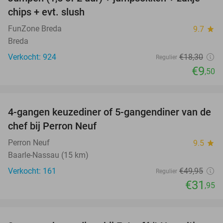
48%
chips + evt. slush
FunZone Breda
9.7
star
Breda
Verkocht: 924
€18
,30
Regulier
€9
,50
favorite_border
4-gangen keuzediner of 5-gangendiner van de
36%
chef bij Perron Neuf
Perron Neuf
9.5
star
Baarle-Nassau (15 km)
Verkocht: 161
€49
,95
Regulier
€31
,95
favorite_border