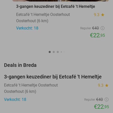
3-gangen keuzediner bij Eetcafé 't Hemeltje
Eetcafé 't Hemeltje Oosterhout
9.3
star
Oosterhout (6 km)
Verkocht: 18
€40
Regulier
€22
,95
favorite_border
Deals in Breda
3-gangen keuzediner bij Eetcafé 't Hemeltje
43%
NEW
TODAY
Eetcafé 't Hemeltje Oosterhout
9.3
star
Oosterhout (6 km)
Verkocht: 18
€40
Regulier
€22
,95