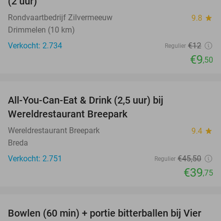
(2 uur)
Rondvaartbedrijf Zilvermeeuw
9.8
star
Drimmelen (10 km)
Verkocht: 2.734
€12
Regulier
€9
,50
favorite_border
All-You-Can-Eat & Drink (2,5 uur) bij
13%
Wereldrestaurant Breepark
Wereldrestaurant Breepark
9.4
star
Breda
Verkocht: 2.751
€45
,50
Regulier
€39
,75
favorite_border
Bowlen (60 min) + portie bitterballen bij Vier
37%