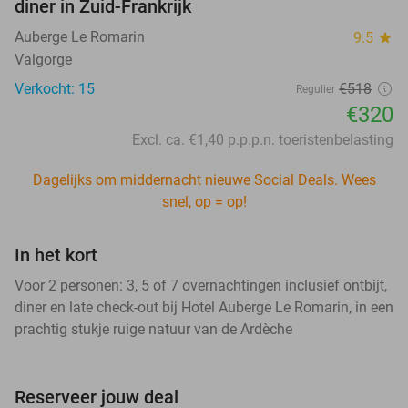
diner in Zuid-Frankrijk
Auberge Le Romarin
9.5
star
Valgorge
Verkocht: 15
€518
Regulier
€320
Excl. ca. €1,40 p.p.p.n. toeristenbelasting
Dagelijks om middernacht nieuwe Social Deals. Wees
snel, op = op!
In het kort
Voor 2 personen: 3, 5 of 7 overnachtingen inclusief ontbijt,
diner en late check-out bij Hotel Auberge Le Romarin, in een
prachtig stukje ruige natuur van de Ardèche
Reserveer jouw deal