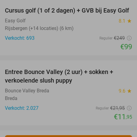
Cursus golf (1 of 2 dagen) + GVB bij Easy Golf
60%
Easy Golf
8.1
star
Rijsbergen (+14 locaties) (6 km)
Verkocht: 693
€249
Regulier
€99
favorite_border
Entree Bounce Valley (2 uur) + sokken +
46%
verkoelende slush puppy
Bounce Valley Breda
9.6
star
Breda
Verkocht: 2.027
€21
,95
Regulier
€11
,95