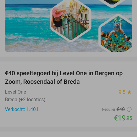
favorite_border
€40 speeltegoed bij Level One in Bergen op
50%
Zoom, Roosendaal of Breda
Level One
9.5
star
Breda (+2 locaties)
Verkocht: 1.401
€40
Regulier
€19
,95
favorite_border