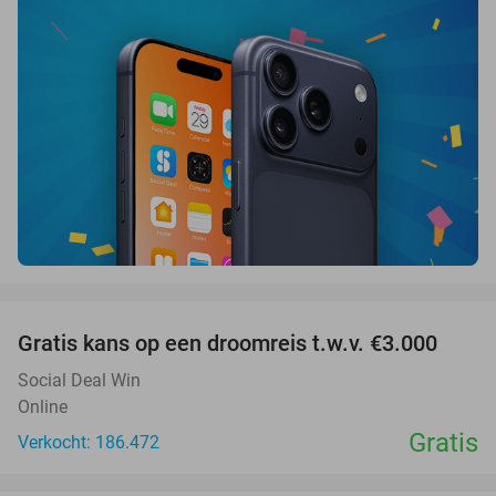
favorite_border
Gratis kans op een droomreis t.w.v. €3.000
Social Deal Win
Online
Gratis
Verkocht: 186.472
favorite_border