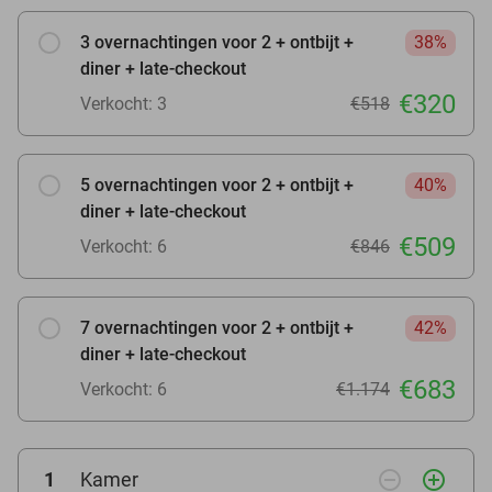
3 overnachtingen voor 2 + ontbijt +
38%
diner + late-checkout
€320
Verkocht: 3
€518
5 overnachtingen voor 2 + ontbijt +
40%
diner + late-checkout
€509
Verkocht: 6
€846
7 overnachtingen voor 2 + ontbijt +
42%
diner + late-checkout
€683
Verkocht: 6
€1.174
remove_circle_outline
add_circle_outline
1
Kamer