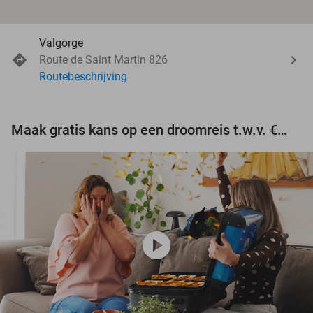
Valgorge
Route de Saint Martin 826
Routebeschrijving
Maak gratis kans op een droomreis t.w.v. €3.000!
play_circle