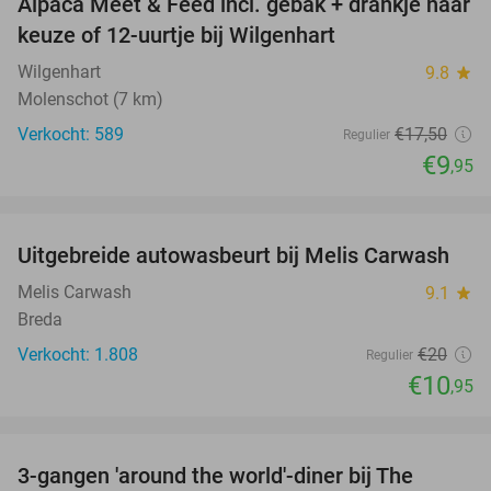
Alpaca Meet & Feed incl. gebak + drankje naar
43%
keuze of 12-uurtje bij Wilgenhart
Wilgenhart
9.8
star
Molenschot (7 km)
Verkocht: 589
€17
,50
Regulier
€9
,95
favorite_border
Uitgebreide autowasbeurt bij Melis Carwash
45%
Melis Carwash
9.1
star
Breda
Verkocht: 1.808
€20
Regulier
€10
,95
favorite_border
3-gangen 'around the world'-diner bij The
29%