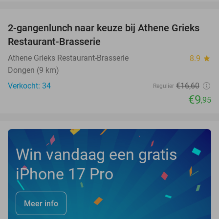
favorite_border
2-gangenlunch naar keuze bij Athene Grieks
40%
NEW
Restaurant-Brasserie
TODAY
Athene Grieks Restaurant-Brasserie
8.9
star
Dongen (9 km)
Verkocht: 34
€16
,60
Regulier
€9
,95
Win vandaag een gratis
iPhone 17 Pro
Meer info