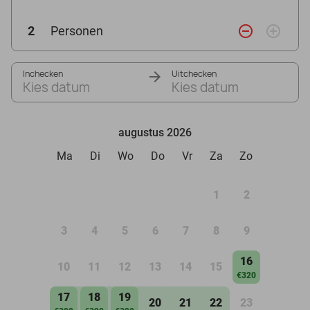
remove_circle_outline
add_circle_outline
2
Personen
Inchecken
Uitchecken
Kies datum
Kies datum
augustus 2026
Ma
Di
Wo
Do
Vr
Za
Zo
1
2
3
4
5
6
7
8
9
16
10
11
12
13
14
15
€320
17
18
19
20
21
22
23