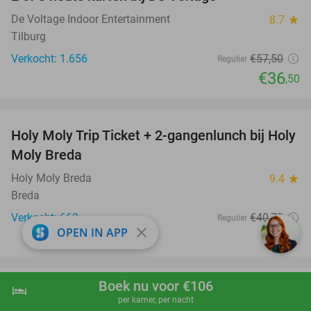
37%
De Voltage Indoor Entertainment
8.7
star
Tilburg
Verkocht: 1.656
€57
,50
Regulier
€36
,50
favorite_border
Holy Moly Trip Ticket + 2-gangenlunch bij Holy
34%
Moly Breda
Holy Moly Breda
9.4
star
Breda
Verkocht: 662
€40
,70
Regulier
close
OPEN IN APP
€27
Boek nu voor €106
hotel
shopping_cart
Boek nu
navigate_next
per kamer, per nacht