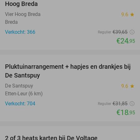
Hoog Breda
Vier Hoog Breda
9.6
star
Breda
Verkocht: 366
€39
,65
Regulier
€24
,95
favorite_border
Pluktuinarrangement + hapjes en drankjes bij
41%
De Santspuy
De Santspuy
9.6
star
Etten-Leur (6 km)
Verkocht: 704
€31
,85
Regulier
€18
,95
favorite_border
2 of 3 heats karten bij De Voltage