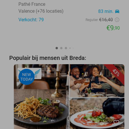
Pathé France
Valence (+76 locaties)
83 min.
directions_car
Verkocht: 79
€16
,40
Regulier
€9
,90
Populair bij mensen uit Breda:
43%
NEW
TODAY
favorite_border