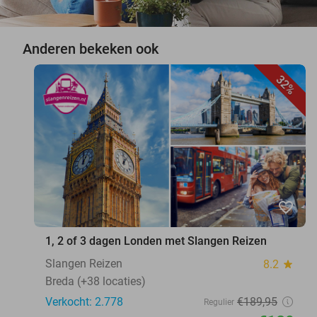
Anderen bekeken ook
32%
favorite_border
1, 2 of 3 dagen Londen met Slangen Reizen
Slangen Reizen
8.2
star
Breda (+38 locaties)
Verkocht: 2.778
€189
,95
Regulier