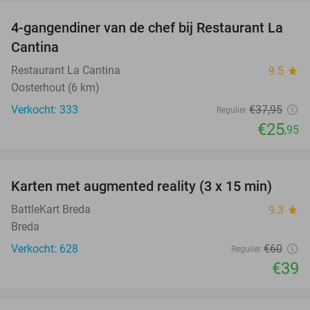
4-gangendiner van de chef bij Restaurant La
32%
Cantina
Restaurant La Cantina
9.5
star
Oosterhout (6 km)
Verkocht: 333
€37
,95
Regulier
€25
,95
favorite_border
Karten met augmented reality (3 x 15 min)
35%
BattleKart Breda
9.3
star
Breda
Verkocht: 628
€60
Regulier
€39
favorite_border