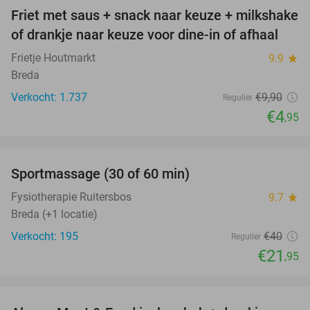
Friet met saus + snack naar keuze + milkshake
50%
of drankje naar keuze voor dine-in of afhaal
Frietje Houtmarkt
9.9
star
Breda
Verkocht: 1.737
€9
,90
Regulier
€4
,95
favorite_border
Sportmassage (30 of 60 min)
45%
Fysiotherapie Ruitersbos
9.7
star
Breda (+1 locatie)
Verkocht: 195
€40
Regulier
€21
,95
favorite_border