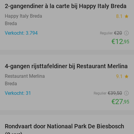
2-gangendiner à la carte bij Happy Italy Breda
35%
Happy Italy Breda
8.1
star
Breda
Verkocht: 3.794
€20
Regulier
€12
,95
favorite_border
4-gangen rijsttafeldiner bij Restaurant Merlina
29%
Restaurant Merlina
9.1
star
Breda
Verkocht: 31
€39
,50
Regulier
€27
,95
favorite_border
Rondvaart door Nationaal Park De Biesbosch
21%