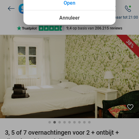
Open
Annuleer
Bereikbaar tot 21:00
Ontdek 15.000+ deals
7 dagen per week beschikbaar
38%
10+ miljoen leden
9,4
op basis van
206.215 reviews
Ontdek 15.000+ deals
7 dagen per week beschikbaar
10+ miljoen leden
favorite_border
3, 5 of 7 overnachtingen voor 2 + ontbijt +