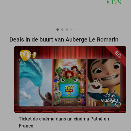
€129
Deals in de buurt van Auberge Le Romarin
40%
favorite_border
Ticket de cinéma dans un cinéma Pathé en
France