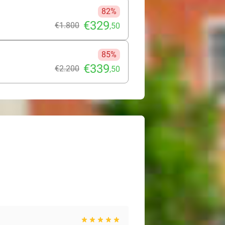
82%
€329
€1.800
,50
85%
€339
€2.200
,50