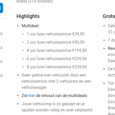
Breda (+19 locaties)
l
Highlights
Grote
Multideal:
Gel
31 
ard_arrow_right
1 uur luxe verhuisservice €39,50
7 d
2 uur luxe verhuisservice €89,50
ard_arrow_right
Res
4 uur luxe verhuisservice €199,50
e-m
6 uur luxe verhuisservice €329,50
Dea
ard_arrow_right
8 uur luxe verhuisservice €339,50
De t
ard_arrow_right
Geen gedoe met verhuizen door een
dich
verhuisservice met 2 verhuizers en een
Tot
verhuiswagen
Den
Zie
hier
de inhoud van de multideals
Alm
Eind
Jouw verhuizing is zo gepiept en je
Bre
spullen worden veilig en snel verplaatst
Ape