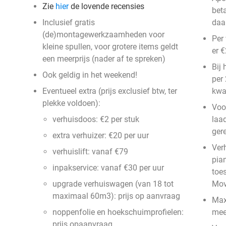
Zie
hier
de lovende recensies
bet
Inclusief gratis
daa
(de)montagewerkzaamheden voor
Per 
kleine spullen, voor grotere items geldt
er 
een meerprijs (nader af te spreken)
Bij 
Ook geldig in het weekend!
per 
Eventueel extra (prijs exclusief btw, ter
kwa
plekke voldoen):
Voo
verhuisdoos: €2 per stuk
laa
ger
extra verhuizer: €20 per uur
Verh
verhuislift: vanaf €79
pia
inpakservice: vanaf €30 per uur
toe
upgrade verhuiswagen (van 18 tot
Mov
maximaal 60m3): prijs op aanvraag
Max
noppenfolie en hoekschuimprofielen:
mee
prijs opaanvraag