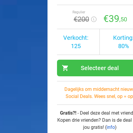
Regulier
€39
€200
,50
Verkocht:
Korting
125
80%
shopping_cart
Selecteer deal
navi
Dagelijks om middernacht nieuw
Social Deals. Wees snel, op = op
Gratis?!
- Deel deze deal met vrien
Kopen drie vrienden? Dan is de deal
jou gratis! (
info
)