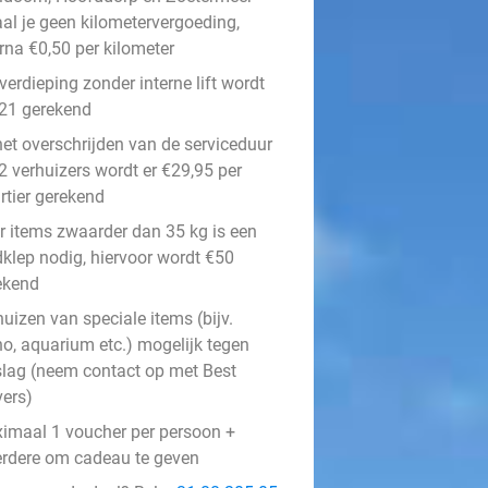
aal je geen kilometervergoeding,
rna €0,50 per kilometer
verdieping zonder interne lift wordt
€21 gerekend
het overschrijden van de serviceduur
2 verhuizers wordt er €29,95 per
rtier gerekend
r items zwaarder dan 35 kg is een
dklep nodig, hiervoor wordt €50
ekend
uizen van speciale items (bijv.
no, aquarium etc.) mogelijk tegen
slag (neem contact op met Best
ers)
imaal 1 voucher per persoon +
rdere om cadeau te geven