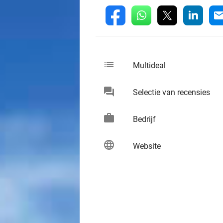
whatsapp
linkedin
fb
mai
list
keybo
Multideal
chat
keybo
Selectie van recensies
work
keybo
Bedrijf
language
keybo
Website