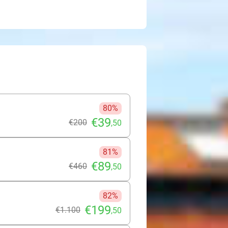
80%
€39
€200
,50
81%
€89
€460
,50
82%
€199
€1.100
,50