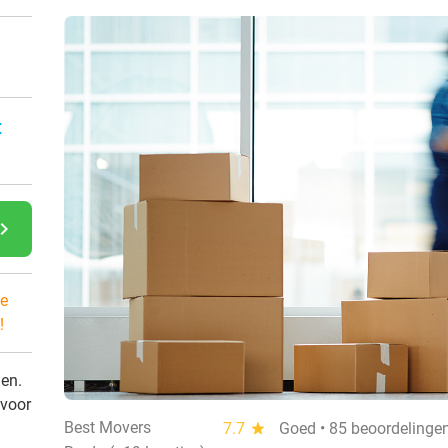
:
gate_next
e
!
den.
 voor
Best Movers
7.7
star
Goed • 85 beoordelinge