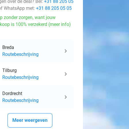
gen over de deal? Bel:
+31 88 205 05
f WhatsApp met:
+31 88 205 05 05
p zonder zorgen, want jouw
koop is 100% verzekerd (meer info)
Breda
Routebeschrijving
Tilburg
Routebeschrijving
Dordrecht
Routebeschrijving
Meer weergeven