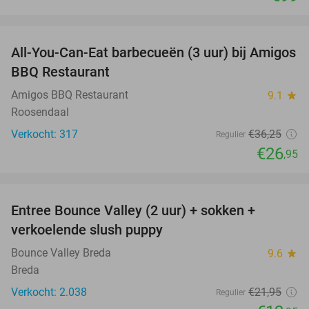
favorite_border
All-You-Can-Eat barbecueën (3 uur) bij Amigos
26%
BBQ Restaurant
Amigos BBQ Restaurant
9.1
star
Roosendaal
Verkocht: 317
€36
,25
Regulier
€26
,95
favorite_border
Entree Bounce Valley (2 uur) + sokken +
41%
verkoelende slush puppy
Bounce Valley Breda
9.6
star
Breda
Verkocht: 2.038
€21
,95
Regulier