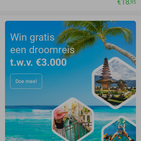
€18
,95
Win gratis
een droomreis
t.w.v. €3.000
Doe mee!