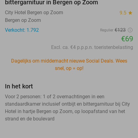
bittergarnituur in Bergen op Zoom
City Hotel Bergen op Zoom
9.5
star
Bergen op Zoom
Verkocht: 1.792
€123
Regulier
€69
Excl. ca. €4 p.p.p.n. toeristenbelasting
Dagelijks om middernacht nieuwe Social Deals. Wees
snel, op = op!
In het kort
Voor 2 personen: 1 of 2 overnachtingen in een
standaardkamer inclusief ontbijt en bittergarnituur bij City
Hotel in hartje Bergen op Zoom, op loopafstand van het
strand en de boulevard