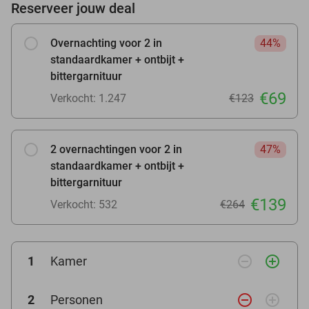
Reserveer jouw deal
Overnachting voor 2 in
44%
standaardkamer + ontbijt +
bittergarnituur
€69
Verkocht: 1.247
€123
2 overnachtingen voor 2 in
47%
standaardkamer + ontbijt +
bittergarnituur
€139
Verkocht: 532
€264
remove_circle_outline
add_circle_outline
1
Kamer
remove_circle_outline
add_circle_outline
2
Personen