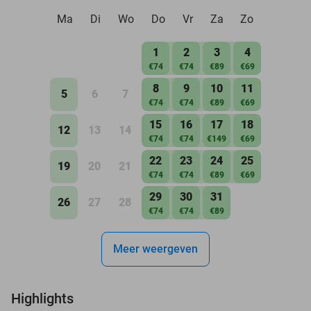
Ma
Di
Wo
Do
Vr
Za
Zo
1
2
3
4
€74
€74
€89
€69
8
9
10
11
5
6
7
€74
€74
€89
€69
15
16
17
18
12
13
14
€74
€74
€149
€69
22
23
24
25
19
20
21
€74
€74
€89
€69
29
30
31
26
27
28
€74
€74
€89
Meer weergeven
Highlights