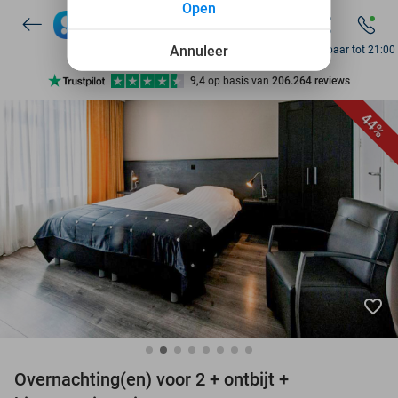
Open
7 dagen per week beschikbaar
10+ miljoen leden
Annuleer
Bereikbaar tot 21:00
9,4
op basis van
206.264 reviews
Ontdek 15.000+ deals
44%
7 dagen per week beschikbaar
10+ miljoen leden
favorite_border
Overnachting(en) voor 2 + ontbijt +