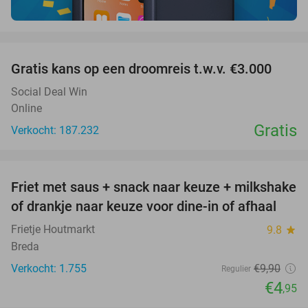
favorite_border
Gratis kans op een droomreis t.w.v. €3.000
Social Deal Win
Online
Gratis
Verkocht: 187.232
favorite_border
Friet met saus + snack naar keuze + milkshake
50%
of drankje naar keuze voor dine-in of afhaal
Frietje Houtmarkt
9.8
star
Breda
Verkocht: 1.755
€9
,90
Regulier
€4
,95