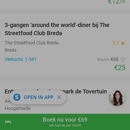
€12
,95
favorite_border
3-gangen 'around the world'-diner bij The
29%
Streetfood Club Breda
The Streetfood Club Breda
9.7
star
Breda
Verkocht: 1.541
€35
Regulier
€25
favorite_border
Entree voor Avonturenpark de Tovertuin
34%
close
OPEN IN APP
Avonturenpark de Tovertuin
9.2
star
Hoogerheide
Verkocht: 8.655
€24
,95
Regulier
Boek nu voor €69
hotel
shopping_cart
Boek nu
navigate_next
€16
per kamer, per nacht
,50