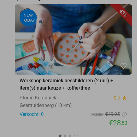
43%
NEW
TODAY
favorite_border
Workshop keramiek beschilderen (2 uur) +
item(s) naar keuze + koffie/thee
Studio Kéranniek
9.7
star
Geertruidenberg (10 km)
Verkocht: 0
€49
,95
Regulier
€28
,50