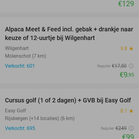
€129
favorite_border
Alpaca Meet & Feed incl. gebak + drankje naar
43%
keuze of 12-uurtje bij Wilgenhart
Wilgenhart
9.8
star
Molenschot (7 km)
Verkocht: 601
€17
,50
Regulier
€9
,95
favorite_border
Cursus golf (1 of 2 dagen) + GVB bij Easy Golf
60%
Easy Golf
8.1
star
Rijsbergen (+14 locaties) (6 km)
Verkocht: 695
€249
Regulier
€99