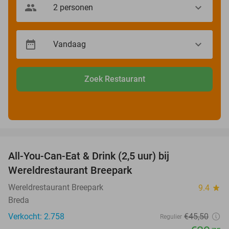
Zoek Restaurant
favorite_border
All-You-Can-Eat & Drink (2,5 uur) bij
13%
Wereldrestaurant Breepark
Wereldrestaurant Breepark
9.4
star
Breda
Verkocht: 2.758
€45
,50
Regulier