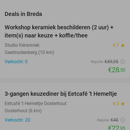
favorite_border
Deals in Breda
Workshop keramiek beschilderen (2 uur) +
43%
NEW
item(s) naar keuze + koffie/thee
TODAY
Studio Kéranniek
9.7
star
Geertruidenberg (10 km)
Verkocht: 0
€49
,95
Regulier
€28
,50
favorite_border
3-gangen keuzediner bij Eetcafé 't Hemeltje
43%
Eetcafé 't Hemeltje Oosterhout
9.3
star
Oosterhout (6 km)
Verkocht: 20
€40
Regulier
€22
,95