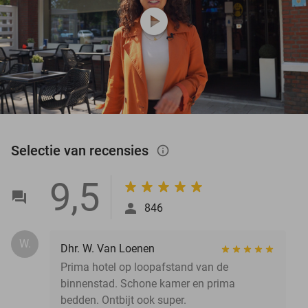
play_circle
Selectie van recensies
info_outlined
9,5
846
W.
Dhr. W. Van Loenen
Prima hotel op loopafstand van de
binnenstad. Schone kamer en prima
bedden. Ontbijt ook super.