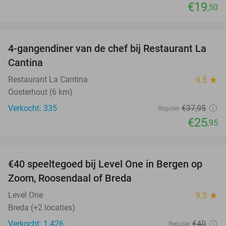
€19
,50
favorite_border
4-gangendiner van de chef bij Restaurant La
32%
Cantina
Restaurant La Cantina
9.5
star
Oosterhout (6 km)
Verkocht: 335
€37
,95
Regulier
€25
,95
favorite_border
€40 speeltegoed bij Level One in Bergen op
50%
Zoom, Roosendaal of Breda
Level One
9.5
star
Breda (+2 locaties)
Verkocht: 1.426
€40
Regulier