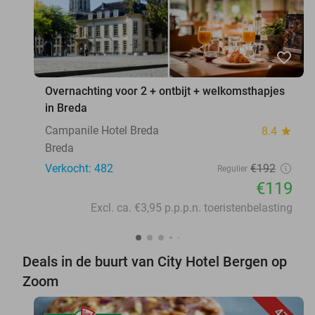
favorite_border
Overnachting voor 2 + ontbijt + welkomsthapjes
in Breda
Campanile Hotel Breda
8.4
star
Breda
Verkocht: 482
€192
Regulier
€119
Excl. ca. €3,95 p.p.p.n. toeristenbelasting
Deals in de buurt van City Hotel Bergen op
Zoom