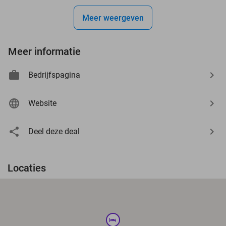
Meer weergeven
Meer informatie
Bedrijfspagina
Website
Deel deze deal
Locaties
hotel