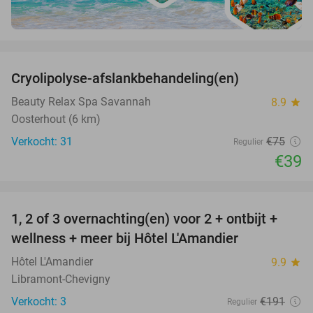
favorite_border
Cryolipolyse-afslankbehandeling(en)
48%
Beauty Relax Spa Savannah
8.9
star
Oosterhout (6 km)
Verkocht: 31
€75
Regulier
€39
favorite_border
1, 2 of 3 overnachting(en) voor 2 + ontbijt +
32%
NEW
wellness + meer bij Hôtel L'Amandier
TODAY
Hôtel L'Amandier
9.9
star
Libramont-Chevigny
Verkocht: 3
€191
Regulier