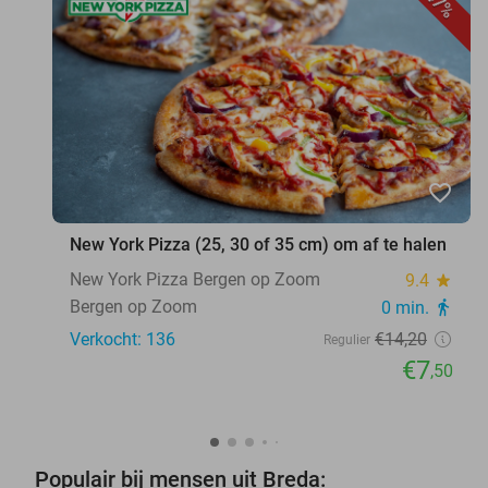
47%
favorite_border
New York Pizza (25, 30 of 35 cm) om af te halen
New York Pizza Bergen op Zoom
9.4
star
Bergen op Zoom
0 min.
directions_walk
Verkocht: 136
€14
,20
Regulier
€7
,50
Populair bij mensen uit Breda: