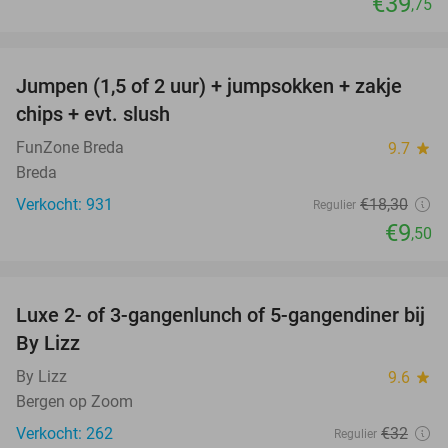
€39
,75
favorite_border
Jumpen (1,5 of 2 uur) + jumpsokken + zakje
48%
chips + evt. slush
FunZone Breda
9.7
star
Breda
Verkocht: 931
€18
,30
Regulier
€9
,50
favorite_border
Luxe 2- of 3-gangenlunch of 5-gangendiner bij
39%
By Lizz
By Lizz
9.6
star
Bergen op Zoom
Verkocht: 262
€32
Regulier