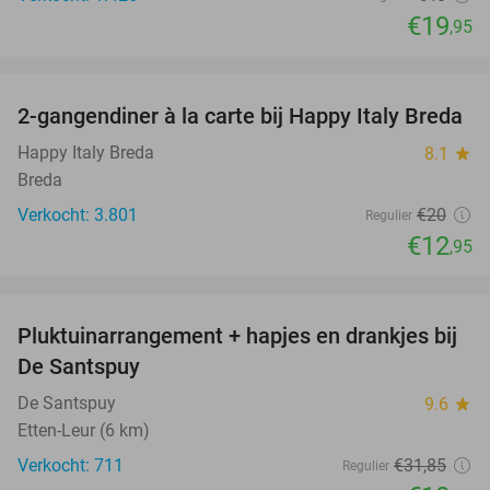
€19
,95
favorite_border
2-gangendiner à la carte bij Happy Italy Breda
35%
Happy Italy Breda
8.1
star
Breda
Verkocht: 3.801
€20
Regulier
€12
,95
favorite_border
Pluktuinarrangement + hapjes en drankjes bij
41%
De Santspuy
De Santspuy
9.6
star
Etten-Leur (6 km)
Verkocht: 711
€31
,85
Regulier