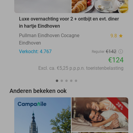
favorite_border
Luxe overnachting voor 2 + ontbijt en evt. diner
in hartje Eindhoven
Pullman Eindhoven Cocagne
9.8
star
Eindhoven
Verkocht: 4.767
€142
Regulier
€124
Excl. ca. €5,25 p.p.p.n. toeristenbelasting
Anderen bekeken ook
38%