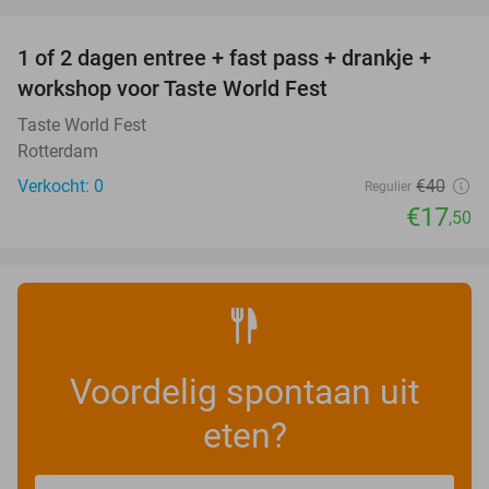
favorite_border
1 of 2 dagen entree + fast pass + drankje +
56%
NEW
workshop voor Taste World Fest
TODAY
Taste World Fest
Rotterdam
Verkocht: 0
€40
Regulier
€17
,50
Voordelig spontaan uit
eten?