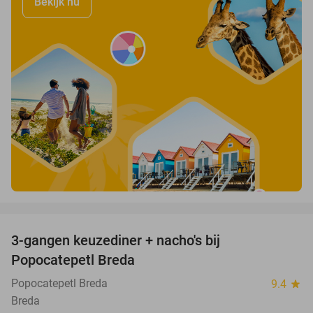
Bekijk nu
favorite_border
3-gangen keuzediner + nacho's bij
40%
Popocatepetl Breda
Popocatepetl Breda
9.4
star
Breda