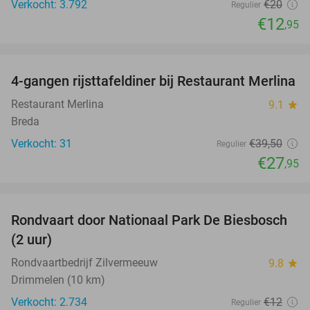
Verkocht: 3.792
€20
Regulier
€12
,95
favorite_border
4-gangen rijsttafeldiner bij Restaurant Merlina
29%
Restaurant Merlina
9.1
star
Breda
Verkocht: 31
€39
,50
Regulier
€27
,95
favorite_border
Rondvaart door Nationaal Park De Biesbosch
21%
(2 uur)
Rondvaartbedrijf Zilvermeeuw
9.8
star
Drimmelen (10 km)
Verkocht: 2.734
€12
Regulier