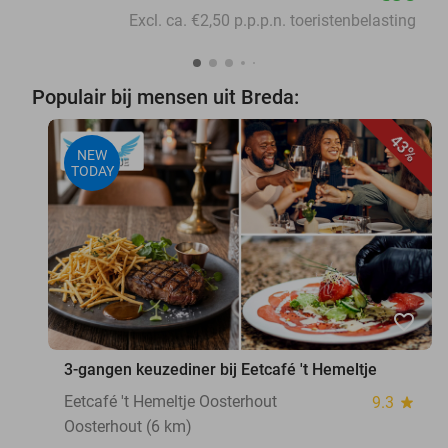
Excl. ca. €2,50 p.p.p.n. toeristenbelasting
Populair bij mensen uit Breda:
43%
NEW
TODAY
favorite_border
3-gangen keuzediner bij Eetcafé 't Hemeltje
Eetcafé 't Hemeltje Oosterhout
9.3
star
Oosterhout (6 km)