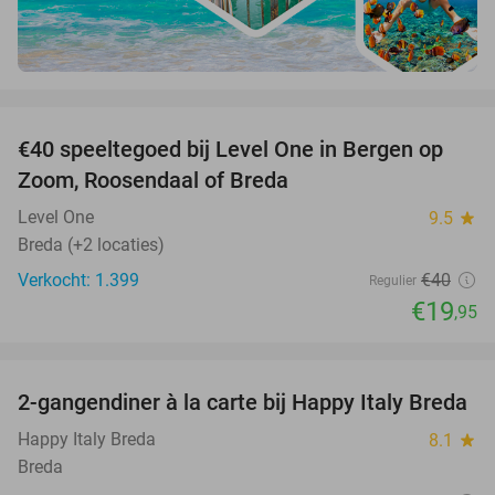
favorite_border
€40 speeltegoed bij Level One in Bergen op
50%
Zoom, Roosendaal of Breda
Level One
9.5
star
Breda (+2 locaties)
Verkocht: 1.399
€40
Regulier
€19
,95
favorite_border
2-gangendiner à la carte bij Happy Italy Breda
35%
Happy Italy Breda
8.1
star
Breda