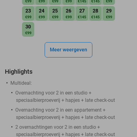
€99
€99
€99
€99
€145
€145
€99
23
24
25
26
27
28
29
€99
€99
€99
€99
€145
€145
€99
30
€99
Meer weergeven
Highlights
Multideal:
Overnachting voor 2 in een studio +
speciaalbierproeverij + hapjes + late check-out
Overnachting voor 2 in een appartement +
speciaalbierproeverij + hapjes + late check-out
2 overnachtingen voor 2 in een studio +
speciaalbierproeverij + hapjes + late check-out