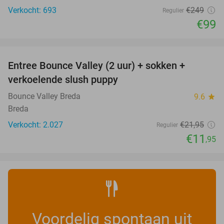
Verkocht: 693
€249
Regulier
€99
favorite_border
Entree Bounce Valley (2 uur) + sokken +
46%
verkoelende slush puppy
Bounce Valley Breda
9.6
star
Breda
Verkocht: 2.027
€21
,95
Regulier
€11
,95
Voordelig spontaan uit