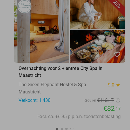
28%
favorite_border
Overnachting voor 2 + entree City Spa in
Maastricht
The Green Elephant Hostel & Spa
9.0
star
Maastricht
Verkocht: 1.430
€112
,17
Regulier
€82
,17
Excl. ca. €6,95 p.p.p.n. toeristenbelasting