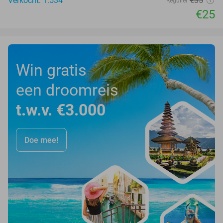
Verkocht: 1.534
€35
Regulier
€25
Win gratis
een droomreis
t.w.v. €3.000
Doe mee!