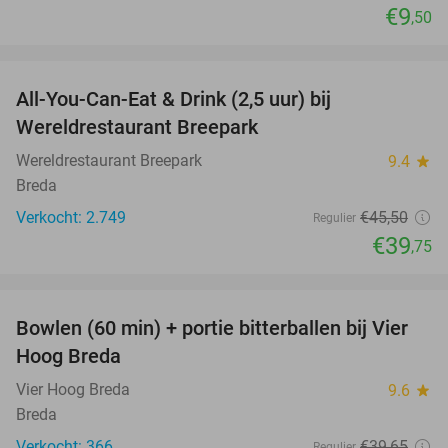
€9
,50
favorite_border
All-You-Can-Eat & Drink (2,5 uur) bij
13%
Wereldrestaurant Breepark
Wereldrestaurant Breepark
9.4
star
Breda
Verkocht: 2.749
€45
,50
Regulier
€39
,75
favorite_border
Bowlen (60 min) + portie bitterballen bij Vier
37%
Hoog Breda
Vier Hoog Breda
9.6
star
Breda
Verkocht: 366
€39
,65
Regulier