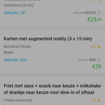
Oosterhout (6 km)
Verkocht: 331
€37
,95
Regulier
€25
,95
favorite_border
Karten met augmented reality (3 x 15 min)
35%
BattleKart Breda
9.3
star
Breda
Verkocht: 628
€60
Regulier
€39
favorite_border
Friet met saus + snack naar keuze + milkshake
50%
of drankje naar keuze voor dine-in of afhaal
Frietje Houtmarkt
9.9
star