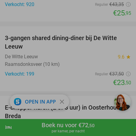
Verkocht: 920
€43
,35
Regulier
€25
,95
favorite_border
3-gangen shared dining-diner bij De Witte
37%
Leeuw
De Witte Leeuw
9.6
star
Raamsdonksveer (10 km)
Verkocht: 199
€37
,50
Regulier
€23
,50
favorite_border
close
OPEN IN APP
E-chopper huren (2 of 3 uur) in Oosterhout of
34%
Breda
Boek nu voor €72
,50
Scooter Huren Brabant
9.8
star
hotel
shopping_cart
Boek nu
navigate_next
per kamer, per nacht
Breda (+1 locatie)