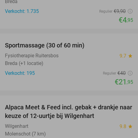
Breda
Verkocht: 1.735
€9
,90
Regulier
€4
,95
favorite_border
Sportmassage (30 of 60 min)
45%
Fysiotherapie Ruitersbos
9.7
star
Breda (+1 locatie)
Verkocht: 195
€40
Regulier
€21
,95
favorite_border
Alpaca Meet & Feed incl. gebak + drankje naar
43%
keuze of 12-uurtje bij Wilgenhart
Wilgenhart
9.8
star
Molenschot (7 km)