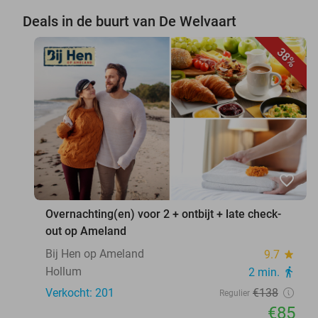
Deals in de buurt van De Welvaart
38%
favorite_border
Overnachting(en) voor 2 + ontbijt + late check-
out op Ameland
Bij Hen op Ameland
9.7
star
Hollum
2 min.
directions_walk
Verkocht: 201
€138
Regulier
€85