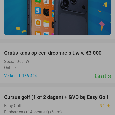
favorite_border
Gratis kans op een droomreis t.w.v. €3.000
Social Deal Win
Online
Gratis
Verkocht: 186.424
favorite_border
Cursus golf (1 of 2 dagen) + GVB bij Easy Golf
60%
Easy Golf
8.1
star
Rijsbergen (+14 locaties) (6 km)