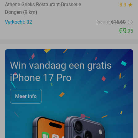
Athene Grieks Restaurant-Brasserie
8.9
star
Dongen (9 km)
Verkocht: 32
€16
,60
Regulier
€9
,95
Win vandaag een gratis
iPhone 17 Pro
Meer info