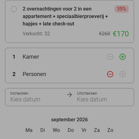
2 overnachtingen voor 2 in een
35%
appartement + speciaalbierproeverij +
hapjes + late check-out
€170
Verkocht: 32
€260
remove_circle_outline
add_circle_outline
1
Kamer
remove_circle_outline
add_circle_outline
2
Personen
Inchecken
Uitchecken
Kies datum
Kies datum
september 2026
Ma
Di
Wo
Do
Vr
Za
Zo