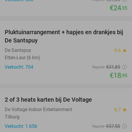
€24
,95
favorite_border
Pluktuinarrangement + hapjes en drankjes bij
41%
De Santspuy
De Santspuy
9.6
star
Etten-Leur (6 km)
Verkocht: 704
€31
,85
Regulier
€18
,95
favorite_border
2 of 3 heats karten bij De Voltage
37%
De Voltage Indoor Entertainment
8.7
star
Tilburg
Verkocht: 1.656
€57
,50
Regulier