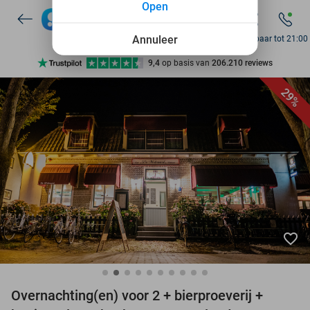
Open
7 dagen per week beschikbaar
10+ miljoen leden
Annuleer
Bereikbaar tot 21:00
9,4
op basis van
206.210 reviews
Ontdek 15.000+ deals
29%
7 dagen per week beschikbaar
10+ miljoen leden
favorite_border
Overnachting(en) voor 2 + bierproeverij +