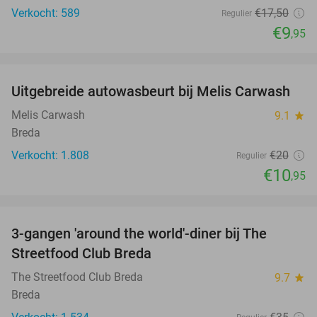
Verkocht: 589
€17
,50
Regulier
€9
,95
favorite_border
Uitgebreide autowasbeurt bij Melis Carwash
45%
Melis Carwash
9.1
star
Breda
Verkocht: 1.808
€20
Regulier
€10
,95
favorite_border
3-gangen 'around the world'-diner bij The
29%
Streetfood Club Breda
The Streetfood Club Breda
9.7
star
Breda