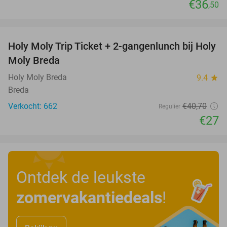
€36
,50
favorite_border
Holy Moly Trip Ticket + 2-gangenlunch bij Holy
34%
Moly Breda
Holy Moly Breda
9.4
star
Breda
Verkocht: 662
€40
,70
Regulier
€27
Ontdek de leukste
zomervakantiedeals
!