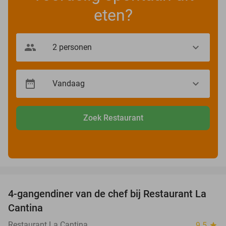
eten?
Zoek Restaurant
favorite_border
4-gangendiner van de chef bij Restaurant La
32%
Cantina
Restaurant La Cantina
9.5
star