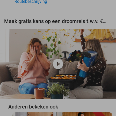
Routebeschrijving
Maak gratis kans op een droomreis t.w.v. €3.000!
play_circle
Anderen bekeken ook