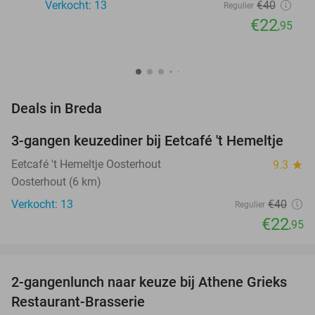
Verkocht: 13
€40
Regulier
€22
,95
favorite_border
Deals in Breda
3-gangen keuzediner bij Eetcafé 't Hemeltje
43%
NEW
TODAY
Eetcafé 't Hemeltje Oosterhout
9.3
star
Oosterhout (6 km)
Verkocht: 13
€40
Regulier
€22
,95
favorite_border
2-gangenlunch naar keuze bij Athene Grieks
40%
NEW
Restaurant-Brasserie
TODAY