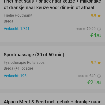
Friet met saus + snack naar keuze + milkshake
50%
of drankje naar keuze voor dine-in of afhaal
Frietje Houtmarkt
9.9
star
Breda
Verkocht: 1.741
€9
,90
Regulier
€4
,95
favorite_border
Sportmassage (30 of 60 min)
45%
Fysiotherapie Ruitersbos
9.7
star
Breda (+1 locatie)
Verkocht: 195
€40
Regulier
€21
,95
favorite_border
Alpaca Meet & Feed incl. gebak + drankje naar
43%