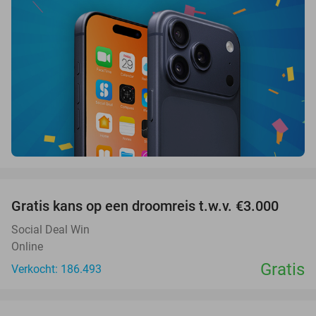
favorite_border
Gratis kans op een droomreis t.w.v. €3.000
Social Deal Win
Online
Gratis
Verkocht: 186.493
favorite_border