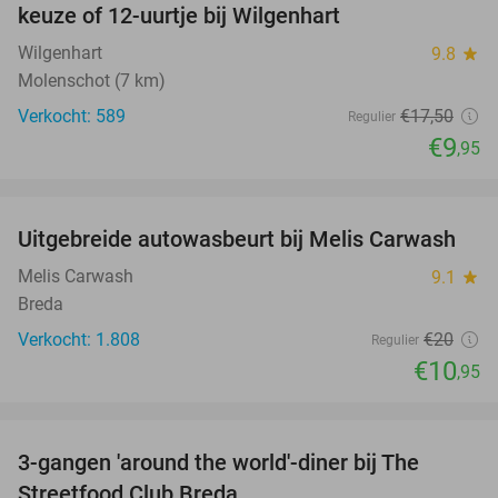
keuze of 12-uurtje bij Wilgenhart
Wilgenhart
9.8
star
Molenschot (7 km)
Verkocht: 589
€17
,50
Regulier
€9
,95
favorite_border
Uitgebreide autowasbeurt bij Melis Carwash
45%
Melis Carwash
9.1
star
Breda
Verkocht: 1.808
€20
Regulier
€10
,95
favorite_border
3-gangen 'around the world'-diner bij The
29%
Streetfood Club Breda