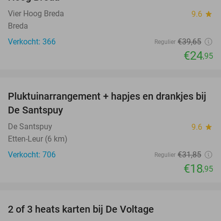
Vier Hoog Breda
9.6
star
Breda
Verkocht: 366
€39
,65
Regulier
€24
,95
favorite_border
Pluktuinarrangement + hapjes en drankjes bij
41%
De Santspuy
De Santspuy
9.6
star
Etten-Leur (6 km)
Verkocht: 706
€31
,85
Regulier
€18
,95
favorite_border
2 of 3 heats karten bij De Voltage
37%