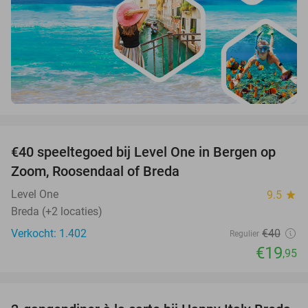
favorite_border
€40 speeltegoed bij Level One in Bergen op
50%
Zoom, Roosendaal of Breda
Level One
9.5
star
Breda (+2 locaties)
Verkocht: 1.402
€40
Regulier
€19
,95
favorite_border