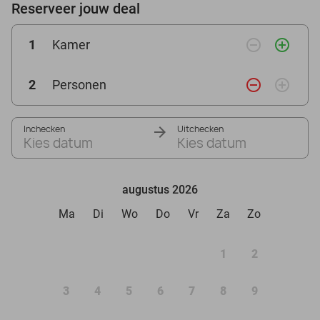
Reserveer jouw deal
remove_circle_outline
add_circle_outline
1
Kamer
remove_circle_outline
add_circle_outline
2
Personen
Inchecken
Uitchecken
Kies datum
Kies datum
augustus 2026
Ma
Di
Wo
Do
Vr
Za
Zo
1
2
3
4
5
6
7
8
9