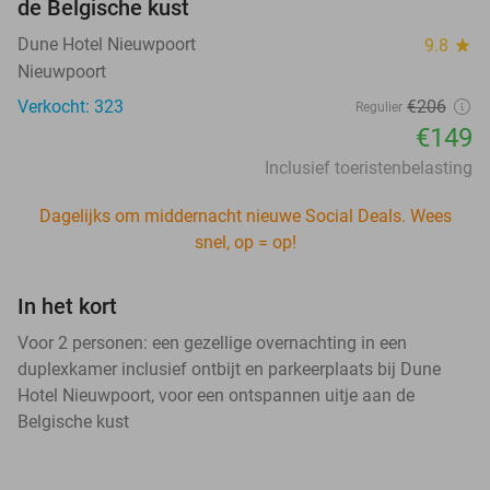
de Belgische kust
Dune Hotel Nieuwpoort
9.8
star
Nieuwpoort
Verkocht: 323
€206
Regulier
€149
Inclusief toeristenbelasting
Dagelijks om middernacht nieuwe Social Deals. Wees
snel, op = op!
In het kort
Voor 2 personen: een gezellige overnachting in een
duplexkamer inclusief ontbijt en parkeerplaats bij Dune
Hotel Nieuwpoort, voor een ontspannen uitje aan de
Belgische kust