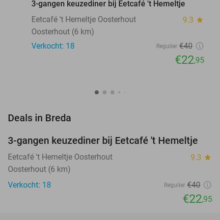
3-gangen keuzediner bij Eetcafé 't Hemeltje
Eetcafé 't Hemeltje Oosterhout
9.3
star
Oosterhout (6 km)
Verkocht: 18
€40
Regulier
€22
,95
favorite_border
Deals in Breda
3-gangen keuzediner bij Eetcafé 't Hemeltje
43%
NEW
TODAY
Eetcafé 't Hemeltje Oosterhout
9.3
star
Oosterhout (6 km)
Verkocht: 18
€40
Regulier
€22
,95
favorite_border