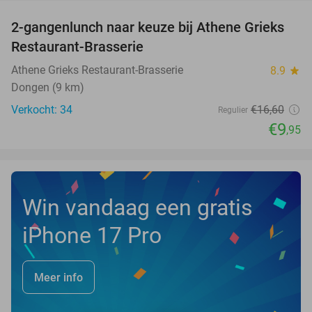
2-gangenlunch naar keuze bij Athene Grieks
40%
NEW
Restaurant-Brasserie
TODAY
Athene Grieks Restaurant-Brasserie
8.9
star
Dongen (9 km)
Verkocht: 34
€16
,60
Regulier
€9
,95
Win vandaag een gratis
iPhone 17 Pro
Meer info