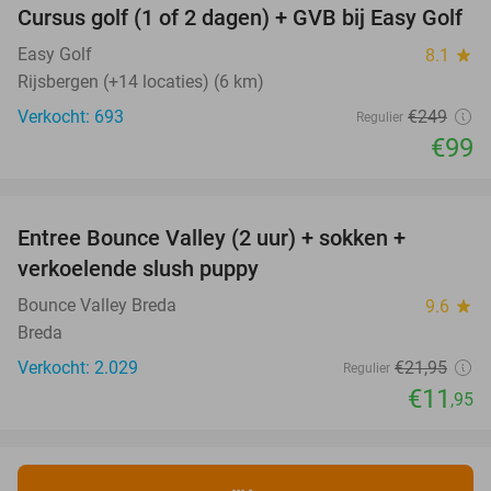
Cursus golf (1 of 2 dagen) + GVB bij Easy Golf
60%
Easy Golf
8.1
star
Rijsbergen (+14 locaties) (6 km)
Verkocht: 693
€249
Regulier
€99
favorite_border
Entree Bounce Valley (2 uur) + sokken +
46%
verkoelende slush puppy
Bounce Valley Breda
9.6
star
Breda
Verkocht: 2.029
€21
,95
Regulier
€11
,95