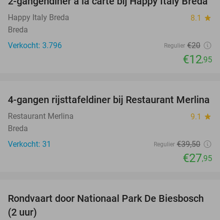
2-gangendiner à la carte bij Happy Italy Breda
35%
Happy Italy Breda
8.1
star
Breda
Verkocht: 3.796
€20
Regulier
€12
,95
favorite_border
4-gangen rijsttafeldiner bij Restaurant Merlina
29%
Restaurant Merlina
9.1
star
Breda
Verkocht: 31
€39
,50
Regulier
€27
,95
favorite_border
Rondvaart door Nationaal Park De Biesbosch
21%
(2 uur)