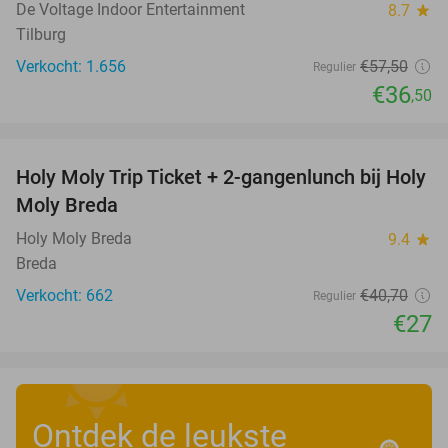
De Voltage Indoor Entertainment
8.7
star
Tilburg
Verkocht: 1.656
€57
,50
Regulier
€36
,50
favorite_border
Holy Moly Trip Ticket + 2-gangenlunch bij Holy
34%
Moly Breda
Holy Moly Breda
9.4
star
Breda
Verkocht: 662
€40
,70
Regulier
€27
Ontdek de leukste