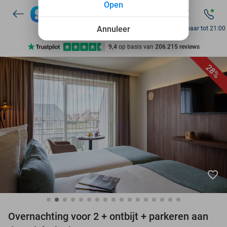
Open
7 dagen per week beschikbaar
10+ miljoen leden
Annuleer
Bereikbaar tot 21:00
9,4
op basis van
206.215 reviews
Ontdek 15.000+ deals
28%
7 dagen per week beschikbaar
10+ miljoen leden
favorite_border
Overnachting voor 2 + ontbijt + parkeren aan