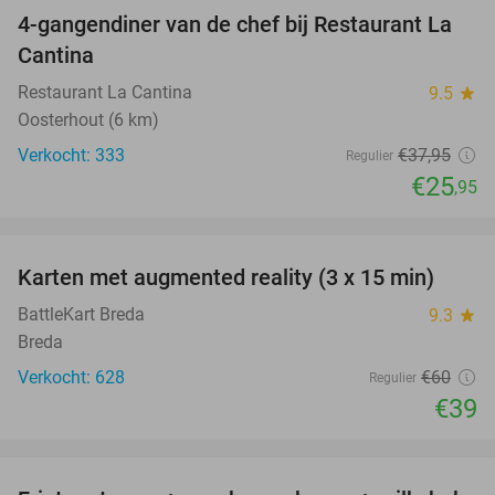
4-gangendiner van de chef bij Restaurant La
32%
Cantina
Restaurant La Cantina
9.5
star
Oosterhout (6 km)
Verkocht: 333
€37
,95
Regulier
€25
,95
favorite_border
Karten met augmented reality (3 x 15 min)
35%
BattleKart Breda
9.3
star
Breda
Verkocht: 628
€60
Regulier
€39
favorite_border