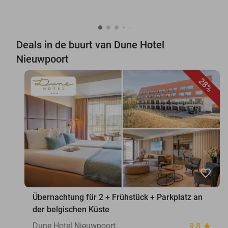
Deals in de buurt van Dune Hotel
Nieuwpoort
28%
favorite_border
Übernachtung für 2 + Frühstück + Parkplatz an
der belgischen Küste
Dune Hotel Nieuwpoort
9.8
star