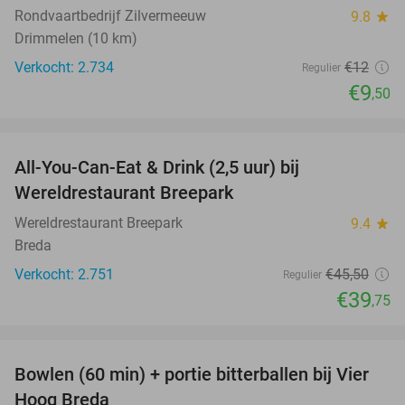
Rondvaartbedrijf Zilvermeeuw
9.8
star
Drimmelen (10 km)
Verkocht: 2.734
€12
Regulier
€9
,50
favorite_border
All-You-Can-Eat & Drink (2,5 uur) bij
13%
Wereldrestaurant Breepark
Wereldrestaurant Breepark
9.4
star
Breda
Verkocht: 2.751
€45
,50
Regulier
€39
,75
favorite_border
Bowlen (60 min) + portie bitterballen bij Vier
37%
Hoog Breda