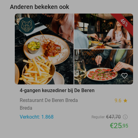
Anderen bekeken ook
46%
favorite_border
4-gangen keuzediner bij De Beren
Restaurant De Beren Breda
9.6
star
Breda
Verkocht: 1.868
€47
,70
Regulier
€25
,95