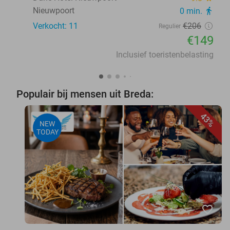
Nieuwpoort
0 min.
directions_walk
Verkocht: 11
€206
Regulier
€149
Inclusief toeristenbelasting
Populair bij mensen uit Breda:
43%
NEW
TODAY
favorite_border