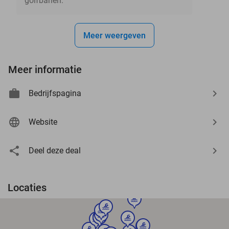
golfbanen.
Meer weergeven
Meer informatie
Bedrijfspagina
Website
Deel deze deal
Locaties
sport
sport
sport
sport
sport
sport
sport
sport
sport
sport