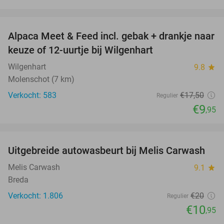
favorite_border
Alpaca Meet & Feed incl. gebak + drankje naar
43%
keuze of 12-uurtje bij Wilgenhart
Wilgenhart
9.8
star
Molenschot (7 km)
Verkocht: 583
€17
,50
Regulier
€9
,95
favorite_border
Uitgebreide autowasbeurt bij Melis Carwash
45%
Melis Carwash
9.1
star
Breda
Verkocht: 1.806
€20
Regulier
€10
,95