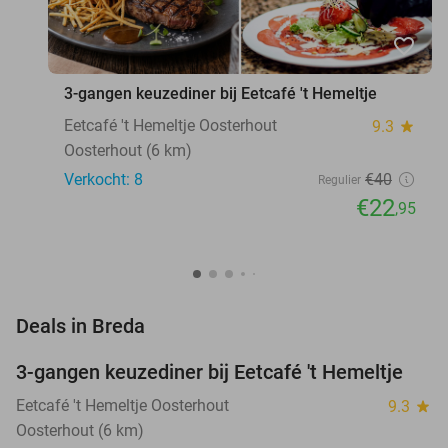
favorite_border
3-gangen keuzediner bij Eetcafé 't Hemeltje
Eetcafé 't Hemeltje Oosterhout
9.3
star
Oosterhout (6 km)
Verkocht: 8
€40
Regulier
€22
,95
favorite_border
Deals in Breda
3-gangen keuzediner bij Eetcafé 't Hemeltje
43%
NEW
TODAY
Eetcafé 't Hemeltje Oosterhout
9.3
star
Oosterhout (6 km)