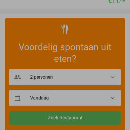
€11
,95
Voordelig spontaan uit
eten?
Zoek Restaurant