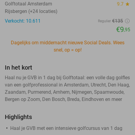
Golftotaal Amsterdam
9.7
star
Rijsbergen (+24 locaties)
Verkocht: 10.611
€135
Regulier
€9
,95
Dagelijks om middernacht nieuwe Social Deals. Wees
snel, op = op!
In het kort
Haal nu je GVB in 1 dag bij Golftotaal: een volle dag golfles
van een golfprofessional in Amsterdam, Utrecht, Den Haag,
Zaandam, Purmerend, Arnhem, Nijmegen, Spaarnwoude,
Bergen op Zoom, Den Bosch, Breda, Eindhoven en meer
Highlights
Haal je GVB met een intensieve golfcursus van 1 dag