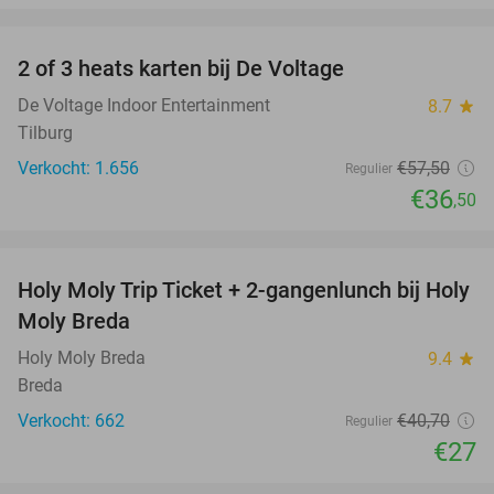
favorite_border
2 of 3 heats karten bij De Voltage
37%
De Voltage Indoor Entertainment
8.7
star
Tilburg
Verkocht: 1.656
€57
,50
Regulier
€36
,50
favorite_border
Holy Moly Trip Ticket + 2-gangenlunch bij Holy
34%
Moly Breda
Holy Moly Breda
9.4
star
Breda
Verkocht: 662
€40
,70
Regulier
€27