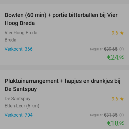
favorite_border
Bowlen (60 min) + portie bitterballen bij Vier
37%
Hoog Breda
Vier Hoog Breda
9.6
star
Breda
Verkocht: 366
€39
,65
Regulier
€24
,95
favorite_border
Pluktuinarrangement + hapjes en drankjes bij
41%
De Santspuy
De Santspuy
9.6
star
Etten-Leur (6 km)
Verkocht: 704
€31
,85
Regulier
€18
,95