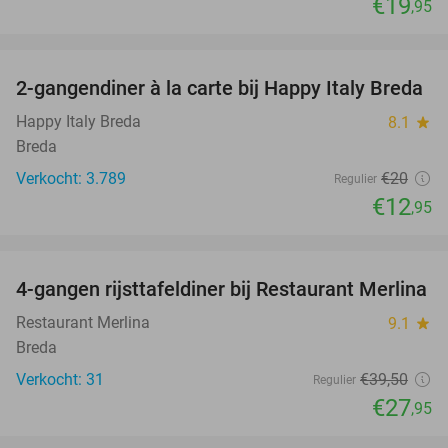
€19
,95
favorite_border
2-gangendiner à la carte bij Happy Italy Breda
35%
Happy Italy Breda
8.1
star
Breda
Verkocht: 3.789
€20
Regulier
€12
,95
favorite_border
4-gangen rijsttafeldiner bij Restaurant Merlina
29%
Restaurant Merlina
9.1
star
Breda
Verkocht: 31
€39
,50
Regulier
€27
,95
favorite_border