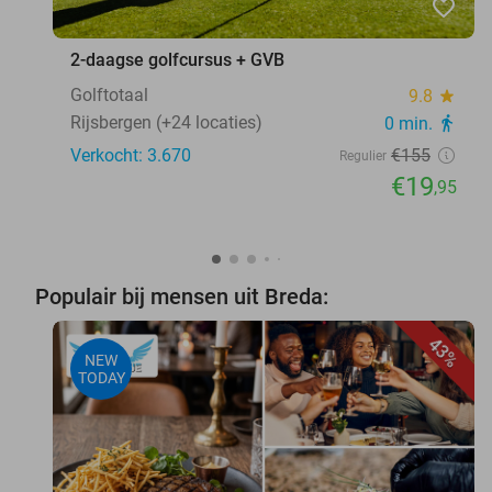
favorite_border
2-daagse golfcursus + GVB
Golftotaal
9.8
star
Rijsbergen (+24 locaties)
0 min.
directions_walk
Verkocht: 3.670
€155
Regulier
€19
,95
Populair bij mensen uit Breda:
43%
NEW
TODAY