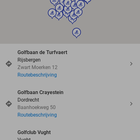
sport
sport
sport
sport
sport
sport
sport
sport
sport
sport
sport
sport
sport
sport
sport
Golfbaan de Turfvaert
Rijsbergen
Zwart Moerken 12
Routebeschrijving
Golfbaan Crayestein
Dordrecht
Baanhoekweg 50
Routebeschrijving
Golfclub Vught
Vught