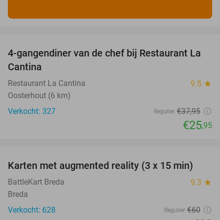
favorite_border
4-gangendiner van de chef bij Restaurant La
32%
Cantina
Restaurant La Cantina
9.5
star
Oosterhout (6 km)
Verkocht: 327
€37
,95
Regulier
€25
,95
favorite_border
Karten met augmented reality (3 x 15 min)
35%
BattleKart Breda
9.3
star
Breda
Verkocht: 628
€60
Regulier