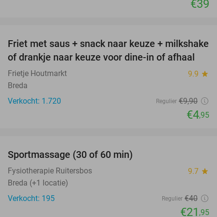
€39
favorite_border
Friet met saus + snack naar keuze + milkshake
50%
of drankje naar keuze voor dine-in of afhaal
Frietje Houtmarkt
9.9
star
Breda
Verkocht: 1.720
€9
,90
Regulier
€4
,95
favorite_border
Sportmassage (30 of 60 min)
45%
Fysiotherapie Ruitersbos
9.7
star
Breda (+1 locatie)
Verkocht: 195
€40
Regulier
€21
,95