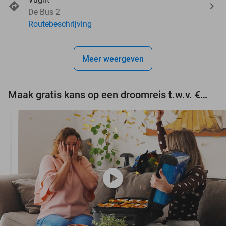
De Bus 2
Routebeschrijving
Meer weergeven
Maak gratis kans op een droomreis t.w.v. €3.000!
play_circle