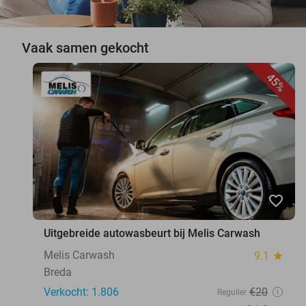
Vaak samen gekocht
45%
favorite_border
Uitgebreide autowasbeurt bij Melis Carwash
Melis Carwash
9.1
star
Breda
Verkocht: 1.806
€20
Regulier