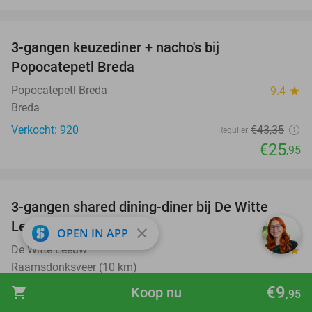
favorite_border
3-gangen keuzediner + nacho's bij
40%
Popocatepetl Breda
Popocatepetl Breda
9.4
star
Breda
Verkocht: 920
€43
,35
Regulier
€25
,95
favorite_border
3-gangen shared dining-diner bij De Witte
37%
Leeuw
close
OPEN IN APP
De Witte Leeuw
9.6
star
Raamsdonksveer (10 km)
€9
Verkocht: 199
€37
,50
shopping_cart
Koop nu
Regulier
,95
€23
,50