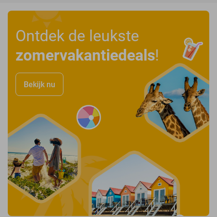
Ontdek de leukste
zomervakantiedeals
!
Bekijk nu