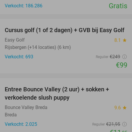
Gratis
Verkocht: 186.286
favorite_border
Cursus golf (1 of 2 dagen) + GVB bij Easy Golf
60%
Easy Golf
8.1
star
Rijsbergen (+14 locaties) (6 km)
Verkocht: 693
€249
Regulier
€99
favorite_border
Entree Bounce Valley (2 uur) + sokken +
46%
verkoelende slush puppy
Bounce Valley Breda
9.6
star
Breda
Verkocht: 2.025
€21
,95
Regulier