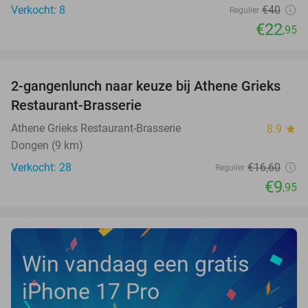
Verkocht: 8
€40
Regulier
€22
,95
favorite_border
2-gangenlunch naar keuze bij Athene Grieks
40%
NEW
Restaurant-Brasserie
TODAY
Athene Grieks Restaurant-Brasserie
8.9
star
Dongen (9 km)
Verkocht: 28
€16
,60
Regulier
€9
,95
Win vandaag een gratis
iPhone 17 Pro