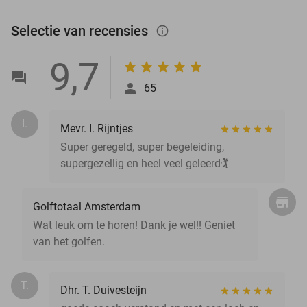
Selectie van recensies
info_outlined
9,7
65
I.
Mevr. I. Rijntjes
Super geregeld, super begeleiding,
supergezellig en heel veel geleerd🏌️
Golftotaal Amsterdam
Wat leuk om te horen! Dank je wel!! Geniet
van het golfen.
T.
Dhr. T. Duivesteijn