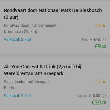
Rondvaart door Nationaal Park De Biesbosch
21%
(2 uur)
Rondvaartbedrijf Zilvermeeuw
9.8
star
Drimmelen (10 km)
Verkocht: 2.728
€12
Regulier
€9
,50
favorite_border
All-You-Can-Eat & Drink (2,5 uur) bij
13%
Wereldrestaurant Breepark
Wereldrestaurant Breepark
9.4
star
Breda
Verkocht: 2.744
€45
,50
Regulier
€39
,75