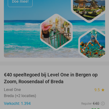
Doe mee!
favorite_border
€40 speeltegoed bij Level One in Bergen op
50%
Zoom, Roosendaal of Breda
Level One
9.5
star
Breda (+2 locaties)
Verkocht: 1.394
€40
Regulier