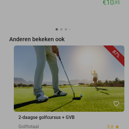
€10
,95
Anderen bekeken ook
87%
favorite_border
2-daagse golfcursus + GVB
Golftotaal
9.8
star