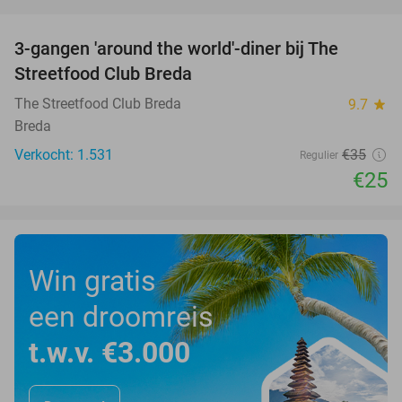
favorite_border
3-gangen 'around the world'-diner bij The
29%
Streetfood Club Breda
The Streetfood Club Breda
9.7
star
Breda
Verkocht: 1.531
€35
Regulier
€25
Win gratis
een droomreis
t.w.v. €3.000