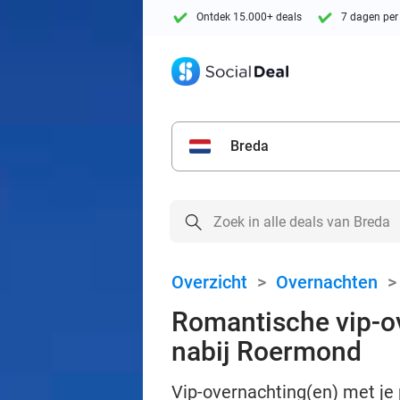
Ontdek 15.000+ deals
7 dagen per
Breda
Overzicht
>
Overnachten
Romantische vip-ov
nabij Roermond
Vip-overnachting(en) met je p