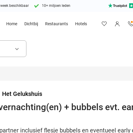
 week beschikbaar
10+ miljoen leden
Home
Dichtbij
Restaurants
Hotels
keyboard_arrow_down
>
Het Gelukshuis
ernachting(en) + bubbels evt. ear
artner inclusief flesje bubbels en eventueel early 