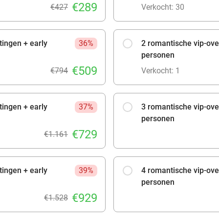
€289
€427
Verkocht: 30
tingen + early
36%
2 romantische vip-ove
personen
€509
€794
Verkocht: 1
tingen + early
37%
3 romantische vip-ove
personen
€729
€1.161
tingen + early
39%
4 romantische vip-ove
personen
€929
€1.528