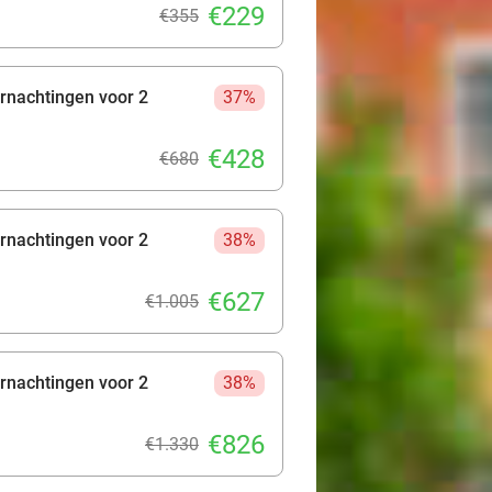
€229
€355
rnachtingen voor 2
37%
€428
€680
rnachtingen voor 2
38%
€627
€1.005
rnachtingen voor 2
38%
€826
€1.330