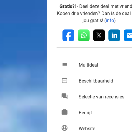
Gratis?!
- Deel deze deal met vrien
Kopen drie vrienden? Dan is de deal
jou gratis! (
info
)
whatsapp
linkedin
fb
mai
list
keybo
Multideal
date_range
keybo
Beschikbaarheid
chat
keybo
Selectie van recensies
work
keybo
Bedrijf
language
keybo
Website