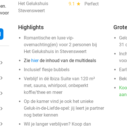
Het Gelukshuis
9.1
star
Perfect
den.
Stevensweert
 voor
Highlights
Grote
l
Romantische en luxe vip-
Gel
overnachting(en) voor 2 personen bij
31 
Het Gelukshuis in Stevensweert
Inc
Zie
hier
de inhoud van de multideals
voo
ard_arrow_right
Inclusief flesje bubbels
Ear
ard_arrow_right
Verblijf in dé Ibiza Suite van 120 m²
Bek
met, sauna, whirlpool, onbeperkt
Koo
koffie/thee en meer
ard_arrow_right
aan
Op de kamer vind je ook het unieke
ard_arrow_right
Geluk-in-de-Liefde-spel: jij leert je partner
nog beter kennen
ard_arrow_right
Wil je langer verblijven? Koop dan