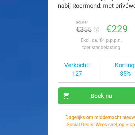
nabij Roermond: met privéwel
Regulier
€229
€355
Excl. ca. €4 p.p.p.n.
toeristenbelasting
Verkocht:
Korting
127
35%
shopping_cart
Boek nu
navi
Dagelijks om middernacht nieuw
Social Deals. Wees snel, op = op