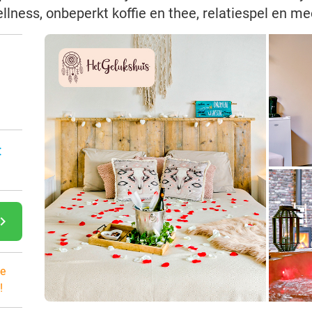
lness, onbeperkt koffie en thee, relatiespel en me
:
gate_next
e
!