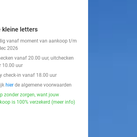
 kleine letters
dig vanaf moment van aankoop t/m
dec 2026
hecken vanaf 20.00 uur, uitchecken
r 10.00 uur
ly check-in vanaf 18.00 uur
ijk
hier
de algemene voorwaarden
p zonder zorgen, want jouw
koop is 100% verzekerd (meer info)