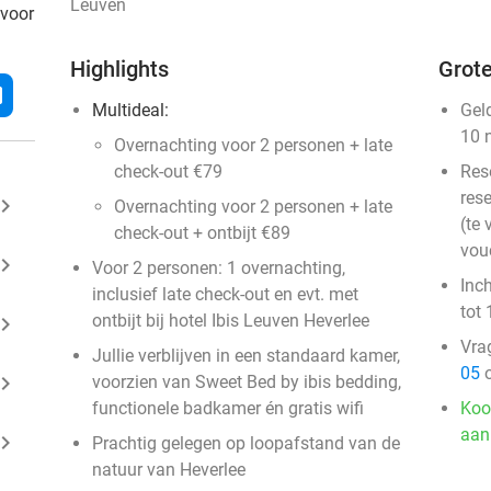
Leuven
 voor
Highlights
Grote
l
Multideal:
Gel
10 
Overnachting voor 2 personen + late
check-out €79
Res
rese
ard_arrow_right
Overnachting voor 2 personen + late
(te 
check-out + ontbijt €89
vou
ard_arrow_right
Voor 2 personen: 1 overnachting,
Inc
inclusief late check-out en evt. met
tot 
ontbijt bij hotel Ibis Leuven Heverlee
ard_arrow_right
Vra
Jullie verblijven in een standaard kamer,
05
o
ard_arrow_right
voorzien van Sweet Bed by ibis bedding,
functionele badkamer én gratis wifi
Koo
aan
ard_arrow_right
Prachtig gelegen op loopafstand van de
natuur van Heverlee