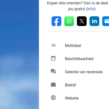
Kopen drie vrienden? Dan is de deal
jou gratis! (
info
)
whatsapp
linkedin
fb
mai
list
keybo
Multideal
date_range
keybo
Beschikbaarheid
chat
keybo
Selectie van recensies
work
keybo
Bedrijf
language
keybo
Website