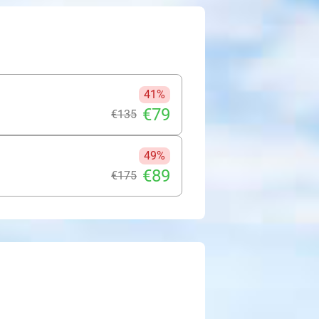
ad en zijn omgeving te ontdekken.
everlee en ontdekken het prachtige
e raden om een tripje te maken naar
 andere het M - Museum Leuven, het
ersberg. Perfect voor een mini-break
41%
€79
€135
49%
€89
€175