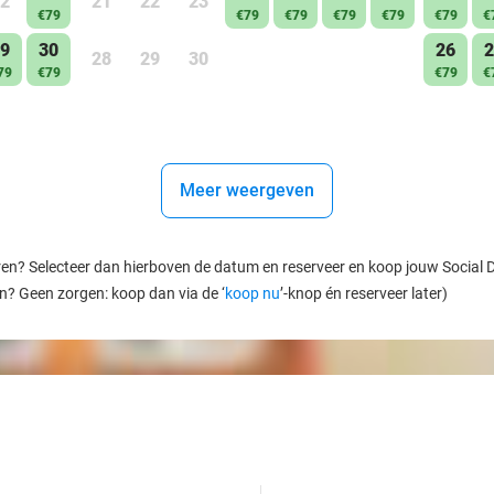
2
21
22
23
€79
€79
€79
€79
€79
€79
€
9
30
26
2
28
29
30
79
€79
€79
€
Meer weergeven
ren? Selecteer dan hierboven de datum en reserveer en koop jouw Social Dea
en? Geen zorgen: koop dan via de ‘
koop nu
’-knop én reserveer later)