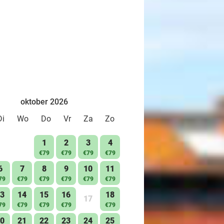
oktober 2026
Di
Wo
Do
Vr
Za
Zo
1
2
3
4
€79
€79
€79
€79
6
7
8
9
10
11
79
€79
€79
€79
€79
€79
3
14
15
16
18
17
79
€79
€79
€79
€79
0
21
22
23
24
25