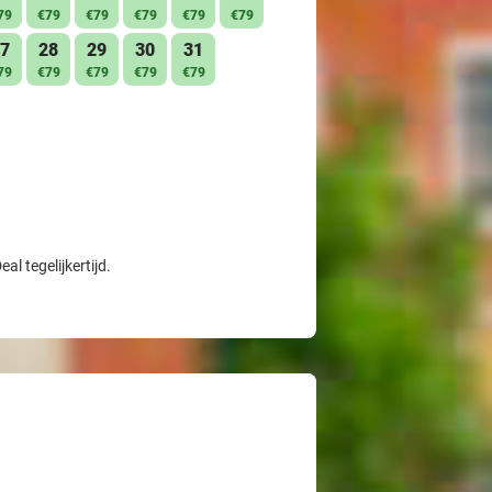
79
€79
€79
€79
€79
€79
7
28
29
30
31
79
€79
€79
€79
€79
l tegelijkertijd.