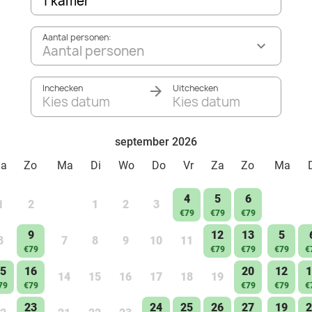
1 kamer
Aantal personen:
Aantal personen
Inchecken
Uitchecken
Kies datum
Kies datum
september 2026
Za
Zo
Ma
Di
Wo
Do
Vr
Za
Zo
Ma
4
5
6
1
2
1
2
3
€79
€79
€79
9
12
13
5
8
7
8
9
10
11
€79
€79
€79
€79
€
5
16
20
12
1
14
15
16
17
18
19
79
€79
€79
€79
€
23
24
25
26
27
19
2