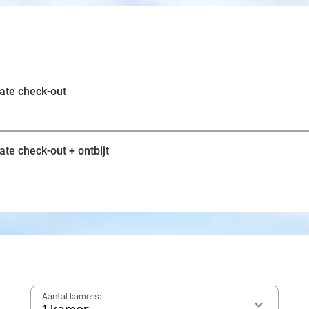
Na het ontbijt heb je de hele dag om deze prachtige st
Natuurliefhebbers kijken hun ogen uit in het bos van H
Arenbergkasteel. Voor de cultuurtoeristen is het aan t
het historisch centrum van Leuven. Bezoek hier onder
gotische stadhuis, de Sint-Pieterskerk en de Abdij Keiz
ate check-out
samen met je geliefde of een goede vriend(in)!
te check-out + ontbijt
Aantal kamers: