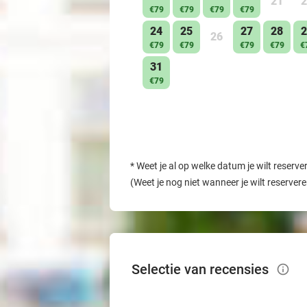
21
2
€79
€79
€79
€79
24
25
27
28
2
26
€79
€79
€79
€79
€
31
€79
*
Weet je al op welke datum je wilt reserve
(Weet je nog niet wanneer je wilt reserver
Selectie van recensies
info_outlined