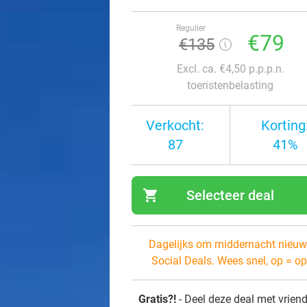
Regulier
€79
€135
Excl. ca. €4,50 p.p.p.n.
toeristenbelasting
Verkocht:
Korting
87
41%
shopping_cart
Selecteer deal
navi
Dagelijks om middernacht nieuw
Social Deals. Wees snel, op = op
Gratis?!
- Deel deze deal met vrien