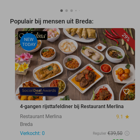
Populair bij mensen uit Breda:
29%
NEW
TODAY
favorite_border
4-gangen rijsttafeldiner bij Restaurant Merlina
Restaurant Merlina
9.1
star
Breda
Verkocht: 0
€39
,50
Regulier