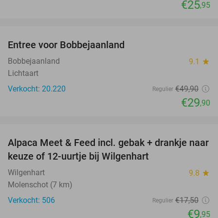
€25
,95
favorite_border
Entree voor Bobbejaanland
40%
Bobbejaanland
9.1
star
Lichtaart
Verkocht: 20.220
€49
,90
Regulier
€29
,90
favorite_border
Alpaca Meet & Feed incl. gebak + drankje naar
43%
keuze of 12-uurtje bij Wilgenhart
Wilgenhart
9.8
star
Molenschot (7 km)
Verkocht: 506
€17
,50
Regulier
€9
,95