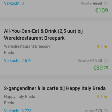
Verkocht: 0
€250
Regulier
€109
favorite_border
All-You-Can-Eat & Drink (2,5 uur) bij
13%
Wereldrestaurant Breepark
Wereldrestaurant Breepark
9.4
star
Breda
Verkocht: 2.672
€45
,50
Regulier
€39
,75
favorite_border
2-gangendiner à la carte bij Happy Italy Breda
35%
Happy Italy Breda
8.1
star
Breda
Verkocht: 3.728
€20
Regulier