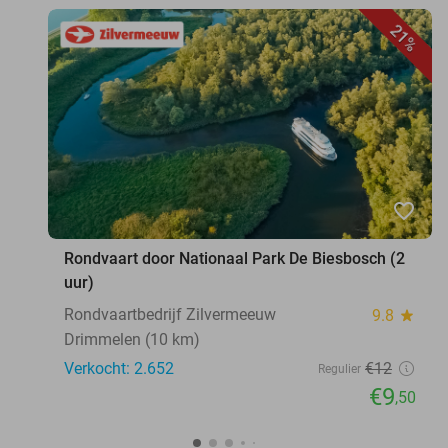
21%
favorite_border
Rondvaart door Nationaal Park De Biesbosch (2
uur)
Rondvaartbedrijf Zilvermeeuw
9.8
star
Drimmelen (10 km)
Verkocht: 2.652
€12
Regulier
€9
,50