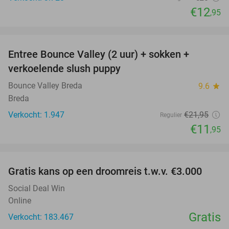
€12
,95
favorite_border
Entree Bounce Valley (2 uur) + sokken +
46%
verkoelende slush puppy
Bounce Valley Breda
9.6
star
Breda
Verkocht: 1.947
€21
,95
Regulier
€11
,95
favorite_border
Gratis kans op een droomreis t.w.v. €3.000
Social Deal Win
Online
Gratis
Verkocht: 183.467