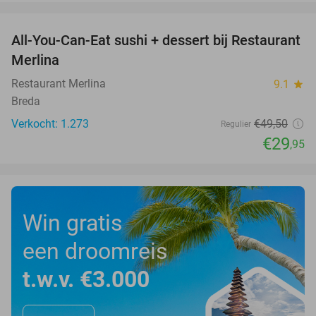
favorite_border
All-You-Can-Eat sushi + dessert bij Restaurant
39%
Merlina
Restaurant Merlina
9.1
star
Breda
Verkocht: 1.273
€49
,50
Regulier
€29
,95
Win gratis
een droomreis
t.w.v. €3.000