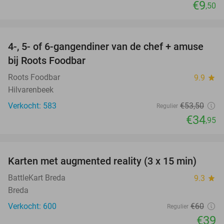
€9
,50
favorite_border
4-, 5- of 6-gangendiner van de chef + amuse
35%
bij Roots Foodbar
Roots Foodbar
9.9
star
Hilvarenbeek
Verkocht: 583
€53
,50
Regulier
€34
,95
favorite_border
Karten met augmented reality (3 x 15 min)
35%
BattleKart Breda
9.3
star
Breda
Verkocht: 600
€60
Regulier
€39