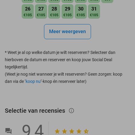
26
27
28
29
30
31
€105
€105
€105
€105
€105
€105
Meer weergeven
*
Weet je al op welke datum je wilt reserveren? Selecteer dan
hierboven de datum en reserveer en koop jouw Social Deal
tegelijkertijd.
(Weet je nog niet wanneer je wilt reserveren? Geen zorgen: koop
dan via de ‘
koop nu
’-knop én reserveer later)
Selectie van recensies
info_outlined
9,4