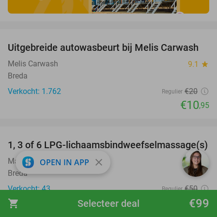
favorite_border
Uitgebreide autowasbeurt bij Melis Carwash
45%
Melis Carwash
9.1
star
Breda
Verkocht: 1.762
€20
Regulier
€10
,95
favorite_border
1, 3 of 6 LPG-lichaamsbindweefselmassage(s)
40%
Marz Skincare
close
10.0
star
OPEN IN APP
Breda
Verkocht: 43
€50
Regulier
€29
€99
shopping_cart
Selecteer deal
,95