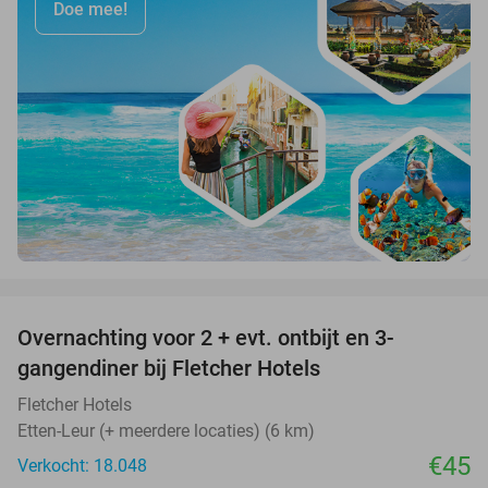
Doe mee!
favorite_border
Overnachting voor 2 + evt. ontbijt en 3-
gangendiner bij Fletcher Hotels
Fletcher Hotels
Etten-Leur (+ meerdere locaties) (6 km)
€45
Verkocht: 18.048