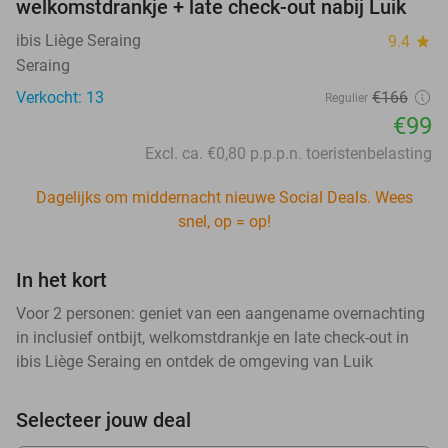
welkomstdrankje + late check-out nabij Luik
ibis Liège Seraing
9.4
star
Seraing
Verkocht: 13
€166
Regulier
€99
Excl. ca. €0,80 p.p.p.n. toeristenbelasting
Dagelijks om middernacht nieuwe Social Deals. Wees
snel, op = op!
In het kort
Voor 2 personen: geniet van een aangename overnachting
in inclusief ontbijt, welkomstdrankje en late check-out in
ibis Liège Seraing en ontdek de omgeving van Luik
Selecteer jouw deal