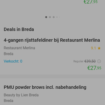
€27
,95
favorite_border
Deals in Breda
4-gangen rijsttafeldiner bij Restaurant Merlina
29%
NEW
TODAY
Restaurant Merlina
9.1
star
Breda
Verkocht: 0
€39
,50
Regulier
€27
,95
favorite_border
PMU powder brows incl. nabehandeling
56%
NEW
TODAY
Beauty by Lien Breda
Breda