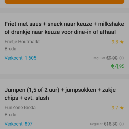
favorite_border
Friet met saus + snack naar keuze + milkshake
50%
of drankje naar keuze voor dine-in of afhaal
Frietje Houtmarkt
9.8
star
Breda
Verkocht: 1.605
€9
,90
Regulier
€4
,95
favorite_border
Jumpen (1,5 of 2 uur) + jumpsokken + zakje
48%
chips + evt. slush
FunZone Breda
9.7
star
Breda
Verkocht: 897
€18
,30
Regulier