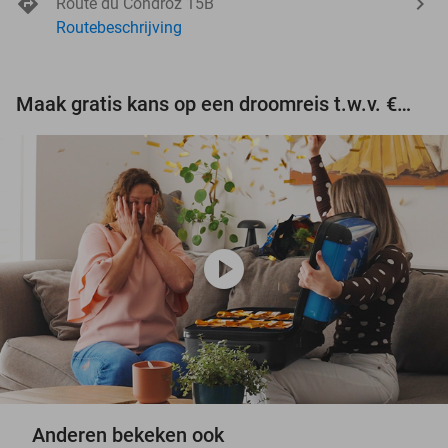
Route du Condroz 15B
Routebeschrijving
Maak gratis kans op een droomreis t.w.v. €3.000!
play_circle
Anderen bekeken ook