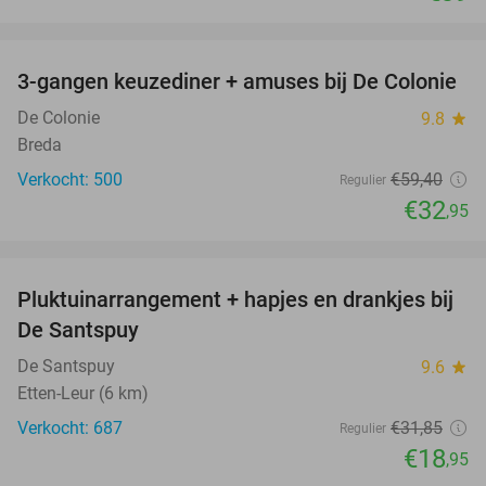
favorite_border
3-gangen keuzediner + amuses bij De Colonie
45%
De Colonie
9.8
star
Breda
Verkocht: 500
€59
,40
Regulier
€32
,95
favorite_border
Pluktuinarrangement + hapjes en drankjes bij
41%
De Santspuy
De Santspuy
9.6
star
Etten-Leur (6 km)
Verkocht: 687
€31
,85
Regulier
€18
,95