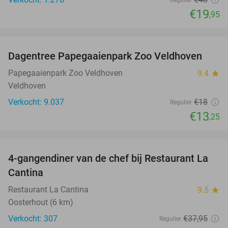
€19
,95
favorite_border
Dagentree Papegaaienpark Zoo Veldhoven
26%
Papegaaienpark Zoo Veldhoven
9.4
star
Veldhoven
Verkocht: 9.037
€18
Regulier
€13
,25
favorite_border
4-gangendiner van de chef bij Restaurant La
32%
Cantina
Restaurant La Cantina
9.5
star
Oosterhout (6 km)
Verkocht: 307
€37
,95
Regulier