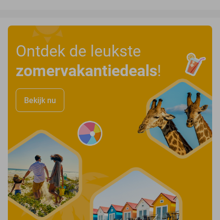
Ontdek de leukste
zomervakantiedeals
!
Bekijk nu