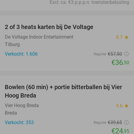
Excl. ca. €3 p.p.p.n. toeristenbelasting
favorite_border
2 of 3 heats karten bij De Voltage
37%
De Voltage Indoor Entertainment
8.7
star
Tilburg
Verkocht: 1.606
€57
,50
Regulier
€36
,50
favorite_border
Bowlen (60 min) + portie bitterballen bij Vier
37%
Hoog Breda
Vier Hoog Breda
9.6
star
Breda
Verkocht: 353
€39
,65
Regulier
€24
,95