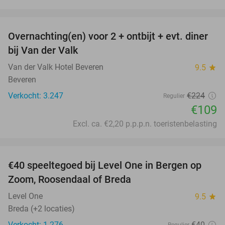
favorite_border
Overnachting(en) voor 2 + ontbijt + evt. diner
51%
bij Van der Valk
Van der Valk Hotel Beveren
9.5
star
Beveren
Verkocht: 3.247
€224
Regulier
€109
Excl. ca. €2,20 p.p.p.n. toeristenbelasting
favorite_border
€40 speeltegoed bij Level One in Bergen op
50%
Zoom, Roosendaal of Breda
Level One
9.5
star
Breda (+2 locaties)
Verkocht: 1.276
€40
Regulier