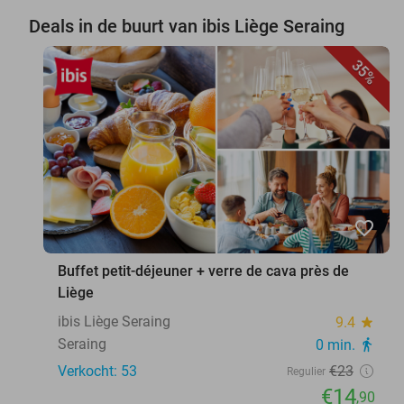
Deals in de buurt van ibis Liège Seraing
35%
favorite_border
Buffet petit-déjeuner + verre de cava près de
Liège
ibis Liège Seraing
9.4
star
Seraing
0 min.
directions_walk
Verkocht: 53
€23
Regulier
€14
,90