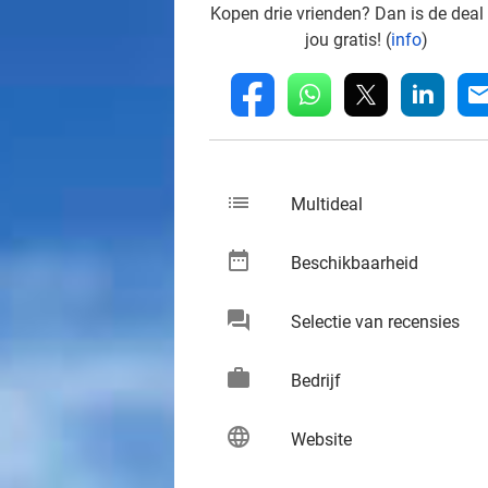
Kopen drie vrienden? Dan is de deal
jou gratis! (
info
)
whatsapp
linkedin
fb
mai
list
keybo
Multideal
date_range
keybo
Beschikbaarheid
chat
keybo
Selectie van recensies
work
keybo
Bedrijf
language
keybo
Website