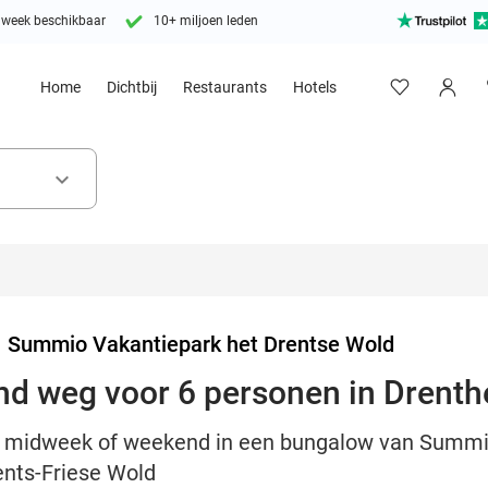
 week beschikbaar
10+ miljoen leden
Home
Dichtbij
Restaurants
Hotels
keyboard_arrow_down
>
Summio Vakantiepark het Drentse Wold
d weg voor 6 personen in Drenth
en midweek of weekend in een bungalow van Summi
ents-Friese Wold