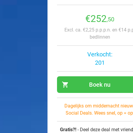
€252
,50
Excl. ca. €2,25 p.p.p.n. en €14 p.
bedlinnen
Verkocht:
201
shopping_cart
Boek nu
navi
Dagelijks om middernacht nieuw
Social Deals. Wees snel, op = op
Gratis?!
- Deel deze deal met vrien