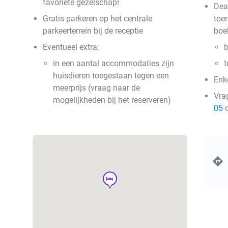
favoriete gezelschap!
Deal
Gratis parkeren op het centrale
toer
parkeerterrein bij de receptie
boe
Eventueel extra:
b
in een aantal accommodaties zijn
t
huisdieren toegestaan tegen een
Enke
meerprijs (vraag naar de
Vra
mogelijkheden bij het reserveren)
05
o
hotel