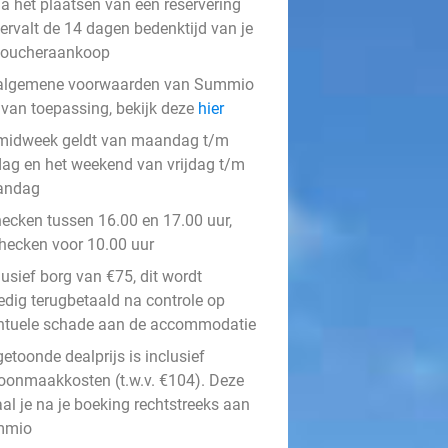
a het plaatsen van een reservering
ervalt de 14 dagen bedenktijd van je
voucheraankoop
algemene voorwaarden van Summio
n van toepassing, bekijk deze
hier
midweek geldt van maandag t/m
jdag en het weekend van vrijdag t/m
andag
hecken tussen 16.00 en 17.00 uur,
checken voor 10.00 uur
usief borg van €75, dit wordt
ledig terugbetaald na controle op
ntuele schade aan de accommodatie
etoonde dealprijs is inclusief
oonmaakkosten (t.w.v. €104). Deze
al je na je boeking rechtstreeks aan
mmio