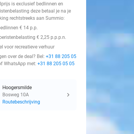
prijs is exclusief bedlinnen en
istenbelasting deze betaal je na je
king rechtstreeks aan Summio:
edlinnen € 14 p.p.
oeristenbelasting € 2,25 p.p.p.n.
l voor recreatieve verhuur
gen over de deal? Bel:
+31 88 205 05
f WhatsApp met:
+31 88 205 05 05
Hoogersmilde
Bosweg 10A
Routebeschrijving