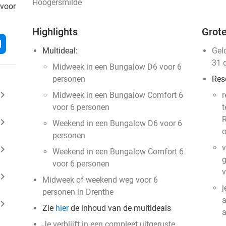
Hoogersmilde
 voor
Highlights
Grote
l
Multideal:
Gel
31 
Midweek in een Bungalow D6 voor 6
personen
Res
ard_arrow_right
Midweek in een Bungalow Comfort 6
r
voor 6 personen
t
R
ard_arrow_right
Weekend in een Bungalow D6 voor 6
o
personen
v
ard_arrow_right
Weekend in een Bungalow Comfort 6
g
voor 6 personen
v
ard_arrow_right
Midweek of weekend weg voor 6
j
personen in Drenthe
a
ard_arrow_right
Zie
hier
de inhoud van de multideals
Je verblijft in een compleet uitgeruste