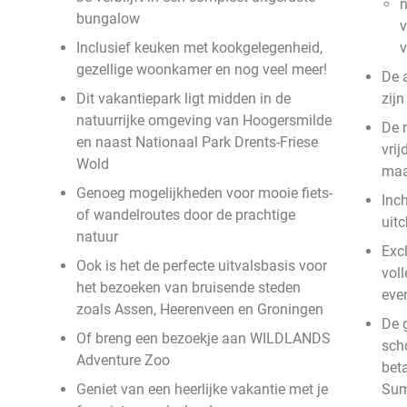
n
bungalow
v
Inclusief keuken met kookgelegenheid,
gezellige woonkamer en nog veel meer!
De 
Dit vakantiepark ligt midden in de
zij
natuurrijke omgeving van Hoogersmilde
De 
en naast Nationaal Park Drents-Friese
vri
Wold
ma
Genoeg mogelijkheden voor mooie fiets-
Inc
of wandelroutes door de prachtige
uit
natuur
Excl
Ook is het de perfecte uitvalsbasis voor
vol
het bezoeken van bruisende steden
eve
zoals Assen, Heerenveen en Groningen
De g
Of breng een bezoekje aan WILDLANDS
sch
Adventure Zoo
beta
Geniet van een heerlijke vakantie met je
Su