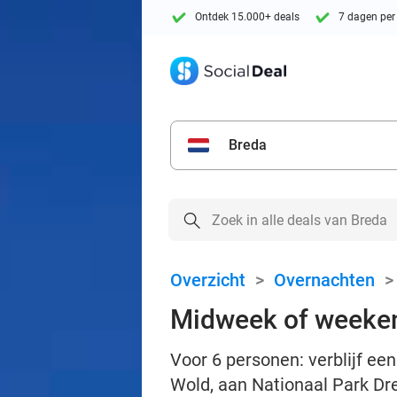
Ontdek 15.000+ deals
7 dagen per
Breda
Overzicht
>
Overnachten
Midweek of weeken
Voor 6 personen: verblijf e
Wold, aan Nationaal Park Dr