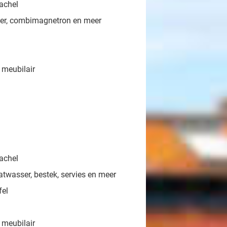
achel
ser, combimagnetron en meer
n meubilair
achel
atwasser, bestek, servies en meer
fel
n meubilair