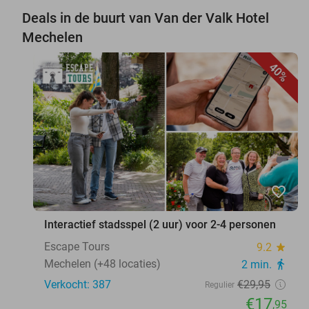
Deals in de buurt van Van der Valk Hotel
Mechelen
40%
favorite_border
Interactief stadsspel (2 uur) voor 2-4 personen
Escape Tours
9.2
star
Mechelen (+48 locaties)
2 min.
directions_walk
Verkocht: 387
€29
,95
Regulier
€17
,95