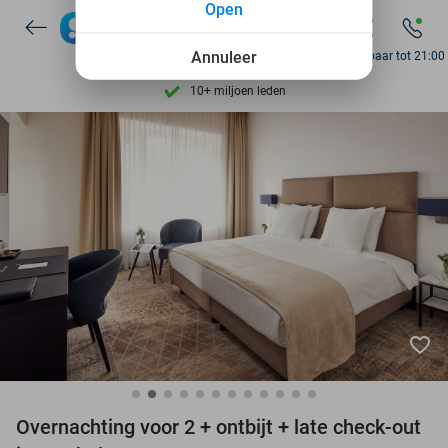
Open
7 dagen per week beschikbaar
10+ miljoen leden
Annuleer
Bereikbaar tot 21:00
9,4
op basis van
206.346 reviews
Ontdek 15.000+ deals
7 dagen per week beschikbaar
10+ miljoen leden
favorite_border
Overnachting voor 2 + ontbijt + late check-out