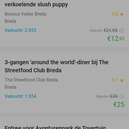
verkoelende slush puppy
Bounce Valley Breda
9.6
star
Breda
Verkocht: 2.055
€21
,95
Regulier
€12
,95
favorite_border
3-gangen 'around the world'-diner bij The
29%
Streetfood Club Breda
The Streetfood Club Breda
9.7
star
Breda
Verkocht: 1.554
€35
Regulier
€25
favorite_border
Entree voor Avonturenpark de Tovertuin