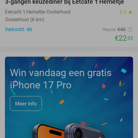
3-gangen keuzediner bij Eetcafé 't Hemeltje
43%
Eetcafé 't Hemeltje Oosterhout
9.3
star
Oosterhout (6 km)
Verkocht: 46
€40
Regulier
€22
,95
Win vandaag een gratis
iPhone 17 Pro
Meer info