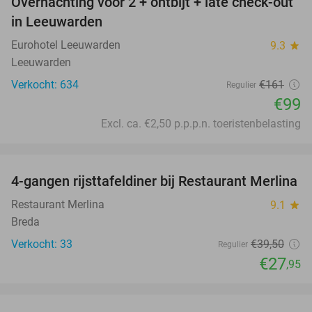
Overnachting voor 2 + ontbijt + late check-out
39%
in Leeuwarden
Eurohotel Leeuwarden
9.3
star
Leeuwarden
Verkocht: 634
€161
Regulier
€99
Excl. ca. €2,50 p.p.p.n. toeristenbelasting
favorite_border
4-gangen rijsttafeldiner bij Restaurant Merlina
29%
Restaurant Merlina
9.1
star
Breda
Verkocht: 33
€39
,50
Regulier
€27
,95
favorite_border