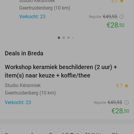
Studio Kéranniek
9.7
star
Geertruidenberg (10 km)
Verkocht: 23
€49
,95
Regulier
€28
,50
favorite_border
Deals in Breda
Workshop keramiek beschilderen (2 uur) +
43%
NEW
item(s) naar keuze + koffie/thee
TODAY
Studio Kéranniek
9.7
star
Geertruidenberg (10 km)
Verkocht: 23
€49
,95
Regulier
€28
,50
favorite_border