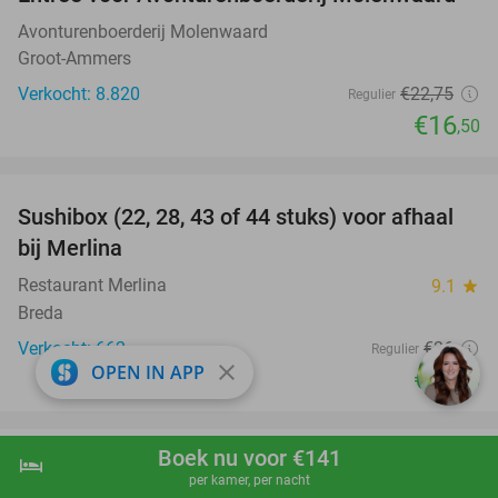
27%
Avonturenboerderij Molenwaard
Groot-Ammers
Verkocht: 8.820
€22
,75
Regulier
€16
,50
favorite_border
Sushibox (22, 28, 43 of 44 stuks) voor afhaal
40%
bij Merlina
Restaurant Merlina
9.1
star
Breda
Verkocht: 662
€26
Regulier
close
OPEN IN APP
€15
,50
favorite_border
Boek nu voor €141
hotel
shopping_cart
Boek nu
navigate_next
Sportmassage (30 of 60 min)
45%
per kamer, per nacht