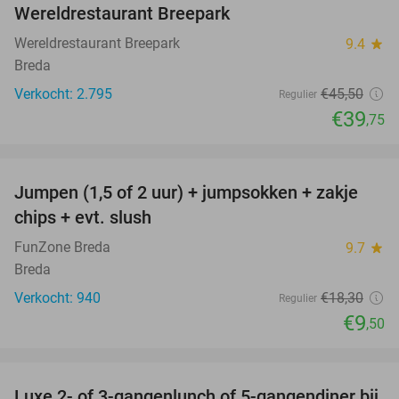
Wereldrestaurant Breepark
Wereldrestaurant Breepark
9.4
star
Breda
Verkocht: 2.795
€45
,50
Regulier
€39
,75
favorite_border
Jumpen (1,5 of 2 uur) + jumpsokken + zakje
48%
chips + evt. slush
FunZone Breda
9.7
star
Breda
Verkocht: 940
€18
,30
Regulier
€9
,50
favorite_border
Luxe 2- of 3-gangenlunch of 5-gangendiner bij