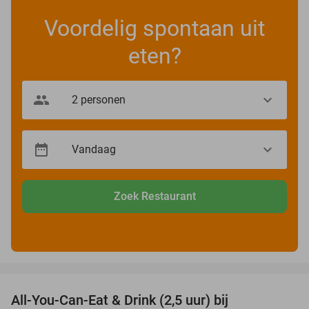
Voordelig spontaan uit
eten?
Zoek Restaurant
favorite_border
All-You-Can-Eat & Drink (2,5 uur) bij
13%