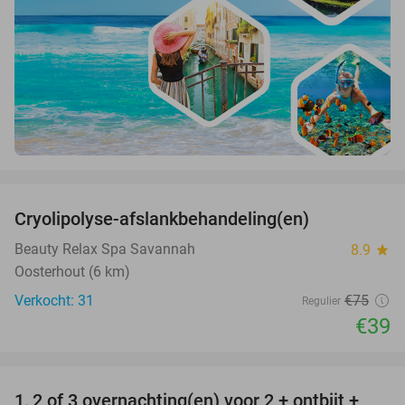
favorite_border
Cryolipolyse-afslankbehandeling(en)
48%
Beauty Relax Spa Savannah
8.9
star
Oosterhout (6 km)
Verkocht: 31
€75
Regulier
€39
favorite_border
1, 2 of 3 overnachting(en) voor 2 + ontbijt +