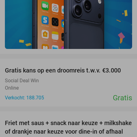
favorite_border
Gratis kans op een droomreis t.w.v. €3.000
Social Deal Win
Online
Gratis
Verkocht: 188.705
favorite_border
Friet met saus + snack naar keuze + milkshake
50%
of drankje naar keuze voor dine-in of afhaal