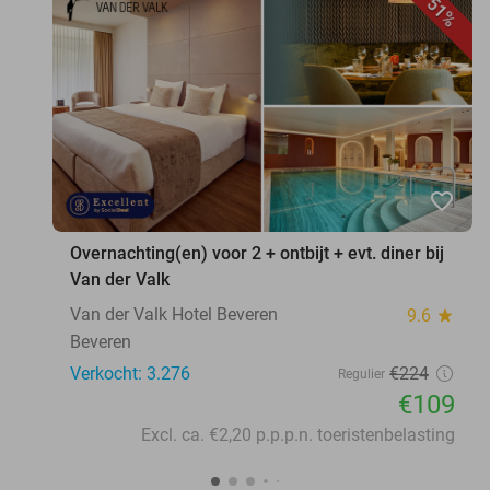
51%
favorite_border
Overnachting(en) voor 2 + ontbijt + evt. diner bij
Van der Valk
Van der Valk Hotel Beveren
9.6
star
Beveren
Verkocht: 3.276
€224
Regulier
€109
Excl. ca. €2,20 p.p.p.n. toeristenbelasting