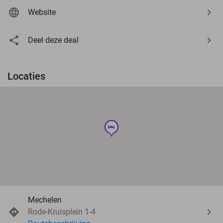
Website
Deel deze deal
Locaties
hotel
Mechelen
Rode-Kruisplein 1-4