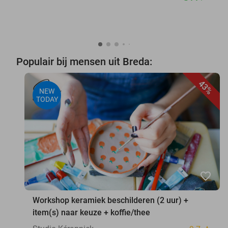
Populair bij mensen uit Breda:
43%
NEW
TODAY
favorite_border
Workshop keramiek beschilderen (2 uur) +
item(s) naar keuze + koffie/thee