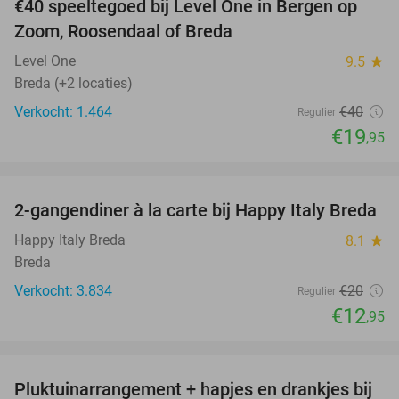
€40 speeltegoed bij Level One in Bergen op
50%
Zoom, Roosendaal of Breda
Level One
9.5
star
Breda (+2 locaties)
Verkocht: 1.464
€40
Regulier
€19
,95
favorite_border
2-gangendiner à la carte bij Happy Italy Breda
35%
Happy Italy Breda
8.1
star
Breda
Verkocht: 3.834
€20
Regulier
€12
,95
favorite_border
Pluktuinarrangement + hapjes en drankjes bij
41%