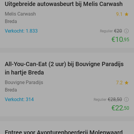
Uitgebreide autowasbeurt bij Melis Carwash
45%
Melis Carwash
9.1
star
Breda
Verkocht: 1.833
€20
Regulier
€10
,95
favorite_border
All-You-Can-Eat (2 uur) bij Bouvigne Paradijs
21%
in hartje Breda
Bouvigne Paradijs
7.2
star
Breda
Verkocht: 314
€28
,50
Regulier
€22
,50
favorite_border
Entree voor Avonturenboerderij Molenwaard