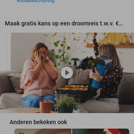
Routebeschrijving
Maak gratis kans op een droomreis t.w.v. €3.000!
play_circle
Anderen bekeken ook