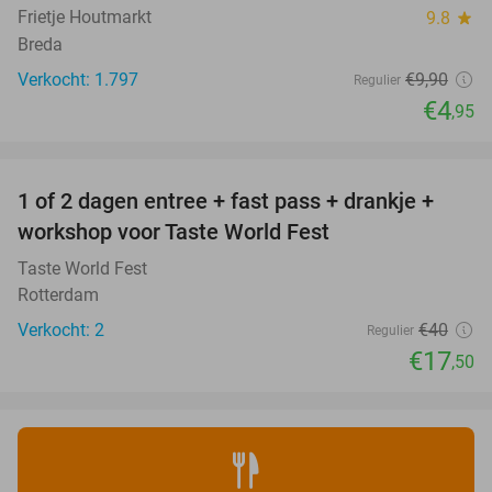
Frietje Houtmarkt
9.8
star
Breda
Verkocht: 1.797
€9
,90
Regulier
€4
,95
favorite_border
1 of 2 dagen entree + fast pass + drankje +
56%
NEW
workshop voor Taste World Fest
TODAY
Taste World Fest
Rotterdam
Verkocht: 2
€40
Regulier
€17
,50