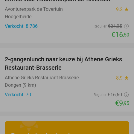
34%
Avonturenpark de Tovertuin
9.2
star
Hoogerheide
Verkocht: 8.786
€24
,95
Regulier
€16
,50
favorite_border
2-gangenlunch naar keuze bij Athene Grieks
40%
Restaurant-Brasserie
Athene Grieks Restaurant-Brasserie
8.9
star
Dongen (9 km)
Verkocht: 70
€16
,60
Regulier
€9
,95