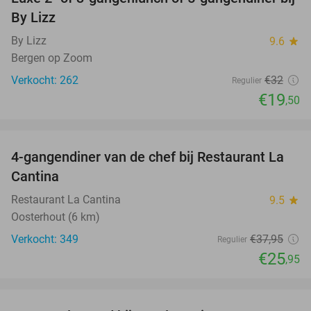
39%
By Lizz
By Lizz
9.6
star
Bergen op Zoom
Verkocht: 262
€32
Regulier
€19
,50
favorite_border
4-gangendiner van de chef bij Restaurant La
32%
Cantina
Restaurant La Cantina
9.5
star
Oosterhout (6 km)
Verkocht: 349
€37
,95
Regulier
€25
,95
favorite_border