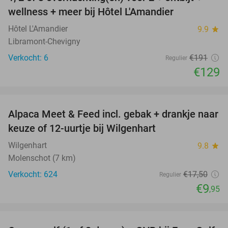
32%
NEW
wellness + meer bij Hôtel L'Amandier
TODAY
Hôtel L'Amandier
9.9
star
Libramont-Chevigny
Verkocht: 6
€191
Regulier
€129
favorite_border
Alpaca Meet & Feed incl. gebak + drankje naar
43%
keuze of 12-uurtje bij Wilgenhart
Wilgenhart
9.8
star
Molenschot (7 km)
Verkocht: 624
€17
,50
Regulier
€9
,95
favorite_border