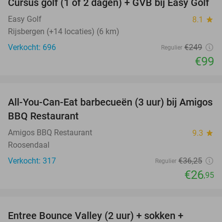
Cursus golf (1 of 2 dagen) + GVB bij Easy Golf
60%
Easy Golf
8.1
star
Rijsbergen (+14 locaties) (6 km)
Verkocht: 696
€249
Regulier
€99
favorite_border
All-You-Can-Eat barbecueën (3 uur) bij Amigos
26%
BBQ Restaurant
Amigos BBQ Restaurant
9.3
star
Roosendaal
Verkocht: 317
€36
,25
Regulier
€26
,95
favorite_border
Entree Bounce Valley (2 uur) + sokken +
41%