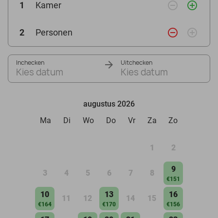
remove_circle_outline
add_circle_outline
1
Kamer
remove_circle_outline
add_circle_outline
2
Personen
Inchecken
Uitchecken
Kies datum
Kies datum
augustus 2026
Ma
Di
Wo
Do
Vr
Za
Zo
1
2
9
3
4
5
6
7
8
€151
10
13
16
11
12
14
15
€164
€170
€156