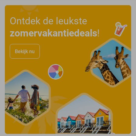
Ontdek de leukste
zomervakantiedeals
!
Bekijk nu