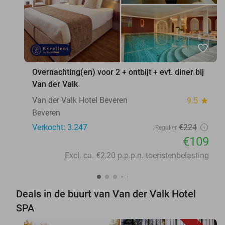
favorite_border
Overnachting(en) voor 2 + ontbijt + evt. diner bij
Van der Valk
Van der Valk Hotel Beveren
9.5
star
Beveren
Verkocht: 3.247
€224
Regulier
€109
Excl. ca. €2,20 p.p.p.n. toeristenbelasting
Deals in de buurt van Van der Valk Hotel
SPA