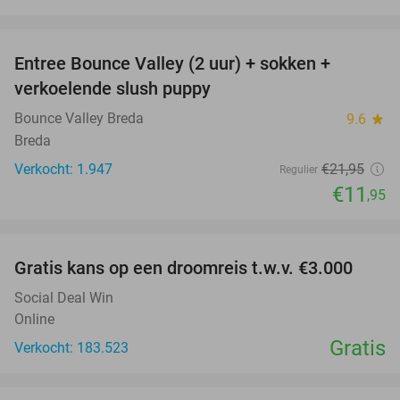
favorite_border
Entree Bounce Valley (2 uur) + sokken +
46%
verkoelende slush puppy
Bounce Valley Breda
9.6
star
Breda
Verkocht: 1.947
€21
,95
Regulier
€11
,95
favorite_border
Gratis kans op een droomreis t.w.v. €3.000
Social Deal Win
Online
Gratis
Verkocht: 183.523