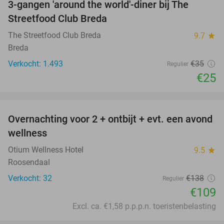
3-gangen 'around the world'-diner bij The
29%
Streetfood Club Breda
The Streetfood Club Breda
9.7
star
Breda
Verkocht: 1.493
€35
Regulier
€25
favorite_border
Overnachting voor 2 + ontbijt + evt. een avond
21%
wellness
Otium Wellness Hotel
9.5
star
Roosendaal
Verkocht: 32
€138
Regulier
€109
Excl. ca. €1,58 p.p.p.n. toeristenbelasting
favorite_border