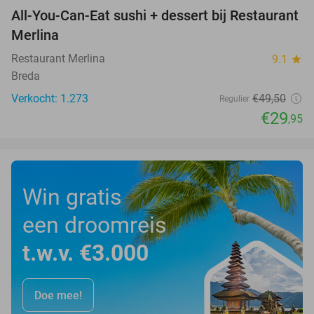
All-You-Can-Eat sushi + dessert bij Restaurant
39%
Merlina
Restaurant Merlina
9.1
star
Breda
Verkocht: 1.273
€49
,50
Regulier
€29
,95
Win gratis
een droomreis
t.w.v. €3.000
Doe mee!