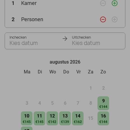
remove_circle_outline
add_circle_outline
1
Kamer
remove_circle_outline
add_circle_outline
2
Personen
Inchecken
Uitchecken
Kies datum
Kies datum
augustus 2026
Ma
Di
Wo
Do
Vr
Za
Zo
1
2
9
3
4
5
6
7
8
€144
10
11
12
13
14
16
15
€145
€145
€142
€139
€162
€144