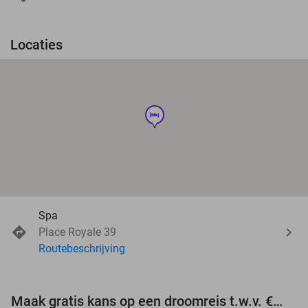
Locaties
hotel
Spa
Place Royale 39
Routebeschrijving
Maak gratis kans op een droomreis t.w.v. €3.000!