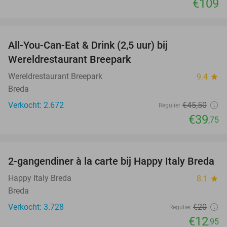
€109
favorite_border
All-You-Can-Eat & Drink (2,5 uur) bij
13%
Wereldrestaurant Breepark
Wereldrestaurant Breepark
9.4
star
Breda
Verkocht: 2.672
€45
,50
Regulier
€39
,75
favorite_border
2-gangendiner à la carte bij Happy Italy Breda
35%
Happy Italy Breda
8.1
star
Breda
Verkocht: 3.728
€20
Regulier
€12
,95