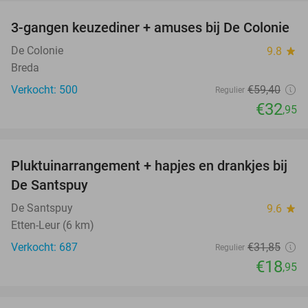
3-gangen keuzediner + amuses bij De Colonie
45%
De Colonie
9.8
star
Breda
Verkocht: 500
€59
,40
Regulier
€32
,95
favorite_border
Pluktuinarrangement + hapjes en drankjes bij
41%
De Santspuy
De Santspuy
9.6
star
Etten-Leur (6 km)
Verkocht: 687
€31
,85
Regulier
€18
,95
favorite_border