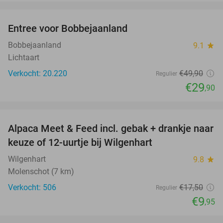
favorite_border
Entree voor Bobbejaanland
40%
Bobbejaanland
9.1
star
Lichtaart
Verkocht: 20.220
€49
,90
Regulier
€29
,90
favorite_border
Alpaca Meet & Feed incl. gebak + drankje naar
43%
keuze of 12-uurtje bij Wilgenhart
Wilgenhart
9.8
star
Molenschot (7 km)
Verkocht: 506
€17
,50
Regulier
€9
,95