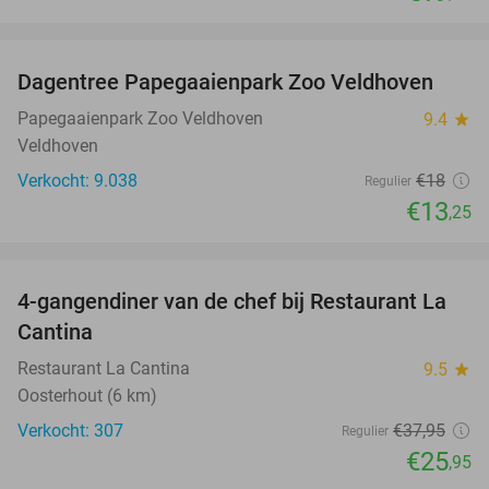
favorite_border
Dagentree Papegaaienpark Zoo Veldhoven
26%
Papegaaienpark Zoo Veldhoven
9.4
star
Veldhoven
Verkocht: 9.038
€18
Regulier
€13
,25
favorite_border
4-gangendiner van de chef bij Restaurant La
32%
Cantina
Restaurant La Cantina
9.5
star
Oosterhout (6 km)
Verkocht: 307
€37
,95
Regulier
€25
,95