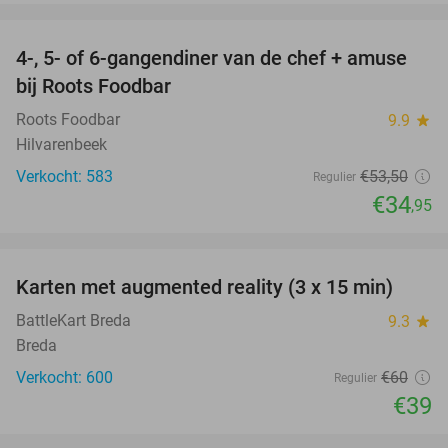
favorite_border
4-, 5- of 6-gangendiner van de chef + amuse
35%
bij Roots Foodbar
Roots Foodbar
9.9
star
Hilvarenbeek
Verkocht: 583
€53
,50
Regulier
€34
,95
favorite_border
Karten met augmented reality (3 x 15 min)
35%
BattleKart Breda
9.3
star
Breda
Verkocht: 600
€60
Regulier
€39
favorite_border