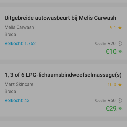
favorite_border
Uitgebreide autowasbeurt bij Melis Carwash
45%
Melis Carwash
9.1
star
Breda
Verkocht: 1.762
€20
Regulier
€10
,95
favorite_border
1, 3 of 6 LPG-lichaamsbindweefselmassage(s)
40%
Marz Skincare
10.0
star
Breda
Verkocht: 43
€50
Regulier
€29
,95
favorite_border