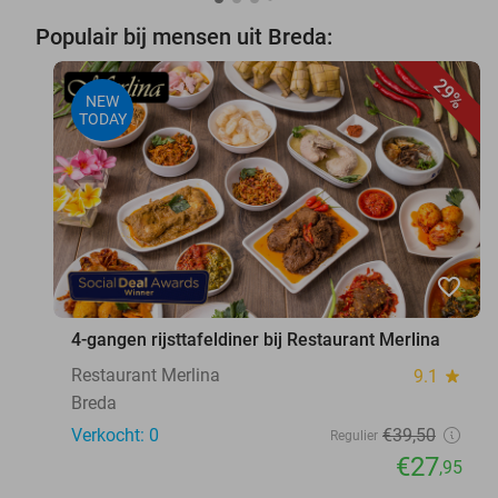
Populair bij mensen uit Breda:
29%
NEW
TODAY
favorite_border
4-gangen rijsttafeldiner bij Restaurant Merlina
Restaurant Merlina
9.1
star
Breda
Verkocht: 0
€39
,50
Regulier
€27
,95