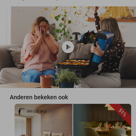
play_circle
Anderen bekeken ook
51%