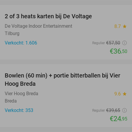
favorite_border
2 of 3 heats karten bij De Voltage
37%
De Voltage Indoor Entertainment
8.7
star
Tilburg
Verkocht: 1.606
€57
,50
Regulier
€36
,50
favorite_border
Bowlen (60 min) + portie bitterballen bij Vier
37%
Hoog Breda
Vier Hoog Breda
9.6
star
Breda
Verkocht: 353
€39
,65
Regulier
€24
,95
favorite_border