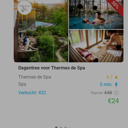
50%
favorite_border
Dagentree voor Thermes de Spa
Thermes de Spa
9.7
star
Spa
0 min.
directions_walk
Verkocht: 432
€48
Regulier
€24