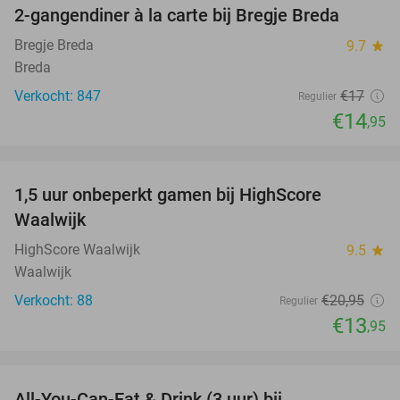
2-gangendiner à la carte bij Bregje Breda
12%
Bregje Breda
9.7
star
Breda
Verkocht: 847
€17
Regulier
€14
,95
favorite_border
1,5 uur onbeperkt gamen bij HighScore
33%
Waalwijk
HighScore Waalwijk
9.5
star
Waalwijk
Verkocht: 88
€20
,95
Regulier
€13
,95
favorite_border
All-You-Can-Eat & Drink (3 uur) bij