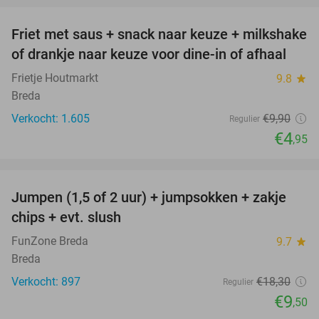
Friet met saus + snack naar keuze + milkshake
50%
of drankje naar keuze voor dine-in of afhaal
Frietje Houtmarkt
9.8
star
Breda
Verkocht: 1.605
€9
,90
Regulier
€4
,95
favorite_border
Jumpen (1,5 of 2 uur) + jumpsokken + zakje
48%
chips + evt. slush
FunZone Breda
9.7
star
Breda
Verkocht: 897
€18
,30
Regulier
€9
,50