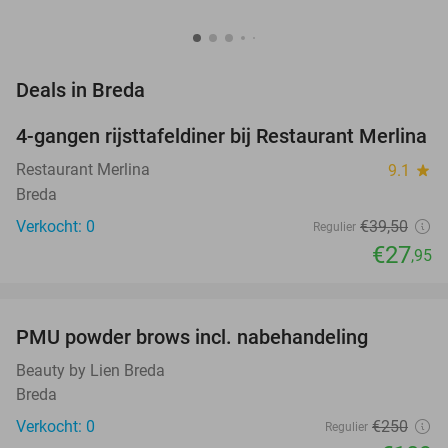
favorite_border
Deals in Breda
4-gangen rijsttafeldiner bij Restaurant Merlina
29%
NEW
TODAY
Restaurant Merlina
9.1
star
Breda
Verkocht: 0
€39
,50
Regulier
€27
,95
favorite_border
PMU powder brows incl. nabehandeling
56%
NEW
TODAY
Beauty by Lien Breda
Breda
Verkocht: 0
€250
Regulier