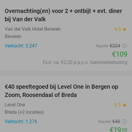
Overnachting(en) voor 2 + ontbijt + evt. diner
51%
bij Van der Valk
Van der Valk Hotel Beveren
9.5
star
Beveren
Verkocht: 3.247
€224
Regulier
€109
Excl. ca. €2,20 p.p.p.n. toeristenbelasting
favorite_border
€40 speeltegoed bij Level One in Bergen op
50%
Zoom, Roosendaal of Breda
Level One
9.5
star
Breda (+2 locaties)
Verkocht: 1.276
€40
Regulier
€19
,95