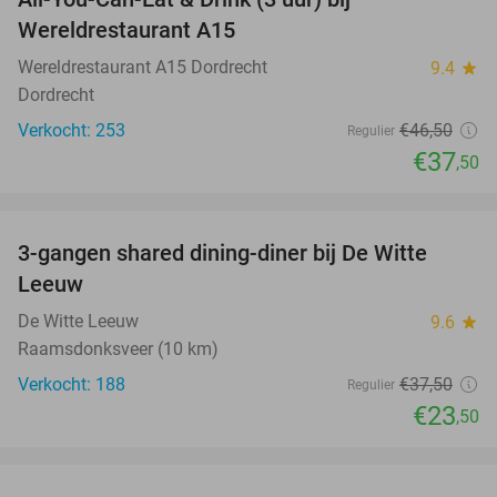
19%
Wereldrestaurant A15
Wereldrestaurant A15 Dordrecht
9.4
star
Dordrecht
Verkocht: 253
€46
,50
Regulier
€37
,50
favorite_border
3-gangen shared dining-diner bij De Witte
37%
Leeuw
De Witte Leeuw
9.6
star
Raamsdonksveer (10 km)
Verkocht: 188
€37
,50
Regulier
€23
,50
favorite_border