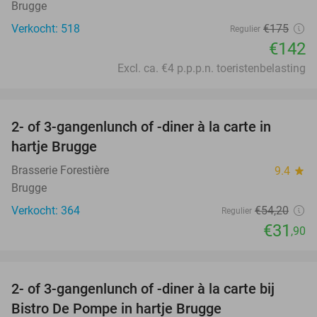
Brugge
Verkocht: 518
€175
Regulier
€142
Excl. ca. €4 p.p.p.n. toeristenbelasting
favorite_border
2- of 3-gangenlunch of -diner à la carte in
41%
hartje Brugge
Brasserie Forestière
9.4
star
Brugge
Verkocht: 364
€54
,20
Regulier
€31
,90
favorite_border
2- of 3-gangenlunch of -diner à la carte bij
42%
Bistro De Pompe in hartje Brugge