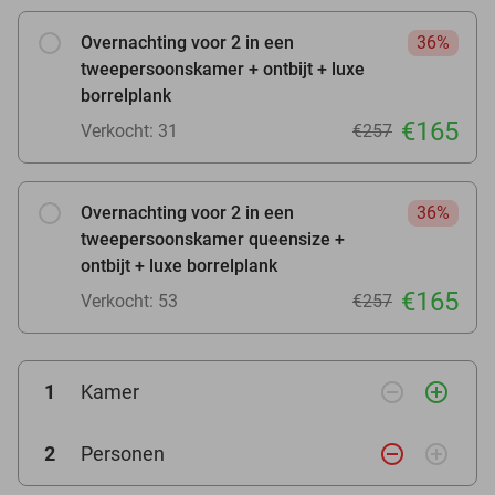
Overnachting voor 2 in een
36%
tweepersoonskamer + ontbijt + luxe
borrelplank
€165
Verkocht: 31
€257
Overnachting voor 2 in een
36%
tweepersoonskamer queensize +
ontbijt + luxe borrelplank
€165
Verkocht: 53
€257
remove_circle_outline
add_circle_outline
1
Kamer
remove_circle_outline
add_circle_outline
2
Personen