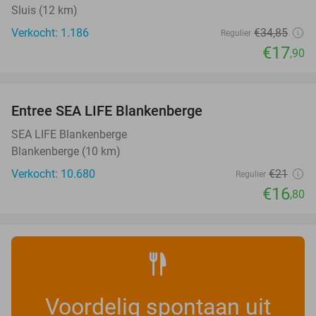
Sluis (12 km)
Verkocht: 1.186
€34
,85
Regulier
€17
,90
favorite_border
Entree SEA LIFE Blankenberge
20%
SEA LIFE Blankenberge
Blankenberge (10 km)
Verkocht: 10.680
€21
Regulier
€16
,80
Voordelig spontaan uit