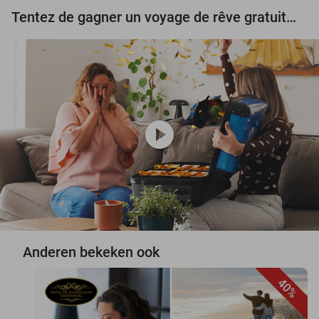
Tentez de gagner un voyage de rêve gratuit d'une valeur de 3.000 € !
play_circle
Anderen bekeken ook
40%