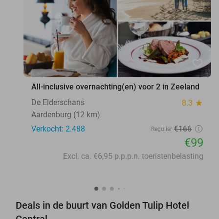
favorite_border
All-inclusive overnachting(en) voor 2 in Zeeland
De Elderschans
8.3
star
Aardenburg (12 km)
Verkocht: 2.488
€166
Regulier
€99
Excl. ca. €6,95 p.p.p.n. toeristenbelasting
Deals in de buurt van Golden Tulip Hotel
Central