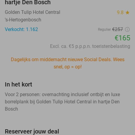
hartje Den Bosch
Golden Tulip Hotel Central
9.8
star
's-Hertogenbosch
Verkocht: 1.162
€257
Regulier
€165
Excl. ca. €5 p.p.p.n. toeristenbelasting
Dagelijks om middernacht nieuwe Social Deals. Wees
snel, op = op!
In het kort
Voor 2 personen: overnachting inclusief ontbijt en luxe
borrelplank bij Golden Tulip Hotel Central in hartje Den
Bosch
Reserveer jouw deal