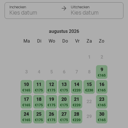
Inchecken
Uitchecken
Kies datum
Kies datum
augustus 2026
Ma
Di
Wo
Do
Vr
Za
Zo
1
2
9
3
4
5
6
7
8
€165
10
11
12
13
14
15
16
€165
€175
€175
€175
€220
€230
€165
17
18
19
20
21
23
22
€165
€175
€175
€175
€220
€165
24
25
26
27
28
30
29
€165
€175
€175
€175
€220
€165