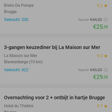
Bistro De Pompe
9.2
star
Brugge
Verkocht: 330
€44
,20
Regulier
€25
,50
favorite_border
3-gangen keuzediner bij La Maison sur Mer
40%
La Maison sur Mer
9.3
star
Blankenberge (10 km)
Verkocht: 422
€49
,20
Regulier
€29
,50
favorite_border
Overnachting voor 2 + ontbijt in hartje Brugge
32%
Hotel du Théâtre
9.7
star