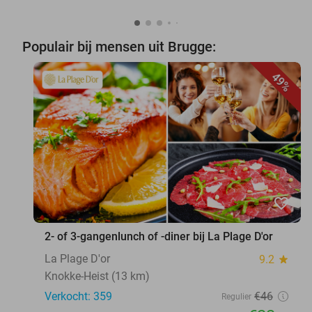
Populair bij mensen uit Brugge:
49%
favorite_border
2- of 3-gangenlunch of -diner bij La Plage D'or
La Plage D'or
9.2
star
Knokke-Heist (13 km)
Verkocht: 359
€46
Regulier