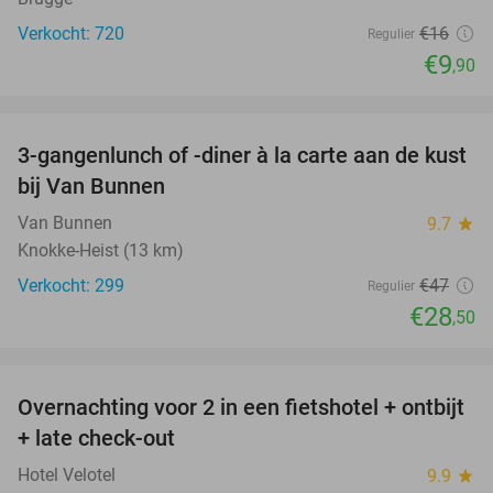
Verkocht: 720
€16
Regulier
€9
,90
favorite_border
3-gangenlunch of -diner à la carte aan de kust
39%
bij Van Bunnen
Van Bunnen
9.7
star
Knokke-Heist (13 km)
Verkocht: 299
€47
Regulier
€28
,50
favorite_border
Overnachting voor 2 in een fietshotel + ontbijt
19%
+ late check-out
Hotel Velotel
9.9
star