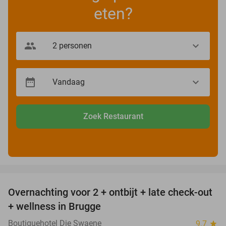
eten?
Zoek Restaurant
favorite_border
Overnachting voor 2 + ontbijt + late check-out
34%
+ wellness in Brugge
Boutiquehotel Die Swaene
9.7
star