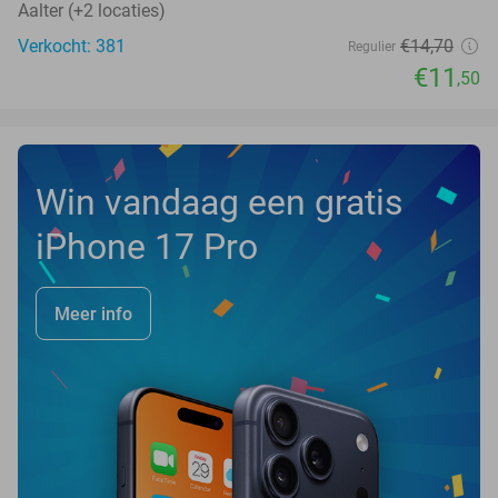
Aalter (+2 locaties)
Verkocht: 381
€14
,70
Regulier
€11
,50
Win vandaag een gratis
iPhone 17 Pro
Meer info