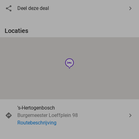
Deel deze deal
Locaties
hotel
's-Hertogenbosch
Burgemeester Loeffplein 98
Routebeschrijving