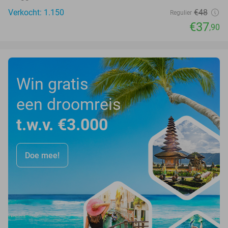
Verkocht: 1.150
€48
Regulier
€37
,90
Win gratis
een droomreis
t.w.v. €3.000
Doe mee!