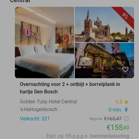
6%
favorite_border
Overnachting voor 2 + ontbijt + borrelplank in
hartje Den Bosch
Golden Tulip Hotel Central
9.8
star
's-Hertogenbosch
0 min.
directions_walk
Verkocht: 321
€165
,47
Regulier
€155
,60
Excl. ca. €5 p.p.p.n. toeristenbelasting