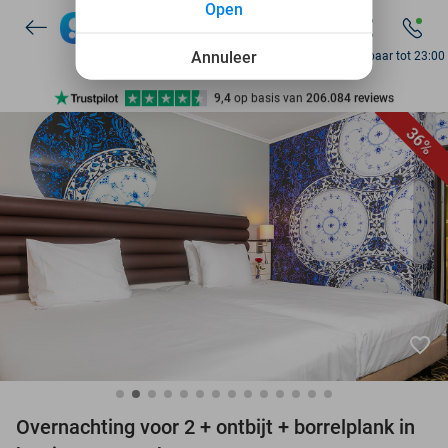
Open
7 dagen per week beschikbaar
10+ miljoen leden
Annuleer
Bereikbaar tot 23:00
9,4
op basis van
206.084 reviews
Ontdek 15.000+ deals
36%
7 dagen per week beschikbaar
10+ miljoen leden
favorite_border
Overnachting voor 2 + ontbijt + borrelplank in