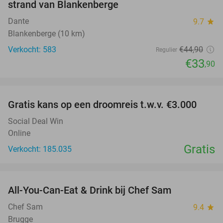
strand van Blankenberge
Dante
9.7
star
Blankenberge (10 km)
Verkocht: 583
€44
,90
Regulier
€33
,90
favorite_border
Gratis kans op een droomreis t.w.v. €3.000
Social Deal Win
Online
Gratis
Verkocht: 185.035
favorite_border
All-You-Can-Eat & Drink bij Chef Sam
21%
Chef Sam
9.4
star
Brugge