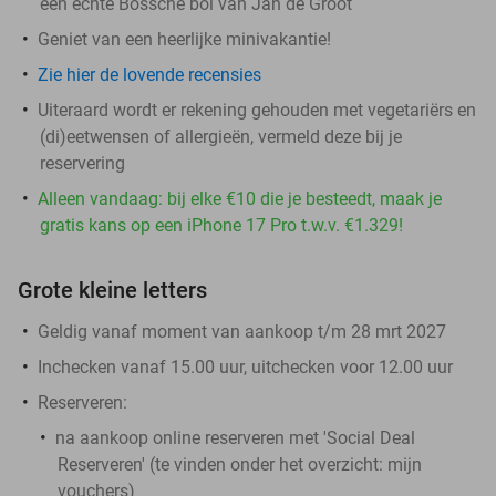
een échte Bossche bol van Jan de Groot
Geniet van een heerlijke minivakantie!
Zie hier de lovende recensies
Uiteraard wordt er rekening gehouden met vegetariërs en
(di)eetwensen of allergieën, vermeld deze bij je
reservering
Alleen vandaag: bij elke €10 die je besteedt, maak je
gratis kans op een iPhone 17 Pro t.w.v. €1.329!
Grote kleine letters
Geldig vanaf moment van aankoop t/m 28 mrt 2027
Inchecken vanaf 15.00 uur, uitchecken voor 12.00 uur
Reserveren:
na aankoop online reserveren met 'Social Deal
Reserveren' (te vinden onder het overzicht:
mijn
vouchers
)