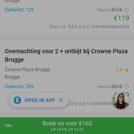
Brugge
Verkocht: 129
€174
Regulier
€119
Excl. ca. €4 p.p.p.n. toeristenbelasting
favorite_border
Overnachting voor 2 + ontbijt bij Crowne Plaza
44%
Brugge
Crowne Plaza Brugge
9.8
star
Brugge
Verkocht: 339
€318
Regulier
€179
close
OPEN IN APP
Excl. ca. €4,20 p.p.p.n. toeristenbelasting
Boek nu voor €165
hotel
shopping_cart
Boek nu
navigate_next
per kamer, per nacht