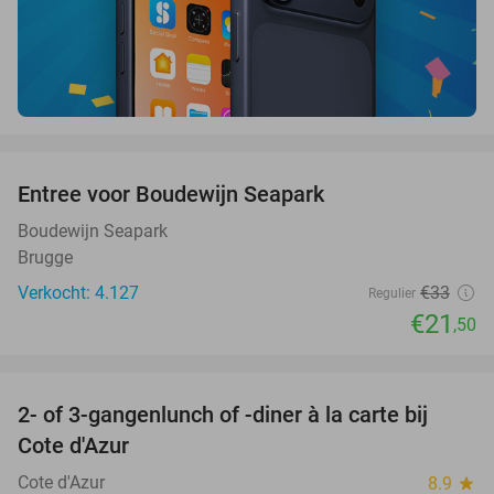
favorite_border
Entree voor Boudewijn Seapark
35%
Boudewijn Seapark
Brugge
Verkocht: 4.127
€33
Regulier
€21
,50
favorite_border
2- of 3-gangenlunch of -diner à la carte bij
49%
Cote d'Azur
Cote d'Azur
8.9
star