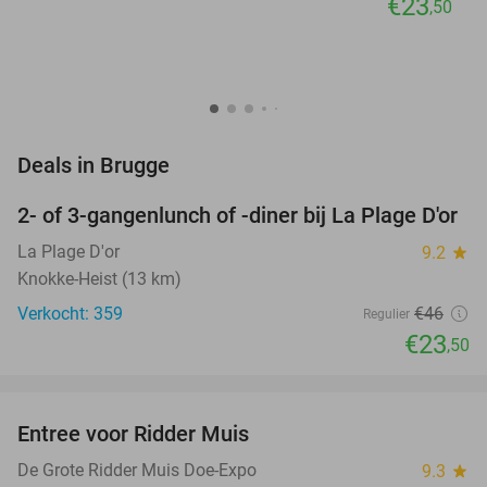
€23
,50
favorite_border
Deals in Brugge
2- of 3-gangenlunch of -diner bij La Plage D'or
49%
La Plage D'or
9.2
star
Knokke-Heist (13 km)
Verkocht: 359
€46
Regulier
€23
,50
favorite_border
Entree voor Ridder Muis
22%
NEW
TODAY
De Grote Ridder Muis Doe-Expo
9.3
star