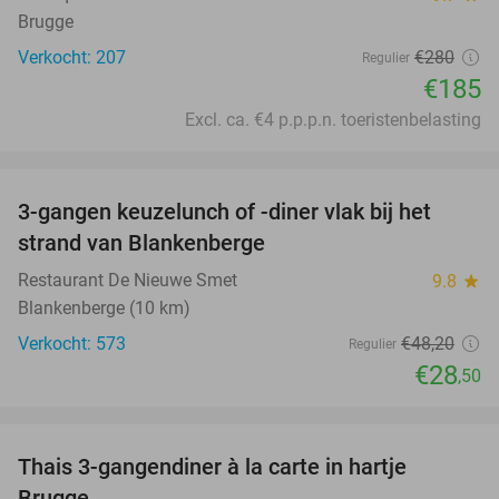
Brugge
Verkocht: 207
€280
Regulier
€185
Excl. ca. €4 p.p.p.n. toeristenbelasting
favorite_border
3-gangen keuzelunch of -diner vlak bij het
41%
strand van Blankenberge
Restaurant De Nieuwe Smet
9.8
star
Blankenberge (10 km)
Verkocht: 573
€48
,20
Regulier
€28
,50
favorite_border
Thais 3-gangendiner à la carte in hartje
45%
Brugge