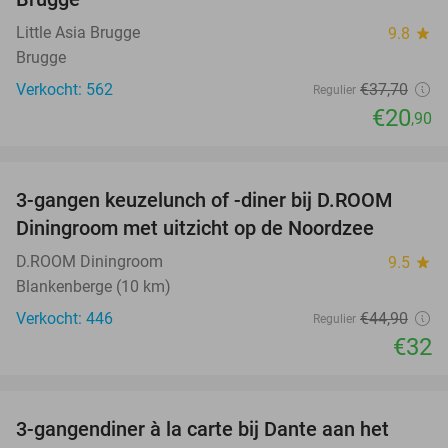
Little Asia Brugge
9.8
star
Brugge
Verkocht: 562
€37
,70
Regulier
€20
,90
favorite_border
3-gangen keuzelunch of -diner bij D.ROOM
29%
Diningroom met uitzicht op de Noordzee
D.ROOM Diningroom
9.5
star
Blankenberge (10 km)
Verkocht: 446
€44
,90
Regulier
€32
favorite_border
3-gangendiner à la carte bij Dante aan het
24%