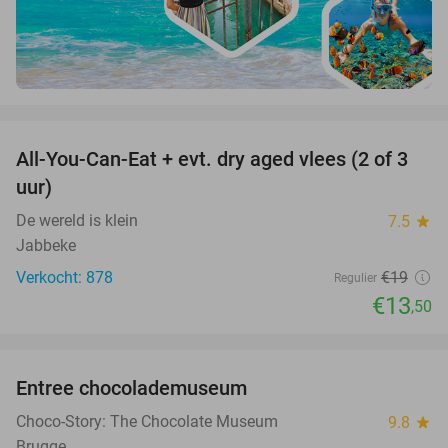
favorite_border
All-You-Can-Eat + evt. dry aged vlees (2 of 3
29%
uur)
De wereld is klein
7.5
star
Jabbeke
Verkocht: 878
€19
Regulier
€13
,50
favorite_border
Entree chocolademuseum
38%
Choco-Story: The Chocolate Museum
9.8
star
Brugge