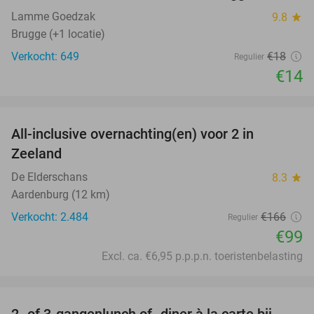
Lamme Goedzak
9.8
star
Brugge (+1 locatie)
Verkocht: 649
€18
Regulier
€14
favorite_border
All-inclusive overnachting(en) voor 2 in
40%
Zeeland
De Elderschans
8.3
star
Aardenburg (12 km)
Verkocht: 2.484
€166
Regulier
€99
Excl. ca. €6,95 p.p.p.n. toeristenbelasting
favorite_border
2- of 3-gangenlunch of -diner à la carte bij