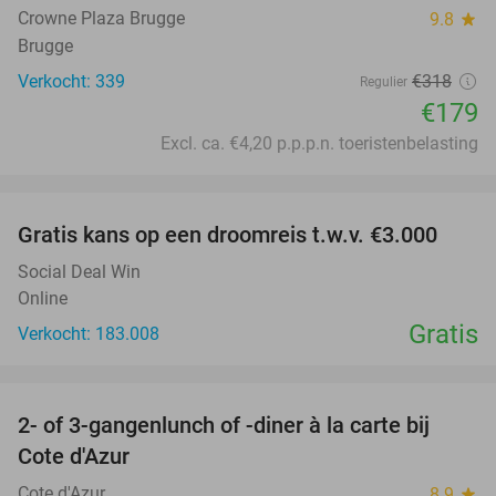
Crowne Plaza Brugge
9.8
star
Brugge
Verkocht: 339
€318
Regulier
€179
Excl. ca. €4,20 p.p.p.n. toeristenbelasting
favorite_border
Gratis kans op een droomreis t.w.v. €3.000
Social Deal Win
Online
Gratis
Verkocht: 183.008
favorite_border
2- of 3-gangenlunch of -diner à la carte bij
49%
Cote d'Azur
Cote d'Azur
8.9
star