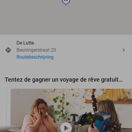
De Lutte
Beuningerstraat 20
Routebeschrijving
Tentez de gagner un voyage de rêve gratuit d'une valeur de 3.000 € !
play_circle