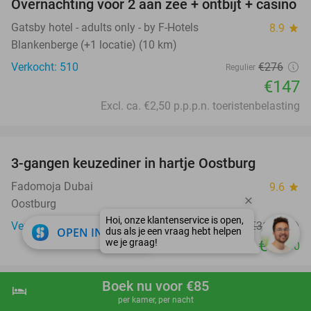
Overnachting voor 2 aan zee + ontbijt + casino
47%
Gatsby hotel - adults only - by F-Hotels
8.9
star
Blankenberge (+1 locatie) (10 km)
Verkocht: 510
€276
Regulier
€147
Excl. ca. €2,50 p.p.p.n. toeristenbelasting
favorite_border
3-gangen keuzediner in hartje Oostburg
44%
Fadomoja Dubai
9.6
star
Oostburg
Verkocht: 116
€31
,35
Regulier
close
OPEN IN APP
€17
,50
favorite_border
Boek nu voor €85
hotel
shopping_cart
Boek nu
navigate_next
2- of 3-gangenlunch of -diner à la carte bij La
per kamer, per nacht
37%