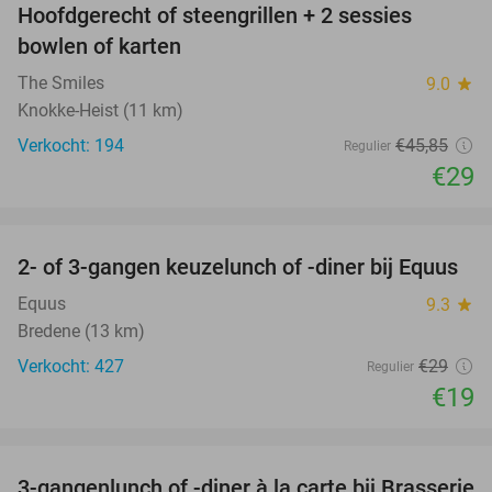
Hoofdgerecht of steengrillen + 2 sessies
37%
bowlen of karten
The Smiles
9.0
star
Knokke-Heist (11 km)
Verkocht: 194
€45
,85
Regulier
€29
favorite_border
2- of 3-gangen keuzelunch of -diner bij Equus
34%
Equus
9.3
star
Bredene (13 km)
Verkocht: 427
€29
Regulier
€19
favorite_border
3-gangenlunch of -diner à la carte bij Brasserie