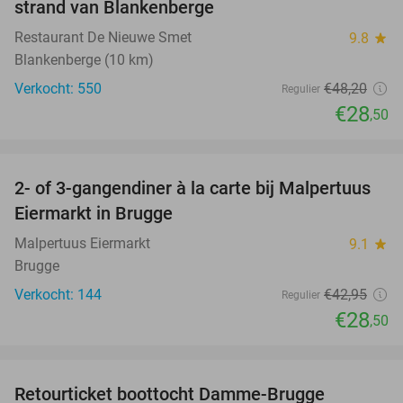
strand van Blankenberge
Restaurant De Nieuwe Smet
9.8
star
Blankenberge (10 km)
Verkocht: 550
€48
,20
Regulier
€28
,50
favorite_border
2- of 3-gangendiner à la carte bij Malpertuus
34%
Eiermarkt in Brugge
Malpertuus Eiermarkt
9.1
star
Brugge
Verkocht: 144
€42
,95
Regulier
€28
,50
favorite_border
Retourticket boottocht Damme-Brugge
22%