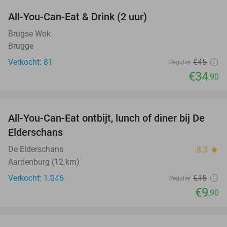
All-You-Can-Eat & Drink (2 uur)
22%
Brugse Wok
Brugge
Verkocht: 81
€45
Regulier
€34
,90
favorite_border
All-You-Can-Eat ontbijt, lunch of diner bij De
34%
Elderschans
De Elderschans
8.3
star
Aardenburg (12 km)
Verkocht: 1.046
€15
Regulier
€9
,90
favorite_border