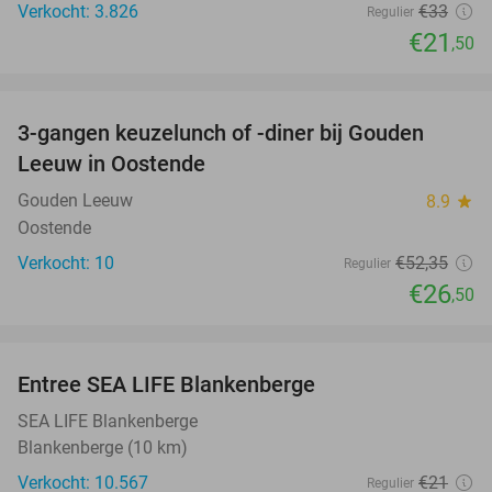
Verkocht: 3.826
€33
Regulier
€21
,50
favorite_border
3-gangen keuzelunch of -diner bij Gouden
49%
NEW
Leeuw in Oostende
TODAY
Gouden Leeuw
8.9
star
Oostende
Verkocht: 10
€52
,35
Regulier
€26
,50
favorite_border
Entree SEA LIFE Blankenberge
20%
SEA LIFE Blankenberge
Blankenberge (10 km)
Verkocht: 10.567
€21
Regulier