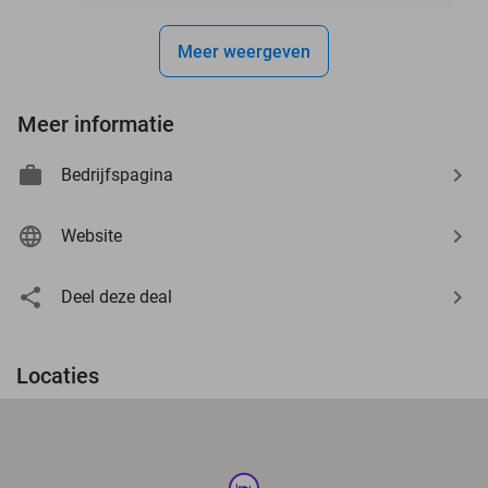
Meer weergeven
Meer informatie
Bedrijfspagina
Website
Deel deze deal
Locaties
hotel