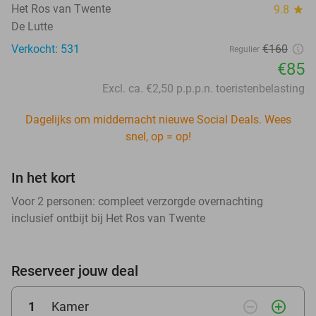
Het Ros van Twente
9.8
star
De Lutte
Verkocht: 531
€160
Regulier
€85
Excl. ca. €2,50 p.p.p.n. toeristenbelasting
Dagelijks om middernacht nieuwe Social Deals. Wees
snel, op = op!
In het kort
Voor 2 personen: compleet verzorgde overnachting
inclusief ontbijt bij Het Ros van Twente
Reserveer jouw deal
remove_circle_outline
add_circle_outline
1
Kamer