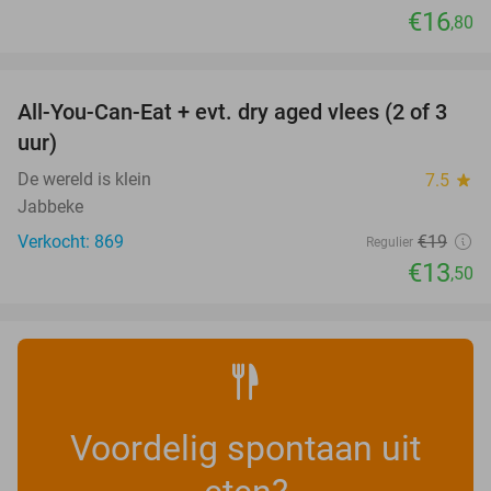
€16
,80
favorite_border
All-You-Can-Eat + evt. dry aged vlees (2 of 3
29%
uur)
De wereld is klein
7.5
star
Jabbeke
Verkocht: 869
€19
Regulier
€13
,50
Voordelig spontaan uit