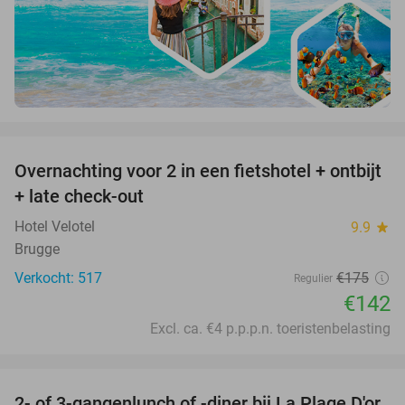
favorite_border
Overnachting voor 2 in een fietshotel + ontbijt
19%
+ late check-out
Hotel Velotel
9.9
star
Brugge
Verkocht: 517
€175
Regulier
€142
Excl. ca. €4 p.p.p.n. toeristenbelasting
favorite_border
2- of 3-gangenlunch of -diner bij La Plage D'or