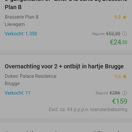
53%
SOLD
Plan B
OUT
Brasserie Plan B
9.8
star
Lievegem
Verkocht: 1.350
€52
,30
Regulier
€24
,50
favorite_border
Overnachting voor 2 + ontbijt in hartje Brugge
44%
Dukes' Palace Residence
9.6
star
Brugge
Verkocht: 11
€286
Regulier
€159
Excl. ca. €4 p.p.p.n. toeristenbelasting
favorite_border