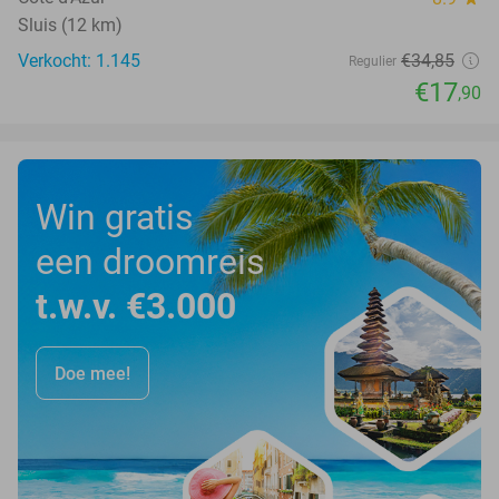
Sluis (12 km)
Verkocht: 1.145
€34
,85
Regulier
€17
,90
Win gratis
een droomreis
t.w.v. €3.000
Doe mee!