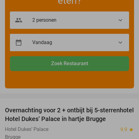
eten?
Zoek Restaurant
favorite_border
Overnachting voor 2 + ontbijt bij 5-sterrenhotel
48%
Hotel Dukes’ Palace in hartje Brugge
Hotel Dukes’ Palace
9.9
star
Brugge