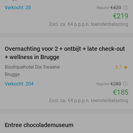
Verkocht: 20
€420
Regulier
€219
Excl. ca. €4 p.p.p.n. toeristenbelasting
favorite_border
Overnachting voor 2 + ontbijt + late check-out
34%
+ wellness in Brugge
Boutiquehotel Die Swaene
9.7
star
Brugge
Verkocht: 204
€280
Regulier
€185
Excl. ca. €4 p.p.p.n. toeristenbelasting
favorite_border
Entree chocolademuseum
38%