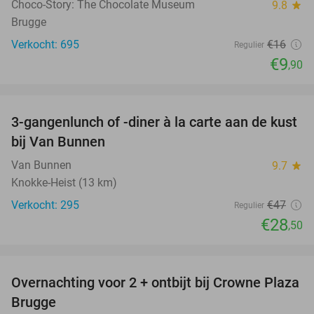
Choco-Story: The Chocolate Museum
9.8
star
Brugge
Verkocht: 695
€16
Regulier
€9
,90
favorite_border
3-gangenlunch of -diner à la carte aan de kust
39%
bij Van Bunnen
Van Bunnen
9.7
star
Knokke-Heist (13 km)
Verkocht: 295
€47
Regulier
€28
,50
favorite_border
Overnachting voor 2 + ontbijt bij Crowne Plaza
44%
Brugge