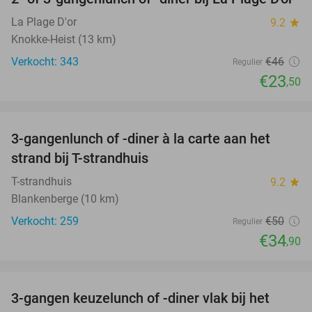
49%
La Plage D'or
9.2
star
Knokke-Heist (13 km)
Verkocht: 343
€46
Regulier
€23
,50
favorite_border
3-gangenlunch of -diner à la carte aan het
30%
strand bij T-strandhuis
T-strandhuis
9.2
star
Blankenberge (10 km)
Verkocht: 259
€50
Regulier
€34
,90
favorite_border
3-gangen keuzelunch of -diner vlak bij het
41%