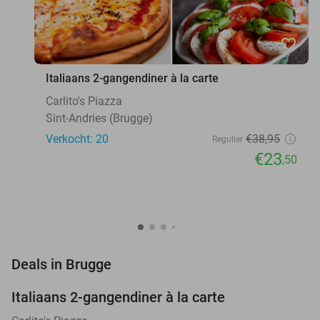
favorite_border
Italiaans 2-gangendiner à la carte
Carlito's Piazza
Sint-Andries (Brugge)
Verkocht: 20
€38
,95
Regulier
€23
,50
favorite_border
Deals in Brugge
Italiaans 2-gangendiner à la carte
40%