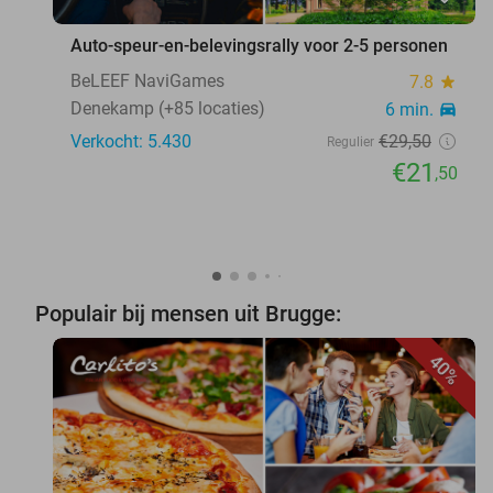
Auto-speur-en-belevingsrally voor 2-5 personen
BeLEEF NaviGames
7.8
star
Denekamp (+85 locaties)
6 min.
directions_car
Verkocht: 5.430
€29
,50
Regulier
€21
,50
Populair bij mensen uit Brugge:
40%