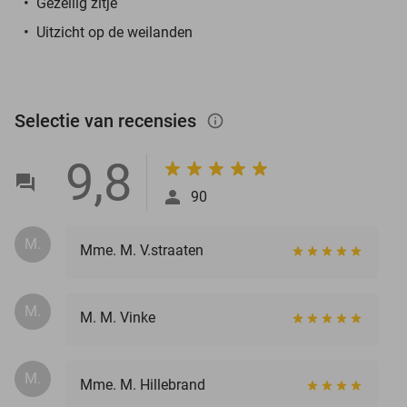
Gezellig zitje
Uitzicht op de weilanden
Selectie van recensies
info_outlined
9,8
90
M.
Mme. M. V.straaten
M.
M. M. Vinke
M.
Mme. M. Hillebrand