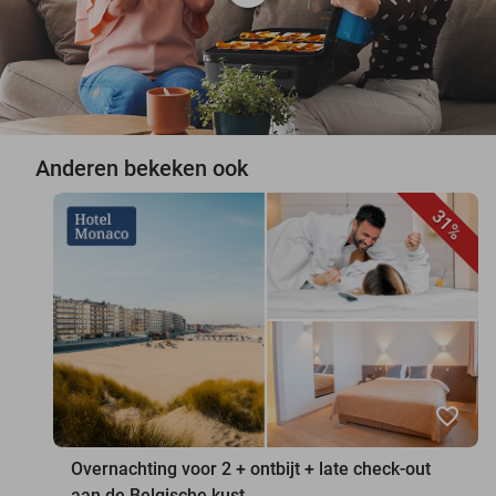
Anderen bekeken ook
31%
favorite_border
Overnachting voor 2 + ontbijt + late check-out
aan de Belgische kust