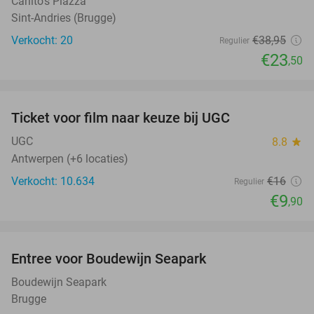
Carlito's Piazza
Sint-Andries (Brugge)
Verkocht: 20
€38
,95
Regulier
€23
,50
favorite_border
Ticket voor film naar keuze bij UGC
38%
NEW
TODAY
UGC
8.8
star
Antwerpen (+6 locaties)
Verkocht: 10.634
€16
Regulier
€9
,90
favorite_border
Entree voor Boudewijn Seapark
35%
Boudewijn Seapark
Brugge