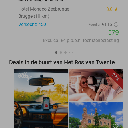
Hotel Monaco Zeebrugge
8.0
star
Brugge (10 km)
Verkocht: 450
€115
Regulier
€79
Excl. ca. €4 p.p.p.n. toeristenbelasting
Deals in de buurt van Het Ros van Twente
27%
favorite_border