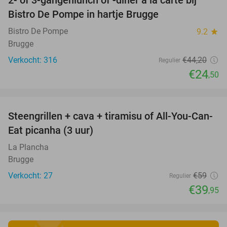
45%
Bistro De Pompe in hartje Brugge
Bistro De Pompe
9.2
star
Brugge
Verkocht: 316
€44
,20
Regulier
€24
,50
favorite_border
Steengrillen + cava + tiramisu of All-You-Can-
32%
Eat picanha (3 uur)
La Plancha
Brugge
Verkocht: 27
€59
Regulier
€39
,95