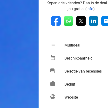
Kopen drie vrienden? Dan is de deal
jou gratis! (
info
)
whatsapp
linkedin
fb
mai
list
keybo
Multideal
date_range
keybo
Beschikbaarheid
chat
keybo
Selectie van recensies
work
keybo
Bedrijf
language
keybo
Website