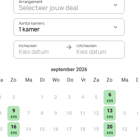
Arrangement
Selecteer jouw deal
Aantal kamers:
1 kamer
Inchecken
Uitchecken
Kies datum
Kies datum
september 2026
Za
Zo
Ma
Di
Wo
Do
Vr
Za
Zo
Ma
6
1
2
1
2
3
4
5
€99
9
13
8
7
8
9
10
11
12
5
€99
€99
16
20
5
14
15
16
17
18
19
12
1
€99
€99