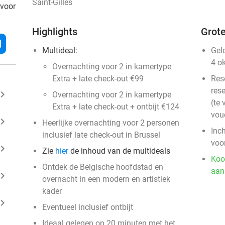
Saint-Gilles
 voor
Highlights
Grote
l
Multideal:
Gel
4 o
Overnachting voor 2 in kamertype
Extra + late check-out €99
Res
rese
ard_arrow_right
Overnachting voor 2 in kamertype
(te 
Extra + late check-out + ontbijt €124
vou
ard_arrow_right
Heerlijke overnachting voor 2 personen
Inc
inclusief late check-out in Brussel
voo
ard_arrow_right
Zie
hier
de inhoud van de multideals
Koo
Ontdek de Belgische hoofdstad en
aan
ard_arrow_right
overnacht in een modern en artistiek
kader
ard_arrow_right
Eventueel inclusief ontbijt
Ideaal gelegen op 20 minuten met het