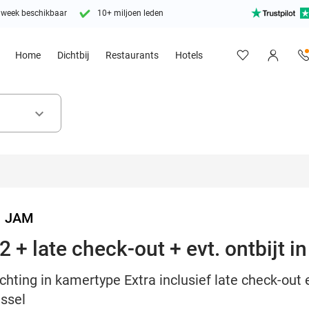
 week beschikbaar
10+ miljoen leden
Home
Dichtbij
Restaurants
Hotels
keyboard_arrow_down
>
JAM
 + late check-out + evt. ontbijt i
ting in kamertype Extra inclusief late check-out e
ussel