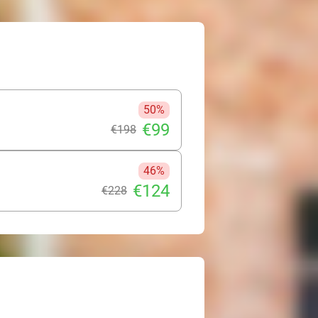
50%
€99
€198
46%
€124
€228