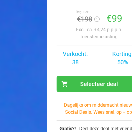
Regulier
€99
€198
Excl. ca. €4,24 p.p.p.n.
toeristenbelasting
Verkocht:
Korting
38
50%
shopping_cart
Selecteer deal
navi
Dagelijks om middernacht nieuw
Social Deals. Wees snel, op = op
Gratis?!
- Deel deze deal met vrien