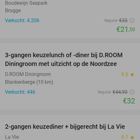
Boudewijn Seapark
Brugge
Verkocht: 4.206
€33
Regulier
€21
,50
favorite_border
3-gangen keuzelunch of -diner bij D.ROOM
29%
Diningroom met uitzicht op de Noordzee
D.ROOM Diningroom
9.5
star
Blankenberge (10 km)
Verkocht: 446
€44
,90
Regulier
€32
favorite_border
2-gangen keuzediner + bijgerecht bij La Vie
37%
NEW
TODAY
La Vie
9.7
star