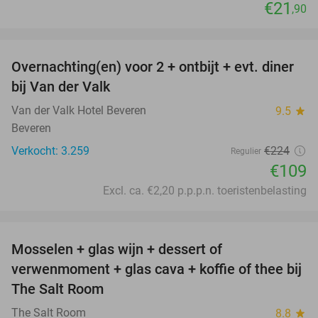
€21
,90
favorite_border
Overnachting(en) voor 2 + ontbijt + evt. diner
51%
bij Van der Valk
Van der Valk Hotel Beveren
9.5
star
Beveren
Verkocht: 3.259
€224
Regulier
€109
Excl. ca. €2,20 p.p.p.n. toeristenbelasting
favorite_border
Mosselen + glas wijn + dessert of
44%
verwenmoment + glas cava + koffie of thee bij
The Salt Room
The Salt Room
8.8
star