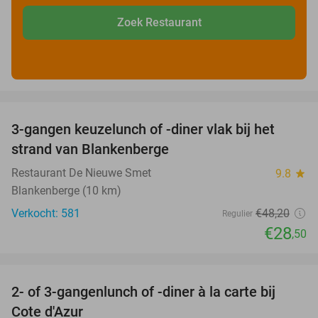
Zoek Restaurant
favorite_border
3-gangen keuzelunch of -diner vlak bij het
41%
strand van Blankenberge
Restaurant De Nieuwe Smet
9.8
star
Blankenberge (10 km)
Verkocht: 581
€48
,20
Regulier
€28
,50
favorite_border
2- of 3-gangenlunch of -diner à la carte bij
49%
Cote d'Azur