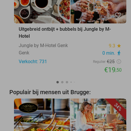
favorite_border
Uitgebreid ontbijt + bubbels bij Jungle by M-
Hotel
Jungle by M-Hotel Genk
9.3
star
Genk
0 min.
directions_walk
Verkocht: 731
€25
Regulier
€19
,50
Populair bij mensen uit Brugge:
34%