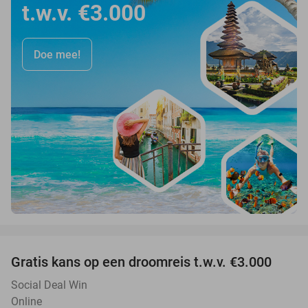
t.w.v. €3.000
Doe mee!
favorite_border
Gratis kans op een droomreis t.w.v. €3.000
Social Deal Win
Online