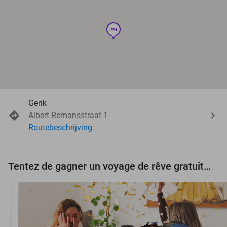
hotel
Genk
Albert Remansstraat 1
Routebeschrijving
Tentez de gagner un voyage de rêve gratuit d'une valeur de 3.000 € !