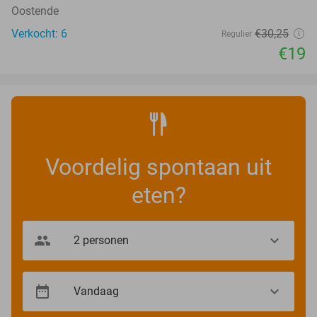
Oostende
Verkocht: 6
€30
,25
Regulier
€19
Voordelig spontaan uit
eten?