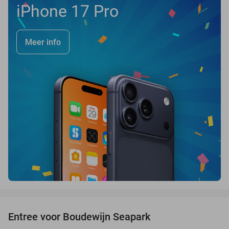
iPhone 17 Pro
Meer info
favorite_border
Entree voor Boudewijn Seapark
35%