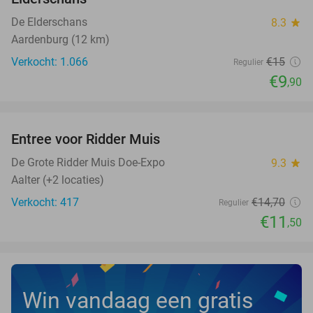
De Elderschans
8.3
star
Aardenburg (12 km)
Verkocht: 1.066
€15
Regulier
€9
,90
favorite_border
Entree voor Ridder Muis
22%
De Grote Ridder Muis Doe-Expo
9.3
star
Aalter (+2 locaties)
Verkocht: 417
€14
,70
Regulier
€11
,50
Win vandaag een gratis