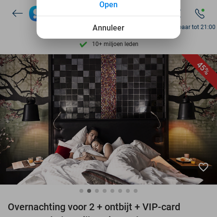
Open
7 dagen per week beschikbaar
Annuleer
Bereikbaar tot 21:00
10+ miljoen leden
9,4
op basis van
206.138 reviews
45%
Ontdek 15.000+ deals
7 dagen per week beschikbaar
10+ miljoen leden
favorite_border
Overnachting voor 2 + ontbijt + VIP-card