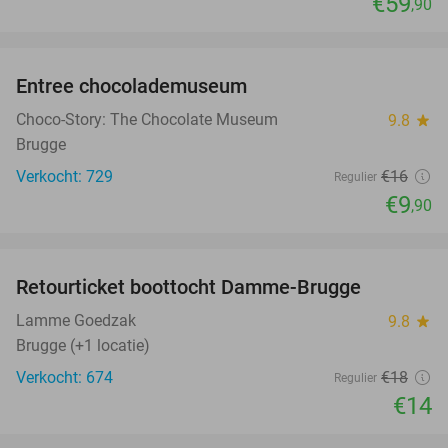
€59
,90
favorite_border
Entree chocolademuseum
38%
Choco-Story: The Chocolate Museum
9.8
star
Brugge
Verkocht: 729
€16
Regulier
€9
,90
favorite_border
Retourticket boottocht Damme-Brugge
22%
Lamme Goedzak
9.8
star
Brugge (+1 locatie)
Verkocht: 674
€18
Regulier
€14
favorite_border