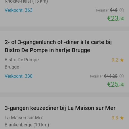
Knokke-Heist (13 km)
Verkocht: 363
€46
Regulier
€23
,50
favorite_border
2- of 3-gangenlunch of -diner à la carte bij
42%
Bistro De Pompe in hartje Brugge
Bistro De Pompe
9.2
star
Brugge
Verkocht: 330
€44
,20
Regulier
€25
,50
favorite_border
3-gangen keuzediner bij La Maison sur Mer
40%
La Maison sur Mer
9.3
star
Blankenberge (10 km)