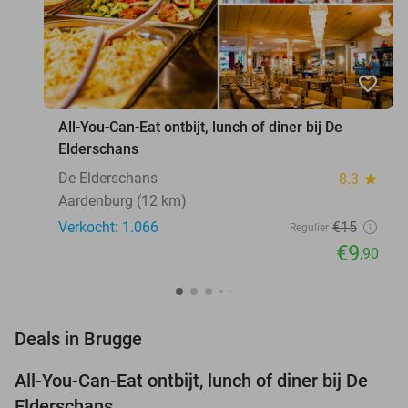
favorite_border
All-You-Can-Eat ontbijt, lunch of diner bij De
Elderschans
De Elderschans
8.3
star
Aardenburg (12 km)
Verkocht: 1.066
€15
Regulier
€9
,90
favorite_border
Deals in Brugge
All-You-Can-Eat ontbijt, lunch of diner bij De
34%
Elderschans