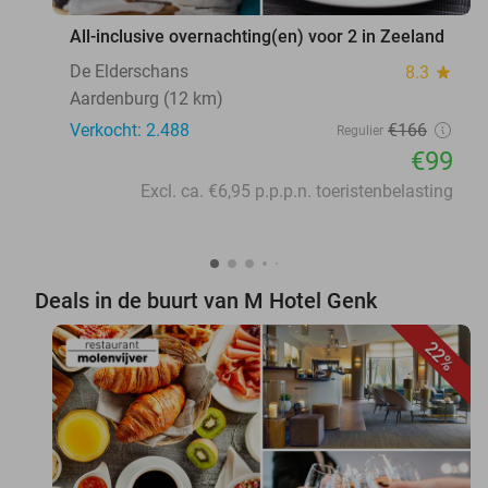
All-inclusive overnachting(en) voor 2 in Zeeland
De Elderschans
8.3
star
Aardenburg (12 km)
Verkocht: 2.488
€166
Regulier
€99
Excl. ca. €6,95 p.p.p.n. toeristenbelasting
Deals in de buurt van M Hotel Genk
22%