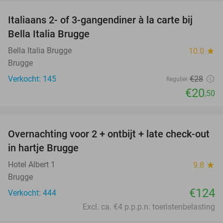
Italiaans 2- of 3-gangendiner à la carte bij
27%
Bella Italia Brugge
Bella Italia Brugge
10.0
star
Brugge
Verkocht: 145
€28
Regulier
€20
,50
favorite_border
Overnachting voor 2 + ontbijt + late check-out
in hartje Brugge
Hotel Albert 1
9.8
star
Brugge
€124
Verkocht: 444
Excl. ca. €4 p.p.p.n. toeristenbelasting
favorite_border