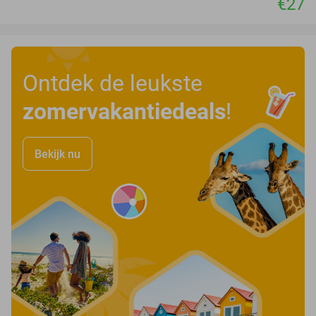
€27
Ontdek de leukste
zomervakantiedeals
!
Bekijk nu