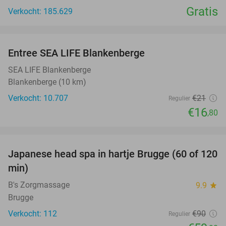
Gratis
Verkocht: 185.629
favorite_border
Entree SEA LIFE Blankenberge
20%
SEA LIFE Blankenberge
Blankenberge (10 km)
Verkocht: 10.707
€21
Regulier
€16
,80
favorite_border
Japanese head spa in hartje Brugge (60 of 120
33%
min)
B's Zorgmassage
9.9
star
Brugge
Verkocht: 112
€90
Regulier