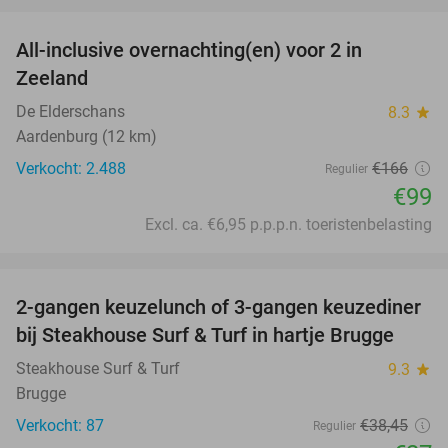
All-inclusive overnachting(en) voor 2 in
40%
Zeeland
De Elderschans
8.3
star
Aardenburg (12 km)
Verkocht: 2.488
€166
Regulier
€99
Excl. ca. €6,95 p.p.p.n. toeristenbelasting
favorite_border
2-gangen keuzelunch of 3-gangen keuzediner
30%
bij Steakhouse Surf & Turf in hartje Brugge
Steakhouse Surf & Turf
9.3
star
Brugge
Verkocht: 87
€38
,45
Regulier