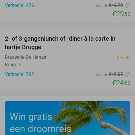
Verkocht: 426
€49
,20
Regulier
€29
,50
favorite_border
2- of 3-gangenlunch of -diner à la carte in
46%
hartje Brugge
Brasserie De Hanze
9.9
star
Brugge
Verkocht: 592
€45
,05
Regulier
€24
,50
Win gratis
een droomreis