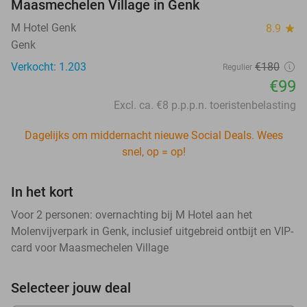
Maasmechelen Village in Genk
M Hotel Genk
8.9
star
Genk
Verkocht: 1.203
€180
Regulier
€99
Excl. ca. €8 p.p.p.n. toeristenbelasting
Dagelijks om middernacht nieuwe Social Deals. Wees
snel, op = op!
In het kort
Voor 2 personen: overnachting bij M Hotel aan het
Molenvijverpark in Genk, inclusief uitgebreid ontbijt en VIP-
card voor Maasmechelen Village
Selecteer jouw deal