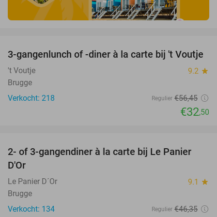
favorite_border
3-gangenlunch of -diner à la carte bij 't Voutje
42%
't Voutje
9.2
star
Brugge
Verkocht: 218
€56
,45
Regulier
€32
,50
favorite_border
2- of 3-gangendiner à la carte bij Le Panier
53%
D'Or
Le Panier D´Or
9.1
star
Brugge
Verkocht: 134
€46
,35
Regulier