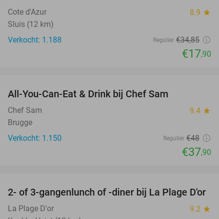
Cote d'Azur
8.9
star
Sluis (12 km)
Verkocht: 1.188
€34
,85
Regulier
€17
,90
favorite_border
All-You-Can-Eat & Drink bij Chef Sam
21%
Chef Sam
9.4
star
Brugge
Verkocht: 1.150
€48
Regulier
€37
,90
favorite_border
2- of 3-gangenlunch of -diner bij La Plage D'or
49%
La Plage D'or
9.2
star