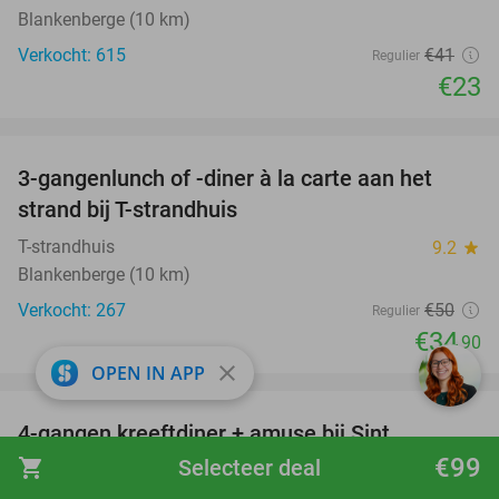
Blankenberge (10 km)
Verkocht: 615
€41
Regulier
€23
favorite_border
3-gangenlunch of -diner à la carte aan het
30%
strand bij T-strandhuis
T-strandhuis
9.2
star
Blankenberge (10 km)
Verkocht: 267
€50
Regulier
€34
,90
close
OPEN IN APP
favorite_border
4-gangen kreeftdiner + amuse bij Sint
55%
Pietershoeve
€99
shopping_cart
Selecteer deal