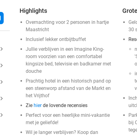
Highlights
Grote
l
Overnachting voor 2 personen in hartje
Gel
Maastricht
30 
Inclusief lekker ontbijtbuffet
Res
ard_arrow_right
Jullie verblijven in een Imagine King-
n
room voorzien van een comfortabel
'
kingsize bed, televisie en badkamer met
o
ard_arrow_right
douche
i
Prachtig hotel in een historisch pand op
t
ard_arrow_right
een steenworp afstand van de Markt en
v
het Vrijthof
ard_arrow_right
Inc
Zie
hier
de lovende recensies
uit
ard_arrow_right
Perfect voor een heerlijke mini-vakantie
Park
met je geliefde!
bij 
teg
Wil je langer verblijven? Koop dan