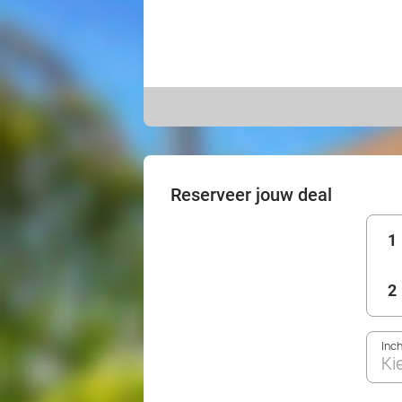
Reserveer jouw deal
1
2
Inc
Ki