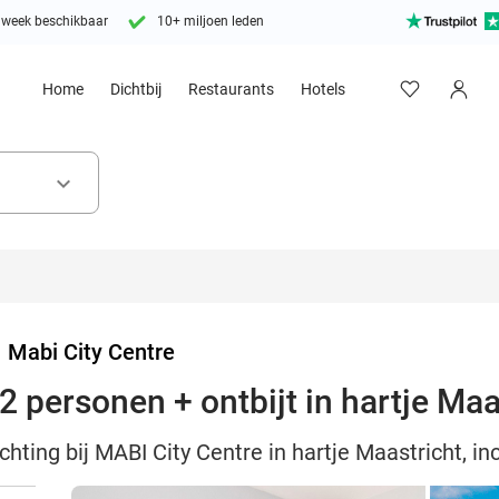
 week beschikbaar
10+ miljoen leden
Home
Dichtbij
Restaurants
Hotels
keyboard_arrow_down
>
Mabi City Centre
 personen + ontbijt in hartje Maa
ting bij MABI City Centre in hartje Maastricht, inc