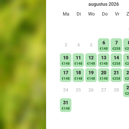
augustus 2026
Ma
Di
Wo
Do
Vr
6
7
3
4
5
€148
€258
€2
10
11
12
13
14
1
€148
€148
€148
€148
€258
€2
17
18
19
20
21
2
€148
€148
€148
€148
€258
€2
2
24
25
26
27
28
€2
31
€148