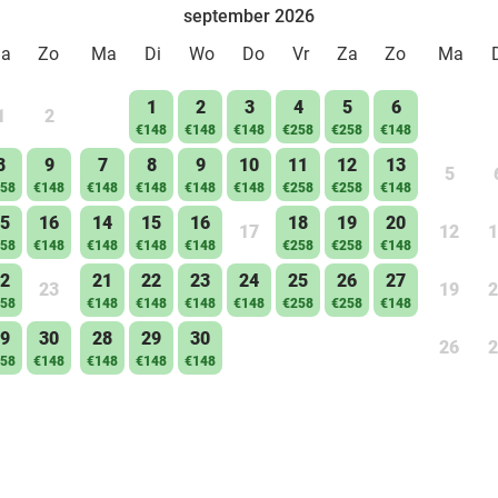
september 2026
Za
Zo
Ma
Di
Wo
Do
Vr
Za
Zo
Ma
1
2
3
4
5
6
1
2
€148
€148
€148
€258
€258
€148
8
9
7
8
9
10
11
12
13
5
58
€148
€148
€148
€148
€148
€258
€258
€148
5
16
14
15
16
18
19
20
17
12
1
58
€148
€148
€148
€148
€258
€258
€148
2
21
22
23
24
25
26
27
23
19
2
58
€148
€148
€148
€148
€258
€258
€148
9
30
28
29
30
26
2
58
€148
€148
€148
€148