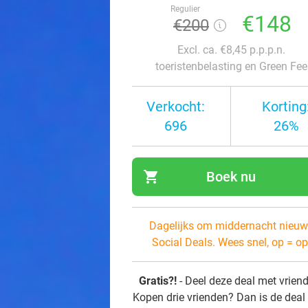
Regulier
€148
€200
Excl. ca. €8,45 p.p.p.n.
toeristenbelasting en Green Fee
Verkocht:
Korting
696
26%
shopping_cart
Boek nu
navi
Dagelijks om middernacht nieuw
Social Deals. Wees snel, op = op
Gratis?!
- Deel deze deal met vrien
Kopen drie vrienden? Dan is de deal