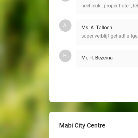
heel leuk , proper hotel , l
A.
Ms. A. Talloen
super verblijf gehad! uitge
H.
Mr. H. Bezema
Mabi City Centre