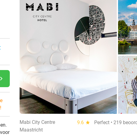
:
gate_next
e
!
Mabi City Centre
9.6
star
Perfect • 219 beoor
den.
Maastricht
 voor