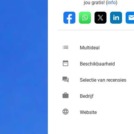
jou gratis! (
info
)
whatsapp
linkedin
fb
mai
list
keybo
Multideal
date_range
keybo
Beschikbaarheid
chat
keybo
Selectie van recensies
work
keybo
Bedrijf
language
keybo
Website