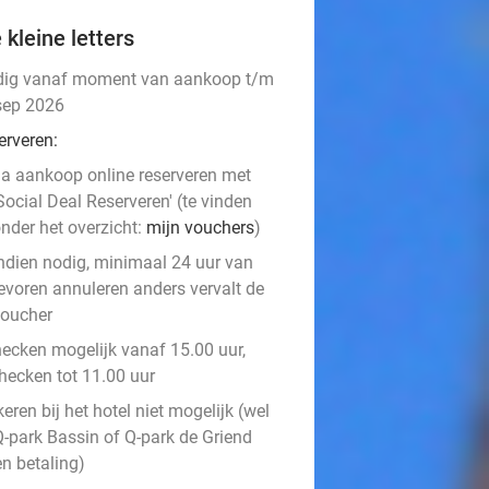
 kleine letters
dig vanaf moment van aankoop t/m
sep 2026
erveren:
a aankoop online reserveren met
Social Deal Reserveren' (te vinden
nder het overzicht:
mijn vouchers
)
ndien nodig, minimaal 24 uur van
evoren annuleren anders vervalt de
oucher
hecken mogelijk vanaf 15.00 uur,
checken tot 11.00 uur
eren bij het hotel niet mogelijk (wel
Q-park Bassin of Q-park de Griend
en betaling)