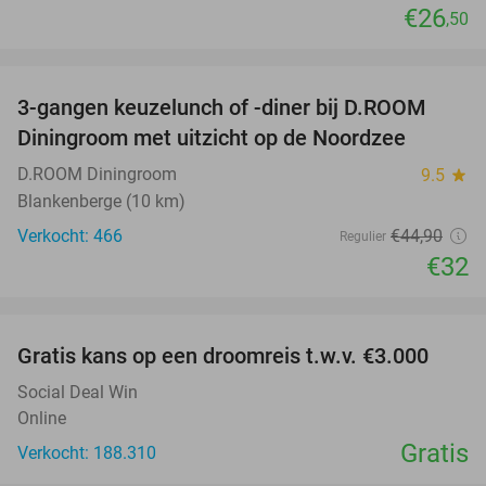
€26
,50
favorite_border
3-gangen keuzelunch of -diner bij D.ROOM
29%
Diningroom met uitzicht op de Noordzee
D.ROOM Diningroom
9.5
star
Blankenberge (10 km)
Verkocht: 466
€44
,90
Regulier
€32
favorite_border
Gratis kans op een droomreis t.w.v. €3.000
Social Deal Win
Online
Gratis
Verkocht: 188.310