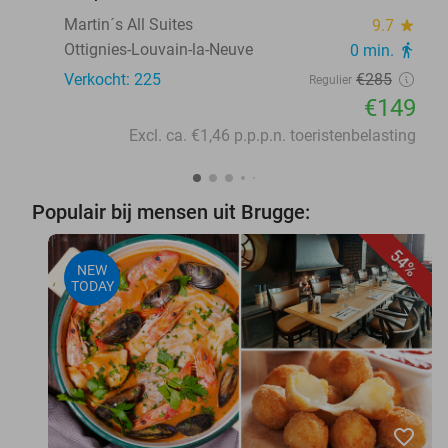
Martin´s All Suites
9.7
star
Ottignies-Louvain-la-Neuve
0 min.
directions_walk
Verkocht: 225
€285
Regulier
€149
Excl. ca. €1,46 p.p.p.n. toeristenbelasting
Populair bij mensen uit Brugge:
54%
NEW
TODAY
favorite_border