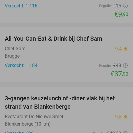
Verkocht: 1.116
€15
Regulier
€9
,90
favorite_border
All-You-Can-Eat & Drink bij Chef Sam
21%
Chef Sam
9.4
star
Brugge
Verkocht: 1.184
€48
Regulier
€37
,90
favorite_border
3-gangen keuzelunch of -diner vlak bij het
41%
strand van Blankenberge
Restaurant De Nieuwe Smet
9.8
star
Blankenberge (10 km)