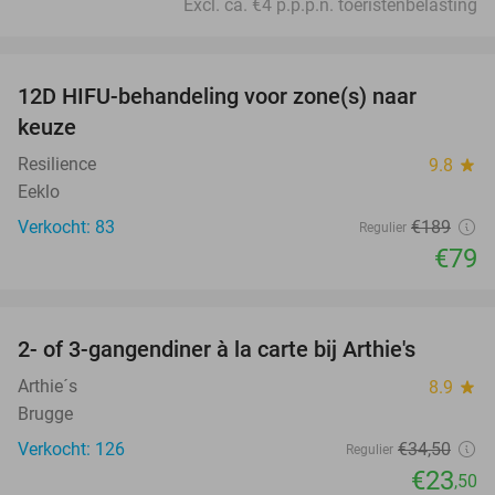
Excl. ca. €4 p.p.p.n. toeristenbelasting
favorite_border
12D HIFU-behandeling voor zone(s) naar
58%
keuze
Resilience
9.8
star
Eeklo
Verkocht: 83
€189
Regulier
€79
favorite_border
2- of 3-gangendiner à la carte bij Arthie's
32%
Arthie´s
8.9
star
Brugge
Verkocht: 126
€34
,50
Regulier
€23
,50