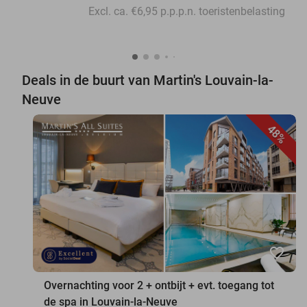
Excl. ca. €6,95 p.p.p.n. toeristenbelasting
Deals in de buurt van Martin's Louvain-la-
Neuve
48%
favorite_border
Overnachting voor 2 + ontbijt + evt. toegang tot
de spa in Louvain-la-Neuve