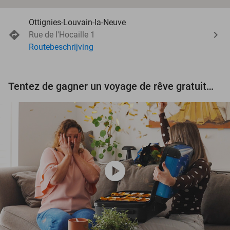
Ottignies-Louvain-la-Neuve
Rue de l'Hocaille 1
Routebeschrijving
Tentez de gagner un voyage de rêve gratuit d'une valeur de 3.000 € !
play_circle