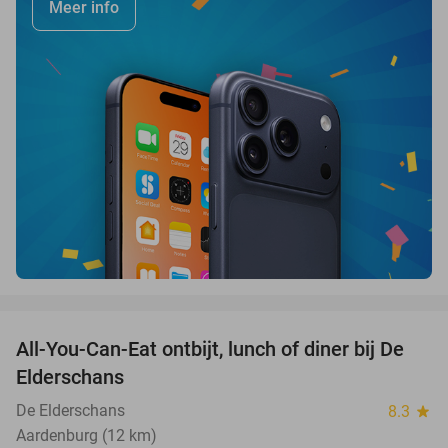
Meer info
favorite_border
All-You-Can-Eat ontbijt, lunch of diner bij De
34%
Elderschans
De Elderschans
8.3
star
Aardenburg (12 km)