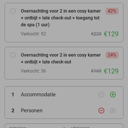
Overnachting voor 2 in een cosy kamer
42%
+ ontbijt + late check-out + toegang tot
de spa (1 uur)
€129
Verkocht: 92
€223
Overnachting voor 2 in een cosy kamer
24%
+ ontbijt + late check-out
€129
Verkocht: 36
€169
remove_circle_outline
add_circle_outline
1
Accommodatie
remove_circle_outline
add_circle_outline
2
Personen