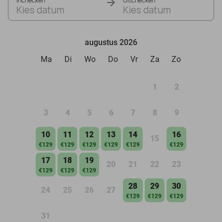
Inchecken
Uitchecken
Kies datum
Kies datum
augustus 2026
Ma
Di
Wo
Do
Vr
Za
Zo
1
2
3
4
5
6
7
8
9
10
11
12
13
14
16
15
€129
€129
€129
€129
€129
€129
17
18
19
20
21
22
23
€129
€129
€129
28
29
30
24
25
26
27
€129
€129
€129
31