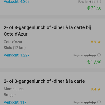
Verkocht: 4.263
€33
Regulier
€21
,50
favorite_border
2- of 3-gangenlunch of -diner à la carte bij
49%
Cote d'Azur
Cote d'Azur
8.9
star
Sluis (12 km)
Verkocht: 1.227
€34
,85
Regulier
€17
,90
favorite_border
2- of 3-gangenlunch of -diner à la carte
51%
Mama Luca
9.4
star
Brugge
Verkocht: 117
€54
,10
Regulier