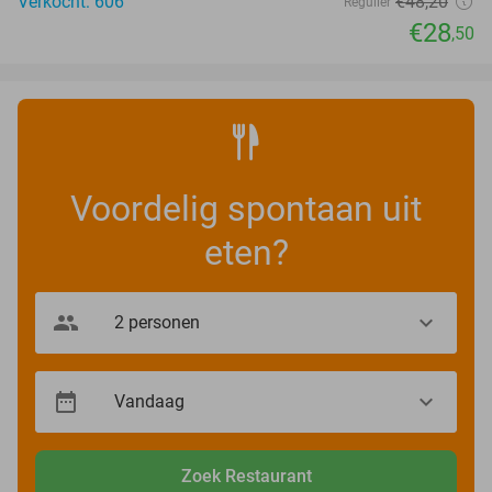
Verkocht: 606
€48
,20
Regulier
€28
,50
Voordelig spontaan uit
eten?
Zoek Restaurant