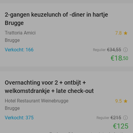
2-gangen keuzelunch of -diner in hartje
46%
Brugge
Trattoria Amici
7.8
star
Brugge
Verkocht: 166
€34
,55
Regulier
€18
,50
favorite_border
Overnachting voor 2 + ontbijt +
42%
welkomstdrankje + late check-out
Hotel Restaurant Weinebrugge
9.5
star
Brugge
Verkocht: 375
€215
Regulier
€125