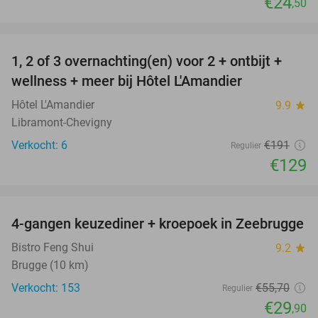
€24
,50
favorite_border
1, 2 of 3 overnachting(en) voor 2 + ontbijt +
32%
NEW
wellness + meer bij Hôtel L'Amandier
TODAY
Hôtel L'Amandier
9.9
star
Libramont-Chevigny
Verkocht: 6
€191
Regulier
€129
favorite_border
4-gangen keuzediner + kroepoek in Zeebrugge
46%
Bistro Feng Shui
9.2
star
Brugge (10 km)
Verkocht: 153
€55
,70
Regulier
€29
,90