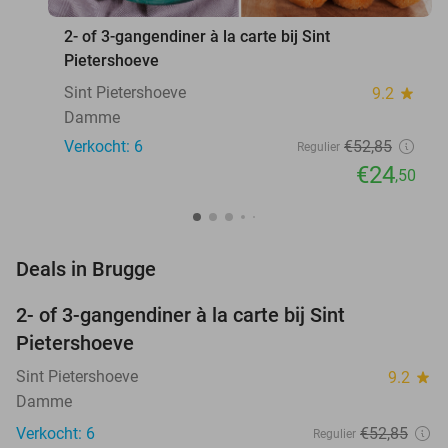
2- of 3-gangendiner à la carte bij Sint
Pietershoeve
Sint Pietershoeve
9.2
star
Damme
Verkocht: 6
€52
,85
Regulier
€24
,50
favorite_border
Deals in Brugge
2- of 3-gangendiner à la carte bij Sint
54%
NEW
Pietershoeve
TODAY
Sint Pietershoeve
9.2
star
Damme
Verkocht: 6
€52
,85
Regulier