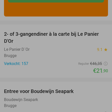
favorite_border
2- of 3-gangendiner à la carte bij Le Panier
53%
D'Or
Le Panier D´Or
9.1
star
Brugge
Verkocht: 157
€46
,35
Regulier
€21
,90
favorite_border
Entree voor Boudewijn Seapark
35%
Boudewijn Seapark
Brugge