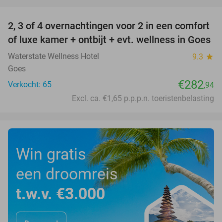
favorite_border
2, 3 of 4 overnachtingen voor 2 in een comfort
of luxe kamer + ontbijt + evt. wellness in Goes
Waterstate Wellness Hotel
9.3
star
Goes
€282
Verkocht: 65
,94
Excl. ca. €1,65 p.p.p.n. toeristenbelasting
Win gratis
een droomreis
t.w.v. €3.000