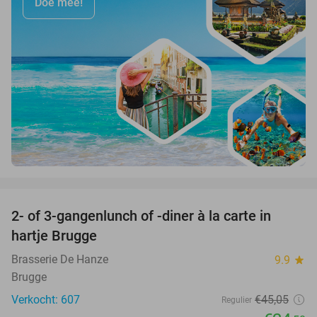
Doe mee!
favorite_border
2- of 3-gangenlunch of -diner à la carte in
46%
hartje Brugge
Brasserie De Hanze
9.9
star
Brugge
Verkocht: 607
€45
,05
Regulier