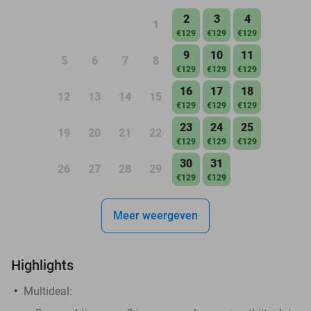
2
3
4
1
€129
€129
€129
9
10
11
5
6
7
8
€129
€129
€129
16
17
18
12
13
14
15
€129
€129
€129
23
24
25
19
20
21
22
€129
€129
€129
30
31
26
27
28
29
€129
€129
Meer weergeven
Highlights
Multideal: