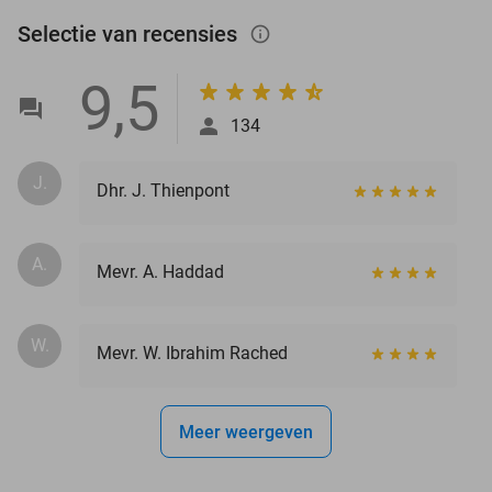
Selectie van recensies
info_outlined
9,5
134
J.
Dhr. J. Thienpont
A.
Mevr. A. Haddad
W.
Mevr. W. Ibrahim Rached
Meer weergeven