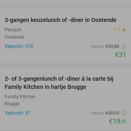
favorite_border
3-gangen keuzelunch of -diner in Oostende
44%
Penguin
7.7
star
Oostende
Verkocht: 318
€55
,80
Regulier
€31
favorite_border
2- of 3-gangenlunch of -diner à la carte bij
46%
Family Kitchen in hartje Brugge
Family Kitchen
Brugge
Verkocht: 47
€35
,95
Regulier
€19
,50
favorite_border