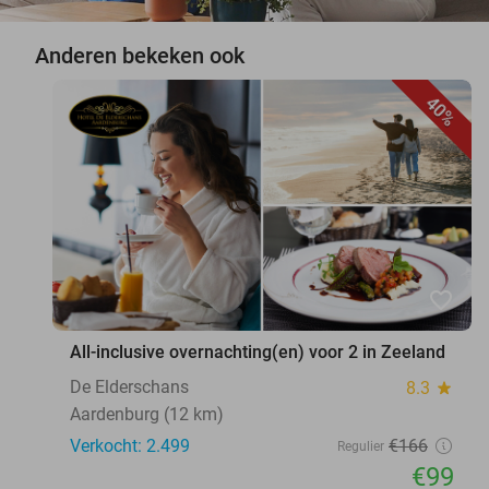
Anderen bekeken ook
40%
favorite_border
All-inclusive overnachting(en) voor 2 in Zeeland
De Elderschans
8.3
star
Aardenburg (12 km)
Verkocht: 2.499
€166
Regulier
€99