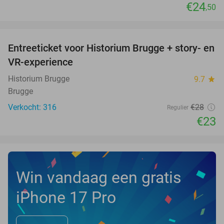
€24
,50
favorite_border
Entreeticket voor Historium Brugge + story- en
18%
VR-experience
Historium Brugge
9.7
star
Brugge
Verkocht: 316
€28
Regulier
€23
Win vandaag een gratis
iPhone 17 Pro