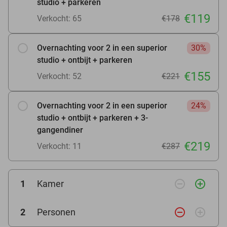
studio + parkeren
€119
Verkocht: 65
€178
Overnachting voor 2 in een superior
30%
studio + ontbijt + parkeren
€155
Verkocht: 52
€221
Overnachting voor 2 in een superior
24%
studio + ontbijt + parkeren + 3-
gangendiner
€219
Verkocht: 11
€287
remove_circle_outline
add_circle_outline
1
Kamer
remove_circle_outline
add_circle_outline
2
Personen