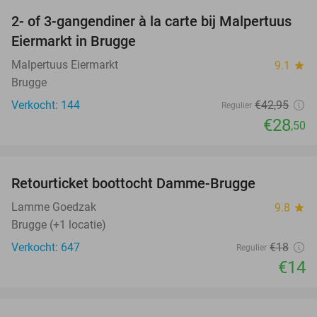
2- of 3-gangendiner à la carte bij Malpertuus
34%
Eiermarkt in Brugge
Malpertuus Eiermarkt
9.1
star
Brugge
Verkocht: 144
€42
,95
Regulier
€28
,50
favorite_border
Retourticket boottocht Damme-Brugge
22%
Lamme Goedzak
9.8
star
Brugge (+1 locatie)
Verkocht: 647
€18
Regulier
€14
favorite_border