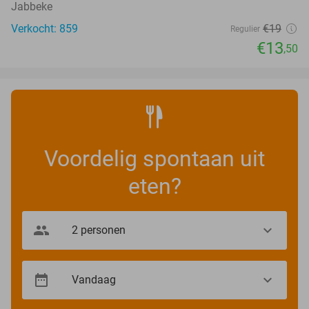
Jabbeke
Verkocht: 859
€19
Regulier
€13
,50
Voordelig spontaan uit
eten?