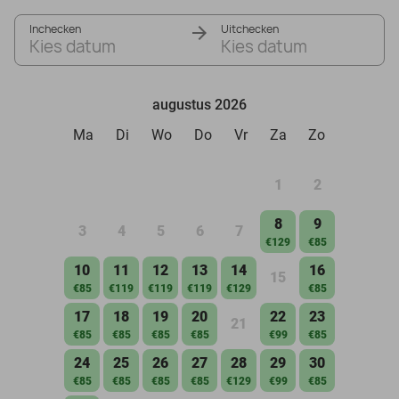
Inchecken
Uitchecken
Kies datum
Kies datum
augustus 2026
Ma
Di
Wo
Do
Vr
Za
Zo
1
2
8
9
3
4
5
6
7
€129
€85
10
11
12
13
14
16
15
€85
€119
€119
€119
€129
€85
17
18
19
20
22
23
21
€85
€85
€85
€85
€99
€85
24
25
26
27
28
29
30
€85
€85
€85
€85
€129
€99
€85