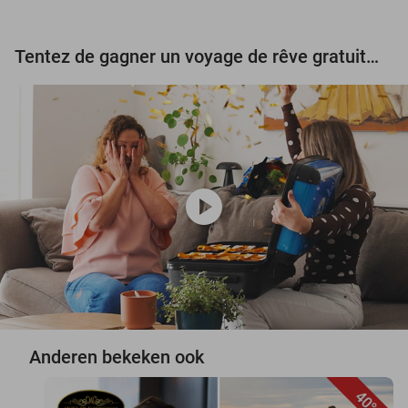
Tentez de gagner un voyage de rêve gratuit d'une valeur de 3.000 € !
play_circle
Anderen bekeken ook
40%