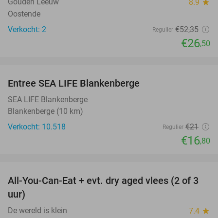
Gouden Leeuw
8.9
star
Oostende
Verkocht: 2
€52
,35
Regulier
€26
,50
favorite_border
Entree SEA LIFE Blankenberge
20%
SEA LIFE Blankenberge
Blankenberge (10 km)
Verkocht: 10.518
€21
Regulier
€16
,80
favorite_border
All-You-Can-Eat + evt. dry aged vlees (2 of 3
29%
uur)
De wereld is klein
7.4
star