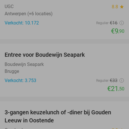
NEW
TODAY
UGC
8.8
star
Antwerpen (+6 locaties)
Verkocht: 10.172
€16
Regulier
€9
,90
favorite_border
Entree voor Boudewijn Seapark
35%
Boudewijn Seapark
Brugge
Verkocht: 3.753
€33
Regulier
€21
,50
favorite_border
3-gangen keuzelunch of -diner bij Gouden
49%
NEW
Leeuw in Oostende
TODAY