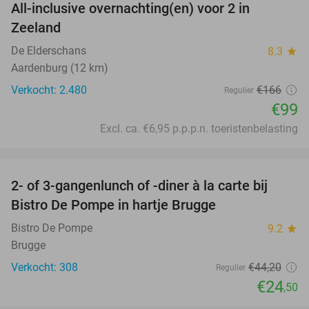
All-inclusive overnachting(en) voor 2 in
40%
Zeeland
De Elderschans
8.3
star
Aardenburg (12 km)
Verkocht: 2.480
€166
Regulier
€99
Excl. ca. €6,95 p.p.p.n. toeristenbelasting
favorite_border
2- of 3-gangenlunch of -diner à la carte bij
45%
Bistro De Pompe in hartje Brugge
Bistro De Pompe
9.2
star
Brugge
Verkocht: 308
€44
,20
Regulier
€24
,50
favorite_border