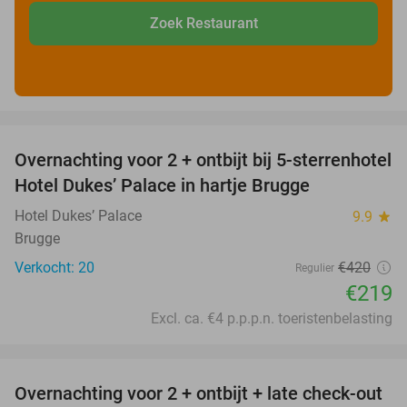
Zoek Restaurant
favorite_border
Overnachting voor 2 + ontbijt bij 5-sterrenhotel
48%
Hotel Dukes’ Palace in hartje Brugge
Hotel Dukes’ Palace
9.9
star
Brugge
Verkocht: 20
€420
Regulier
€219
Excl. ca. €4 p.p.p.n. toeristenbelasting
favorite_border
Overnachting voor 2 + ontbijt + late check-out
34%