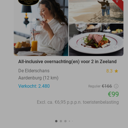
favorite_border
All-inclusive overnachting(en) voor 2 in Zeeland
De Elderschans
8.3
star
Aardenburg (12 km)
Verkocht: 2.480
€166
Regulier
€99
Excl. ca. €6,95 p.p.p.n. toeristenbelasting