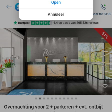
Open
7 dagen per week beschikbaar
10+ miljoen leden
Annuleer
Bereikbaar tot 23:00
9,4
op basis van
205.826 reviews
Ontdek 15.000+ deals
51%
7 dagen per week beschikbaar
10+ miljoen leden
favorite_border
Overnachting voor 2 + parkeren + evt. ontbijt