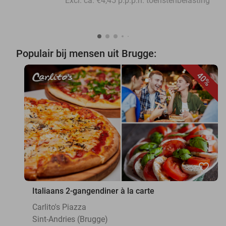
Excl. ca. €4,45 p.p.p.n. toeristenbelasting
Populair bij mensen uit Brugge:
40%
favorite_border
Italiaans 2-gangendiner à la carte
Carlito's Piazza
Sint-Andries (Brugge)