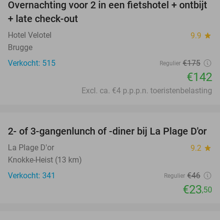
Overnachting voor 2 in een fietshotel + ontbijt
19%
+ late check-out
Hotel Velotel
9.9
star
Brugge
Verkocht: 515
€175
Regulier
€142
Excl. ca. €4 p.p.p.n. toeristenbelasting
favorite_border
2- of 3-gangenlunch of -diner bij La Plage D'or
49%
La Plage D'or
9.2
star
Knokke-Heist (13 km)
Verkocht: 341
€46
Regulier
€23
,50
favorite_border