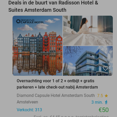
Deals in de buurt van Radisson Hotel &
Suites Amsterdam South
favorite_border
Overnachting voor 1 of 2 + ontbijt + gratis
parkeren + late check-out nabij Amsterdam
Diamond Capsule Hotel Amsterdam South
7.5
star
Amstelveen
3 min.
directions_walk
€50
Verkocht: 313