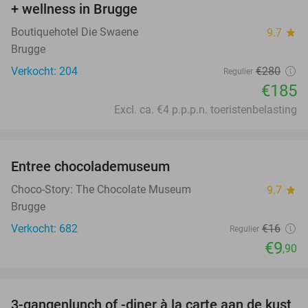
+ wellness in Brugge
Boutiquehotel Die Swaene
9.7
star
Brugge
Verkocht: 204
€280
Regulier
€185
Excl. ca. €4 p.p.p.n. toeristenbelasting
favorite_border
Entree chocolademuseum
38%
Choco-Story: The Chocolate Museum
9.7
star
Brugge
Verkocht: 682
€16
Regulier
€9
,90
favorite_border
3-gangenlunch of -diner à la carte aan de kust