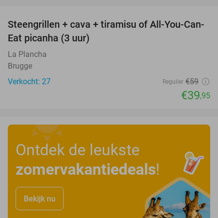
Steengrillen + cava + tiramisu of All-You-Can-
32%
Eat picanha (3 uur)
La Plancha
Brugge
Verkocht: 27
€59
Regulier
€39
,95
Ontdek de leukste
zomervakantiedeals
!
Bekijk nu