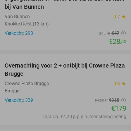
39%
bij Van Bunnen
Van Bunnen
9.7
star
Knokke-Heist (13 km)
Verkocht: 293
€47
Regulier
€28
,50
favorite_border
Overnachting voor 2 + ontbijt bij Crowne Plaza
44%
Brugge
Crowne Plaza Brugge
9.8
star
Brugge
Verkocht: 339
€318
Regulier
€179
Excl. ca. €4,20 p.p.p.n. toeristenbelasting
favorite_border