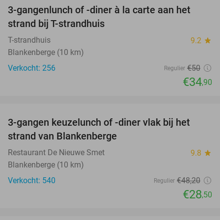
3-gangenlunch of -diner à la carte aan het
30%
strand bij T-strandhuis
T-strandhuis
9.2
star
Blankenberge (10 km)
Verkocht: 256
€50
Regulier
€34
,90
favorite_border
3-gangen keuzelunch of -diner vlak bij het
41%
strand van Blankenberge
Restaurant De Nieuwe Smet
9.8
star
Blankenberge (10 km)
Verkocht: 540
€48
,20
Regulier
€28
,50
favorite_border