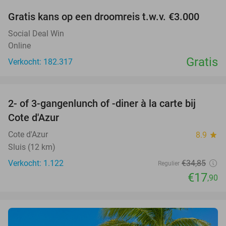
Gratis kans op een droomreis t.w.v. €3.000
Social Deal Win
Online
Gratis
Verkocht: 182.317
favorite_border
2- of 3-gangenlunch of -diner à la carte bij
49%
Cote d'Azur
Cote d'Azur
8.9
star
Sluis (12 km)
Verkocht: 1.122
€34
,85
Regulier
€17
,90