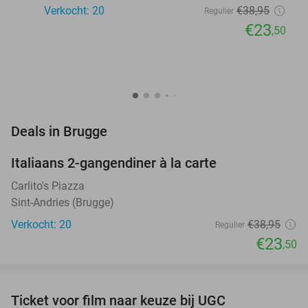
Verkocht: 20
€38
,95
Regulier
€23
,50
favorite_border
Deals in Brugge
Italiaans 2-gangendiner à la carte
40%
Carlito's Piazza
Sint-Andries (Brugge)
Verkocht: 20
€38
,95
Regulier
€23
,50
favorite_border
Ticket voor film naar keuze bij UGC
38%