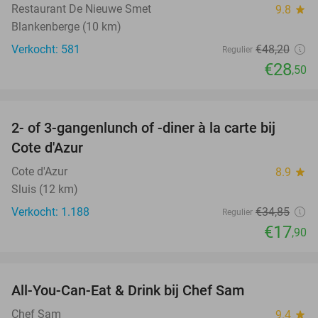
Restaurant De Nieuwe Smet
9.8
star
Blankenberge (10 km)
Verkocht: 581
€48
,20
Regulier
€28
,50
favorite_border
2- of 3-gangenlunch of -diner à la carte bij
49%
Cote d'Azur
Cote d'Azur
8.9
star
Sluis (12 km)
Verkocht: 1.188
€34
,85
Regulier
€17
,90
favorite_border
All-You-Can-Eat & Drink bij Chef Sam
21%
Chef Sam
9.4
star