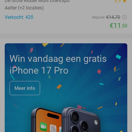
De Grote Ridder Muis Doe-Expo
9.3
star
Aalter (+2 locaties)
Verkocht: 420
€14
,70
Regulier
€11
,50
Win vandaag een gratis
iPhone 17 Pro
Meer info