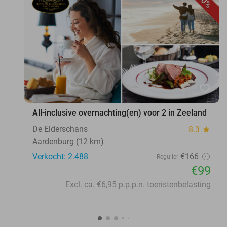
40%
favorite_border
All-inclusive overnachting(en) voor 2 in Zeeland
De Elderschans
8.3
star
Aardenburg (12 km)
Verkocht: 2.488
€166
Regulier
€99
Excl. ca. €6,95 p.p.p.n. toeristenbelasting