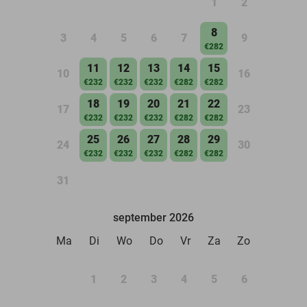
1
2
8
3
4
5
6
7
9
€282
11
12
13
14
15
10
16
€232
€232
€232
€282
€282
18
19
20
21
22
17
23
€232
€232
€232
€282
€282
25
26
27
28
29
24
30
€232
€232
€232
€282
€282
31
september 2026
Ma
Di
Wo
Do
Vr
Za
Zo
1
2
3
4
5
6