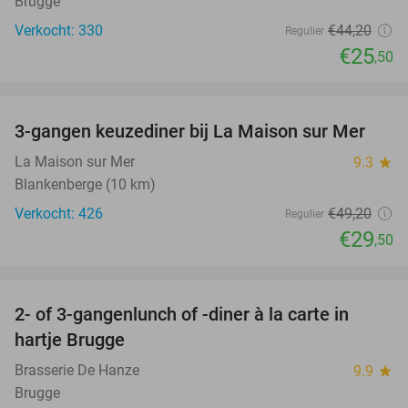
Brugge
Verkocht: 330
€44
,20
Regulier
€25
,50
favorite_border
3-gangen keuzediner bij La Maison sur Mer
40%
La Maison sur Mer
9.3
star
Blankenberge (10 km)
Verkocht: 426
€49
,20
Regulier
€29
,50
favorite_border
2- of 3-gangenlunch of -diner à la carte in
46%
hartje Brugge
Brasserie De Hanze
9.9
star
Brugge