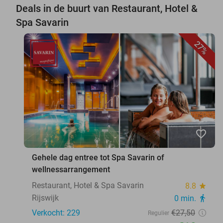
Deals in de buurt van Restaurant, Hotel &
Spa Savarin
27%
favorite_border
Gehele dag entree tot Spa Savarin of
wellnessarrangement
Restaurant, Hotel & Spa Savarin
8.8
star
Rijswijk
0 min.
directions_walk
Verkocht: 229
€27
,50
Regulier