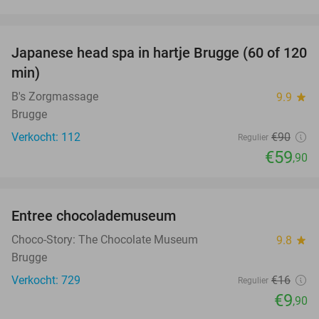
favorite_border
Japanese head spa in hartje Brugge (60 of 120
33%
min)
B's Zorgmassage
9.9
star
Brugge
Verkocht: 112
€90
Regulier
€59
,90
favorite_border
Entree chocolademuseum
38%
Choco-Story: The Chocolate Museum
9.8
star
Brugge
Verkocht: 729
€16
Regulier
€9
,90