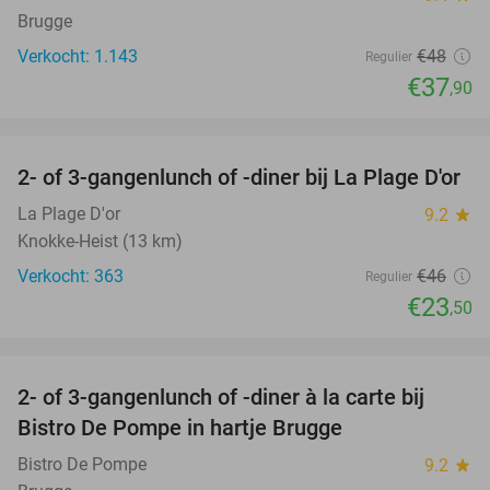
Brugge
Verkocht: 1.143
€48
Regulier
€37
,90
favorite_border
2- of 3-gangenlunch of -diner bij La Plage D'or
49%
La Plage D'or
9.2
star
Knokke-Heist (13 km)
Verkocht: 363
€46
Regulier
€23
,50
favorite_border
2- of 3-gangenlunch of -diner à la carte bij
42%
Bistro De Pompe in hartje Brugge
Bistro De Pompe
9.2
star