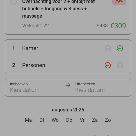
Overnachting voor 2 + ontbijt met
29%
bubbels + toegang wellness +
massage
€309
Verkocht: 22
€438
remove_circle_outline
add_circle_outline
1
Kamer
remove_circle_outline
add_circle_outline
2
Personen
Inchecken
Uitchecken
Kies datum
Kies datum
augustus 2026
Ma
Di
Wo
Do
Vr
Za
Zo