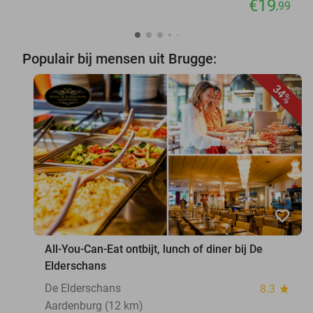
€19
,99
Populair bij mensen uit Brugge:
34%
favorite_border
All-You-Can-Eat ontbijt, lunch of diner bij De
Elderschans
De Elderschans
8.3
star
Aardenburg (12 km)