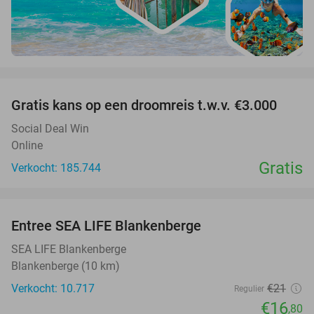
favorite_border
Gratis kans op een droomreis t.w.v. €3.000
Social Deal Win
Online
Gratis
Verkocht: 185.744
favorite_border
Entree SEA LIFE Blankenberge
20%
SEA LIFE Blankenberge
Blankenberge (10 km)
Verkocht: 10.717
€21
Regulier
€16
,80