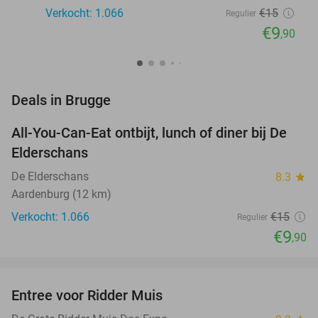
Verkocht: 1.066
€15
Regulier
€9
,90
favorite_border
Deals in Brugge
All-You-Can-Eat ontbijt, lunch of diner bij De
34%
Elderschans
De Elderschans
8.3
star
Aardenburg (12 km)
Verkocht: 1.066
€15
Regulier
€9
,90
favorite_border
Entree voor Ridder Muis
22%