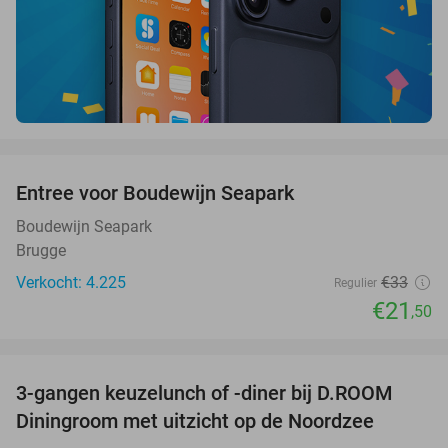
favorite_border
Entree voor Boudewijn Seapark
35%
Boudewijn Seapark
Brugge
Verkocht: 4.225
€33
Regulier
€21
,50
favorite_border
3-gangen keuzelunch of -diner bij D.ROOM
29%
Diningroom met uitzicht op de Noordzee