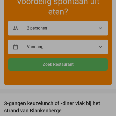
Voordelig spontaan uit
eten?
Zoek Restaurant
favorite_border
3-gangen keuzelunch of -diner vlak bij het
41%
strand van Blankenberge