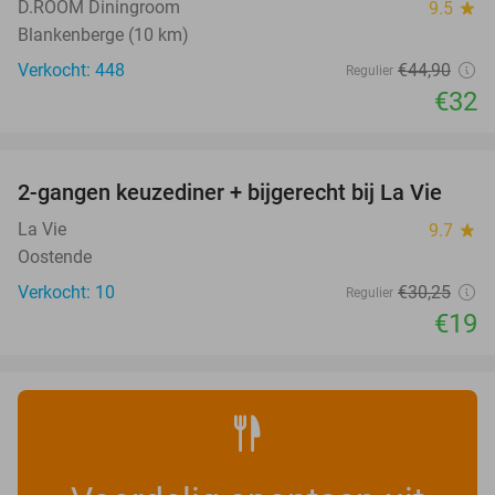
D.ROOM Diningroom
9.5
star
Blankenberge (10 km)
Verkocht: 448
€44
,90
Regulier
€32
favorite_border
2-gangen keuzediner + bijgerecht bij La Vie
37%
NEW
TODAY
La Vie
9.7
star
Oostende
Verkocht: 10
€30
,25
Regulier
€19