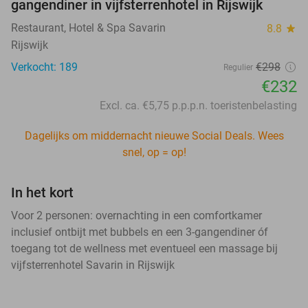
gangendiner in vijfsterrenhotel in Rijswijk
Restaurant, Hotel & Spa Savarin
8.8
star
Rijswijk
Verkocht: 189
€298
Regulier
€232
Excl. ca. €5,75 p.p.p.n. toeristenbelasting
Dagelijks om middernacht nieuwe Social Deals. Wees
snel, op = op!
In het kort
Voor 2 personen: overnachting in een comfortkamer
inclusief ontbijt met bubbels en een 3-gangendiner óf
toegang tot de wellness met eventueel een massage bij
vijfsterrenhotel Savarin in Rijswijk