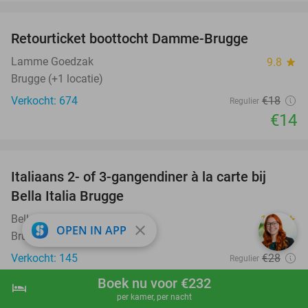
favorite_border
Retourticket boottocht Damme-Brugge
22%
Lamme Goedzak
9.8
star
Brugge (+1 locatie)
Verkocht: 674
€18
Regulier
€14
favorite_border
Italiaans 2- of 3-gangendiner à la carte bij
27%
Bella Italia Brugge
Bella Italia Brugge
10.0
star
close
OPEN IN APP
Brugge
Verkocht: 145
€28
Regulier
€20
,50
Boek nu voor €232
hotel
shopping_cart
Boek nu
navigate_next
favorite_border
per kamer, per nacht