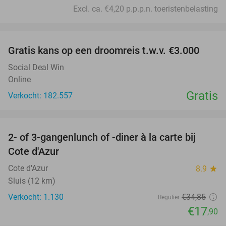
Excl. ca. €4,20 p.p.p.n. toeristenbelasting
favorite_border
Gratis kans op een droomreis t.w.v. €3.000
Social Deal Win
Online
Gratis
Verkocht: 182.557
favorite_border
2- of 3-gangenlunch of -diner à la carte bij
49%
Cote d'Azur
Cote d'Azur
8.9
star
Sluis (12 km)
Verkocht: 1.130
€34
,85
Regulier
€17
,90