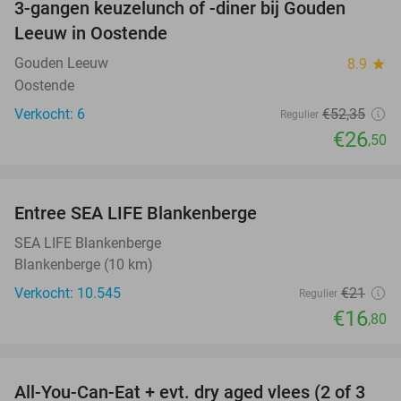
3-gangen keuzelunch of -diner bij Gouden
49%
NEW
Leeuw in Oostende
TODAY
Gouden Leeuw
8.9
star
Oostende
Verkocht: 6
€52
,35
Regulier
€26
,50
favorite_border
Entree SEA LIFE Blankenberge
20%
SEA LIFE Blankenberge
Blankenberge (10 km)
Verkocht: 10.545
€21
Regulier
€16
,80
favorite_border
All-You-Can-Eat + evt. dry aged vlees (2 of 3
29%