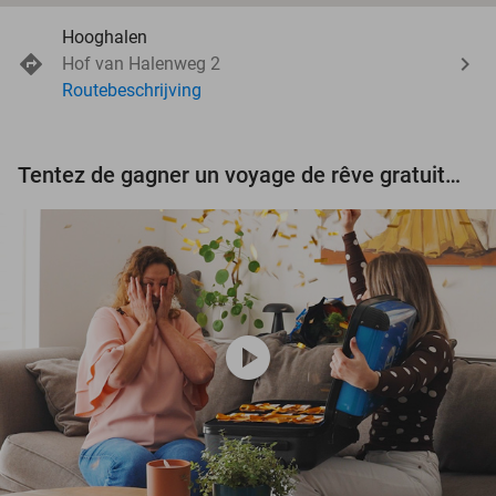
Hooghalen
Hof van Halenweg 2
Routebeschrijving
Tentez de gagner un voyage de rêve gratuit d'une valeur de 3.000 € !
play_circle