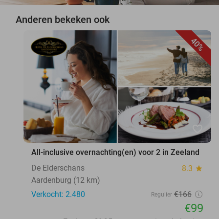
Anderen bekeken ook
40%
favorite_border
All-inclusive overnachting(en) voor 2 in Zeeland
De Elderschans
8.3
star
Aardenburg (12 km)
Verkocht: 2.480
€166
Regulier
€99