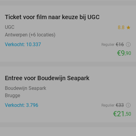
favorite_border
Ticket voor film naar keuze bij UGC
38%
NEW
TODAY
UGC
8.8
star
Antwerpen (+6 locaties)
Verkocht: 10.337
€16
Regulier
€9
,90
favorite_border
Entree voor Boudewijn Seapark
35%
Boudewijn Seapark
Brugge
Verkocht: 3.796
€33
Regulier
€21
,50
favorite_border