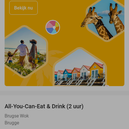
Bekijk nu
favorite_border
All-You-Can-Eat & Drink (2 uur)
22%
Brugse Wok
Brugge