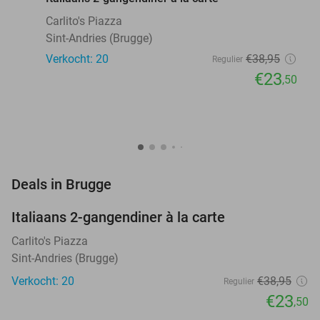
Carlito's Piazza
Sint-Andries (Brugge)
Verkocht: 20
€38
,95
Regulier
€23
,50
favorite_border
Deals in Brugge
Italiaans 2-gangendiner à la carte
40%
Carlito's Piazza
Sint-Andries (Brugge)
Verkocht: 20
€38
,95
Regulier
€23
,50