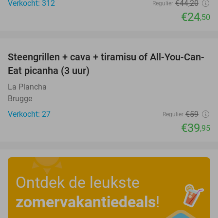
Verkocht: 312
€44
,20
Regulier
€24
,50
favorite_border
Steengrillen + cava + tiramisu of All-You-Can-
32%
Eat picanha (3 uur)
La Plancha
Brugge
Verkocht: 27
€59
Regulier
€39
,95
Ontdek de leukste
zomervakantiedeals
!