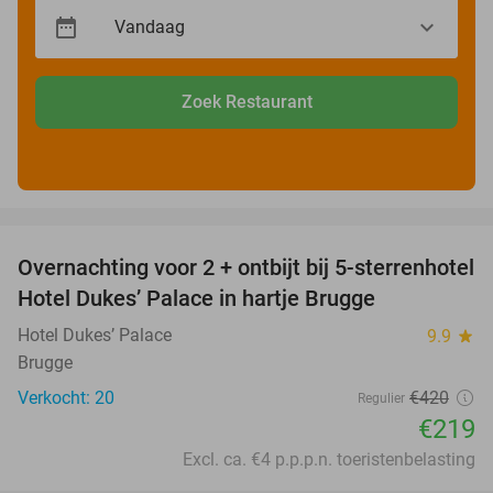
Zoek Restaurant
favorite_border
Overnachting voor 2 + ontbijt bij 5-sterrenhotel
48%
Hotel Dukes’ Palace in hartje Brugge
Hotel Dukes’ Palace
9.9
star
Brugge
Verkocht: 20
€420
Regulier
€219
Excl. ca. €4 p.p.p.n. toeristenbelasting