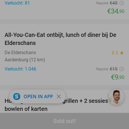
Verkocht: 81
€45
Regulier
€34
,90
favorite_border
All-You-Can-Eat ontbijt, lunch of diner bij De
34%
Elderschans
De Elderschans
8.3
star
Aardenburg (12 km)
Verkocht: 1.046
€15
Regulier
€9
,90
favorite_border
close
OPEN IN APP
Hoofdgerecht of steengrillen + 2 sessies
37%
bowlen of karten
The Smiles
9.0
star
Sold out!
Knokke-Heist (11 km)