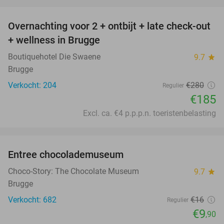
favorite_border
Overnachting voor 2 + ontbijt + late check-out
34%
+ wellness in Brugge
Boutiquehotel Die Swaene
9.7
star
Brugge
Verkocht: 204
€280
Regulier
€185
Excl. ca. €4 p.p.p.n. toeristenbelasting
favorite_border
Entree chocolademuseum
38%
Choco-Story: The Chocolate Museum
9.7
star
Brugge
Verkocht: 682
€16
Regulier
€9
,90