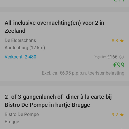
favorite_border
All-inclusive overnachting(en) voor 2 in
40%
Zeeland
De Elderschans
8.3
star
Aardenburg (12 km)
Verkocht: 2.480
€166
Regulier
€99
Excl. ca. €6,95 p.p.p.n. toeristenbelasting
favorite_border
2- of 3-gangenlunch of -diner à la carte bij
45%
Bistro De Pompe in hartje Brugge
Bistro De Pompe
9.2
star
Brugge