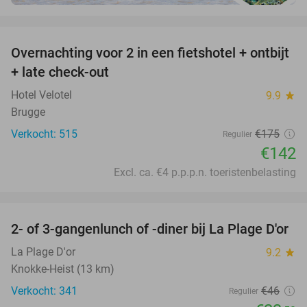
favorite_border
Overnachting voor 2 in een fietshotel + ontbijt
19%
+ late check-out
Hotel Velotel
9.9
star
Brugge
Verkocht: 515
€175
Regulier
€142
Excl. ca. €4 p.p.p.n. toeristenbelasting
favorite_border
2- of 3-gangenlunch of -diner bij La Plage D'or
49%
La Plage D'or
9.2
star
Knokke-Heist (13 km)
Verkocht: 341
€46
Regulier