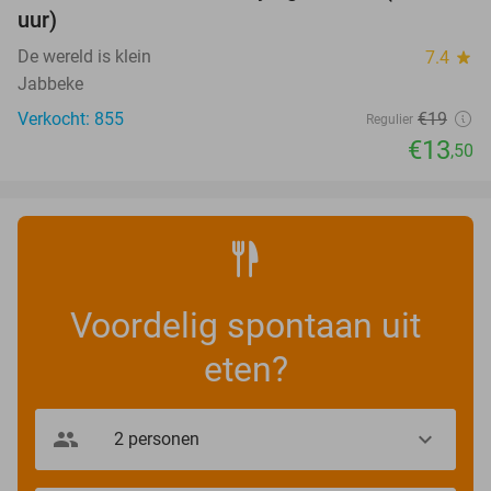
uur)
De wereld is klein
7.4
star
Jabbeke
Verkocht: 855
€19
Regulier
€13
,50
Voordelig spontaan uit
eten?