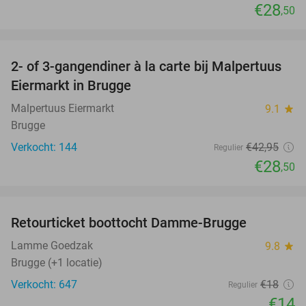
€28
,50
favorite_border
2- of 3-gangendiner à la carte bij Malpertuus
34%
Eiermarkt in Brugge
Malpertuus Eiermarkt
9.1
star
Brugge
Verkocht: 144
€42
,95
Regulier
€28
,50
favorite_border
Retourticket boottocht Damme-Brugge
22%
Lamme Goedzak
9.8
star
Brugge (+1 locatie)
Verkocht: 647
€18
Regulier
€14