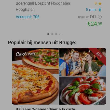
Boerengrill Boszicht Hooghalen
9
star
Hooghalen
5 min.
directions_walk
Verkocht: 706
€41
Regulier
€24
,95
Populair bij mensen uit Brugge:
40%
favorite_border
Italiaans 2-gangendiner à la carte