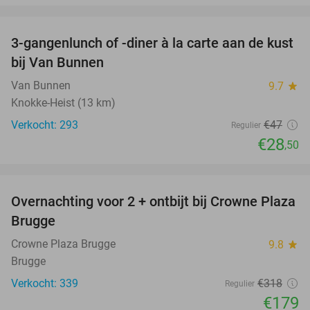
favorite_border
3-gangenlunch of -diner à la carte aan de kust
39%
bij Van Bunnen
Van Bunnen
9.7
star
Knokke-Heist (13 km)
Verkocht: 293
€47
Regulier
€28
,50
favorite_border
Overnachting voor 2 + ontbijt bij Crowne Plaza
44%
Brugge
Crowne Plaza Brugge
9.8
star
Brugge
Verkocht: 339
€318
Regulier
€179