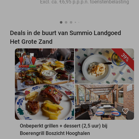
Excl. ca. €6,95 p.p.p.n. toeristenbelasting
Deals in de buurt van Summio Landgoed
Het Grote Zand
39%
favorite_border
Onbeperkt grillen + dessert (2,5 uur) bij
Boerengrill Boszicht Hooghalen