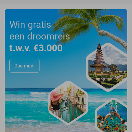
Win gratis
een droomreis
t.w.v. €3.000
Doe mee!