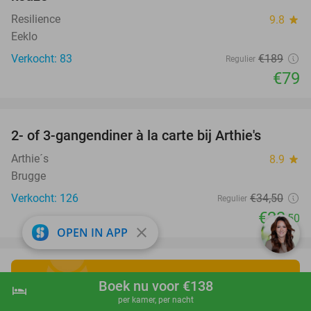
Resilience
9.8
star
Eeklo
Verkocht: 83
€189
Regulier
€79
favorite_border
2- of 3-gangendiner à la carte bij Arthie's
32%
Arthie´s
8.9
star
Brugge
Verkocht: 126
€34
,50
Regulier
€23
,50
close
OPEN IN APP
Boek nu voor €138
Ontdek de leukste
hotel
shopping_cart
Boek nu
navigate_next
per kamer, per nacht