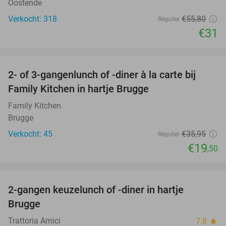
Oostende
Verkocht: 318
€55
,80
Regulier
€31
favorite_border
2- of 3-gangenlunch of -diner à la carte bij
46%
Family Kitchen in hartje Brugge
Family Kitchen
Brugge
Verkocht: 45
€35
,95
Regulier
€19
,50
favorite_border
2-gangen keuzelunch of -diner in hartje
46%
Brugge
Trattoria Amici
7.8
star