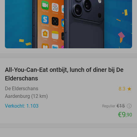
favorite_border
All-You-Can-Eat ontbijt, lunch of diner bij De
34%
Elderschans
De Elderschans
8.3
star
Aardenburg (12 km)
Verkocht: 1.103
€15
Regulier
€9
,90
favorite_border