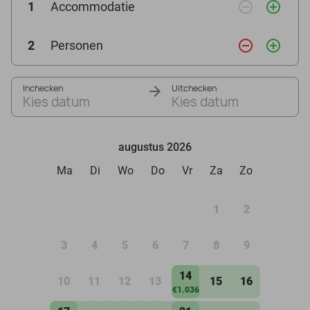
remove_circle_outline
add_circle_outline
1
Accommodatie
remove_circle_outline
add_circle_outline
2
Personen
Inchecken
Uitchecken
Kies datum
Kies datum
augustus 2026
Ma
Di
Wo
Do
Vr
Za
Zo
1
2
3
4
5
6
7
8
9
14
10
11
12
13
15
16
€1.036