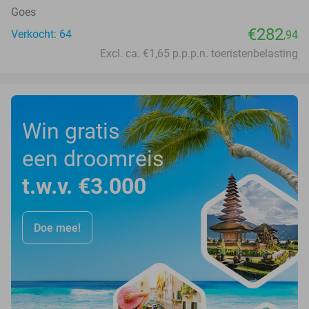
Goes
€282
Verkocht: 64
,94
Excl. ca. €1,65 p.p.p.n. toeristenbelasting
Win gratis
een droomreis
t.w.v. €3.000
Doe mee!