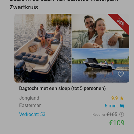
Zwartkruis
34%
favorite_border
Dagtocht met een sloep (tot 5 personen)
Jongland
9.9
star
Eastermar
6 min.
directions_car
Verkocht: 53
€165
Regulier
€109