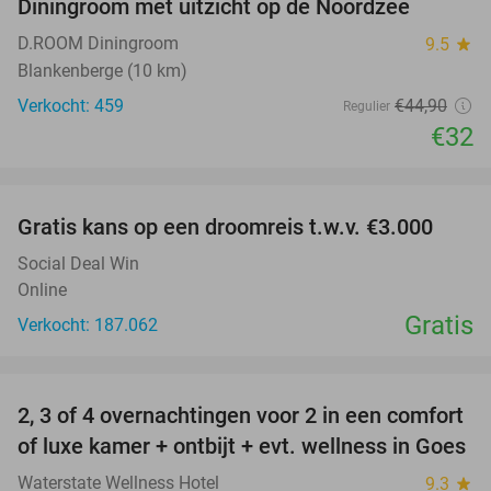
Diningroom met uitzicht op de Noordzee
D.ROOM Diningroom
9.5
star
Blankenberge (10 km)
Verkocht: 459
€44
,90
Regulier
€32
favorite_border
Gratis kans op een droomreis t.w.v. €3.000
Social Deal Win
Online
Gratis
Verkocht: 187.062
favorite_border
2, 3 of 4 overnachtingen voor 2 in een comfort
of luxe kamer + ontbijt + evt. wellness in Goes
Waterstate Wellness Hotel
9.3
star