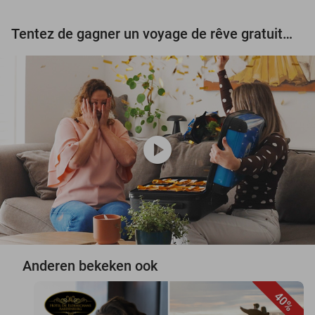
Tentez de gagner un voyage de rêve gratuit d'une valeur de 3.000 € !
play_circle
Anderen bekeken ook
40%