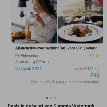
favorite_border
All-inclusive overnachting(en) voor 2 in Zeeland
De Elderschans
8.3
star
Aardenburg (12 km)
Verkocht: 2.496
€166
Regulier
€99
Excl. ca. €6,95 p.p.p.n. toeristenbelasting
Deals in de buurt van Summio Waterpark