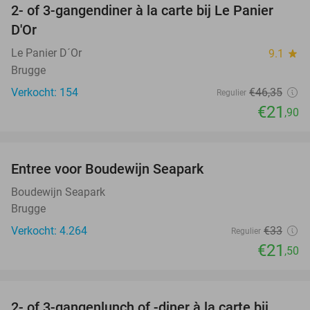
2- of 3-gangendiner à la carte bij Le Panier
53%
D'Or
Le Panier D´Or
9.1
star
Brugge
Verkocht: 154
€46
,35
Regulier
€21
,90
favorite_border
Entree voor Boudewijn Seapark
35%
Boudewijn Seapark
Brugge
Verkocht: 4.264
€33
Regulier
€21
,50
favorite_border
2- of 3-gangenlunch of -diner à la carte bij