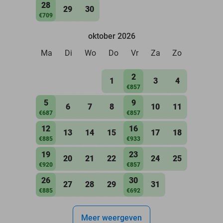
28
29
30
€709
oktober 2026
Ma
Di
Wo
Do
Vr
Za
Zo
2
1
3
4
€857
5
9
6
7
8
10
11
€687
€857
12
16
13
14
15
17
18
€885
€933
19
23
20
21
22
24
25
€920
€857
26
30
27
28
29
31
€885
€692
Meer weergeven