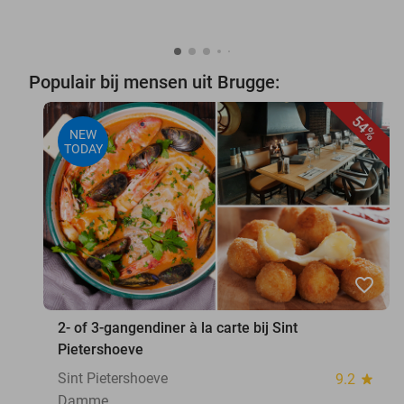
Populair bij mensen uit Brugge:
54%
NEW
TODAY
favorite_border
2- of 3-gangendiner à la carte bij Sint
Pietershoeve
Sint Pietershoeve
9.2
star
Damme