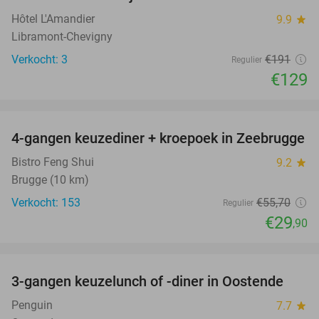
Hôtel L'Amandier
9.9
star
Libramont-Chevigny
Verkocht: 3
€191
Regulier
€129
favorite_border
4-gangen keuzediner + kroepoek in Zeebrugge
46%
Bistro Feng Shui
9.2
star
Brugge (10 km)
Verkocht: 153
€55
,70
Regulier
€29
,90
favorite_border
3-gangen keuzelunch of -diner in Oostende
44%
Penguin
7.7
star