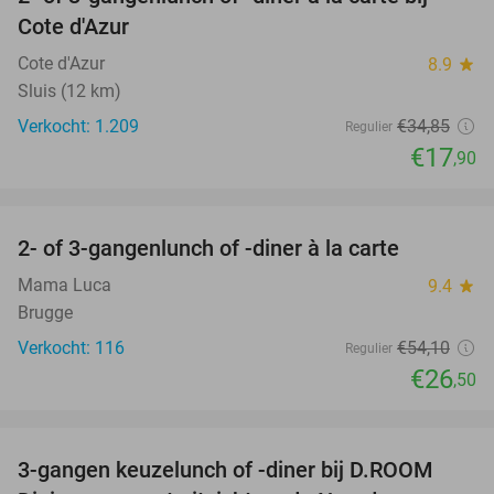
49%
Cote d'Azur
Cote d'Azur
8.9
star
Sluis (12 km)
Verkocht: 1.209
€34
,85
Regulier
€17
,90
favorite_border
2- of 3-gangenlunch of -diner à la carte
51%
Mama Luca
9.4
star
Brugge
Verkocht: 116
€54
,10
Regulier
€26
,50
favorite_border
3-gangen keuzelunch of -diner bij D.ROOM
29%