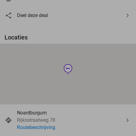
Deel deze deal
Locaties
hotel
Noardburgum
Rijksstraatweg 78
Routebeschrijving