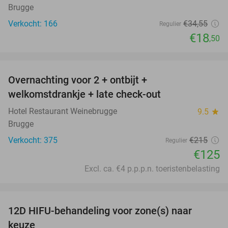
Brugge
Verkocht: 166
€34
,55
Regulier
€18
,50
favorite_border
Overnachting voor 2 + ontbijt +
42%
welkomstdrankje + late check-out
Hotel Restaurant Weinebrugge
9.5
star
Brugge
Verkocht: 375
€215
Regulier
€125
Excl. ca. €4 p.p.p.n. toeristenbelasting
favorite_border
12D HIFU-behandeling voor zone(s) naar
58%
keuze