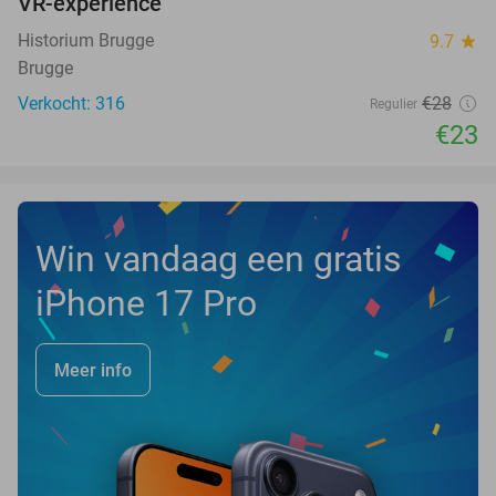
VR-experience
Historium Brugge
9.7
star
Brugge
Verkocht: 316
€28
Regulier
€23
Win vandaag een gratis
iPhone 17 Pro
Meer info