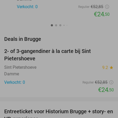
Verkocht: 0
€52
,85
Regulier
€24
,50
favorite_border
Deals in Brugge
2- of 3-gangendiner à la carte bij Sint
54%
NEW
Pietershoeve
TODAY
Sint Pietershoeve
9.2
star
Damme
Verkocht: 0
€52
,85
Regulier
€24
,50
favorite_border
Entreeticket voor Historium Brugge + story- en
18%