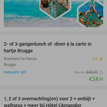
favorite_border
2- of 3-gangenlunch of -diner à la carte in
46%
hartje Brugge
Brasserie De Hanze
9.9
star
Brugge
Verkocht: 601
€45
,05
Regulier
€24
,50
favorite_border
1, 2 of 3 overnachting(en) voor 2 + ontbijt +
32%
NEW
wellness + meer bij Hôtel L'Amandier
TODAY