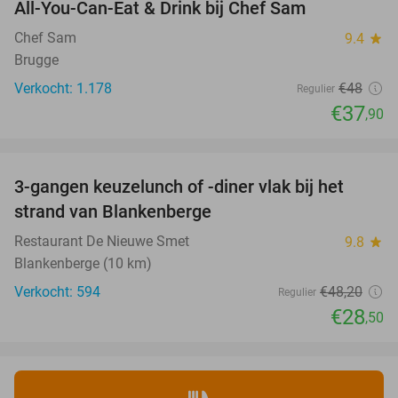
All-You-Can-Eat & Drink bij Chef Sam
21%
Chef Sam
9.4
star
Brugge
Verkocht: 1.178
€48
Regulier
€37
,90
favorite_border
3-gangen keuzelunch of -diner vlak bij het
41%
strand van Blankenberge
Restaurant De Nieuwe Smet
9.8
star
Blankenberge (10 km)
Verkocht: 594
€48
,20
Regulier
€28
,50