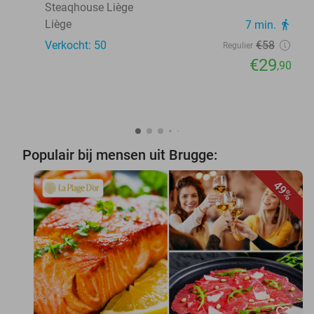
Steaqhouse Liège
Liège
7 min.
directions_walk
Verkocht: 50
€58
Regulier
€29
,90
Populair bij mensen uit Brugge:
49%
favorite_border