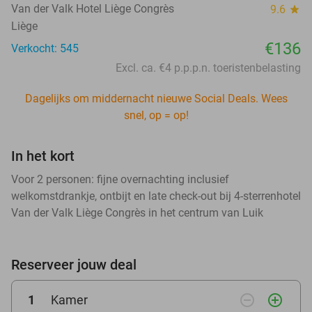
Van der Valk Hotel Liège Congrès
9.6
star
Liège
€136
Verkocht: 545
Excl. ca. €4 p.p.p.n. toeristenbelasting
Dagelijks om middernacht nieuwe Social Deals. Wees
snel, op = op!
In het kort
Voor 2 personen: fijne overnachting inclusief
welkomstdrankje, ontbijt en late check-out bij 4-sterrenhotel
Van der Valk Liège Congrès in het centrum van Luik
Reserveer jouw deal
remove_circle_outline
add_circle_outline
1
Kamer