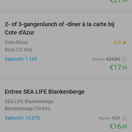
,50
favorite_border
2- of 3-gangenlunch of -diner à la carte bij
49%
Cote d'Azur
Cote d'Azur
8.9
star
Sluis (12 km)
Verkocht: 1.169
€34
,85
Regulier
€17
,90
favorite_border
Entree SEA LIFE Blankenberge
20%
SEA LIFE Blankenberge
Blankenberge (10 km)
Verkocht: 10.675
€21
Regulier
€16
,80