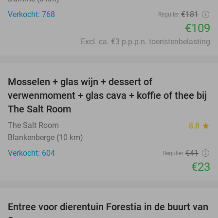
Verkocht: 768
€181
Regulier
€109
Excl. ca. €3 p.p.p.n. toeristenbelasting
favorite_border
Mosselen + glas wijn + dessert of
44%
verwenmoment + glas cava + koffie of thee bij
The Salt Room
The Salt Room
8.8
star
Blankenberge (10 km)
Verkocht: 604
€41
Regulier
€23
favorite_border
Entree voor dierentuin Forestia in de buurt van
15%