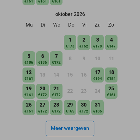
€161
€161
€161
oktober 2026
Ma
Di
Wo
Do
Vr
Za
Zo
1
2
3
4
€173
€162
€178
€147
5
6
7
8
9
10
11
€186
€186
€172
12
17
18
13
14
15
16
€161
€194
€154
19
20
21
25
22
23
24
€161
€172
€172
€161
26
27
28
29
30
31
€161
€172
€172
€165
€172
€186
Meer weergeven