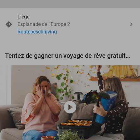
Liège
Esplanade de l'Europe 2
Routebeschrijving
Tentez de gagner un voyage de rêve gratuit d'une valeur de 3.000 € !
play_circle