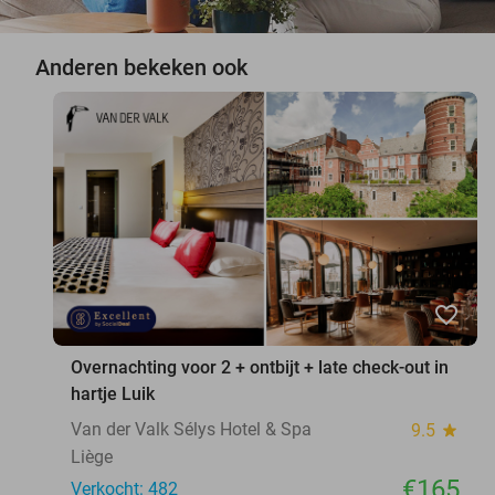
Anderen bekeken ook
favorite_border
Overnachting voor 2 + ontbijt + late check-out in
hartje Luik
Van der Valk Sélys Hotel & Spa
9.5
star
Liège
€165
Verkocht: 482