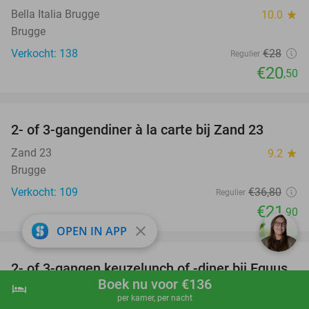
Bella Italia Brugge
10.0
star
Brugge
Verkocht: 138
€28
Regulier
€20
,50
favorite_border
2- of 3-gangendiner à la carte bij Zand 23
40%
Zand 23
9.2
star
Brugge
Verkocht: 109
€36
,80
Regulier
€21
,90
close
OPEN IN APP
favorite_border
2- of 3-gangen keuzelunch of -diner bij Equus
34%
Boek nu voor €136
hotel
shopping_cart
Boek nu
navigate_next
Equus
9.3
star
per kamer, per nacht
Bredene (13 km)