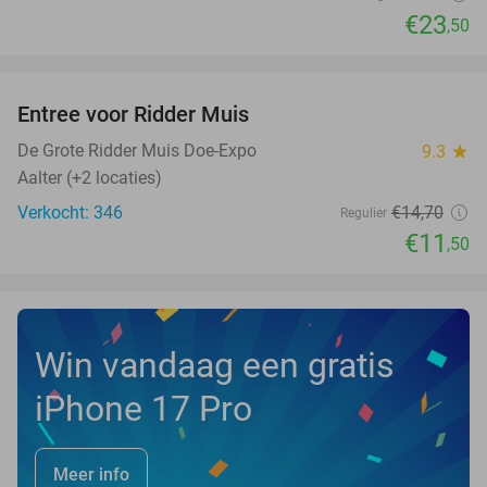
€23
,50
favorite_border
Entree voor Ridder Muis
22%
NEW
TODAY
De Grote Ridder Muis Doe-Expo
9.3
star
Aalter (+2 locaties)
Verkocht: 346
€14
,70
Regulier
€11
,50
Win vandaag een gratis
iPhone 17 Pro
Meer info