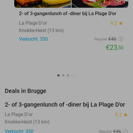
2- of 3-gangenlunch of -diner bij La Plage D'or
La Plage D'or
9.2
star
Knokke-Heist (13 km)
Verkocht: 350
€46
Regulier
€23
,50
favorite_border
Deals in Brugge
2- of 3-gangenlunch of -diner bij La Plage D'or
49%
La Plage D'or
9.2
star
Knokke-Heist (13 km)
Verkocht: 350
€46
Regulier