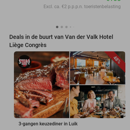
Excl. ca. €2 p.p.p.n. toeristenbelasting
Deals in de buurt van Van der Valk Hotel
Liège Congrès
48%
favorite_border
3-gangen keuzediner in Luik