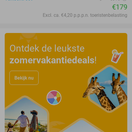
€179
Excl. ca. €4,20 p.p.p.n. toeristenbelasting
Ontdek de leukste
zomervakantiedeals
!
Bekijk nu