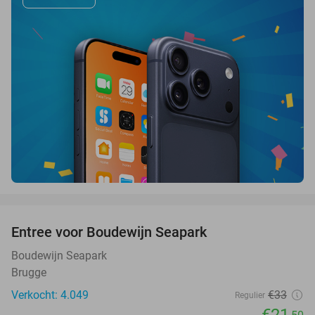
favorite_border
Entree voor Boudewijn Seapark
35%
Boudewijn Seapark
Brugge
Verkocht: 4.049
€33
Regulier
€21