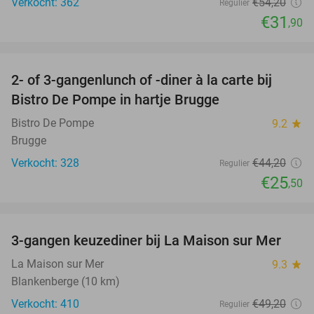
Verkocht: 362
€54
,20
Regulier
€31
,90
favorite_border
2- of 3-gangenlunch of -diner à la carte bij
42%
Bistro De Pompe in hartje Brugge
Bistro De Pompe
9.2
star
Brugge
Verkocht: 328
€44
,20
Regulier
€25
,50
favorite_border
3-gangen keuzediner bij La Maison sur Mer
40%
La Maison sur Mer
9.3
star
Blankenberge (10 km)
Verkocht: 410
€49
,20
Regulier