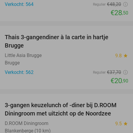
Verkocht: 564
€48
,20
Regulier
€28
,50
favorite_border
Thais 3-gangendiner à la carte in hartje
45%
Brugge
Little Asia Brugge
9.8
star
Brugge
Verkocht: 562
€37
,70
Regulier
€20
,90
favorite_border
3-gangen keuzelunch of -diner bij D.ROOM
29%
Diningroom met uitzicht op de Noordzee
D.ROOM Diningroom
9.5
star
Blankenberge (10 km)