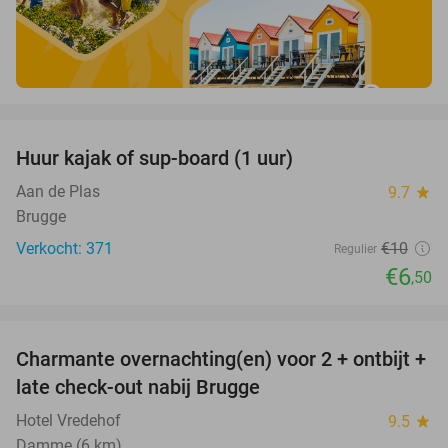
favorite_border
Huur kajak of sup-board (1 uur)
35%
Aan de Plas
9.7
star
Brugge
Verkocht: 371
€10
Regulier
€6
,50
favorite_border
Charmante overnachting(en) voor 2 + ontbijt +
40%
late check-out nabij Brugge
Hotel Vredehof
9.5
star
Damme (6 km)