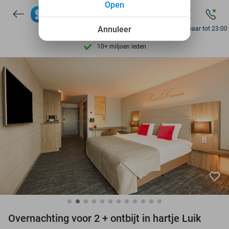
Open
7 dagen per week beschikbaar
10+ miljoen leden
Annuleer
Bereikbaar tot 23:00
9,4
op basis van
206.026 reviews
Ontdek 15.000+ deals
7 dagen per week beschikbaar
10+ miljoen leden
favorite_border
Overnachting voor 2 + ontbijt in hartje Luik