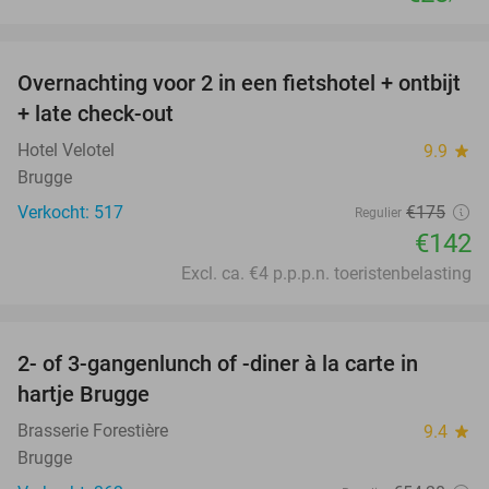
favorite_border
Overnachting voor 2 in een fietshotel + ontbijt
19%
+ late check-out
Hotel Velotel
9.9
star
Brugge
Verkocht: 517
€175
Regulier
€142
Excl. ca. €4 p.p.p.n. toeristenbelasting
favorite_border
2- of 3-gangenlunch of -diner à la carte in
41%
hartje Brugge
Brasserie Forestière
9.4
star
Brugge