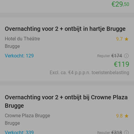
€29
,50
favorite_border
Overnachting voor 2 + ontbijt in hartje Brugge
32%
Hotel du Théâtre
9.7
star
Brugge
Verkocht: 129
€174
Regulier
€119
Excl. ca. €4 p.p.p.n. toeristenbelasting
favorite_border
Overnachting voor 2 + ontbijt bij Crowne Plaza
44%
Brugge
Crowne Plaza Brugge
9.8
star
Brugge
Verkocht: 339
€318
Regulier