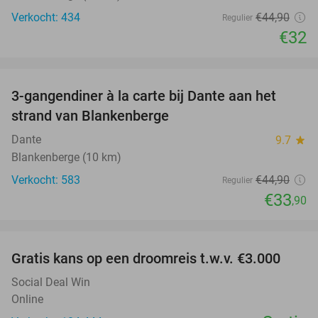
Verkocht: 434
€44
,90
Regulier
€32
favorite_border
3-gangendiner à la carte bij Dante aan het
24%
strand van Blankenberge
Dante
9.7
star
Blankenberge (10 km)
Verkocht: 583
€44
,90
Regulier
€33
,90
favorite_border
Gratis kans op een droomreis t.w.v. €3.000
Social Deal Win
Online