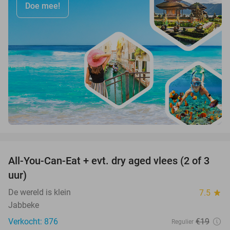
Doe mee!
favorite_border
All-You-Can-Eat + evt. dry aged vlees (2 of 3
29%
uur)
De wereld is klein
7.5
star
Jabbeke
Verkocht: 876
€19
Regulier