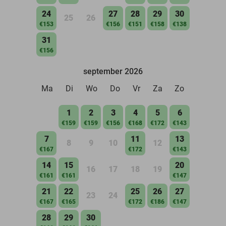
24
27
28
29
30
25
26
€153
€156
€151
€158
€138
31
€156
september 2026
Ma
Di
Wo
Do
Vr
Za
Zo
1
2
3
4
5
6
€159
€159
€156
€168
€172
€143
7
11
13
8
9
10
12
€167
€172
€143
14
15
20
16
17
18
19
€161
€161
€147
21
22
25
26
27
23
24
€167
€165
€172
€186
€147
28
29
30