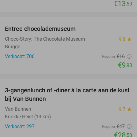
€13
,50
favorite_border
Entree chocolademuseum
38%
Choco-Story: The Chocolate Museum
9.8
star
Brugge
Verkocht: 706
€16
Regulier
€9
,90
favorite_border
3-gangenlunch of -diner à la carte aan de kust
39%
bij Van Bunnen
Van Bunnen
9.7
star
Knokke-Heist (13 km)
Verkocht: 297
€47
Regulier
€28
,50