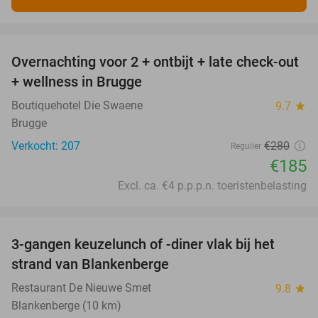
favorite_border
Overnachting voor 2 + ontbijt + late check-out
34%
+ wellness in Brugge
Boutiquehotel Die Swaene
9.7
star
Brugge
Verkocht: 207
€280
Regulier
€185
Excl. ca. €4 p.p.p.n. toeristenbelasting
favorite_border
3-gangen keuzelunch of -diner vlak bij het
41%
strand van Blankenberge
Restaurant De Nieuwe Smet
9.8
star
Blankenberge (10 km)