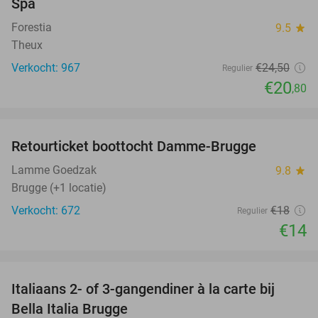
Spa
Forestia
9.5
star
Theux
Verkocht: 967
€24
,50
Regulier
€20
,80
favorite_border
Retourticket boottocht Damme-Brugge
22%
Lamme Goedzak
9.8
star
Brugge (+1 locatie)
Verkocht: 672
€18
Regulier
€14
favorite_border
Italiaans 2- of 3-gangendiner à la carte bij
27%
Bella Italia Brugge