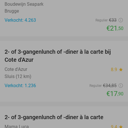
Boudewijn Seapark
Brugge
Verkocht: 4.263
€33
Regulier
€21
,50
favorite_border
2- of 3-gangenlunch of -diner à la carte bij
49%
Cote d'Azur
Cote d'Azur
8.9
star
Sluis (12 km)
Verkocht: 1.236
€34
,85
Regulier
€17
,90
favorite_border
2- of 3-gangenlunch of -diner à la carte
51%
Mama Luca
9.4
star