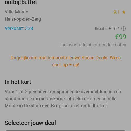
ontbijtbuffet
Villa Monte
9.1
star
Heist-op-den-Berg
Verkocht: 338
€167
Regulier
€99
Inclusief alle bijkomende kosten
Dagelijks om middernacht nieuwe Social Deals. Wees
snel, op = op!
In het kort
Voor 1 of 2 personen: ontspannende overnachting in een
standaard eenpersoonskamer of deluxe kamer bij Villa
Monte in Heist-op-den-Berg, inclusief ontbijtbuffet
Selecteer jouw deal