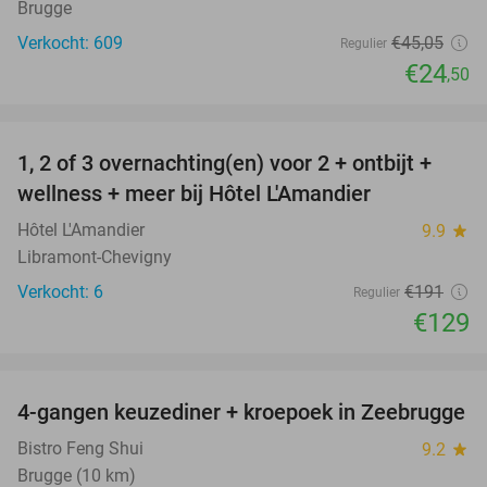
Brugge
Verkocht: 609
€45
,05
Regulier
€24
,50
favorite_border
1, 2 of 3 overnachting(en) voor 2 + ontbijt +
32%
NEW
wellness + meer bij Hôtel L'Amandier
TODAY
Hôtel L'Amandier
9.9
star
Libramont-Chevigny
Verkocht: 6
€191
Regulier
€129
favorite_border
4-gangen keuzediner + kroepoek in Zeebrugge
46%
Bistro Feng Shui
9.2
star
Brugge (10 km)