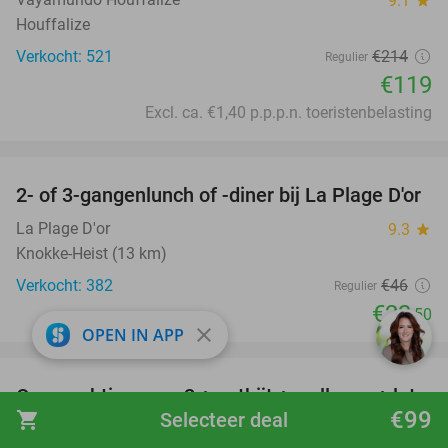
9.1
Houffalize
Verkocht: 521
€214
Regulier
€119
Excl. ca. €1,40 p.p.p.n. toeristenbelasting
favorite_border
2- of 3-gangenlunch of -diner bij La Plage D'or
49%
La Plage D'or
9.3
star
Knokke-Heist (13 km)
Verkocht: 382
€46
Regulier
€23
,50
close
OPEN IN APP
favorite_border
Overnachting voor 2 + ontbijt + wellness + late
38%
€99
shopping_cart
Selecteer deal
check-out en evt. diner in de Ardennen