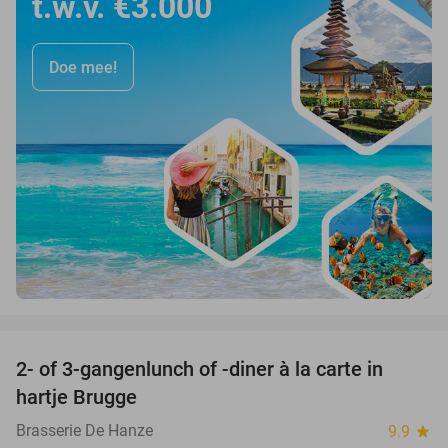
t.w.v. €3.000
Doe mee!
favorite_border
2- of 3-gangenlunch of -diner à la carte in
46%
hartje Brugge
Brasserie De Hanze
9.9
star