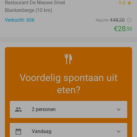
Restaurant De Nieuwe Smet
9.8
star
Blankenberge (10 km)
Verkocht: 606
€48
,20
Regulier
€28
,50
Voordelig spontaan uit
eten?