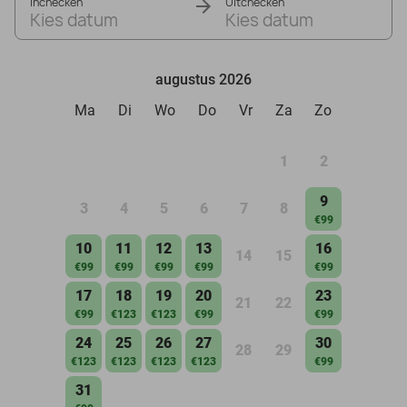
Inchecken
Uitchecken
Kies datum
Kies datum
augustus 2026
Ma
Di
Wo
Do
Vr
Za
Zo
1
2
9
3
4
5
6
7
8
€99
10
11
12
13
16
14
15
€99
€99
€99
€99
€99
17
18
19
20
23
21
22
€99
€123
€123
€99
€99
24
25
26
27
30
28
29
€123
€123
€123
€123
€99
31