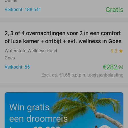
Online
Gratis
Verkocht: 188.641
favorite_border
2, 3 of 4 overnachtingen voor 2 in een comfort
of luxe kamer + ontbijt + evt. wellness in Goes
Waterstate Wellness Hotel
9.3
star
Goes
€282
Verkocht: 65
,94
Excl. ca. €1,65 p.p.p.n. toeristenbelasting
Win gratis
een droomreis