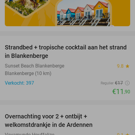
favorite_border
Strandbed + tropische cocktail aan het strand
30%
in Blankenberge
Sunset Beach Blankenberge
9.8
star
Blankenberge (10 km)
Verkocht: 397
€17
Regulier
€11
,90
favorite_border
Overnachting voor 2 + ontbijt +
44%
welkomstdrankje in de Ardennen
Vayamundo Houffalize
star