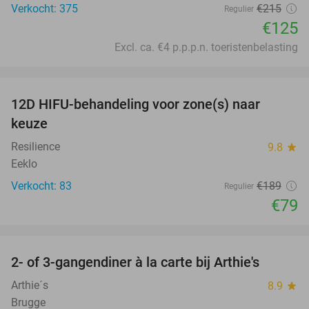
Verkocht: 375
€215
Regulier
€125
Excl. ca. €4 p.p.p.n. toeristenbelasting
favorite_border
12D HIFU-behandeling voor zone(s) naar
58%
keuze
Resilience
9.8
star
Eeklo
Verkocht: 83
€189
Regulier
€79
favorite_border
2- of 3-gangendiner à la carte bij Arthie's
32%
Arthie´s
8.9
star
Brugge