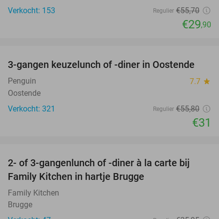
Verkocht: 153
€55
,70
Regulier
€29
,90
favorite_border
3-gangen keuzelunch of -diner in Oostende
44%
Penguin
7.7
star
Oostende
Verkocht: 321
€55
,80
Regulier
€31
favorite_border
2- of 3-gangenlunch of -diner à la carte bij
46%
Family Kitchen in hartje Brugge
Family Kitchen
Brugge