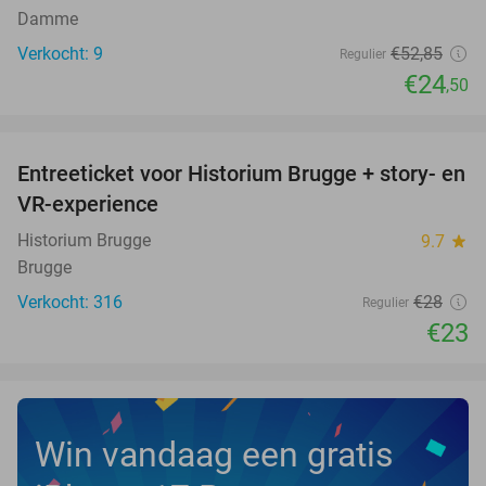
Damme
Verkocht: 9
€52
,85
Regulier
€24
,50
favorite_border
Entreeticket voor Historium Brugge + story- en
18%
VR-experience
Historium Brugge
9.7
star
Brugge
Verkocht: 316
€28
Regulier
€23
Win vandaag een gratis