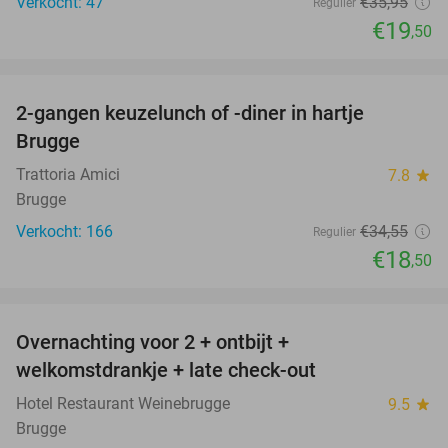
Verkocht: 47
€35
,95
Regulier
€19
,50
favorite_border
2-gangen keuzelunch of -diner in hartje
46%
Brugge
Trattoria Amici
7.8
star
Brugge
Verkocht: 166
€34
,55
Regulier
€18
,50
favorite_border
Overnachting voor 2 + ontbijt +
42%
welkomstdrankje + late check-out
Hotel Restaurant Weinebrugge
9.5
star
Brugge