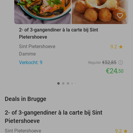
favorite_border
2- of 3-gangendiner à la carte bij Sint
Pietershoeve
Sint Pietershoeve
9.2
star
Damme
Verkocht: 9
€52
,85
Regulier
€24
,50
favorite_border
Deals in Brugge
2- of 3-gangendiner à la carte bij Sint
54%
NEW
Pietershoeve
TODAY
Sint Pietershoeve
9.2
star