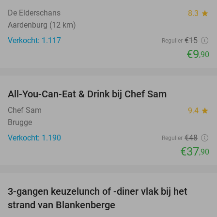
De Elderschans
8.3
star
Aardenburg (12 km)
Verkocht: 1.117
€15
Regulier
€9
,90
favorite_border
All-You-Can-Eat & Drink bij Chef Sam
21%
Chef Sam
9.4
star
Brugge
Verkocht: 1.190
€48
Regulier
€37
,90
favorite_border
3-gangen keuzelunch of -diner vlak bij het
41%
strand van Blankenberge