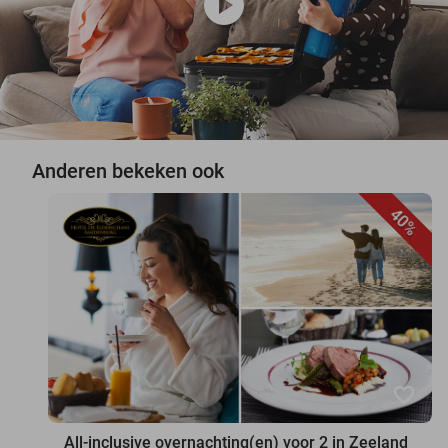
play_circle
Anderen bekeken ook
40%
favorite_border
All-inclusive overnachting(en) voor 2 in Zeeland