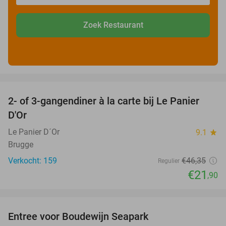
Zoek Restaurant
favorite_border
2- of 3-gangendiner à la carte bij Le Panier
53%
D'Or
Le Panier D´Or
9.1
star
Brugge
Verkocht: 159
€46
,35
Regulier
€21
,90
favorite_border
Entree voor Boudewijn Seapark
35%