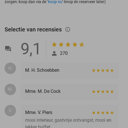
zorgen: koop dan via de ‘
koop nu
’-knop én reserveer later)
Selectie van recensies
info_outlined
9,1
270
H.
M. H. Schoebben
M.
Mme. M. De Cock
V.
Mme. V. Piers
mooi interieur, gastvrije ontvangst, mooi en
lekker buffet