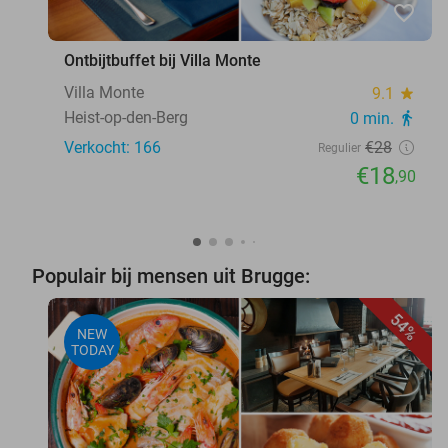
favorite_border
Ontbijtbuffet bij Villa Monte
Villa Monte
9.1
star
Heist-op-den-Berg
0 min.
directions_walk
Verkocht: 166
€28
Regulier
€18
,90
Populair bij mensen uit Brugge:
54%
NEW
TODAY