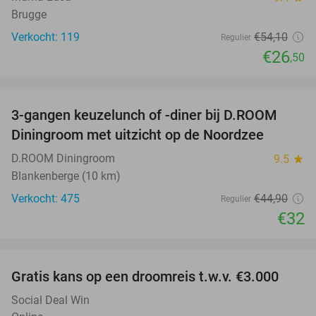
Brugge
Verkocht: 119
€54
,10
Regulier
€26
,50
favorite_border
3-gangen keuzelunch of -diner bij D.ROOM
29%
Diningroom met uitzicht op de Noordzee
D.ROOM Diningroom
9.5
star
Blankenberge (10 km)
Verkocht: 475
€44
,90
Regulier
€32
favorite_border
Gratis kans op een droomreis t.w.v. €3.000
Social Deal Win