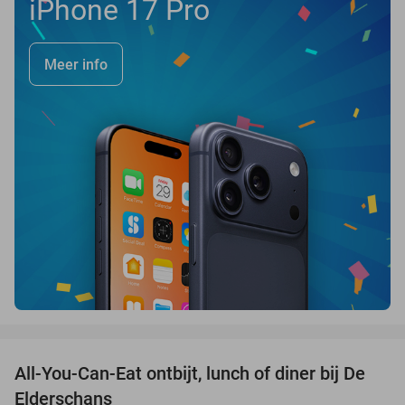
iPhone 17 Pro
Meer info
favorite_border
All-You-Can-Eat ontbijt, lunch of diner bij De
34%
Elderschans