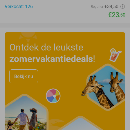
Verkocht: 126
€34
,50
Regulier
€23
,50
Ontdek de leukste
zomervakantiedeals
!
Bekijk nu