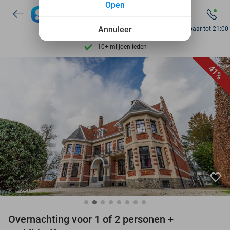
Open
7 dagen per week beschikbaar
10+ miljoen leden
Annuleer
Bereikbaar tot 21:00
9,4
op basis van
206.346 reviews
Ontdek 15.000+ deals
41%
7 dagen per week beschikbaar
10+ miljoen leden
favorite_border
Overnachting voor 1 of 2 personen +