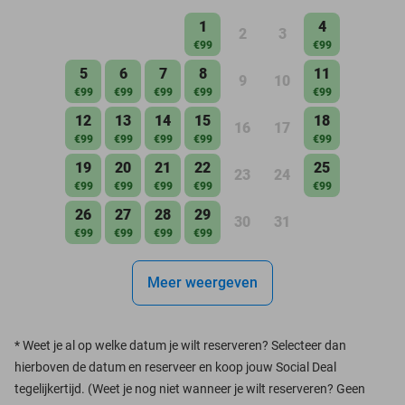
1
4
2
3
€99
€99
5
6
7
8
11
9
10
€99
€99
€99
€99
€99
12
13
14
15
18
16
17
€99
€99
€99
€99
€99
19
20
21
22
25
23
24
€99
€99
€99
€99
€99
26
27
28
29
30
31
€99
€99
€99
€99
Meer weergeven
*
Weet je al op welke datum je wilt reserveren? Selecteer dan
hierboven de datum en reserveer en koop jouw Social Deal
tegelijkertijd. (Weet je nog niet wanneer je wilt reserveren? Geen