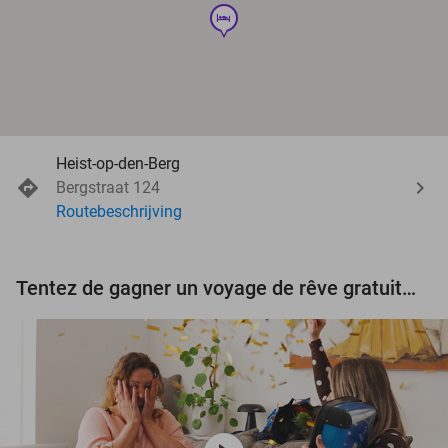
hotel
Heist-op-den-Berg
Bergstraat 124
Routebeschrijving
Tentez de gagner un voyage de rêve gratuit d'une valeur de 3.000 € !