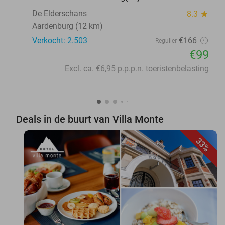
De Elderschans
8.3
star
Aardenburg (12 km)
Verkocht: 2.503
€166
Regulier
€99
Excl. ca. €6,95 p.p.p.n. toeristenbelasting
Deals in de buurt van Villa Monte
33%