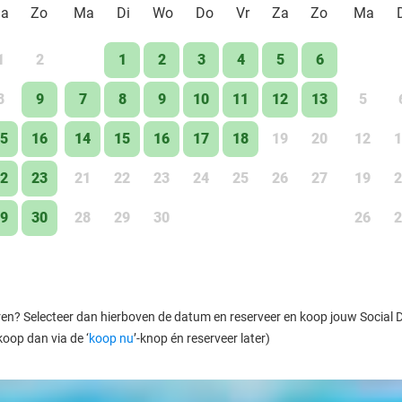
Za
Zo
Ma
Di
Wo
Do
Vr
Za
Zo
Ma
1
2
1
2
3
4
5
6
8
9
7
8
9
10
11
12
13
5
5
16
14
15
16
17
18
19
20
12
1
2
23
21
22
23
24
25
26
27
19
2
9
30
28
29
30
26
2
ren? Selecteer dan hierboven de datum en reserveer en koop jouw Social Dea
koop dan via de ‘
koop nu
’-knop én reserveer later)