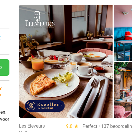
:
gate_next
e
!
den.
 voor
Les Eleveurs
9.8
star
Perfect • 137 beoordeli