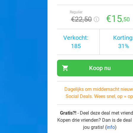
Regulier
€15
€22
,50
,50
Verkocht:
Korting
185
31%
shopping_cart
Koop nu
navi
Dagelijks om middernacht nieuw
Social Deals. Wees snel, op = op
Gratis?!
- Deel deze deal met vrien
Kopen drie vrienden? Dan is de deal
jou gratis! (
info
)