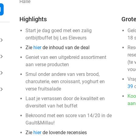
Halle
l
Highlights
Grote
Start je dag goed met een zalig
Gel
ontbijtbuffet bij Les Eleveurs
18 
ard_arrow_right
Zie
hier
de inhoud van de deal
Res
rese
ard_arrow_right
Geniet van een uitgebreid assortiment
(te 
aan verse producten
vou
ard_arrow_right
Smul onder andere van vers brood,
Vra
charcuterie, een croissant, yoghurt en
39
o
ard_arrow_right
verse fruitsalade
Koo
Laat je verrassen door de kwaliteit en
aan
diversiteit van het buffet
Bekroond met een score van 14/20 in de
Gault&Millau!
Zie
hier
de lovende recensies