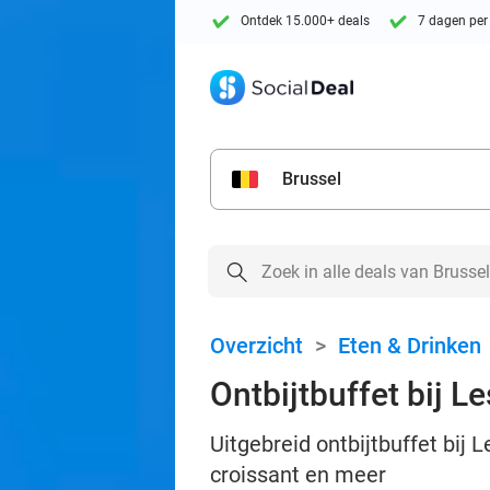
Ontdek 15.000+ deals
7 dagen per
Brussel
Overzicht
>
Eten & Drinken
Ontbijtbuffet bij L
Uitgebreid ontbijtbuffet bij L
croissant en meer