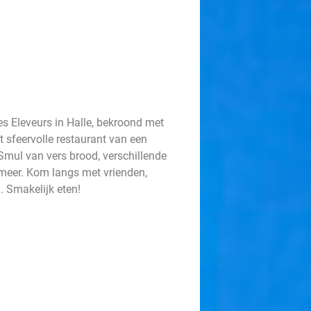
Les Eleveurs in Halle, bekroond met
t sfeervolle restaurant van een
Smul van vers brood, verschillende
 meer. Kom langs met vrienden,
. Smakelijk eten!