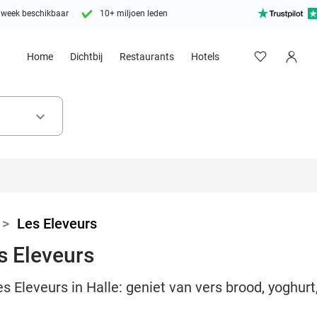
 week beschikbaar
10+ miljoen leden
Home
Dichtbij
Restaurants
Hotels
keyboard_arrow_down
>
Les Eleveurs
es Eleveurs
es Eleveurs in Halle: geniet van vers brood, yoghurt