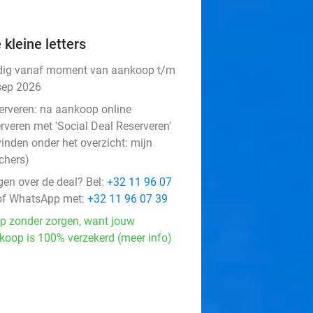
 kleine letters
dig vanaf moment van aankoop t/m
sep 2026
erveren:
na aankoop online
rveren met 'Social Deal Reserveren'
vinden onder het overzicht:
mijn
chers
)
gen over de deal? Bel:
+32 11 96 07
f WhatsApp met:
+32 11 96 07 39
p zonder zorgen, want jouw
koop is 100% verzekerd (meer info)