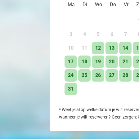
Ma
Di
Wo
Do
Vr
3
4
5
6
7
10
11
12
13
14
1
17
18
19
20
21
2
24
25
26
27
28
2
31
*
Weet je al op welke datum je wilt reserve
wanneer je wilt reserveren? Geen zorgen: 