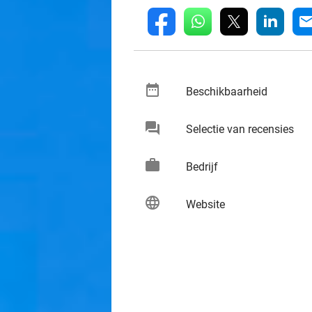
whatsapp
linkedin
fb
mai
date_range
keybo
Beschikbaarheid
chat
keybo
Selectie van recensies
work
keybo
Bedrijf
language
keybo
Website