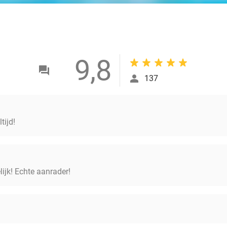
9,8
137
tijd!
lijk! Echte aanrader!