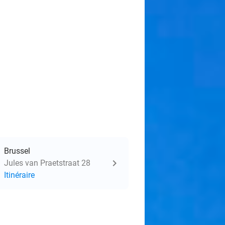
Brussel
Jules van Praetstraat 28
Itinéraire