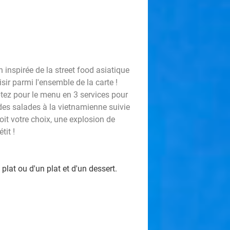
 inspirée de la street food asiatique
sir parmi l'ensemble de la carte !
ptez pour le menu en 3 services pour
es salades à la vietnamienne suivie
it votre choix, une explosion de
tit !
plat ou d'un plat et d'un dessert.