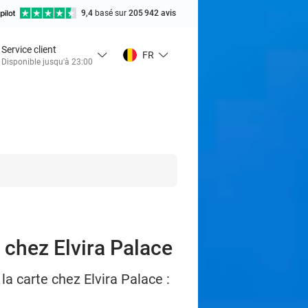
9,4
basé sur
205 942 avis
Service client
FR
Disponible jusqu'à 23:00
 chez Elvira Palace
a carte chez Elvira Palace :