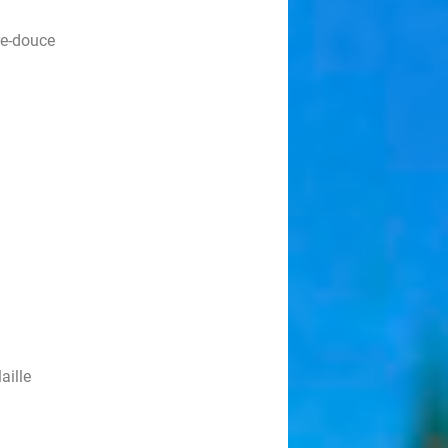
re-douce
aille