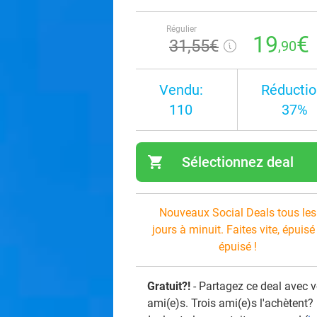
Régulier
19
€
31
,55
€
,90
Vendu:
Réductio
110
37%
shopping_cart
Sélectionnez deal
navi
Nouveaux Social Deals tous les
jours à minuit. Faites vite, épuisé
épuisé !
Gratuit?!
- Partagez ce deal avec 
ami(e)s. Trois ami(e)s l'achètent?