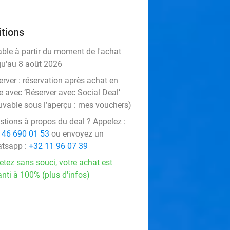
tions
able à partir du moment de l'achat
qu'au 8 août 2026
rver :
réservation après achat en
e avec ‘Réserver avec Social Deal’
uvable sous l’aperçu :
mes vouchers
)
stions à propos du deal ? Appelez :
 46 690 01 53
ou envoyez un
tsapp :
+32 11 96 07 39
etez sans souci, votre achat est
nti à 100% (plus d'infos)