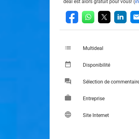
deal est alors gratuit pour vous! (
i
whatsapp
linkedin
fb
mai
list
keybo
Multideal
date_range
keybo
Disponibilité
chat
Sélection de commentair
keybo
work
keybo
Entreprise
language
keybo
Site Internet