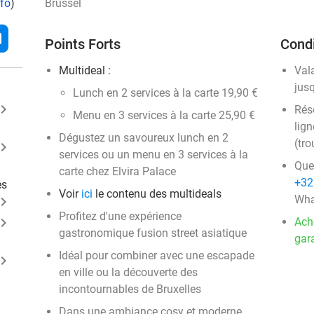
nfo
)
Brussel
l
Points Forts
Condi
Multideal :
Val
jus
Lunch en 2 services à la carte 19,90 €
ard_arrow_right
Rése
Menu en 3 services à la carte 25,90 €
lign
Dégustez un savoureux lunch en 2
(tro
ard_arrow_right
services ou un menu en 3 services à la
Que
carte chez Elvira Palace
+32
es
Voir
ici
le contenu des multideals
Wha
ard_arrow_right
Profitez d'une expérience
ard_arrow_right
Ach
gastronomique fusion street asiatique
gara
Idéal pour combiner avec une escapade
ard_arrow_right
en ville ou la découverte des
incontournables de Bruxelles
Dans une ambiance cosy et moderne