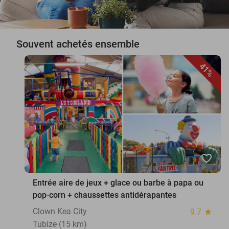
Souvent achetés ensemble
41%
favorite_border
Entrée aire de jeux + glace ou barbe à papa ou
pop-corn + chaussettes antidérapantes
Clown Kea City
9.7
star
Tubize (15 km)