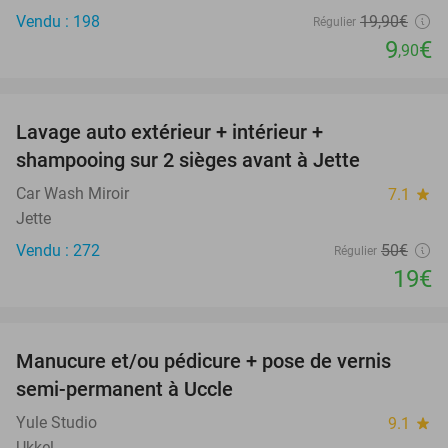
Vendu : 198
19
,90
€
Régulier
9
€
,90
favorite_border
Lavage auto extérieur + intérieur +
62%
shampooing sur 2 sièges avant à Jette
Car Wash Miroir
7.1
star
Jette
Vendu : 272
50€
Régulier
19€
favorite_border
Manucure et/ou pédicure + pose de vernis
43%
semi-permanent à Uccle
Yule Studio
9.1
star
Ukkel