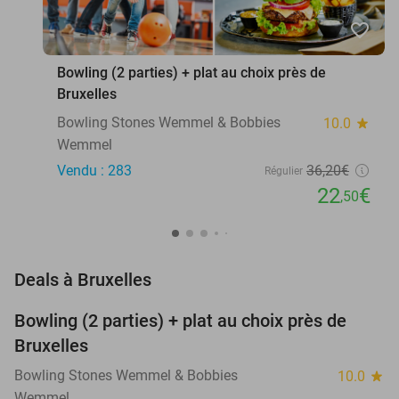
favorite_border
Bowling (2 parties) + plat au choix près de
Bruxelles
Bowling Stones Wemmel & Bobbies
10.0
star
Wemmel
Vendu : 283
36
,20
€
Régulier
22
€
,50
favorite_border
Deals à Bruxelles
Bowling (2 parties) + plat au choix près de
38%
Bruxelles
Bowling Stones Wemmel & Bobbies
10.0
star
Wemmel