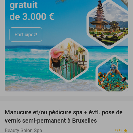
gratuit
de 3.000 €
Participez!
favorite_border
Manucure et/ou pédicure spa + évtl. pose de
51%
vernis semi-permanent à Bruxelles
Beauty Salon Spa
9.9
star