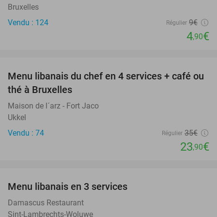
Bruxelles
Vendu : 124
9€
Régulier
4
€
,90
favorite_border
Menu libanais du chef en 4 services + café ou
32%
thé à Bruxelles
Maison de l´arz - Fort Jaco
Ukkel
Vendu : 74
35€
Régulier
23
€
,90
favorite_border
Menu libanais en 3 services
59%
Damascus Restaurant
Sint-Lambrechts-Woluwe