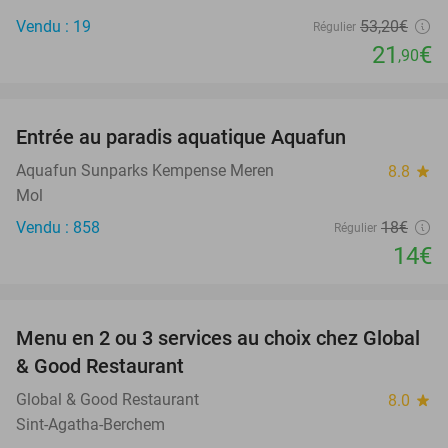
Vendu : 19
53
,20
€
Régulier
21
€
,90
favorite_border
Entrée au paradis aquatique Aquafun
22%
Aquafun Sunparks Kempense Meren
8.8
star
Mol
Vendu : 858
18€
Régulier
14€
favorite_border
Menu en 2 ou 3 services au choix chez Global
38%
& Good Restaurant
Global & Good Restaurant
8.0
star
Sint-Agatha-Berchem