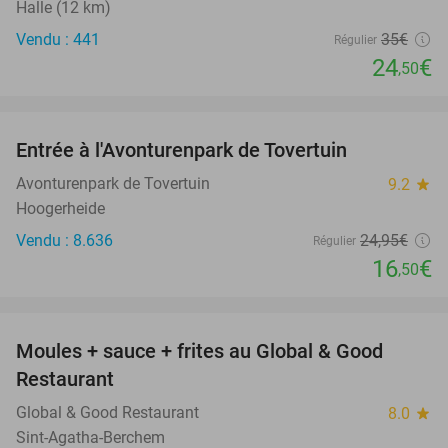
Halle (12 km)
Vendu : 441
35€
Régulier
24
€
,50
favorite_border
Entrée à l'Avonturenpark de Tovertuin
34%
Avonturenpark de Tovertuin
9.2
star
Hoogerheide
Vendu : 8.636
24
,95
€
Régulier
16
€
,50
favorite_border
Moules + sauce + frites au Global & Good
50%
Restaurant
Global & Good Restaurant
8.0
star
Sint-Agatha-Berchem