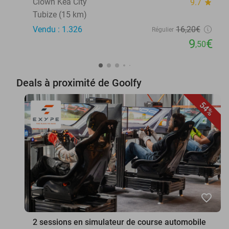
Clown Kea City
9.7
star
Tubize (15 km)
Vendu : 1.326
16
,20
€
Régulier
9
€
,50
Deals à proximité de Goolfy
54%
favorite_border
2 sessions en simulateur de course automobile