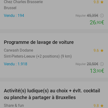
Chez Charles Brasserie
9.8
star
Brussel
Vendu : 194
45
,35
€
Régulier
26
€
,90
favorite_border
Programme de lavage de voiture
32%
Carwash Dodane
9.6
star
Sint-Pieters-Leeuw (+2 positions) (9 km)
Vendu : 1.918
20
,50
€
Régulier
13
€
,90
favorite_border
Activité(s) ludique(s) au choix + évlt. cocktail
46%
ou planche à partager à Bruxelles
Share & fun
9.8
star