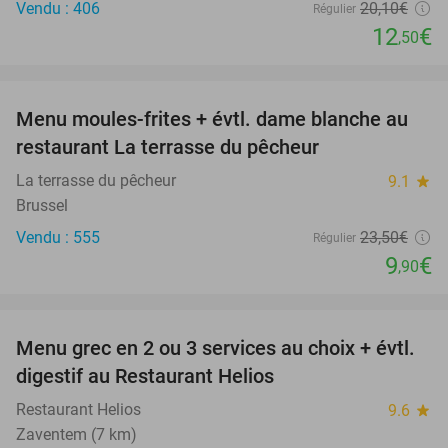
Vendu : 406
20
,10
€
Régulier
12
€
,50
favorite_border
Menu moules-frites + évtl. dame blanche au
58%
restaurant La terrasse du pêcheur
La terrasse du pêcheur
9.1
star
Brussel
Vendu : 555
23
,50
€
Régulier
9
€
,90
favorite_border
Menu grec en 2 ou 3 services au choix + évtl.
48%
digestif au Restaurant Helios
Restaurant Helios
9.6
star
Zaventem (7 km)