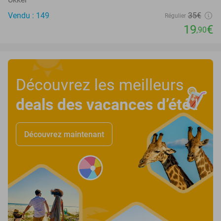
Vendu : 149
35€
Régulier
19
€
,90
Découvrez les meilleurs
deals des vacances d’été
!
Découvrez maintenant