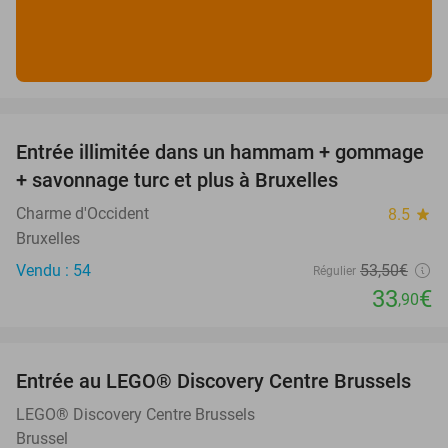
favorite_border
Entrée illimitée dans un hammam + gommage
37%
+ savonnage turc et plus à Bruxelles
Charme d'Occident
8.5
star
Bruxelles
Vendu : 54
53
,50
€
Régulier
33
€
,90
favorite_border
Entrée au LEGO® Discovery Centre Brussels
19%
LEGO® Discovery Centre Brussels
Brussel