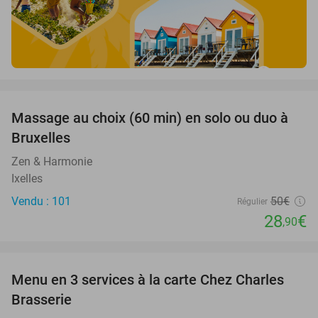
favorite_border
Massage au choix (60 min) en solo ou duo à
42%
Bruxelles
Zen & Harmonie
Ixelles
Vendu : 101
50€
Régulier
28
€
,90
favorite_border
Menu en 3 services à la carte Chez Charles
41%
Brasserie