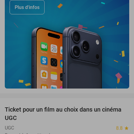
Plus d'infos
favorite_border
Ticket pour un film au choix dans un cinéma
38%
UGC
UGC
8.8
star