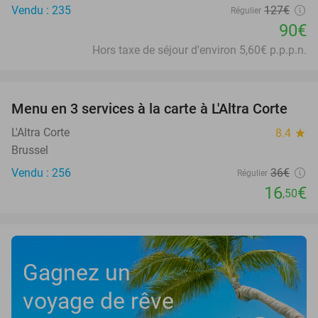
Vendu : 235
127€
Régulier
90€
Hors taxe de séjour d'environ 5,60€ p.p.p.n.
favorite_border
Menu en 3 services à la carte à L'Altra Corte
54%
L'Altra Corte
8.4
star
Brussel
Vendu : 256
36€
Régulier
16
€
,50
Gagnez un
voyage de rêve