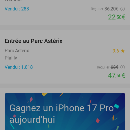
Vendu : 283
36
,20
€
Régulier
22
€
,50
favorite_border
Entrée au Parc Astérix
30%
NEW
TODAY
Parc Astérix
9.6
star
Plailly
Vendu : 1.818
68€
Régulier
47
€
,60
Gagnez un iPhone 17 Pro
aujourd'hui