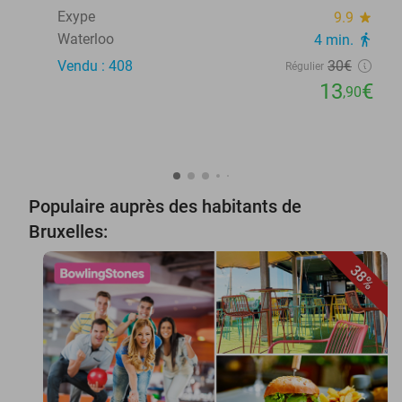
Exype
9.9
star
Waterloo
4 min.
directions_walk
Vendu : 408
30€
Régulier
13
€
,90
Populaire auprès des habitants de
Bruxelles:
38%