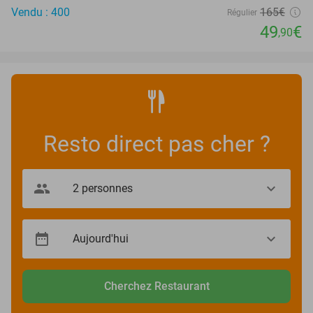
Vendu : 400
165€
Régulier
49
€
,90
Resto direct pas cher ?
Cherchez Restaurant