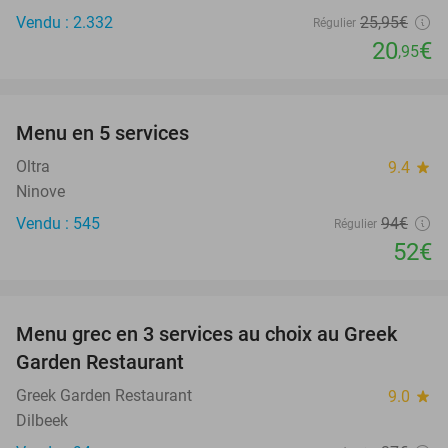
Vendu : 2.332
25
,95
€
Régulier
20
€
,95
favorite_border
Menu en 5 services
45%
Oltra
9.4
star
Ninove
Vendu : 545
94€
Régulier
52€
favorite_border
Menu grec en 3 services au choix au Greek
36%
Garden Restaurant
Greek Garden Restaurant
9.0
star
Dilbeek