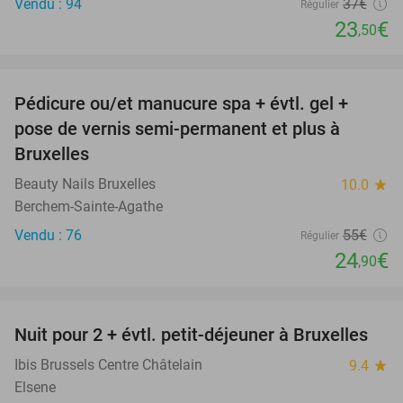
Vendu : 94
37€
Régulier
23
€
,50
favorite_border
Pédicure ou/et manucure spa + évtl. gel +
55%
pose de vernis semi-permanent et plus à
Bruxelles
Beauty Nails Bruxelles
10.0
star
Berchem-Sainte-Agathe
Vendu : 76
55€
Régulier
24
€
,90
favorite_border
Nuit pour 2 + évtl. petit-déjeuner à Bruxelles
29%
Ibis Brussels Centre Châtelain
9.4
star
Elsene