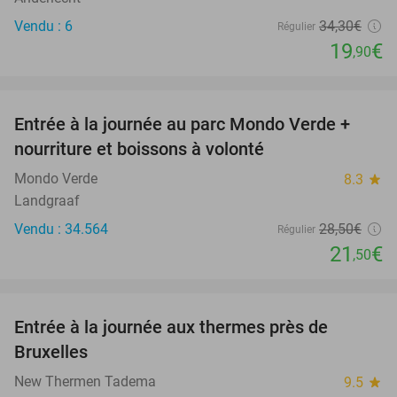
Vendu : 6
34
,30
€
Régulier
19
€
,90
favorite_border
Entrée à la journée au parc Mondo Verde +
25%
nourriture et boissons à volonté
Mondo Verde
8.3
star
Landgraaf
Vendu : 34.564
28
,50
€
Régulier
21
€
,50
favorite_border
Entrée à la journée aux thermes près de
30%
Bruxelles
New Thermen Tadema
9.5
star