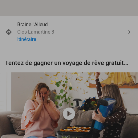
Braine-l'Alleud
Clos Lamartine 3
Itinéraire
Tentez de gagner un voyage de rêve gratuit d'une valeur de 3.000 € !
play_circle