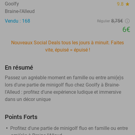
Goolfy
9.8
star
Braine-l'Alleud
Vendu : 168
8
,75
€
Régulier
6€
Nouveaux Social Deals tous les jours à minuit. Faites
vite, épuisé = épuisé !
En résumé
Passez un agréable moment en famille ou entre ami(e)s
lors d'une partie de minigolf fluo chez Goolfy à Braine-
l'Alleud : profitez d’une expérience ludique et immersive
dans un décor unique
Points Forts
Profitez d'une partie de minigolf fluo en famille ou entre