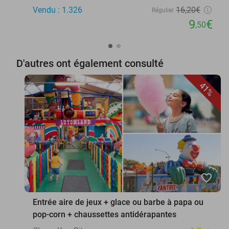
Vendu : 1.326
16
,20
€
Régulier
9
€
,50
D'autres ont également consulté
41%
favorite_border
Entrée aire de jeux + glace ou barbe à papa ou
pop-corn + chaussettes antidérapantes