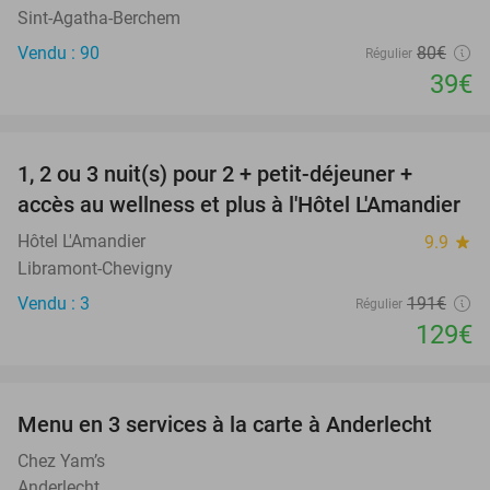
Sint-Agatha-Berchem
Vendu : 90
80€
Régulier
39€
favorite_border
1, 2 ou 3 nuit(s) pour 2 + petit-déjeuner +
32%
NEW
accès au wellness et plus à l'Hôtel L'Amandier
TODAY
Hôtel L'Amandier
9.9
star
Libramont-Chevigny
Vendu : 3
191€
Régulier
129€
favorite_border
Menu en 3 services à la carte à Anderlecht
42%
Chez Yam’s
Anderlecht