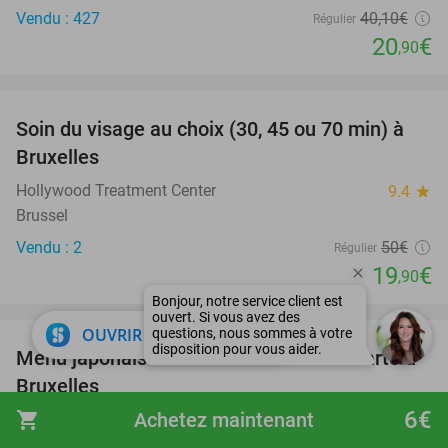
Vendu : 427
40
,10
€
Régulier
20
€
,90
favorite_border
Soin du visage au choix (30, 45 ou 70 min) à
60%
Bruxelles
Hollywood Treatment Center
9.4
star
Brussel
Vendu : 2
50€
Régulier
19
€
,90
favorite_border
close
OUVRIR DANS L'APPLI
Menu japonais en 3 ou 4 services à la carte à
36%
Bruxelles
6€
shopping_cart
Achetez maintenant
Aniki Sushi
9.3
star
Brussel